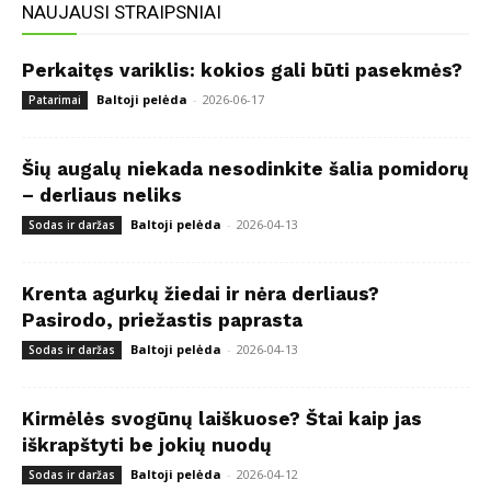
NAUJAUSI STRAIPSNIAI
Perkaitęs variklis: kokios gali būti pasekmės?
Baltoji pelėda
-
2026-06-17
Patarimai
Šių augalų niekada nesodinkite šalia pomidorų
– derliaus neliks
Baltoji pelėda
-
2026-04-13
Sodas ir daržas
Krenta agurkų žiedai ir nėra derliaus?
Pasirodo, priežastis paprasta
Baltoji pelėda
-
2026-04-13
Sodas ir daržas
Kirmėlės svogūnų laiškuose? Štai kaip jas
iškrapštyti be jokių nuodų
Baltoji pelėda
-
2026-04-12
Sodas ir daržas