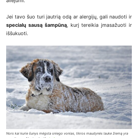
aliejumi.
Jei tavo šuo turi jautrią odą ar alergijų, gali naudoti ir
specialų sausą šampūną
, kurį tereikia įmasažuoti ir
iššukuoti.
Nors kai kurie šunys mėgsta sniego vonias, tikros maudynės lauke žiemą yra