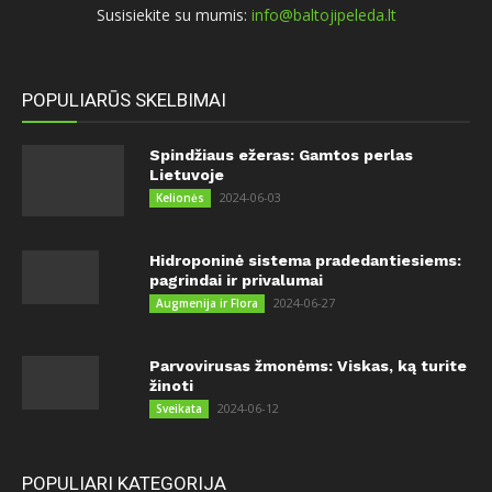
Susisiekite su mumis:
info@baltojipeleda.lt
POPULIARŪS SKELBIMAI
Spindžiaus ežeras: Gamtos perlas
Lietuvoje
2024-06-03
Kelionės
Hidroponinė sistema pradedantiesiems:
pagrindai ir privalumai
2024-06-27
Augmenija ir Flora
Parvovirusas žmonėms: Viskas, ką turite
žinoti
2024-06-12
Sveikata
POPULIARI KATEGORIJA