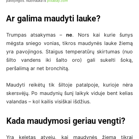
pavojingos. Nuotrauka iš
pixabay.com
Ar galima maudyti lauke?
Trumpas atsakymas –
ne
. Nors kai kurie šunys
mėgsta sniego vonias, tikros maudynės lauke žiemą
yra pavojingos. Staigus temperatūrų skirtumas (nuo
šilto vandens iki šalto oro) gali sukelti šoką,
peršalimą ar net bronchitą.
Maudyti reikėtų tik šiltoje patalpoje, kurioje nėra
skersvėjų. Po maudynių šunį laikyk viduje bent kelias
valandas – kol kailis visiškai išdžius.
Kada maudymosi geriau vengti?
Yra keletas atvejų, kai maudynės žiemą tikrai