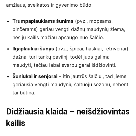
amžiaus, sveikatos ir gyvenimo būdo.
Trumpaplaukiams šunims
(pvz., mopsams,
pinčerams) geriau vengti dažnų maudynių žiemą,
nes jų kailis mažiau apsaugo nuo šalčio.
Ilgaplaukiai šunys
(pvz., špicai, haskiai, retriveriai)
dažnai turi tankų pavilnį, todėl juos galima
maudyti, tačiau labai svarbu gerai išdžiovinti.
Šuniukai ir senjorai
– itin jautrūs šalčiui, tad jiems
geriausia vengti maudynių šaltuoju sezonu, nebent
tai būtina.
Didžiausia klaida – neišdžiovintas
kailis