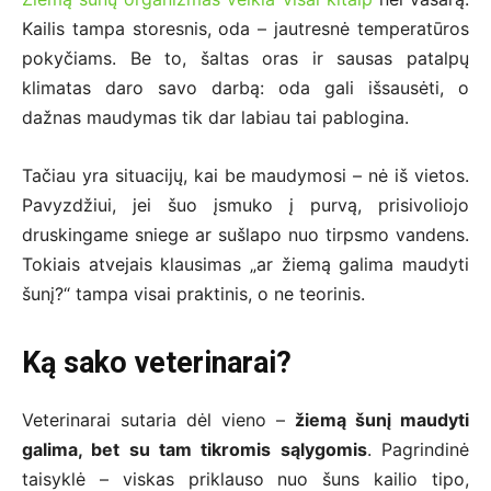
Kailis tampa storesnis, oda – jautresnė temperatūros
pokyčiams. Be to, šaltas oras ir sausas patalpų
klimatas daro savo darbą: oda gali išsausėti, o
dažnas maudymas tik dar labiau tai pablogina.
Tačiau yra situacijų, kai be maudymosi – nė iš vietos.
Pavyzdžiui, jei šuo įsmuko į purvą, prisivoliojo
druskingame sniege ar sušlapo nuo tirpsmo vandens.
Tokiais atvejais klausimas „ar žiemą galima maudyti
šunį?“ tampa visai praktinis, o ne teorinis.
Ką sako veterinarai?
Veterinarai sutaria dėl vieno –
žiemą šunį maudyti
galima, bet su tam tikromis sąlygomis
. Pagrindinė
taisyklė – viskas priklauso nuo šuns kailio tipo,