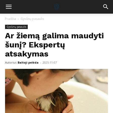
Pradžia
Gyvūnų pasaulis
Gyvūnų pasaulis
Ar žiemą galima maudyti
šunį? Ekspertų
atsakymas
Autorius
Baltoji pelėda
-
2025-11-07