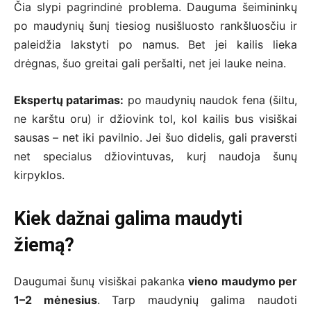
Čia slypi pagrindinė problema. Dauguma šeimininkų
po maudynių šunį tiesiog nusišluosto rankšluosčiu ir
paleidžia lakstyti po namus. Bet jei kailis lieka
drėgnas, šuo greitai gali peršalti, net jei lauke neina.
Ekspertų patarimas:
po maudynių naudok fena (šiltu,
ne karštu oru) ir džiovink tol, kol kailis bus visiškai
sausas – net iki pavilnio. Jei šuo didelis, gali praversti
net specialus džiovintuvas, kurį naudoja šunų
kirpyklos.
Kiek dažnai galima maudyti
žiemą?
Daugumai šunų visiškai pakanka
vieno maudymo per
1–2 mėnesius
. Tarp maudynių galima naudoti