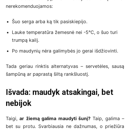
nerekomenduojamos:
Šuo serga arba ką tik pasiskiepijo.
Lauke temperatūra žemesnė nei -5°C, o šuo turi
trumpą kailį.
Po maudynių nėra galimybės jo gerai išdžiovinti.
Tada geriau rinktis alternatyvas – servetėles, sausą
šampūną ar paprastą šiltą rankšluostį.
Išvada: maudyk atsakingai, bet
nebijok
Taigi,
ar žiemą galima maudyti šunį?
Taip, galima –
bet su protu. Svarbiausia ne dažnumas, o priežiūra