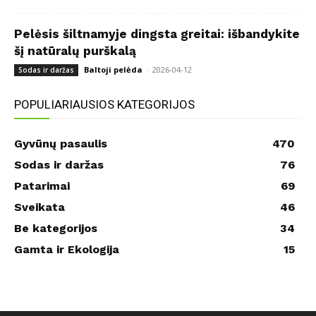
Pelėsis šiltnamyje dingsta greitai: išbandykite
šį natūralų purškalą
Baltoji pelėda
-
2026-04-12
Sodas ir daržas
POPULIARIAUSIOS KATEGORIJOS
Gyvūnų pasaulis
470
Sodas ir daržas
76
Patarimai
69
Sveikata
46
Be kategorijos
34
Gamta ir Ekologija
15