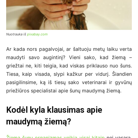
Nuotrauka iš
pixabay.com
Ar kada nors pagalvojai, ar šaltuoju metų laiku verta
maudyti savo augintinį? Vieni sako, kad žiemą –
griežtai ne, kiti teigia, kad viskas priklauso nuo šuns.
Tiesa, kaip visada, slypi kažkur per vidurį. Šiandien
pasigilinsime, ką iš tiesų sako veterinarai ir gyvūnų
priežiūros specialistai apie šunų maudymą žiemą.
Kodėl kyla klausimas apie
maudymą žiemą?
Žiemą šunų organizmas veikia visai kitaip
nei vasarą.