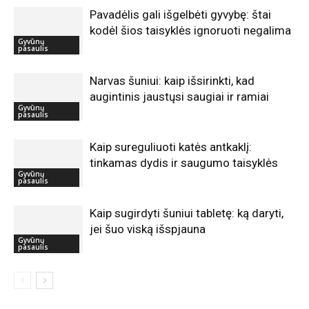
Pavadėlis gali išgelbėti gyvybę: štai
kodėl šios taisyklės ignoruoti negalima
Gyvūnų
pasaulis
Narvas šuniui: kaip išsirinkti, kad
augintinis jaustųsi saugiai ir ramiai
Gyvūnų
pasaulis
Kaip sureguliuoti katės antkaklį:
tinkamas dydis ir saugumo taisyklės
Gyvūnų
pasaulis
Kaip sugirdyti šuniui tabletę: ką daryti,
jei šuo viską išspjauna
Gyvūnų
pasaulis