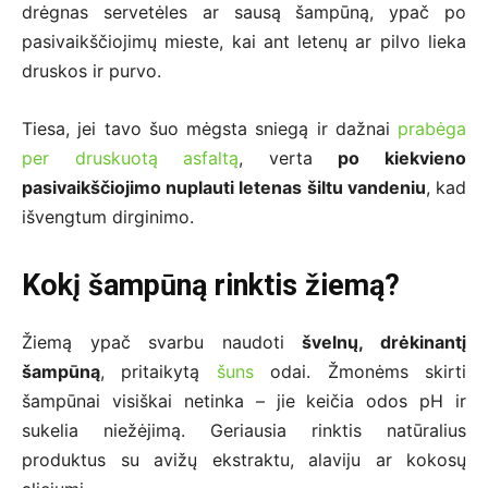
drėgnas servetėles ar sausą šampūną, ypač po
pasivaikščiojimų mieste, kai ant letenų ar pilvo lieka
druskos ir purvo.
Tiesa, jei tavo šuo mėgsta sniegą ir dažnai
prabėga
per druskuotą asfaltą
, verta
po kiekvieno
pasivaikščiojimo nuplauti letenas šiltu vandeniu
, kad
išvengtum dirginimo.
Kokį šampūną rinktis žiemą?
Žiemą ypač svarbu naudoti
švelnų, drėkinantį
šampūną
, pritaikytą
šuns
odai. Žmonėms skirti
šampūnai visiškai netinka – jie keičia odos pH ir
sukelia niežėjimą. Geriausia rinktis natūralius
produktus su avižų ekstraktu, alaviju ar kokosų