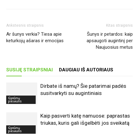
Ankstesnis straipsnis
Kitas straipsnis
Ar šunys verkia? Tiesa apie
Šunys ir petardos: kaip
keturkojų ašaras ir emocijas
apsaugoti augintinį per
Naujuosius metus
SUSIJĘ STRAIPSNIAI
DAUGIAU IŠ AUTORIAUS
Dirbate iš namų? Šie patarimai padės
susitvarkyti su augintiniais
Gyvūnų
pasaulis
Kaip pasverti katę namuose: paprastas
triukas, kuris gali išgelbėti jos sveikatą
Gyvūnų
pasaulis