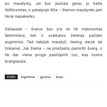
po maudynių. Jei šuo jaučiasi gerai, jo kailis
išdžiovintas, o patalpoje šilta – žiemos maudynės jam
tikrai nepakenks.
Galiausiai – švarus šuo yra ne tik malonumas
šeimininkui, bet ir sveikatos ženklas pačiam
augintiniui. Tad nebijok maudyti, tiesiog daryk tai
tinkamai. Juk žiema – ne priežastis pamiršti švarą, o
tik dar viena proga pasirūpinti tuo, kas mums
brangiausia.
ŽYMĖS
augintiniai
gyvūnai
šunys