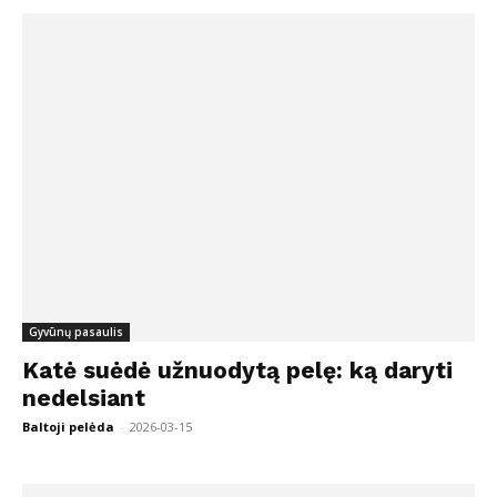
Gyvūnų pasaulis
Katė suėdė užnuodytą pelę: ką daryti
nedelsiant
Baltoji pelėda
-
2026-03-15