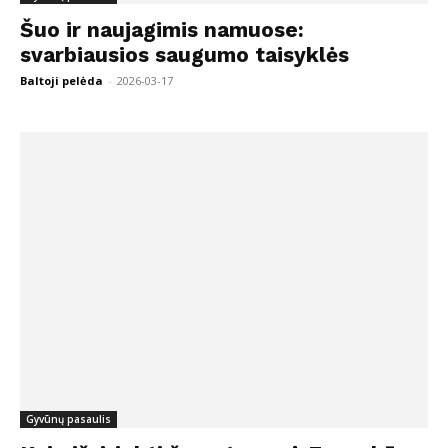
Šuo ir naujagimis namuose:
svarbiausios saugumo taisyklės
Baltoji pelėda
-
2026-03-17
Gyvūnų pasaulis