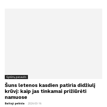
Gyvūnų pasaulis
Šuns letenos kasdien patiria didžiulį
krūvį: kaip jas tinkamai prižiūrėti
namuose
Baltoji pelėda
-
2026-03-16