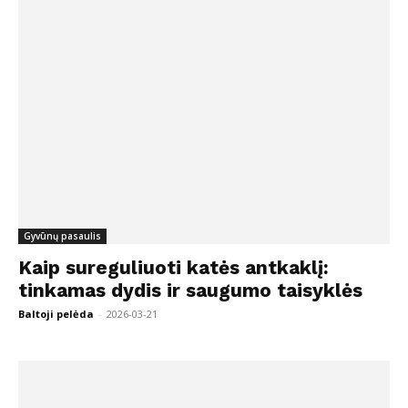
Gyvūnų pasaulis
Kaip sureguliuoti katės antkaklį:
tinkamas dydis ir saugumo taisyklės
Baltoji pelėda
-
2026-03-21