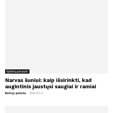
Gyvūnų pasaulis
Narvas šuniui: kaip išsirinkti, kad
augintinis jaustųsi saugiai ir ramiai
Baltoji pelėda
-
2026-03-21