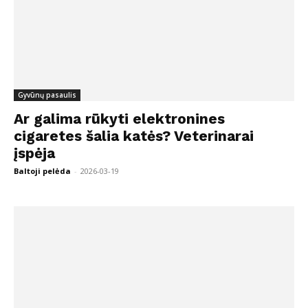
Gyvūnų pasaulis
Ar galima rūkyti elektronines
cigaretes šalia katės? Veterinarai
įspėja
Baltoji pelėda
-
2026-03-19