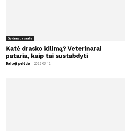
Gyvūnų pasaulis
Katė drasko kilimą? Veterinarai
pataria, kaip tai sustabdyti
Baltoji pelėda
-
2026-03-12