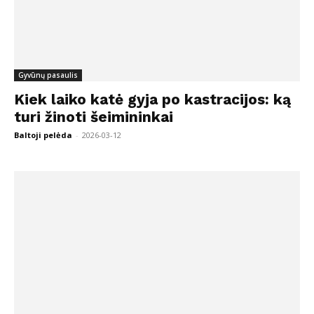
Gyvūnų pasaulis
Kiek laiko katė gyja po kastracijos: ką
turi žinoti šeimininkai
Baltoji pelėda
-
2026-03-12