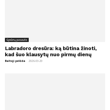
Gyvūnų pasaulis
Labradoro dresūra: ką būtina žinoti,
kad šuo klausytų nuo pirmų dienų
Baltoji pelėda
-
2026-03-20