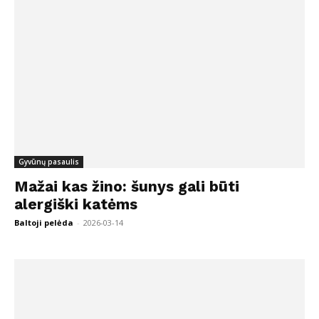
Gyvūnų pasaulis
Mažai kas žino: šunys gali būti
alergiški katėms
Baltoji pelėda
-
2026-03-14