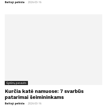
Baltoji pelėda
-
2026-03-16
Gyvūnų pasaulis
Kurčia katė namuose: 7 svarbūs
patarimai šeimininkams
Baltoji pelėda
-
2026-03-16