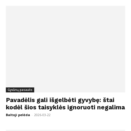
Gyvūnų pasaulis
Pavadėlis gali išgelbėti gyvybę: štai
kodėl šios taisyklės ignoruoti negalima
Baltoji pelėda
-
2026-03-22