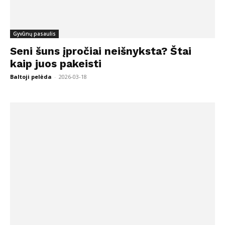
Gyvūnų pasaulis
Seni šuns įpročiai neišnyksta? Štai
kaip juos pakeisti
Baltoji pelėda
-
2026-03-18