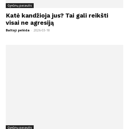
Gyvūnų pasaulis
Katė kandžioja jus? Tai gali reikšti
visai ne agresiją
Baltoji pelėda
-
2026-03-18
Gyvūnų pasaulis