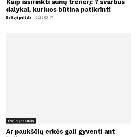
Kaip išsirinkti šunų trenerį: 7 svarbūs
dalykai, kuriuos būtina patikrinti
Baltoji pelėda
-
2026-03-17
Gyvūnų pasaulis
Ar paukščių erkės gali gyventi ant