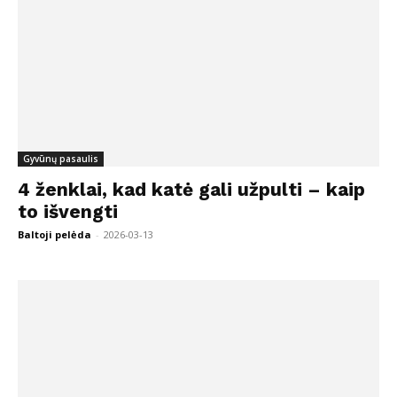
Gyvūnų pasaulis
4 ženklai, kad katė gali užpulti – kaip
to išvengti
Baltoji pelėda
-
2026-03-13