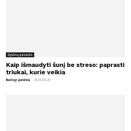
Gyvūnų pasaulis
Kaip išmaudyti šunį be streso: paprasti
triukai, kurie veikia
Baltoji pelėda
-
2026-03-20