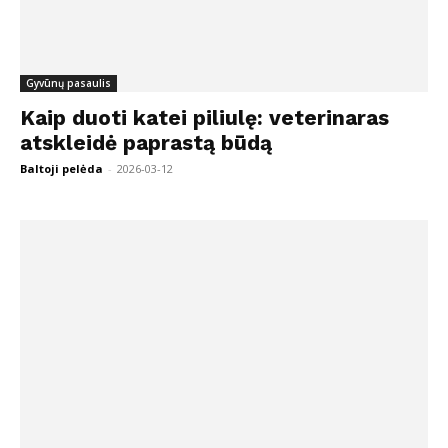
Gyvūnų pasaulis
Kaip duoti katei piliulę: veterinaras
atskleidė paprastą būdą
Baltoji pelėda
-
2026-03-12