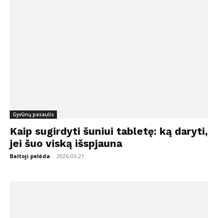
Gyvūnų pasaulis
Kaip sugirdyti šuniui tabletę: ką daryti,
jei šuo viską išspjauna
Baltoji pelėda
-
2026-03-21