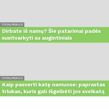
GYVŪNŲ PASAULIS
Dirbate iš namų? Šie patarimai padės
susitvarkyti su augintiniais
GYVŪNŲ PASAULIS
Kaip pasverti katę namuose: paprastas
triukas, kuris gali išgelbėti jos sveikatą