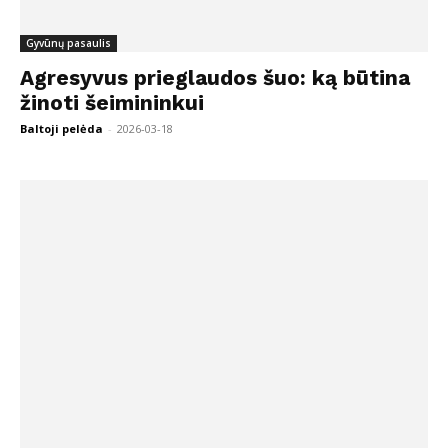
Gyvūnų pasaulis
Agresyvus prieglaudos šuo: ką būtina
žinoti šeimininkui
Baltoji pelėda
-
2026-03-18