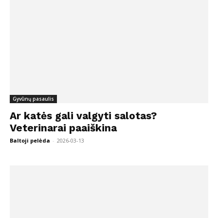
Gyvūnų pasaulis
Ar katės gali valgyti salotas?
Veterinarai paaiškina
Baltoji pelėda
-
2026-03-13