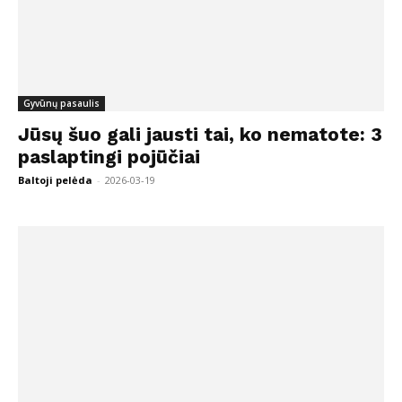
Gyvūnų pasaulis
Jūsų šuo gali jausti tai, ko nematote: 3
paslaptingi pojūčiai
Baltoji pelėda
-
2026-03-19