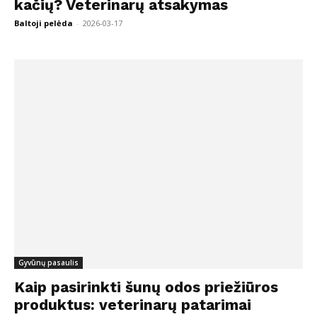
kačių? Veterinarų atsakymas
Baltoji pelėda
-
2026-03-17
Gyvūnų pasaulis
Kaip pasirinkti šunų odos priežiūros
produktus: veterinarų patarimai