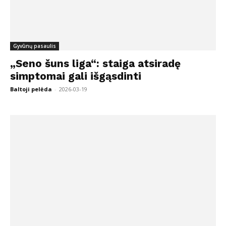
Gyvūnų pasaulis
„Seno šuns liga“: staiga atsiradę
simptomai gali išgąsdinti
Baltoji pelėda
-
2026-03-19