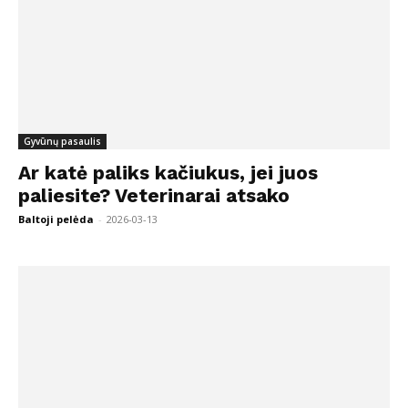
Gyvūnų pasaulis
Ar katė paliks kačiukus, jei juos
paliesite? Veterinarai atsako
Baltoji pelėda
-
2026-03-13