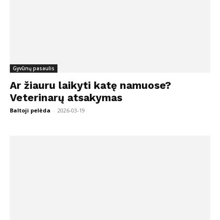
Gyvūnų pasaulis
Ar žiauru laikyti katę namuose?
Veterinarų atsakymas
Baltoji pelėda
-
2026-03-19