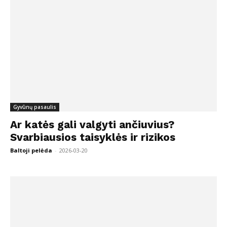
Gyvūnų pasaulis
Ar katės gali valgyti ančiuvius?
Svarbiausios taisyklės ir rizikos
Baltoji pelėda
-
2026-03-20