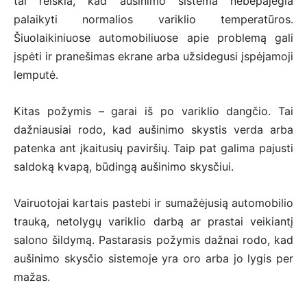
tai reiškia, kad aušinimo sistema nebepajėgia
palaikyti normalios variklio temperatūros.
Šiuolaikiniuose automobiliuose apie problemą gali
įspėti ir pranešimas ekrane arba užsidegusi įspėjamoji
lemputė.
Kitas požymis – garai iš po variklio dangčio. Tai
dažniausiai rodo, kad aušinimo skystis verda arba
patenka ant įkaitusių paviršių. Taip pat galima pajusti
saldoką kvapą, būdingą aušinimo skysčiui.
Vairuotojai kartais pastebi ir sumažėjusią automobilio
trauką, netolygų variklio darbą ar prastai veikiantį
salono šildymą. Pastarasis požymis dažnai rodo, kad
aušinimo skysčio sistemoje yra oro arba jo lygis per
mažas.