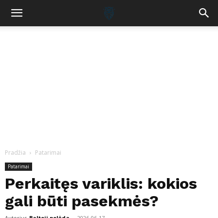
Pradžia
Patarimai
Patarimai
Perkaitęs variklis: kokios
gali būti pasekmės?
Autorius
Baltoji pelėda
-
2026-06-17