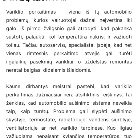
Variklio perkaitimas – viena iš tų automobilio
problemų, kurios vairuotojai dažnai neįvertina iki
galo. Iš pirmo žvilgsnio gali atrodyti, kad pakanka
sustoti, palaukti, kol temperatūra nukris, ir važiuoti
toliau. Tačiau autoservisų specialistai įspėja, kad net
vienas rimtesnis perkaitimo atvejis gali turėti
ilgalaikių pasekmių varikliui, o uždelstas remontas
neretai baigiasi didelėmis išlaidomis.
Kaune dirbantys meistrai pastebi, kad variklio
perkaitimas dažniausiai nėra atsitiktinis reiškinys. Tai
ženklas, kad automobilio aušinimo sistema neveikia
taip, kaip turėtų. Problema gali slypėti aušinimo
skystyje, termostate, radiatoriuje, vandens siurblyje,
ventiliatoriuje ar net variklio tarpinėse. Kuo ilgiau
važiuojama nepaisant kylančios temperatūros, tuo