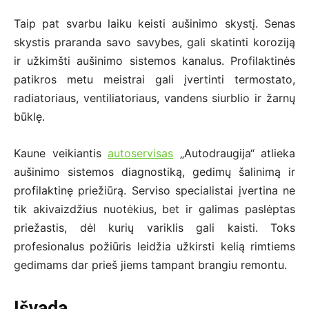
Taip pat svarbu laiku keisti aušinimo skystį. Senas
skystis praranda savo savybes, gali skatinti koroziją
ir užkimšti aušinimo sistemos kanalus. Profilaktinės
patikros metu meistrai gali įvertinti termostato,
radiatoriaus, ventiliatoriaus, vandens siurblio ir žarnų
būklę.
Kaune veikiantis
autoservisas
„Autodraugija“ atlieka
aušinimo sistemos diagnostiką, gedimų šalinimą ir
profilaktinę priežiūrą. Serviso specialistai įvertina ne
tik akivaizdžius nuotėkius, bet ir galimas paslėptas
priežastis, dėl kurių variklis gali kaisti. Toks
profesionalus požiūris leidžia užkirsti kelią rimtiems
gedimams dar prieš jiems tampant brangiu remontu.
Išvada