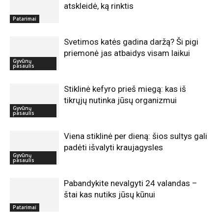
atskleidė, ką rinktis
Patarimai
Svetimos katės gadina daržą? Ši pigi
priemonė jas atbaidys visam laikui
Gyvūnų
pasaulis
Stiklinė kefyro prieš miegą: kas iš
tikrųjų nutinka jūsų organizmui
Gyvūnų
pasaulis
Viena stiklinė per dieną: šios sultys gali
padėti išvalyti kraujagysles
Gyvūnų
pasaulis
Pabandykite nevalgyti 24 valandas –
štai kas nutiks jūsų kūnui
Patarimai