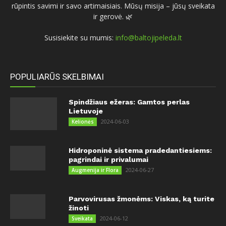
rūpintis savimi ir savo artimaisiais. Mūsų misija – jūsų sveikata
ir gerovė. 🌿
Susisiekite su mumis:
info@baltojipeleda.lt
POPULIARŪS SKELBIMAI
Spindžiaus ežeras: Gamtos perlas
Lietuvoje
2024-06-03
Kelionės
Hidroponinė sistema pradedantiesiems:
pagrindai ir privalumai
2024-06-27
Augmenija ir Flora
Parvovirusas žmonėms: Viskas, ką turite
žinoti
2024-06-12
Sveikata