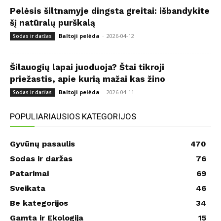
Pelėsis šiltnamyje dingsta greitai: išbandykite
šį natūralų purškalą
Baltoji pelėda
-
2026-04-12
Sodas ir daržas
Šilauogių lapai juoduoja? Štai tikroji
priežastis, apie kurią mažai kas žino
Baltoji pelėda
-
2026-04-11
Sodas ir daržas
POPULIARIAUSIOS KATEGORIJOS
Gyvūnų pasaulis
470
Sodas ir daržas
76
Patarimai
69
Sveikata
46
Be kategorijos
34
Gamta ir Ekologija
15