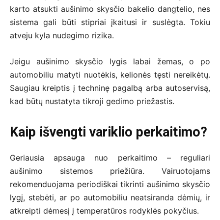
karto atsukti aušinimo skysčio bakelio dangtelio, nes
sistema gali būti stipriai įkaitusi ir suslėgta. Tokiu
atveju kyla nudegimo rizika.
Jeigu aušinimo skysčio lygis labai žemas, o po
automobiliu matyti nuotėkis, kelionės tęsti nereikėtų.
Saugiau kreiptis į techninę pagalbą arba autoservisą,
kad būtų nustatyta tikroji gedimo priežastis.
Kaip išvengti variklio perkaitimo?
Geriausia apsauga nuo perkaitimo – reguliari
aušinimo sistemos priežiūra. Vairuotojams
rekomenduojama periodiškai tikrinti aušinimo skysčio
lygį, stebėti, ar po automobiliu neatsiranda dėmių, ir
atkreipti dėmesį į temperatūros rodyklės pokyčius.