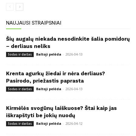
NAUJAUSI STRAIPSNIAI
Šių augalų niekada nesodinkite šalia pomidorų
– derliaus neliks
Baltoji pelėda
-
2026-04-13
Sodas ir daržas
Krenta agurkų žiedai ir nėra derliaus?
Pasirodo, priežastis paprasta
Baltoji pelėda
-
2026-04-13
Sodas ir daržas
Kirmėlės svogūnų laiškuose? Štai kaip jas
iškrapštyti be jokių nuodų
Baltoji pelėda
-
2026-04-12
Sodas ir daržas