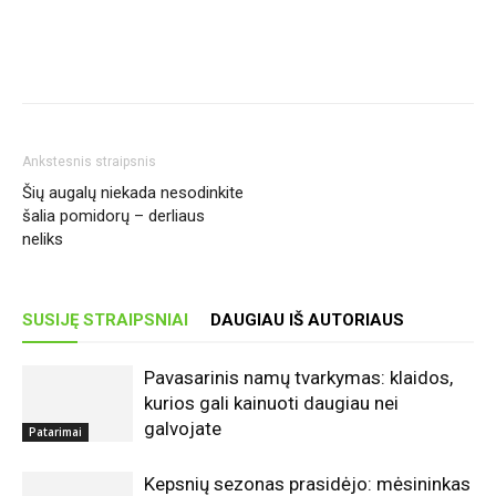
Ankstesnis straipsnis
Šių augalų niekada nesodinkite
šalia pomidorų – derliaus
neliks
SUSIJĘ STRAIPSNIAI
DAUGIAU IŠ AUTORIAUS
Pavasarinis namų tvarkymas: klaidos,
kurios gali kainuoti daugiau nei
galvojate
Patarimai
Kepsnių sezonas prasidėjo: mėsininkas