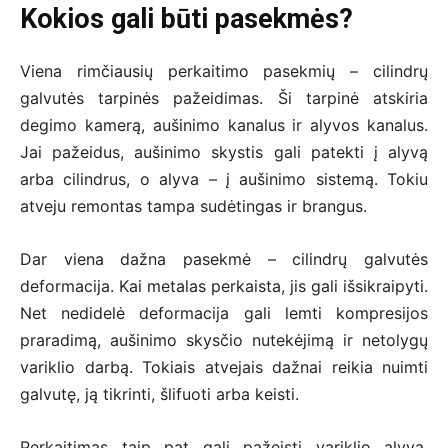
Kokios gali būti pasekmės?
Viena rimčiausių perkaitimo pasekmių – cilindrų
galvutės tarpinės pažeidimas. Ši tarpinė atskiria
degimo kamerą, aušinimo kanalus ir alyvos kanalus.
Jai pažeidus, aušinimo skystis gali patekti į alyvą
arba cilindrus, o alyva – į aušinimo sistemą. Tokiu
atveju remontas tampa sudėtingas ir brangus.
Dar viena dažna pasekmė – cilindrų galvutės
deformacija. Kai metalas perkaista, jis gali išsikraipyti.
Net nedidelė deformacija gali lemti kompresijos
praradimą, aušinimo skysčio nutekėjimą ir netolygų
variklio darbą. Tokiais atvejais dažnai reikia nuimti
galvutę, ją tikrinti, šlifuoti arba keisti.
Perkaitimas taip pat gali pažeisti variklio alyvą.