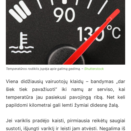
Temperatūros rodiklis įspėja apie galimą gedimą. –
Shutterstock
Viena didžiausių vairuotojų klaidų – bandymas „dar
šiek tiek pavažiuoti“ iki namų ar serviso, kai
temperatūra jau pasiekusi pavojingą ribą. Net keli
papildomi kilometrai gali lemti žymiai didesnę žalą.
Jei variklis pradėjo kaisti, pirmiausia reikėtų saugiai
sustoti, išjungti variklį ir leisti jam atvėsti. Negalima iš