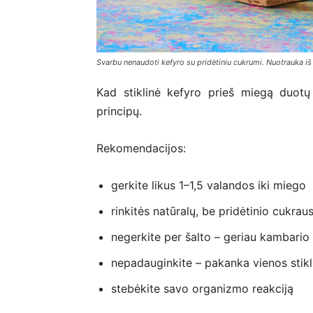
Svarbu nenaudoti kefyro su pridėtiniu cukrumi. Nuotrauka i
Kad stiklinė kefyro prieš miegą duotų 
principų.
Rekomendacijos:
gerkite likus 1–1,5 valandos iki miego
rinkitės natūralų, be pridėtinio cukrau
negerkite per šalto – geriau kambari
nepadauginkite – pakanka vienos stikl
stebėkite savo organizmo reakciją