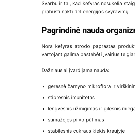
Svarbu ir tai, kad kefyras nesukelia stai
prabusti naktį dėl energijos svyravimų.
Pagrindinė nauda organiz
Nors kefyras atrodo paprastas produkta
vartojant galima pastebėti įvairius teigi
Dažniausiai įvardijama nauda:
geresnė žarnyno mikroflora ir virškin
stipresnis imunitetas
lengvesnis užmigimas ir gilesnis mieg
sumažėjęs pilvo pūtimas
stabilesnis cukraus kiekis kraujyje