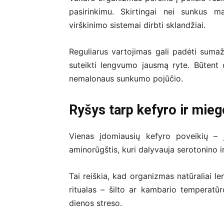
pasirinkimu. Skirtingai nei sunkus m
virškinimo sistemai dirbti sklandžiai.
Reguliarus vartojimas gali padėti sumaži
suteikti lengvumo jausmą ryte. Būtent
nemalonaus sunkumo pojūčio.
Ryšys tarp kefyro ir mie
Vienas įdomiausių kefyro poveikių – 
aminorūgštis, kuri dalyvauja serotonino 
Tai reiškia, kad organizmas natūraliai l
ritualas – šilto ar kambario temperatū
dienos streso.