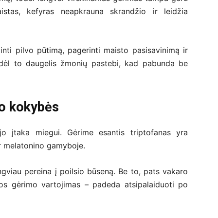
aistas, kefyras neapkrauna skrandžio ir leidžia
nti pilvo pūtimą, pagerinti maisto pasisavinimą ir
 dėl to daugelis žmonių pastebi, kad pabunda be
go kokybės
jo įtaka miegui. Gėrime esantis triptofanas yra
ir melatonino gamyboje.
engviau pereina į poilsio būseną. Be to, pats vakaro
ros gėrimo vartojimas – padeda atsipalaiduoti po