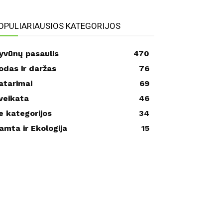
OPULIARIAUSIOS KATEGORIJOS
yvūnų pasaulis
470
odas ir daržas
76
atarimai
69
veikata
46
e kategorijos
34
amta ir Ekologija
15