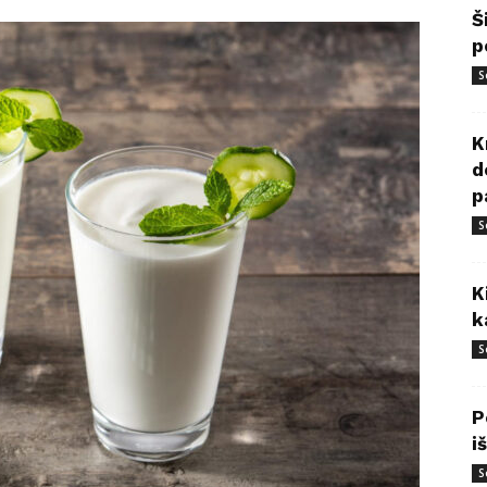
Š
p
S
K
d
p
S
K
k
S
P
i
S