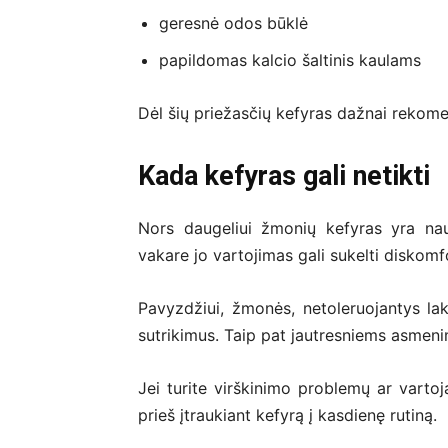
geresnė odos būklė
papildomas kalcio šaltinis kaulams
Dėl šių priežasčių kefyras dažnai rekom
Kada kefyras gali netikti
Nors daugeliui žmonių kefyras yra naud
vakare jo vartojimas gali sukelti diskomf
Pavyzdžiui, žmonės, netoleruojantys lakt
sutrikimus. Taip pat jautresniems asmenim
Jei turite virškinimo problemų ar vartoj
prieš įtraukiant kefyrą į kasdienę rutiną.