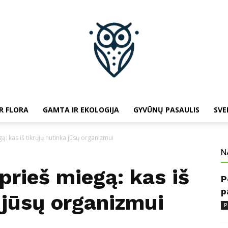
R FLORA
GAMTA IR EKOLOGIJA
GYVŪNŲ PASAULIS
SVE
baltojipeleda.lt
gą: kas iš tikrųjų nutinka jūsų organizmui
N
 prieš miegą: kas iš
P
p
 jūsų organizmui
P