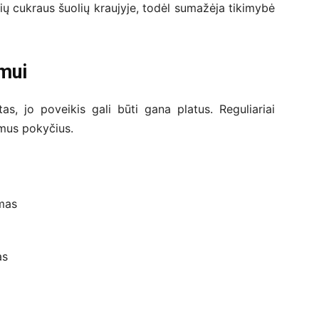
gių cukraus šuolių kraujyje, todėl sumažėja tikimybė
mui
s, jo poveikis gali būti gana platus. Reguliariai
amus pokyčius.
imas
as