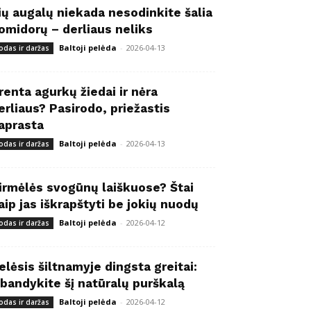
ių augalų niekada nesodinkite šalia
omidorų – derliaus neliks
Baltoji pelėda
-
2026-04-13
odas ir daržas
renta agurkų žiedai ir nėra
erliaus? Pasirodo, priežastis
aprasta
Baltoji pelėda
-
2026-04-13
odas ir daržas
irmėlės svogūnų laiškuose? Štai
aip jas iškrapštyti be jokių nuodų
Baltoji pelėda
-
2026-04-12
odas ir daržas
elėsis šiltnamyje dingsta greitai:
šbandykite šį natūralų purškalą
Baltoji pelėda
-
2026-04-12
odas ir daržas