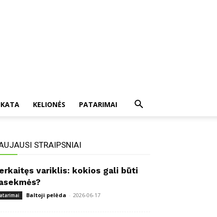
IKATA
KELIONĖS
PATARIMAI
AUJAUSI STRAIPSNIAI
erkaitęs variklis: kokios gali būti
asekmės?
Baltoji pelėda
-
2026-06-17
atarimai