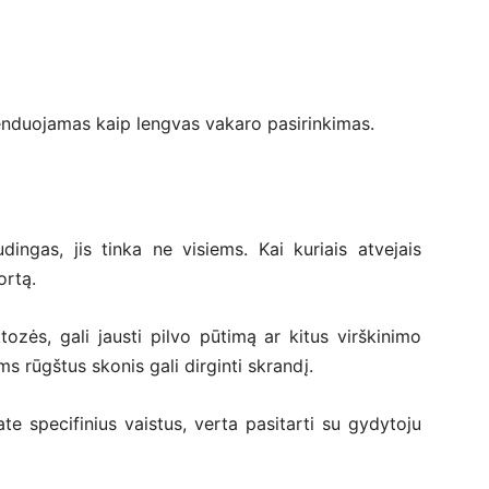
enduojamas kaip lengvas vakaro pasirinkimas.
ingas, jis tinka ne visiems. Kai kuriais atvejais
ortą.
ozės, gali jausti pilvo pūtimą ar kitus virškinimo
s rūgštus skonis gali dirginti skrandį.
ate specifinius vaistus, verta pasitarti su gydytoju