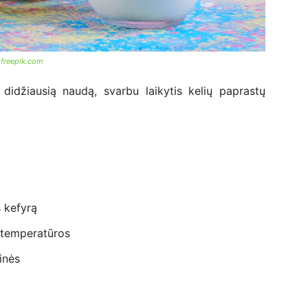
š
freepik.com
didžiausią naudą, svarbu laikytis kelių paprastų
s kefyrą
o temperatūros
inės