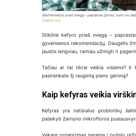
Stiklinė kefyro prieš miegą – paprastas įprotis, kuris vis 
freepik.com
Stiklinė kefyro prieš miegą – paprasta
gyvensenos rekomendacijų. Daugelis žm
jaustis lengviau, ramiau užmigti ir pagerin
Tačiau ar tai tikrai veikia visiems? Ir
pasirenkate šį raugintą pieno gėrimą?
Kaip kefyras veikia viršk
Kefyras yra natūralus probiotikų šal
palaikyti žarnyno mikrofloros pusiausvyrą,
Vakare organizmas pereina į poilsio rež