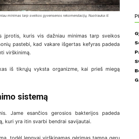
P
dažniau minimas tarp sveikos gyvensenos rekomendacijų. Nuotrauka iš
G
s įprotis, kuris vis dažniau minimas tarp sveikos
S
onių pastebi, kad vakare išgertas kefyras padeda
P
ti virškinimą.
S
 kas iš tikrųjų vyksta organizme, kai prieš miegą
B
G
inimo sistemą
tinis. Jame esančios gerosios bakterijos padeda
 kuri yra itin svarbi bendrai savijautai.
imą, todėl lengvai virškinamas gėrimas tampa geru