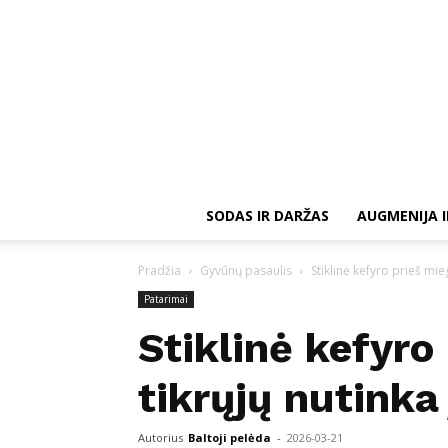
SODAS IR DARŽAS
AUGMENIJA I
Pradžia
Gyvūnų pasaulis
Stiklinė kefyro prieš mie
Patarimai
Stiklinė kefyro
tikrųjų nutinka
Autorius
Baltoji pelėda
-
2026-03-21