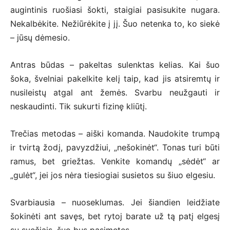
augintinis ruošiasi šokti, staigiai pasisukite nugara.
Nekalbėkite. Nežiūrėkite į jį. Šuo netenka to, ko siekė
– jūsų dėmesio.
Antras būdas – pakeltas sulenktas kelias. Kai šuo
šoka, švelniai pakelkite kelį taip, kad jis atsiremtų ir
nusileistų atgal ant žemės. Svarbu neužgauti ir
neskaudinti. Tik sukurti fizinę kliūtį.
Trečias metodas – aiški komanda. Naudokite trumpą
ir tvirtą žodį, pavyzdžiui, „nešokinėt“. Tonas turi būti
ramus, bet griežtas. Venkite komandų „sėdėt“ ar
„gulėt“, jei jos nėra tiesiogiai susietos su šiuo elgesiu.
Svarbiausia – nuoseklumas. Jei šiandien leidžiate
šokinėti ant savęs, bet rytoj barate už tą patį elgesį
su svečiais, šuo bus pasimetęs.