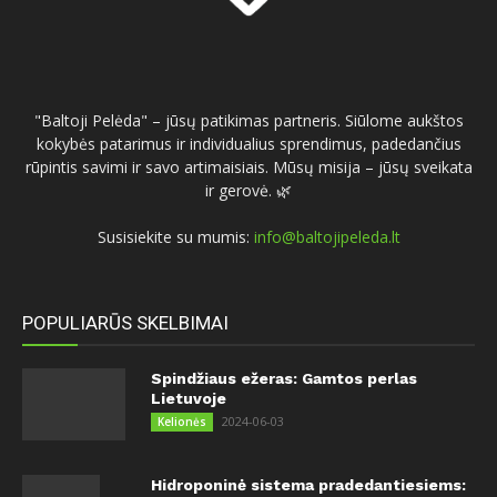
"Baltoji Pelėda" – jūsų patikimas partneris. Siūlome aukštos
kokybės patarimus ir individualius sprendimus, padedančius
rūpintis savimi ir savo artimaisiais. Mūsų misija – jūsų sveikata
ir gerovė. 🌿
Susisiekite su mumis:
info@baltojipeleda.lt
POPULIARŪS SKELBIMAI
Spindžiaus ežeras: Gamtos perlas
Lietuvoje
2024-06-03
Kelionės
Hidroponinė sistema pradedantiesiems: