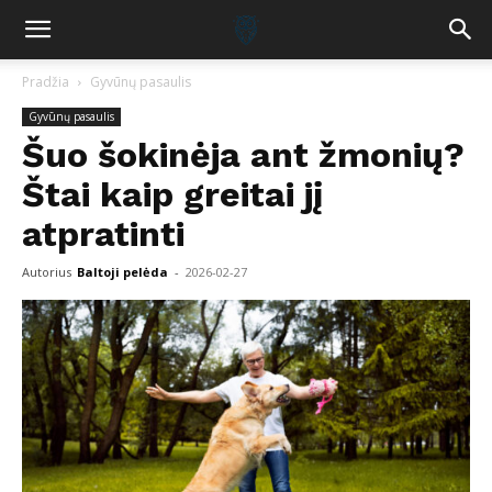
Pradžia
Gyvūnų pasaulis
Gyvūnų pasaulis
Šuo šokinėja ant žmonių?
Štai kaip greitai jį
atpratinti
Autorius
Baltoji pelėda
-
2026-02-27