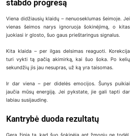
stabdo progresą
Viena didžiausių klaidų – nenuoseklumas šeimoje. Jei
vienas šeimos narys ignoruoja šokinėjimą, o kitas
juokiasi ir glosto, šuo gaus prieštaringus signalus.
Kita klaida – per ilgas delsimas reaguoti. Korekcija
turi vykti tą pačią akimirką, kai šuo šoka. Po kelių
sekundžių jis jau nesupras, už ką yra taisomas.
Ir dar viena – per didelės emocijos. Šunys puikiai
jaučia mūsų energiją. Jei pykstate, jie gali tapti dar
labiau susijaudinę.
Kantrybė duoda rezultatų
Gera žinia ta, kad šuo šokinėja ant žmonių ne todėl,