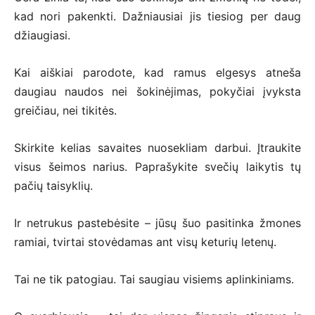
kad nori pakenkti. Dažniausiai jis tiesiog per daug
džiaugiasi.
Kai aiškiai parodote, kad ramus elgesys atneša
daugiau naudos nei šokinėjimas, pokyčiai įvyksta
greičiau, nei tikitės.
Skirkite kelias savaites nuosekliam darbui. Įtraukite
visus šeimos narius. Paprašykite svečių laikytis tų
pačių taisyklių.
Ir netrukus pastebėsite – jūsų šuo pasitinka žmones
ramiai, tvirtai stovėdamas ant visų keturių letenų.
Tai ne tik patogiau. Tai saugiau visiems aplinkiniams.