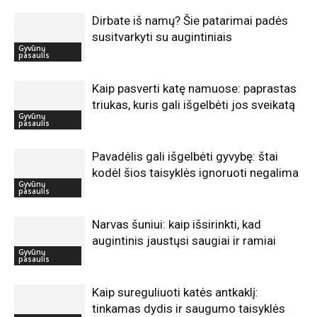
Dirbate iš namų? Šie patarimai padės
susitvarkyti su augintiniais
Gyvūnų
pasaulis
Kaip pasverti katę namuose: paprastas
triukas, kuris gali išgelbėti jos sveikatą
Gyvūnų
pasaulis
Pavadėlis gali išgelbėti gyvybę: štai
kodėl šios taisyklės ignoruoti negalima
Gyvūnų
pasaulis
Narvas šuniui: kaip išsirinkti, kad
augintinis jaustųsi saugiai ir ramiai
Gyvūnų
pasaulis
Kaip sureguliuoti katės antkaklį:
tinkamas dydis ir saugumo taisyklės