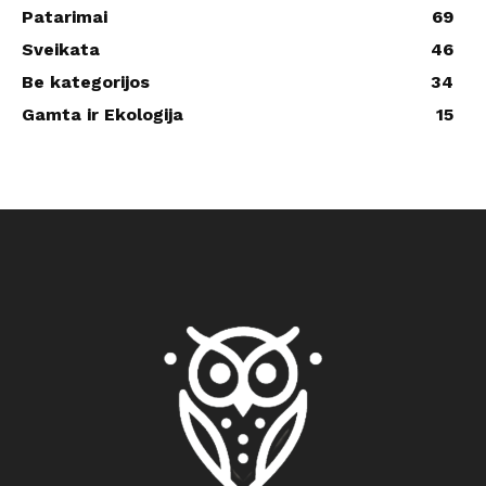
Patarimai
69
Sveikata
46
Be kategorijos
34
Gamta ir Ekologija
15