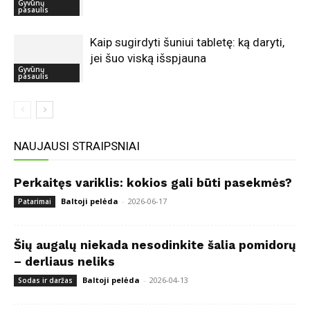
Gyvūnų
pasaulis
Kaip sugirdyti šuniui tabletę: ką daryti,
jei šuo viską išspjauna
Gyvūnų
pasaulis
NAUJAUSI STRAIPSNIAI
Perkaitęs variklis: kokios gali būti pasekmės?
Baltoji pelėda
-
2026-06-17
Patarimai
Šių augalų niekada nesodinkite šalia pomidorų
– derliaus neliks
Baltoji pelėda
-
2026-04-13
Sodas ir daržas