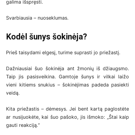
galima išspręsti.
Svarbiausia – nuoseklumas.
Kodėl šunys šokinėja?
Prieš taisydami elgesį, turime suprasti jo priežastį.
Dažniausiai šuo šokinėja ant žmonių iš džiaugsmo.
Taip jis pasisveikina. Gamtoje šunys ir vilkai laižo
vieni kitiems snukius – šokinėjimas padeda pasiekti
veidą.
Kita priežastis – dėmesys. Jei bent kartą paglostėte
ar nusijuokėte, kai šuo pašoko, jis išmoko: „Štai kaip
gauti reakciją.“