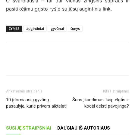
O svarbiausia – tai dar vienas žingsnis stipraus ir
pasitikėjimu grįsto ryšio su jūsų augintiniu link.
ŽYMĖS
augintiniai
gyvūnai
šunys
Ankstesnis straipsnis
Kitas straipsnis
10 įdomiausių gyvūnų
Šuns įkandimas: kaip elgtis ir
pasaulyje, kurie privers aiktelėti
kodėl delsti pavojinga?
SUSIJĘ STRAIPSNIAI
DAUGIAU IŠ AUTORIAUS