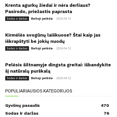
Krenta agurkų žiedai ir nėra derliaus?
Pasirodo, priežastis paprasta
Baltoji pelėda
-
2026-04-13
Sodas ir daržas
Kirmėlės svogūnų laiškuose? Štai kaip jas
iškrapštyti be jokių nuodų
Baltoji pelėda
-
2026-04-12
Sodas ir daržas
Pelėsis šiltnamyje dingsta greitai: išbandykite
šį natūralų purškalą
Baltoji pelėda
-
2026-04-12
Sodas ir daržas
POPULIARIAUSIOS KATEGORIJOS
Gyvūnų pasaulis
470
Sodas ir daržas
76