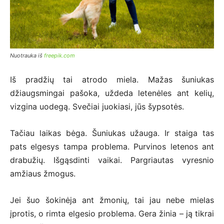
Nuotrauka iš
freepik.com
Iš pradžių tai atrodo miela. Mažas šuniukas
džiaugsmingai pašoka, uždeda letenėles ant kelių,
vizgina uodegą. Svečiai juokiasi, jūs šypsotės.
Tačiau laikas bėga. Šuniukas užauga. Ir staiga tas
pats elgesys tampa problema. Purvinos letenos ant
drabužių. Išgąsdinti vaikai. Pargriautas vyresnio
amžiaus žmogus.
Jei šuo šokinėja ant žmonių, tai jau nebe mielas
įprotis, o rimta elgesio problema. Gera žinia – ją tikrai