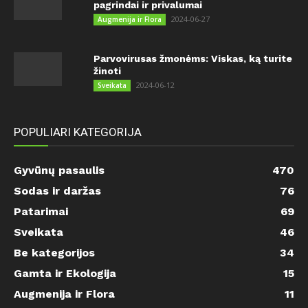
pagrindai ir privalumai
2024-06-27
Augmenija ir Flora
Parvovirusas žmonėms: Viskas, ką turite
žinoti
2024-06-12
Sveikata
POPULIARI KATEGORIJA
Gyvūnų pasaulis
470
Sodas ir daržas
76
Patarimai
69
Sveikata
46
Be kategorijos
34
Gamta ir Ekologija
15
Augmenija ir Flora
11