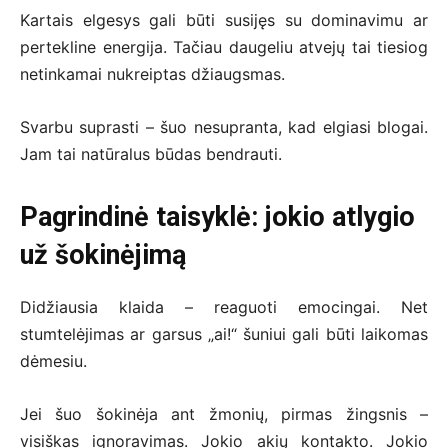
Kartais elgesys gali būti susijęs su dominavimu ar
pertekline energija. Tačiau daugeliu atvejų tai tiesiog
netinkamai nukreiptas džiaugsmas.
Svarbu suprasti – šuo nesupranta, kad elgiasi blogai.
Jam tai natūralus būdas bendrauti.
Pagrindinė taisyklė: jokio atlygio
už šokinėjimą
Didžiausia klaida – reaguoti emocingai. Net
stumtelėjimas ar garsus „ai!“ šuniui gali būti laikomas
dėmesiu.
Jei šuo šokinėja ant žmonių, pirmas žingsnis –
visiškas ignoravimas. Jokio akių kontakto. Jokio