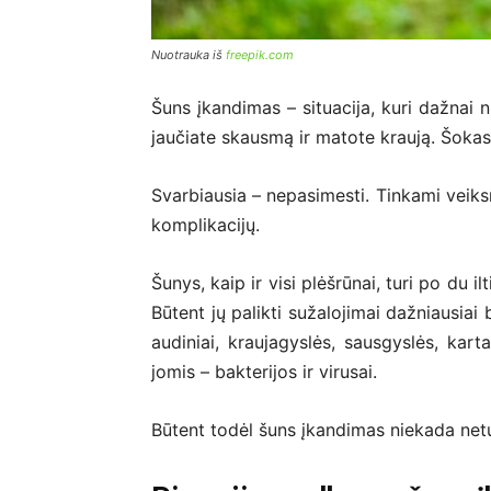
Nuotrauka iš
freepik.com
Šuns įkandimas – situacija, kuri dažnai n
jaučiate skausmą ir matote kraują. Šokas
Svarbiausia – nepasimesti. Tinkami veiks
komplikacijų.
Šunys, kaip ir visi plėšrūnai, turi po du i
Būtent jų palikti sužalojimai dažniausiai 
audiniai, kraujagyslės, sausgyslės, kart
jomis – bakterijos ir virusai.
Būtent todėl šuns įkandimas niekada net