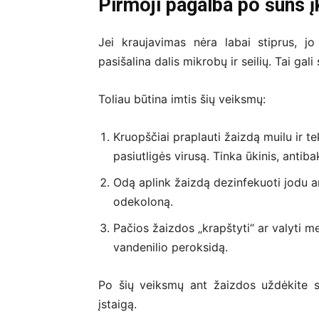
Pirmoji pagalba po šuns 
Jei kraujavimas nėra labai stiprus, jo
pasišalina dalis mikrobų ir seilių. Tai gali
Toliau būtina imtis šių veiksmų:
Kruopščiai praplauti žaizdą muilu ir t
pasiutligės virusą. Tinka ūkinis, antiba
Odą aplink žaizdą dezinfekuoti jodu ar
odekoloną.
Pačios žaizdos „krapštyti“ ar valyti m
vandenilio peroksidą.
Po šių veiksmų ant žaizdos uždėkite st
įstaigą.