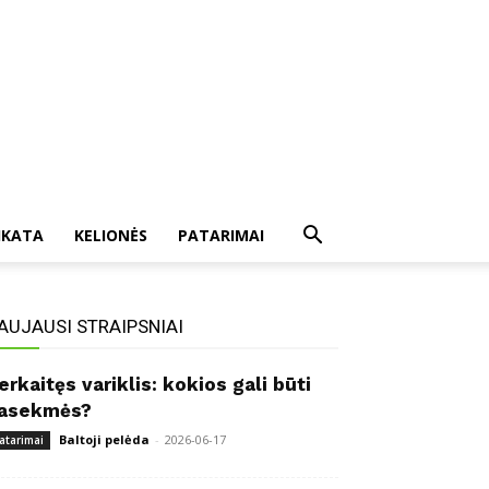
IKATA
KELIONĖS
PATARIMAI
AUJAUSI STRAIPSNIAI
erkaitęs variklis: kokios gali būti
asekmės?
Baltoji pelėda
-
2026-06-17
atarimai