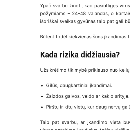
Ypač svarbu žinoti, kad pasiutligės virus
požymiams – 24–48 valandas, o kartais 
išoriškai sveikas gyvūnas taip pat gali bū
Būtent todėl kiekvienas šuns įkandimas tu
Kada rizika didžiausia?
Užsikrėtimo tikimybė priklauso nuo kelių 
Gilūs, daugkartiniai įkandimai.
Žaizdos galvos, veido ar kaklo srityje.
Pirštų ir kitų vietų, kur daug nervų gal
Taip pat svarbu, ar įkandimo vieta buv