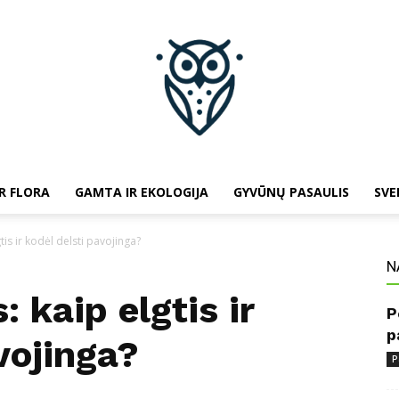
R FLORA
GAMTA IR EKOLOGIJA
GYVŪNŲ PASAULIS
SVE
baltojipeleda.lt
is ir kodėl delsti pavojinga?
N
 kaip elgtis ir
P
p
vojinga?
P