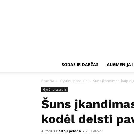
SODAS IR DARŽAS
AUGMENIJA I
Pradžia
Gyvūnų pasaulis
Šuns įkandimas: kaip elgt
Gyvūnų pasaulis
Šuns įkandimas:
kodėl delsti pa
Autorius
Baltoji pelėda
-
2026-02-27