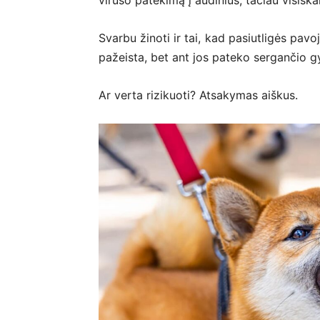
viruso patekimą į audinius, tačiau visiška
Svarbu žinoti ir tai, kad pasiutligės pav
pažeista, bet ant jos pateko sergančio gy
Ar verta rizikuoti? Atsakymas aiškus.