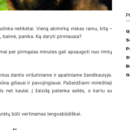
P
utinka netikėtai. Vieną akimirką viskas ramu, kitą –
G
, baimė, panika. Ką daryti pirmiausia?
S
P
mai per pirmąsias minutes gali apsaugoti nuo rimtų
S
B
ltinius dantis viršutiniame ir apatiniame žandikaulyje.
G
būna giliausi ir pavojingiausi. Pažeidžiami minkštieji
ais net kaulai. Į žaizdą patenka seilės, o kartu su
urėtų būti vertinamas lengvabūdiškai.