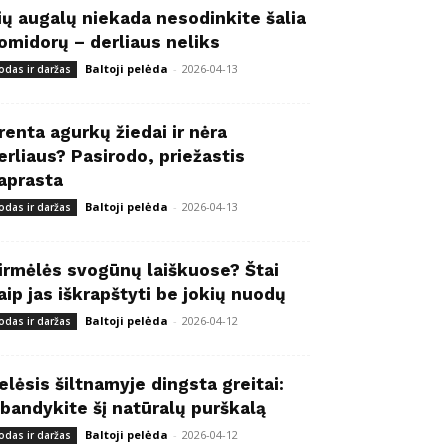
ių augalų niekada nesodinkite šalia
omidorų – derliaus neliks
Baltoji pelėda
-
2026-04-13
odas ir daržas
renta agurkų žiedai ir nėra
erliaus? Pasirodo, priežastis
aprasta
Baltoji pelėda
-
2026-04-13
odas ir daržas
irmėlės svogūnų laiškuose? Štai
aip jas iškrapštyti be jokių nuodų
Baltoji pelėda
-
2026-04-12
odas ir daržas
elėsis šiltnamyje dingsta greitai:
šbandykite šį natūralų purškalą
Baltoji pelėda
-
2026-04-12
odas ir daržas