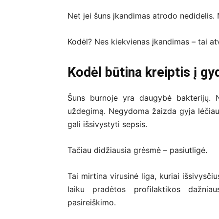
Net jei šuns įkandimas atrodo nedidelis. N
Kodėl? Nes kiekvienas įkandimas – tai atvi
Kodėl būtina kreiptis į gy
Šuns burnoje yra daugybė bakterijų. N
uždegimą. Negydoma žaizda gyja lėčiau, 
gali išsivystyti sepsis.
Tačiau didžiausia grėsmė – pasiutligė.
Tai mirtina virusinė liga, kuriai išsivy
laiku pradėtos profilaktikos dažni
pasireiškimo.