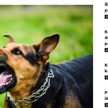
Š
p
S
K
d
p
S
K
k
S
P
i
S