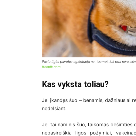
Pasiutligės pavojus egzistuoja net tuomet, kai oda nėra akiv
freepik.com
Kas vyksta toliau?
Jei įkandęs šuo – benamis, dažniausiai 
nedelsiant.
Jei tai naminis šuo, taikomas dešimties d
nepasireiškia ligos požymiai, vakcin