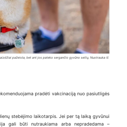
aizdžiai pažeista, bet ant jos pateko sergančio gyvūno seilių. Nuotrauka iš
rekomenduojama pradėti vakcinaciją nuo pasiutligės
ienų stebėjimo laikotarpis. Jei per tą laiką gyvūnui
acija gali būti nutraukiama arba nepradedama –