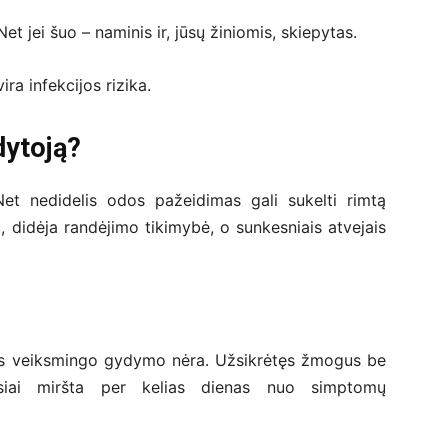
et jei šuo – naminis ir, jūsų žiniomis, skiepytas.
ra infekcijos rizika.
dytoją?
et nedidelis odos pažeidimas gali sukelti rimtą
didėja randėjimo tikimybė, o sunkesniais atvejais
sčius veiksmingo gydymo nėra. Užsikrėtęs žmogus be
ausiai miršta per kelias dienas nuo simptomų