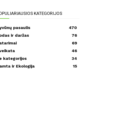
OPULIARIAUSIOS KATEGORIJOS
yvūnų pasaulis
470
odas ir daržas
76
atarimai
69
veikata
46
e kategorijos
34
amta ir Ekologija
15