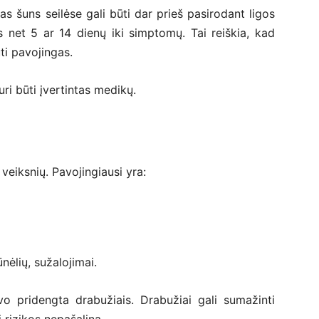
as šuns seilėse gali būti dar prieš pasirodant ligos
net 5 ar 14 dienų iki simptomų. Tai reiškia, kad
ti pavojingas.
ri būti įvertintas medikų.
veiksnių. Pavojingiausi yra:
ūnėlių, sužalojimai.
o pridengta drabužiais. Drabužiai gali sumažinti