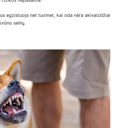
i rizikos nepašalina.
ojus egzistuoja net tuomet, kai oda nėra akivaizdžiai
vūno seilių.