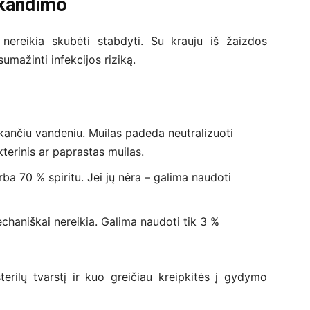
įkandimo
 nereikia skubėti stabdyti. Su krauju iš žaizdos
 sumažinti infekcijos riziką.
ekančiu vandeniu. Muilas padeda neutralizuoti
kterinis ar paprastas muilas.
ba 70 % spiritu. Jei jų nėra – galima naudoti
echaniškai nereikia. Galima naudoti tik 3 %
erilų tvarstį ir kuo greičiau kreipkitės į gydymo