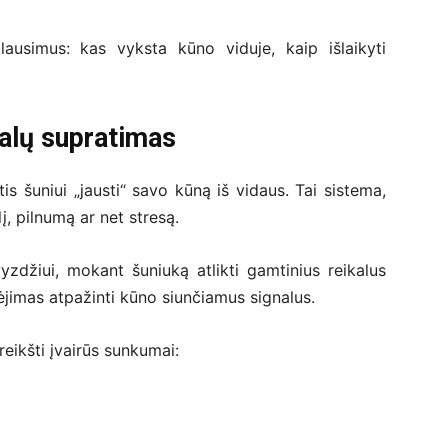
lausimus: kas vyksta kūno viduje, kaip išlaikyti
nalų supratimas
ntis šuniui „jausti“ savo kūną iš vidaus. Tai sistema,
į, pilnumą ar net stresą.
yzdžiui, mokant šuniuką atlikti gamtinius reikalus
bėjimas atpažinti kūno siunčiamus signalus.
ireikšti įvairūs sunkumai: