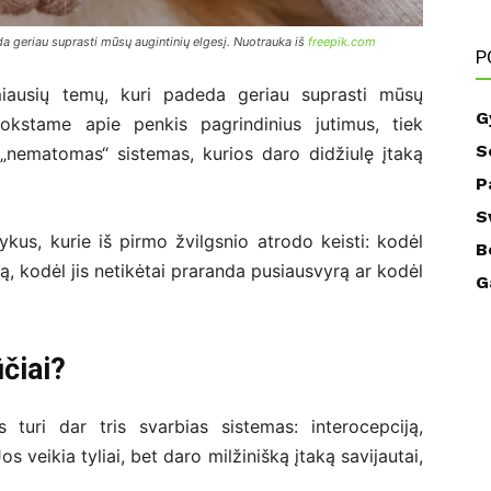
da geriau suprasti mūsų augintinių elgesį. Nuotrauka iš
freepik.com
P
miausių temų, kuri padeda geriau suprasti mūsų
G
mokstame apie penkis pagrindinius jutimus, tiek
S
 „nematomas“ sistemas, kurios daro didžiulę įtaką
P
S
ykus, kurie iš pirmo žvilgsnio atrodo keisti: kodėl
B
ką, kodėl jis netikėtai praranda pusiausvyrą ar kodėl
G
ūčiai?
 turi dar tris svarbias sistemas: interocepciją,
os veikia tyliai, bet daro milžinišką įtaką savijautai,