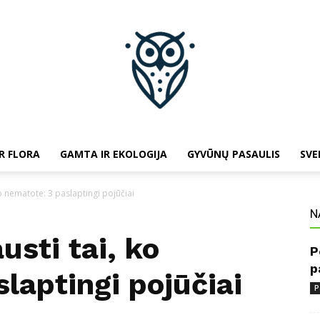
R FLORA
GAMTA IR EKOLOGIJA
GYVŪNŲ PASAULIS
SVE
baltojipeleda.lt
 ko nematote: 3 paslaptingi pojūčiai
N
usti tai, ko
P
p
laptingi pojūčiai
P