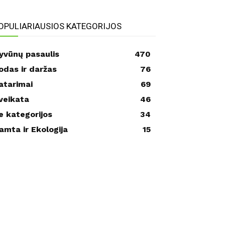
OPULIARIAUSIOS KATEGORIJOS
yvūnų pasaulis
470
odas ir daržas
76
atarimai
69
veikata
46
e kategorijos
34
amta ir Ekologija
15