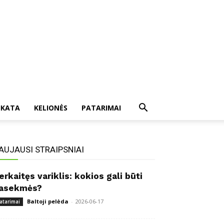
IKATA
KELIONĖS
PATARIMAI
AUJAUSI STRAIPSNIAI
erkaitęs variklis: kokios gali būti
asekmės?
Baltoji pelėda
-
2026-06-17
atarimai