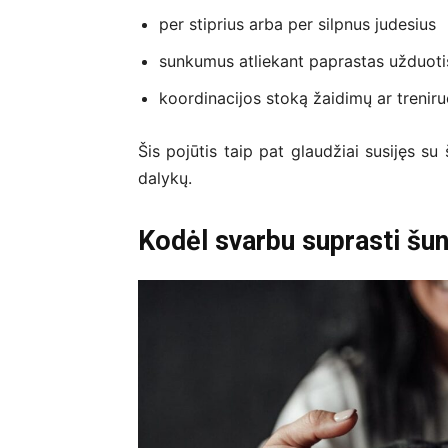
per stiprius arba per silpnus judesius
sunkumus atliekant paprastas užduoti
koordinacijos stoką žaidimų ar trenir
Šis pojūtis taip pat glaudžiai susijęs s
dalykų.
Kodėl svarbu suprasti šu