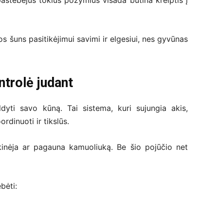
pastebėjus tokius požymius visada būtina kreiptis į
kos šuns pasitikėjimui savimi ir elgesiui, nes gyvūnas
ntrolė judant
aldyti savo kūną. Tai sistema, kuri sujungia akis,
rdinuoti ir tikslūs.
kinėja ar pagauna kamuoliuką. Be šio pojūčio net
bėti: