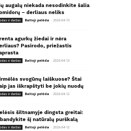
ių augalų niekada nesodinkite šalia
omidorų – derliaus neliks
Baltoji pelėda
-
2026-04-13
odas ir daržas
renta agurkų žiedai ir nėra
erliaus? Pasirodo, priežastis
aprasta
Baltoji pelėda
-
2026-04-13
odas ir daržas
irmėlės svogūnų laiškuose? Štai
aip jas iškrapštyti be jokių nuodų
Baltoji pelėda
-
2026-04-12
odas ir daržas
elėsis šiltnamyje dingsta greitai:
šbandykite šį natūralų purškalą
Baltoji pelėda
-
2026-04-12
odas ir daržas