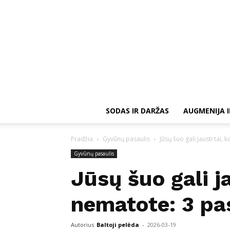
SODAS IR DARŽAS
AUGMENIJA I
Pradžia
Gyvūnų pasaulis
Jūsų šuo gali jausti tai,
Gyvūnų pasaulis
Jūsų šuo gali ja
nematote: 3 pas
Autorius
Baltoji pelėda
-
2026-03-19