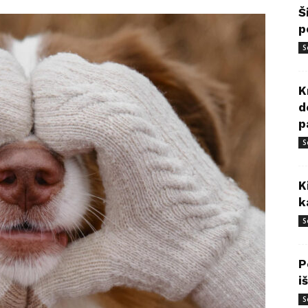
Š
p
S
K
d
p
S
K
k
S
P
i
S