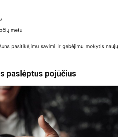
s
uočių metu
u šuns pasitikėjimu savimi ir gebėjimu mokytis naujų
ns paslėptus pojūčius