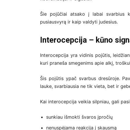
Šie pojūčiai atsako į labai svarbius k
pusiausvyrą ir kaip valdyti judesius.
Interocepcija – kūno sig
Interocepcija yra vidinis pojūtis, leidžia
kuri praneša smegenims apie alkį, troškul
Šis pojūtis ypač svarbus dresūroje. Pav
lauke, svarbiausia ne tik vieta, bet ir ge
Kai interocepcija veikia silpniau, gali pas
sunkiau išmokti švaros įpročių
nenuspėjama reakcija į skausmą