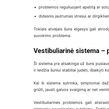
problemos reguliuojant apetitą ar so
didesnis jautrumas stresui ar dirgiklia
Tokiais atvejais šuns elgesys gali atrody
suvokimo problema.
Vestibuliarinė sistema – p
Ši sistema yra atsakinga už šuns pusiausv
ir leidžia šuniui stabiliai judėti, išlaikyti
Kai ši sistema sutrinka, simptomai dažn
griūti, jausti galvos svaigimą ar net vemti
Vestibuliarinės problemos gali atsirast