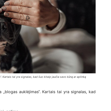
. Kartais tai yra signalas, kad šuo kitaip jaučia savo kūną ar aplinką
a „blogas auklėjimas“. Kartais tai yra signalas, kad