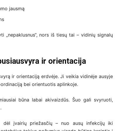
tumo jausmą
ms
ti „nepaklusnus“, nors iš tiesų tai – vidinių signalų
usiausvyra ir orientacija
yrą ir orientaciją erdvėje. Ji veikia vidinėje ausyje
 koordinaciją bei orientuotis aplinkoje.
iausiai būna labai akivaizdūs. Šuo gali svyruoti,
.
i dėl įvairių priežasčių – nuo ausų infekcijų iki