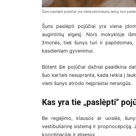
Šuns paslėpti pojūčiai yra viena įdomiausių temų, kuri pade
Šuns paslėpti pojūčiai yra viena įdo
augintinių elgesį. Nors mokykloje iš
žmonės, tiek šunys turi ir papildomas,
kasdieniam gyvenimui.
Būtent šie pojūčiai dažnai paaiškina dal
šuo kartais nesupranta, kada reikia į lau
vieni šunys atrodo neįprastai nerangūs.
Kas yra tie „paslėpti“ poj
Be regėjimo, klausos ar uoslės, šunys
vestibuliarinę sistemą ir propriocepciją. J
koordinacijai ir elgesiui.