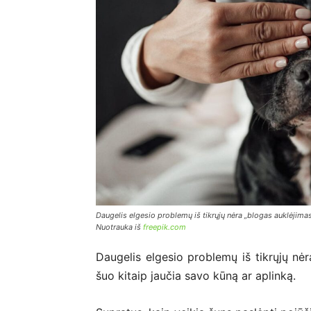
Daugelis elgesio problemų iš tikrųjų nėra „blogas auklėjimas“
Nuotrauka iš
freepik.com
Daugelis elgesio problemų iš tikrųjų nėr
šuo kitaip jaučia savo kūną ar aplinką.