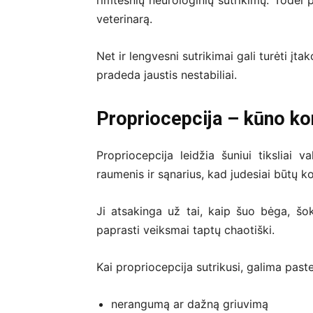
rimtesnių neurologinių sutrikimų. Todėl 
veterinarą.
Net ir lengvesni sutrikimai gali turėti įta
pradeda jaustis nestabiliai.
Propriocepcija – kūno ko
Propriocepcija leidžia šuniui tiksliai v
raumenis ir sąnarius, kad judesiai būtų koo
Ji atsakinga už tai, kaip šuo bėga, šo
paprasti veiksmai taptų chaotiški.
Kai propriocepcija sutrikusi, galima paste
nerangumą ar dažną griuvimą