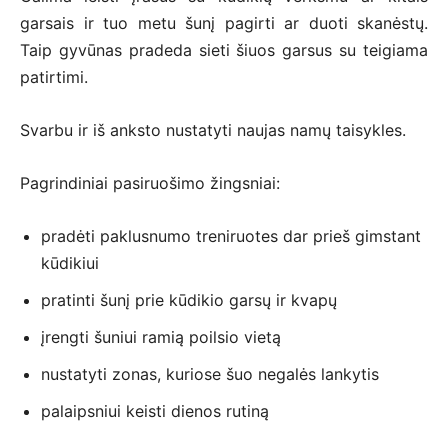
garsais ir tuo metu šunį pagirti ar duoti skanėstų.
Taip gyvūnas pradeda sieti šiuos garsus su teigiama
patirtimi.
Svarbu ir iš anksto nustatyti naujas namų taisykles.
Pagrindiniai pasiruošimo žingsniai:
pradėti paklusnumo treniruotes dar prieš gimstant
kūdikiui
pratinti šunį prie kūdikio garsų ir kvapų
įrengti šuniui ramią poilsio vietą
nustatyti zonas, kuriose šuo negalės lankytis
palaipsniui keisti dienos rutiną