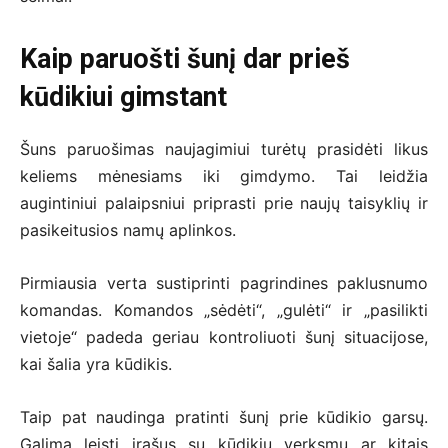
Kaip paruošti šunį dar prieš
kūdikiui gimstant
Šuns paruošimas naujagimiui turėtų prasidėti likus
keliems mėnesiams iki gimdymo. Tai leidžia
augintiniui palaipsniui priprasti prie naujų taisyklių ir
pasikeitusios namų aplinkos.
Pirmiausia verta sustiprinti pagrindines paklusnumo
komandas. Komandos „sėdėti“, „gulėti“ ir „pasilikti
vietoje“ padeda geriau kontroliuoti šunį situacijose,
kai šalia yra kūdikis.
Taip pat naudinga pratinti šunį prie kūdikio garsų.
Galima leisti įrašus su kūdikių verksmu ar kitais