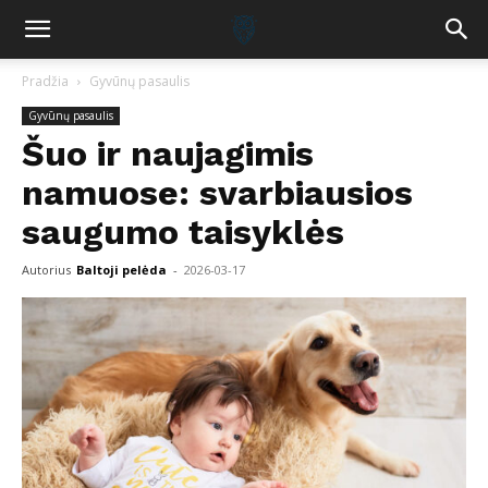
Pradžia
Gyvūnų pasaulis
Gyvūnų pasaulis
Šuo ir naujagimis
namuose: svarbiausios
saugumo taisyklės
Autorius
Baltoji pelėda
-
2026-03-17