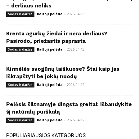
– derliaus neliks
Baltoji pelėda
-
2026-04-13
Sodas ir daržas
Krenta agurkų žiedai ir nėra derliaus?
Pasirodo, priežastis paprasta
Baltoji pelėda
-
2026-04-13
Sodas ir daržas
Kirmėlės svogūnų laiškuose? Štai kaip jas
iškrapštyti be jokių nuodų
Baltoji pelėda
-
2026-04-12
Sodas ir daržas
Pelėsis šiltnamyje dingsta greitai: išbandykite
šį natūralų purškalą
Baltoji pelėda
-
2026-04-12
Sodas ir daržas
POPULIARIAUSIOS KATEGORIJOS