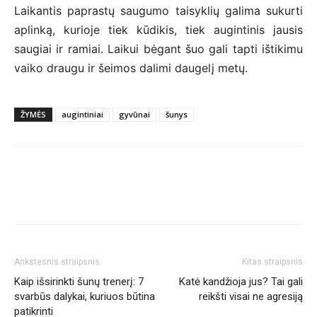
Laikantis paprastų saugumo taisyklių galima sukurti
aplinką, kurioje tiek kūdikis, tiek augintinis jausis
saugiai ir ramiai. Laikui bėgant šuo gali tapti ištikimu
vaiko draugu ir šeimos dalimi daugelį metų.
ŽYMĖS
augintiniai
gyvūnai
šunys
Ankstesnis straipsnis
Kitas straipsnis
Kaip išsirinkti šunų trenerį: 7
Katė kandžioja jus? Tai gali
svarbūs dalykai, kuriuos būtina
reikšti visai ne agresiją
patikrinti