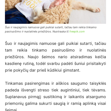
Šuo ir naujagimis namuose gali puikiai sutarti, tačiau tam reikia tinkamo
pasiruošimo ir nuolatinės priežiūros. Nuotrauka iš
freepik.com
Šuo ir naujagimis namuose gali puikiai sutarti, tačiau
tam reikia tinkamo pasiruošimo ir nuolatinės
priežiūros. Naujo šeimos nario atsiradimas keičia
kasdienę rutiną, todėl svarbu padėti šuniui prisitaikyti
prie pokyčių dar prieš kūdikiui gimstant.
Tinkamas pasirengimas ir aiškios saugumo taisyklės
padeda išvengti streso tiek augintiniui, tiek tėvams.
Suplanavus pirmąjį susitikimą ir laikantis atsargumo
priemonių galima sukurti saugią ir ramią aplinką visai
šeimai.