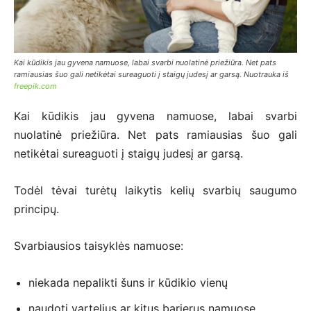
Kai kūdikis jau gyvena namuose, labai svarbi nuolatinė priežiūra. Net pats
ramiausias šuo gali netikėtai sureaguoti į staigų judesį ar garsą. Nuotrauka iš
freepik.com
Kai kūdikis jau gyvena namuose, labai svarbi
nuolatinė priežiūra. Net pats ramiausias šuo gali
netikėtai sureaguoti į staigų judesį ar garsą.
Todėl tėvai turėtų laikytis kelių svarbių saugumo
principų.
Svarbiausios taisyklės namuose:
niekada nepalikti šuns ir kūdikio vienų
naudoti vartelius ar kitus barjerus namuose