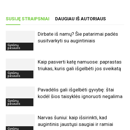
SUSIJĘ STRAIPSNIAI
DAUGIAU IŠ AUTORIAUS
Dirbate iš namų? Šie patarimai padės
susitvarkyti su augintiniais
Gyvūnų
pasaulis
Kaip pasverti katę namuose: paprastas
triukas, kuris gali išgelbėti jos sveikatą
Gyvūnų
pasaulis
Pavadėlis gali išgelbėti gyvybę: štai
kodėl šios taisyklės ignoruoti negalima
Gyvūnų
pasaulis
Narvas šuniui: kaip išsirinkti, kad
augintinis jaustųsi saugiai ir ramiai
Gyvūnų