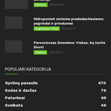
2024-06-03
Kelionės
Hidroponinė sistema pradedantiesiems:
pagrindai ir privalumai
2024-06-27
Augmenija ir Flora
Parvovirusas žmonėms: Viskas, ką turite
žinoti
2024-06-12
Sveikata
POPULIARI KATEGORIJA
Gyvūnų pasaulis
470
Sodas ir daržas
76
Patarimai
69
Sveikata
46