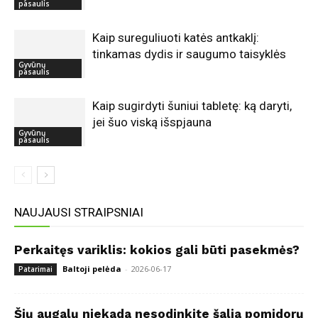
pasaulis
Kaip sureguliuoti katės antkaklį:
tinkamas dydis ir saugumo taisyklės
Gyvūnų
pasaulis
Kaip sugirdyti šuniui tabletę: ką daryti,
jei šuo viską išspjauna
Gyvūnų
pasaulis
NAUJAUSI STRAIPSNIAI
Perkaitęs variklis: kokios gali būti pasekmės?
Baltoji pelėda
-
2026-06-17
Patarimai
Šių augalų niekada nesodinkite šalia pomidorų