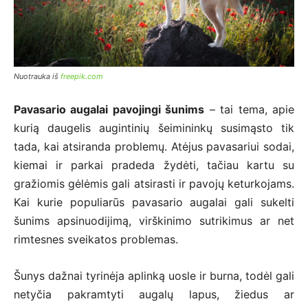
Nuotrauka iš
freepik.com
Pavasario augalai pavojingi šunims
– tai tema, apie
kurią daugelis augintinių šeimininkų susimąsto tik
tada, kai atsiranda problemų. Atėjus pavasariui sodai,
kiemai ir parkai pradeda žydėti, tačiau kartu su
gražiomis gėlėmis gali atsirasti ir pavojų keturkojams.
Kai kurie populiarūs pavasario augalai gali sukelti
šunims apsinuodijimą, virškinimo sutrikimus ar net
rimtesnes sveikatos problemas.
Šunys dažnai tyrinėja aplinką uosle ir burna, todėl gali
netyčia pakramtyti augalų lapus, žiedus ar