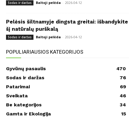
Baltoji pelėda
-
2026-04-12
Sodas ir daržas
Pelėsis šiltnamyje dingsta greitai: išbandykite
šį natūralų purškalą
Baltoji pelėda
-
2026-04-12
Sodas ir daržas
POPULIARIAUSIOS KATEGORIJOS
Gyvūnų pasaulis
470
Sodas ir daržas
76
Patarimai
69
Sveikata
46
Be kategorijos
34
Gamta ir Ekologija
15