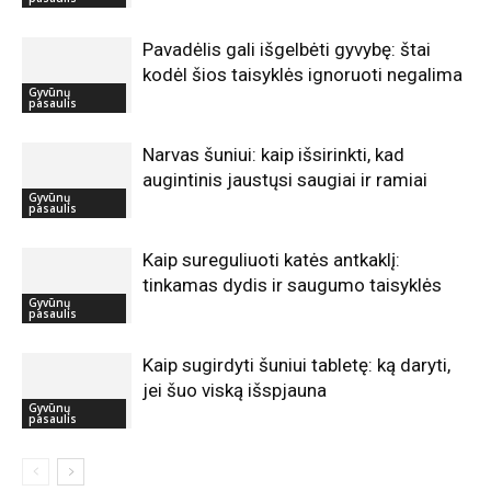
Pavadėlis gali išgelbėti gyvybę: štai
kodėl šios taisyklės ignoruoti negalima
Gyvūnų
pasaulis
Narvas šuniui: kaip išsirinkti, kad
augintinis jaustųsi saugiai ir ramiai
Gyvūnų
pasaulis
Kaip sureguliuoti katės antkaklį:
tinkamas dydis ir saugumo taisyklės
Gyvūnų
pasaulis
Kaip sugirdyti šuniui tabletę: ką daryti,
jei šuo viską išspjauna
Gyvūnų
pasaulis