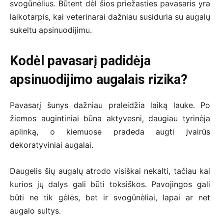
svogūnėlius. Būtent dėl šios priežasties pavasaris yra
laikotarpis, kai veterinarai dažniau susiduria su augalų
sukeltu apsinuodijimu.
Kodėl pavasarį padidėja
apsinuodijimo augalais rizika?
Pavasarį šunys dažniau praleidžia laiką lauke. Po
žiemos augintiniai būna aktyvesni, daugiau tyrinėja
aplinką, o kiemuose pradeda augti įvairūs
dekoratyviniai augalai.
Daugelis šių augalų atrodo visiškai nekalti, tačiau kai
kurios jų dalys gali būti toksiškos. Pavojingos gali
būti ne tik gėlės, bet ir svogūnėliai, lapai ar net
augalo sultys.