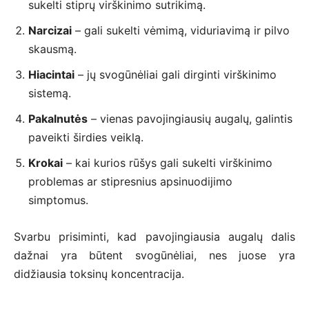
sukelti stiprų virškinimo sutrikimą.
Narcizai
– gali sukelti vėmimą, viduriavimą ir pilvo
skausmą.
Hiacintai
– jų svogūnėliai gali dirginti virškinimo
sistemą.
Pakalnutės
– vienas pavojingiausių augalų, galintis
paveikti širdies veiklą.
Krokai
– kai kurios rūšys gali sukelti virškinimo
problemas ar stipresnius apsinuodijimo
simptomus.
Svarbu prisiminti, kad pavojingiausia augalų dalis
dažnai yra būtent svogūnėliai, nes juose yra
didžiausia toksinų koncentracija.