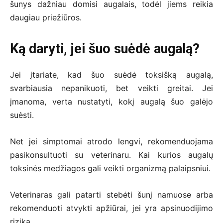
šunys dažniau domisi augalais, todėl jiems reikia
daugiau priežiūros.
Ką daryti, jei šuo suėdė augalą?
Jei įtariate, kad šuo suėdė toksišką augalą,
svarbiausia nepanikuoti, bet veikti greitai. Jei
įmanoma, verta nustatyti, kokį augalą šuo galėjo
suėsti.
Net jei simptomai atrodo lengvi, rekomenduojama
pasikonsultuoti su veterinaru. Kai kurios augalų
toksinės medžiagos gali veikti organizmą palaipsniui.
Veterinaras gali patarti stebėti šunį namuose arba
rekomenduoti atvykti apžiūrai, jei yra apsinuodijimo
rizika.