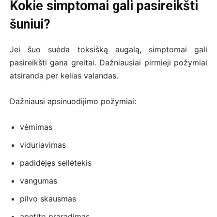
Kokie simptomai gali pasireikšti
šuniui?
Jei šuo suėda toksišką augalą, simptomai gali
pasireikšti gana greitai. Dažniausiai pirmieji požymiai
atsiranda per kelias valandas.
Dažniausi apsinuodijimo požymiai:
vėmimas
viduriavimas
padidėjęs seilėtekis
vangumas
pilvo skausmas
apetito praradimas