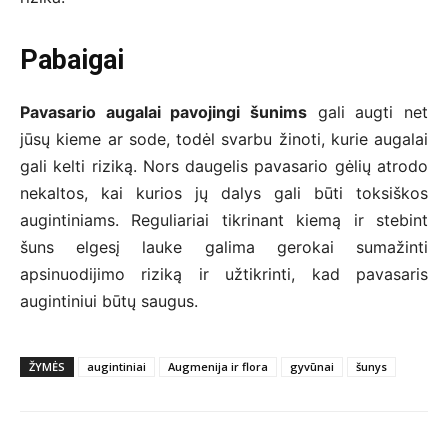
Pabaigai
Pavasario augalai pavojingi šunims
gali augti net
jūsų kieme ar sode, todėl svarbu žinoti, kurie augalai
gali kelti riziką. Nors daugelis pavasario gėlių atrodo
nekaltos, kai kurios jų dalys gali būti toksiškos
augintiniams. Reguliariai tikrinant kiemą ir stebint
šuns elgesį lauke galima gerokai sumažinti
apsinuodijimo riziką ir užtikrinti, kad pavasaris
augintiniui būtų saugus.
ŽYMĖS
augintiniai
Augmenija ir flora
gyvūnai
šunys