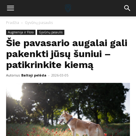
Pradžia
Gyvūnų pasaulis
Augmenija ir Flora
Gyvūnų pasaulis
Šie pavasario augalai gali
pakenkti jūsų šuniui –
patikrinkite kiemą
Autorius
Baltoji pelėda
-
2026-03-05