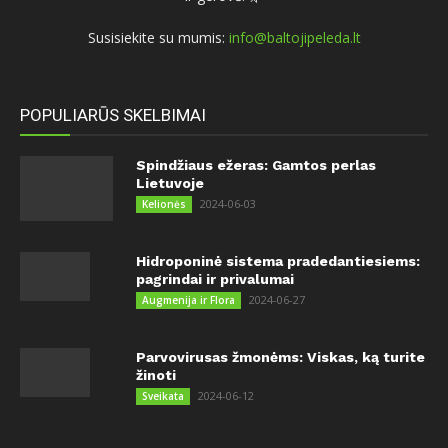
Susisiekite su mumis:
info@baltojipeleda.lt
POPULIARŪS SKELBIMAI
Spindžiaus ežeras: Gamtos perlas
Lietuvoje
2024-06-03
Kelionės
Hidroponinė sistema pradedantiesiems:
pagrindai ir privalumai
2024-06-27
Augmenija ir Flora
Parvovirusas žmonėms: Viskas, ką turite
žinoti
2024-06-12
Sveikata