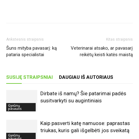
Ankstesnis straipsnis
Kitas straipsnis
Šuns mityba pavasarį: ką
Veterinarai atsako, ar pavasarį
pataria specialistai
reikėtų keisti katės maistą
SUSIJĘ STRAIPSNIAI
DAUGIAU IŠ AUTORIAUS
Dirbate iš namų? Šie patarimai padės
susitvarkyti su augintiniais
Gyvūnų
pasaulis
Kaip pasverti katę namuose: paprastas
triukas, kuris gali išgelbėti jos sveikatą
Gyvūnų
pasaulis