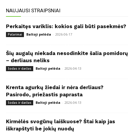
NAUJAUSI STRAIPSNIAI
Perkaitęs variklis: kokios gali būti pasekmės?
Baltoji pelėda
-
2026-06-17
Patarimai
Šių augalų niekada nesodinkite šalia pomidorų
– derliaus neliks
Baltoji pelėda
-
2026-04-13
Sodas ir daržas
Krenta agurkų žiedai ir nėra derliaus?
Pasirodo, priežastis paprasta
Baltoji pelėda
-
2026-04-13
Sodas ir daržas
Kirmėlės svogūnų laiškuose? Štai kaip jas
iškrapštyti be jokių nuodų