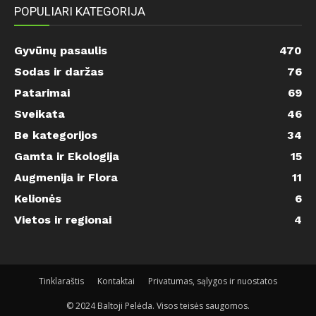
POPULIARI KATEGORIJA
Gyvūnų pasaulis
470
Sodas ir daržas
76
Patarimai
69
Sveikata
46
Be kategorijos
34
Gamta ir Ekologija
15
Augmenija ir Flora
11
Kelionės
6
Vietos ir regionai
4
Tinklaraštis
Kontaktai
Privatumas, sąlygos ir nuostatos
© 2024 Baltoji Pelėda. Visos teisės saugomos.