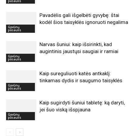
pasaulis
Pavadėlis gali išgelbėti gyvybę: štai
kodėl šios taisyklės ignoruoti negalima
Gyvūnų
pasaulis
Narvas šuniui: kaip išsirinkti, kad
augintinis jaustųsi saugiai ir ramiai
Gyvūnų
pasaulis
Kaip sureguliuoti katės antkaklį:
tinkamas dydis ir saugumo taisyklės
Gyvūnų
pasaulis
Kaip sugirdyti šuniui tabletę: ką daryti,
jei šuo viską išspjauna
Gyvūnų
pasaulis