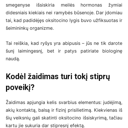
smegenyse išsiskiria meilės hormonas žymiai
didesniais kiekiais nei ramybės būsenoje. Dar įdomiau
tai, kad padidėjęs oksitocino lygis buvo užfiksuotas ir
šeimininkų organizme.
Tai reiškia, kad ryšys yra abipusis – jūs ne tik darote
šunį laimingesnį, bet ir patys patiriate biologinę
naudą.
Kodėl žaidimas turi tokį stiprų
poveikį?
Žaidimas apjungia kelis svarbius elementus: judėjimą,
akių kontaktą, balsą ir fizinį prisilietimą. Kiekvienas iš
šių veiksnių gali skatinti oksitocino išsiskyrimą, tačiau
kartu jie sukuria dar stipresnį efektą.