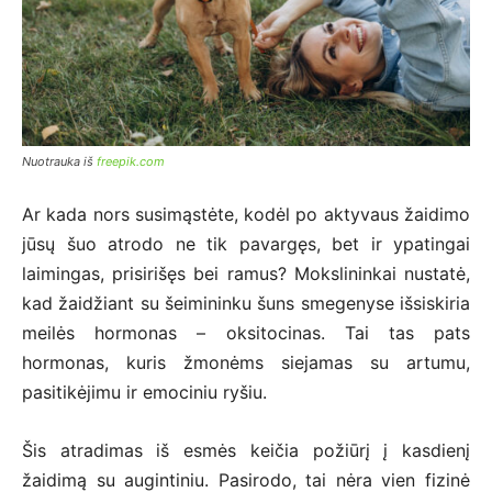
Nuotrauka iš
freepik.com
Ar kada nors susimąstėte, kodėl po aktyvaus žaidimo
jūsų šuo atrodo ne tik pavargęs, bet ir ypatingai
laimingas, prisirišęs bei ramus? Mokslininkai nustatė,
kad žaidžiant su šeimininku šuns smegenyse išsiskiria
meilės hormonas – oksitocinas. Tai tas pats
hormonas, kuris žmonėms siejamas su artumu,
pasitikėjimu ir emociniu ryšiu.
Šis atradimas iš esmės keičia požiūrį į kasdienį
žaidimą su augintiniu. Pasirodo, tai nėra vien fizinė