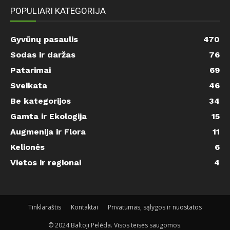
POPULIARI KATEGORIJA
Gyvūnų pasaulis
470
Sodas ir daržas
76
Patarimai
69
Sveikata
46
Be kategorijos
34
Gamta ir Ekologija
15
Augmenija ir Flora
11
Kelionės
6
Vietos ir regionai
4
Tinklaraštis
Kontaktai
Privatumas, sąlygos ir nuostatos
© 2024 Baltoji Pelėda. Visos teisės saugomos.