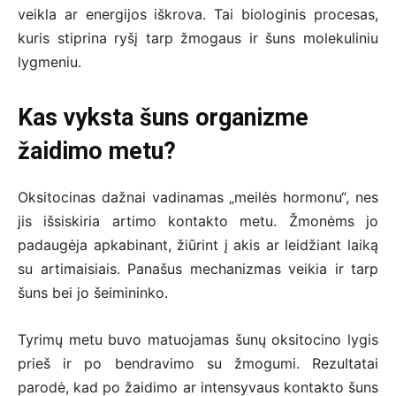
veikla ar energijos iškrova. Tai biologinis procesas,
kuris stiprina ryšį tarp žmogaus ir šuns molekuliniu
lygmeniu.
Kas vyksta šuns organizme
žaidimo metu?
Oksitocinas dažnai vadinamas „meilės hormonu“, nes
jis išsiskiria artimo kontakto metu. Žmonėms jo
padaugėja apkabinant, žiūrint į akis ar leidžiant laiką
su artimaisiais. Panašus mechanizmas veikia ir tarp
šuns bei jo šeimininko.
Tyrimų metu buvo matuojamas šunų oksitocino lygis
prieš ir po bendravimo su žmogumi. Rezultatai
parodė, kad po žaidimo ar intensyvaus kontakto šuns