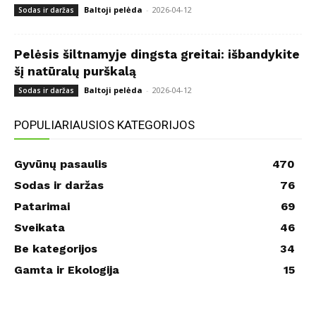
Baltoji pelėda
-
2026-04-12
Sodas ir daržas
Pelėsis šiltnamyje dingsta greitai: išbandykite
šį natūralų purškalą
Baltoji pelėda
-
2026-04-12
Sodas ir daržas
POPULIARIAUSIOS KATEGORIJOS
Gyvūnų pasaulis
470
Sodas ir daržas
76
Patarimai
69
Sveikata
46
Be kategorijos
34
Gamta ir Ekologija
15