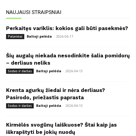
NAUJAUSI STRAIPSNIAI
Perkaitęs variklis: kokios gali būti pasekmės?
Baltoji pelėda
-
2026-06-17
Patarimai
Šių augalų niekada nesodinkite šalia pomidorų
– derliaus neliks
Baltoji pelėda
-
2026-04-13
Sodas ir daržas
Krenta agurkų žiedai ir nėra derliaus?
Pasirodo, priežastis paprasta
Baltoji pelėda
-
2026-04-13
Sodas ir daržas
Kirmėlės svogūnų laiškuose? Štai kaip jas
iškrapštyti be jokių nuodų