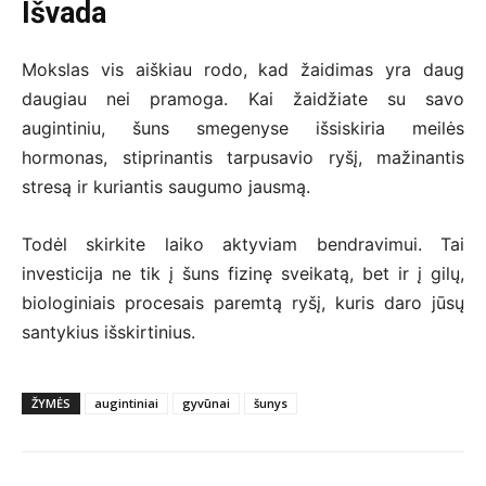
Išvada
Mokslas vis aiškiau rodo, kad žaidimas yra daug
daugiau nei pramoga. Kai žaidžiate su savo
augintiniu, šuns smegenyse išsiskiria meilės
hormonas, stiprinantis tarpusavio ryšį, mažinantis
stresą ir kuriantis saugumo jausmą.
Todėl skirkite laiko aktyviam bendravimui. Tai
investicija ne tik į šuns fizinę sveikatą, bet ir į gilų,
biologiniais procesais paremtą ryšį, kuris daro jūsų
santykius išskirtinius.
ŽYMĖS
augintiniai
gyvūnai
šunys