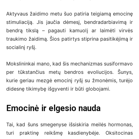
Aktyvaus žaidimo metu šuo patiria teigiamą emocinę
stimuliaciją. Jis jaučia dėmesį, bendradarbiavimą ir
bendrą tikslą – pagauti kamuolį ar laimėti virvės
traukimo žaidimą. Šios patirtys stiprina pasitikėjimą ir
socialinį ryšį.
Mokslininkai mano, kad šis mechanizmas susiformavo
per tūkstančius metų bendros evoliucijos. Šunys,
kurie geriau mezgė emocinį ryšį su žmonėmis, turėjo
didesnę tikimybę išgyventi ir būti globojami.
Emocinė ir elgesio nauda
Tai, kad šuns smegenyse išsiskiria meilės hormonas,
turi praktinę reikšmę kasdienybėje. Oksitocinas