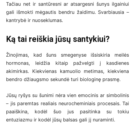
Tačiau net ir santūresni ar atsargesni šunys ilgainiui
gali išmokti mėgautis bendru žaidimu. Svarbiausia –
kantrybė ir nuoseklumas.
Ką tai reiškia jūsų santykiui?
Žinojimas, kad šuns smegenyse išsiskiria meilės
hormonas, leidžia kitaip pažvelgti į kasdienes
akimirkas. Kiekvienas kamuolio metimas, kiekviena
bendro džiaugsmo sekundė turi biologinę prasmę.
Jūsų ryšys su šunimi nėra vien emocinis ar simbolinis
– jis paremtas realiais neurocheminiais procesais. Tai
paaiškina, kodėl šuo jus pasitinka su tokiu
entuziazmu ir kodėl jūsų balsas gali jį nuraminti.