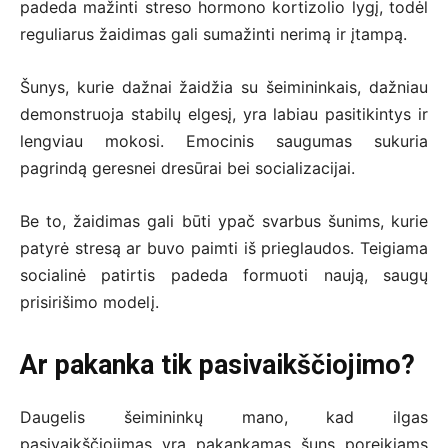
padeda mažinti streso hormono kortizolio lygį, todėl
reguliarus žaidimas gali sumažinti nerimą ir įtampą.
Šunys, kurie dažnai žaidžia su šeimininkais, dažniau
demonstruoja stabilų elgesį, yra labiau pasitikintys ir
lengviau mokosi. Emocinis saugumas sukuria
pagrindą geresnei dresūrai bei socializacijai.
Be to, žaidimas gali būti ypač svarbus šunims, kurie
patyrė stresą ar buvo paimti iš prieglaudos. Teigiama
socialinė patirtis padeda formuoti naują, saugų
prisirišimo modelį.
Ar pakanka tik pasivaikščiojimo?
Daugelis šeimininkų mano, kad ilgas
pasivaikščiojimas yra pakankamas šuns poreikiams