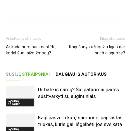
Ankstesnis straipsnis
Kitas straipsnis
Ar kada nors susimąstėte,
Kaip šunys užuodžia ligas dar
kodėl šuo laižo žmogų?
prieš diagnozę?
SUSIJĘ STRAIPSNIAI
DAUGIAU IŠ AUTORIAUS
Dirbate iš namų? Šie patarimai padės
susitvarkyti su augintiniais
Gyvūnų
pasaulis
Kaip pasverti katę namuose: paprastas
triukas, kuris gali išgelbėti jos sveikatą
Gyvūnų