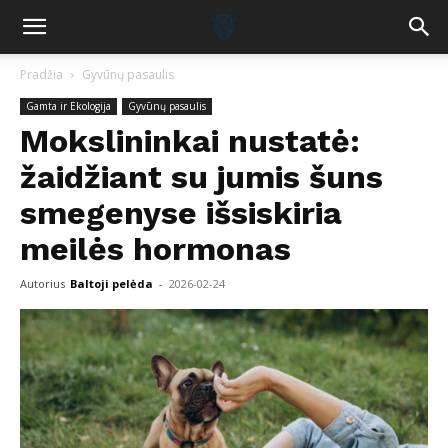
Pradžia
Gyvūnų pasaulis
Gamta ir Ekologija
Gyvūnų pasaulis
Mokslininkai nustatė:
žaidžiant su jumis šuns
smegenyse išsiskiria
meilės hormonas
Autorius
Baltoji pelėda
-
2026-02-24