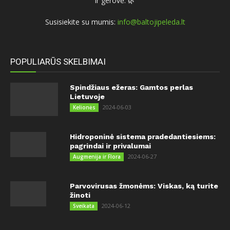
ir gerovė. 🌿
Susisiekite su mumis:
info@baltojipeleda.lt
POPULIARŪS SKELBIMAI
Spindžiaus ežeras: Gamtos perlas
Lietuvoje
2024-06-03
Kelionės
Hidroponinė sistema pradedantiesiems:
pagrindai ir privalumai
2024-06-27
Augmenija ir Flora
Parvovirusas žmonėms: Viskas, ką turite
žinoti
2024-06-12
Sveikata