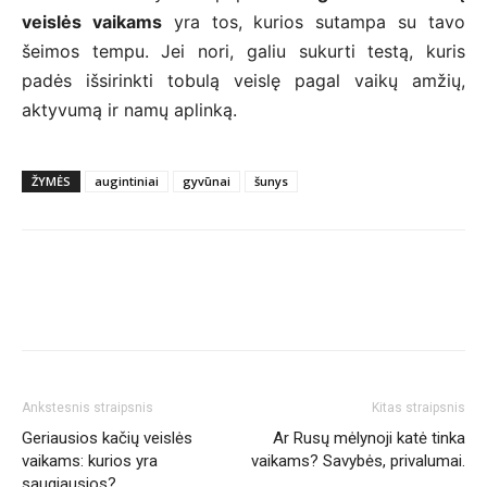
veislės vaikams
yra tos, kurios sutampa su tavo
šeimos tempu. Jei nori, galiu sukurti testą, kuris
padės išsirinkti tobulą veislę pagal vaikų amžių,
aktyvumą ir namų aplinką.
ŽYMĖS
augintiniai
gyvūnai
šunys
Ankstesnis straipsnis
Kitas straipsnis
Geriausios kačių veislės
Ar Rusų mėlynoji katė tinka
vaikams: kurios yra
vaikams? Savybės, privalumai.
saugiausios?