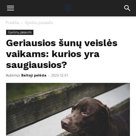
Pradžia
Gyvūnų pasaulis
Gyvūnų pasaulis
Geriausios šunų veislės
vaikams: kurios yra
saugiausios?
Autorius
Baltoji pelėda
-
2025-12-01