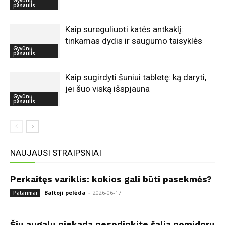
Gyvūnų
pasaulis
Kaip sureguliuoti katės antkaklį:
tinkamas dydis ir saugumo taisyklės
Gyvūnų
pasaulis
Kaip sugirdyti šuniui tabletę: ką daryti,
jei šuo viską išspjauna
Gyvūnų
pasaulis
NAUJAUSI STRAIPSNIAI
Perkaitęs variklis: kokios gali būti pasekmės?
Baltoji pelėda
-
2026-06-17
Patarimai
Šių augalų niekada nesodinkite šalia pomidorų