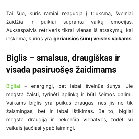
Tai šuo, kuris ramiai reaguoja į triukšmą, švelniai
žaidžia ir puikiai supranta vaikų emocijas.
Auksaspalvis retriveris tikrai vienas iš atsakymų, kai
ieškoma, kurios yra
geriausios šunų veislės vaikams
.
Biglis – smalsus, draugiškas ir
visada pasiruošęs žaidimams
Bigliai
– energingi, bet labai švelnūs šunys. Jie
mėgsta žaisti, tyrinėti aplinką ir būti šeimos dalimi.
Vaikams biglis yra puikus draugas, nes jis ne tik
žaismingas, bet ir labai ištikimas. Be to, bigliai
mėgsta draugiją ir nekenčia vienatvės, todėl su
vaikais jaučiasi ypač laimingi.