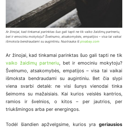
Ar žinojai, kad tinkamai parinktas šuo gali tapti ne tik vaiko žaidimų partneriu,
bet ir emociniu mokytoju? Švelnumo, atsakomybės, empatijos – visa tai vaikai
išmoksta bendraudami su augintiniu. Nuotrauka iš
pixabay.com
Ar žinojai, kad tinkamai parinktas šuo gali tapti ne tik
vaiko žaidimų partneriu
, bet ir emociniu mokytoju?
Švelnumo, atsakomybės, empatijos – visa tai vaikai
išmoksta bendraudami su augintiniu. Bet čia slypi
viena svarbi detalė: ne visi šunys vienodai tinka
šeimoms su mažaisiais. Kai kurios veislės kantrios,
ramios ir švelnios, o kitos – per jautrios, per
triukšmingos arba per energingos.
Todėl šiandien apžvelgsime, kurios yra
geriausios