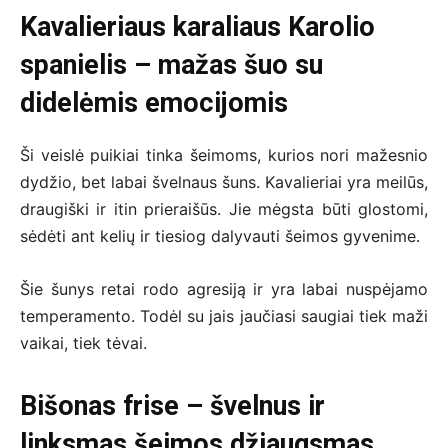
Kavalieriaus karaliaus Karolio
spanielis – mažas šuo su
didelėmis emocijomis
Ši veislė puikiai tinka šeimoms, kurios nori mažesnio
dydžio, bet labai švelnaus šuns. Kavalieriai yra meilūs,
draugiški ir itin prieraišūs. Jie mėgsta būti glostomi,
sėdėti ant kelių ir tiesiog dalyvauti šeimos gyvenime.
Šie šunys retai rodo agresiją ir yra labai nuspėjamo
temperamento. Todėl su jais jaučiasi saugiai tiek maži
vaikai, tiek tėvai.
Bišonas frise – švelnus ir
linksmas šeimos džiaugsmas