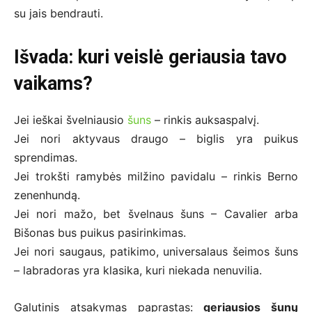
su jais bendrauti.
Išvada: kuri veislė geriausia tavo
vaikams?
Jei ieškai švelniausio
šuns
– rinkis auksaspalvį.
Jei nori aktyvaus draugo – biglis yra puikus
sprendimas.
Jei trokšti ramybės milžino pavidalu – rinkis Berno
zenenhundą.
Jei nori mažo, bet švelnaus šuns – Cavalier arba
Bišonas bus puikus pasirinkimas.
Jei nori saugaus, patikimo, universalaus šeimos šuns
– labradoras yra klasika, kuri niekada nenuvilia.
Galutinis atsakymas paprastas:
geriausios šunų