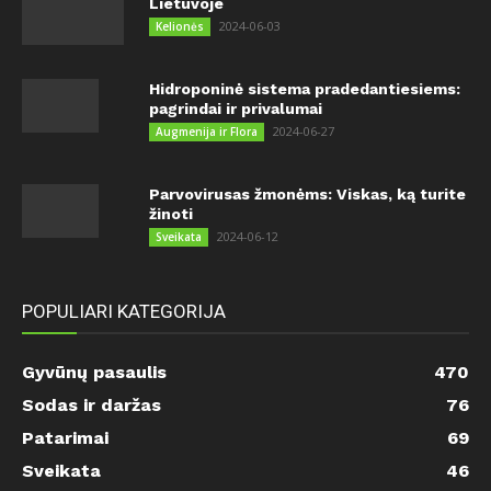
Lietuvoje
2024-06-03
Kelionės
Hidroponinė sistema pradedantiesiems:
pagrindai ir privalumai
2024-06-27
Augmenija ir Flora
Parvovirusas žmonėms: Viskas, ką turite
žinoti
2024-06-12
Sveikata
POPULIARI KATEGORIJA
Gyvūnų pasaulis
470
Sodas ir daržas
76
Patarimai
69
Sveikata
46