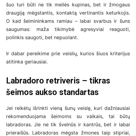
šuo turi būti ne tik meilės kupinas, bet ir žmogaus
draugiją mėgstantis, kontaktą vertinantis keturkojis.
O kad šeimininkams ramiau – labai svarbus ir šuns
saugumas: maža tikimybė agresyviai reaguoti,
polinkis saugoti, bet nepuolant.
Ir dabar pereikime prie veislių, kurios šiuos kriterijus
atitinka geriausiai.
Labradoro retriveris – tikras
šeimos aukso standartas
Jei reikėtų išrinkti vieną šunų veislę, kuri dažniausiai
rekomenduojama šeimoms su vaikais, tai būtų
labradoras. Jie ne tik švelnūs ir kantrūs, bet ir labai
prieraišūs. Labradoras mėgsta žmones taip stipriai,