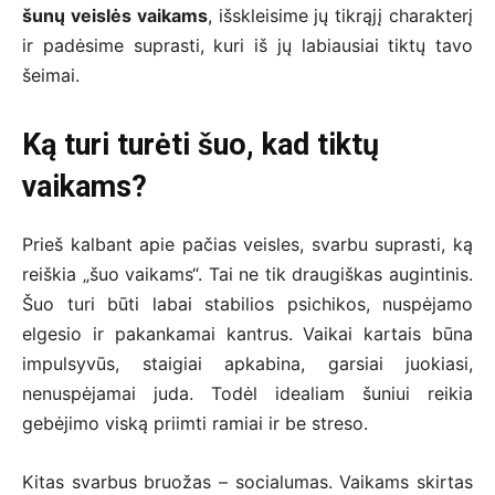
šunų veislės vaikams
, išskleisime jų tikrąjį charakterį
ir padėsime suprasti, kuri iš jų labiausiai tiktų tavo
šeimai.
Ką turi turėti šuo, kad tiktų
vaikams?
Prieš kalbant apie pačias veisles, svarbu suprasti, ką
reiškia „šuo vaikams“. Tai ne tik draugiškas augintinis.
Šuo turi būti labai stabilios psichikos, nuspėjamo
elgesio ir pakankamai kantrus. Vaikai kartais būna
impulsyvūs, staigiai apkabina, garsiai juokiasi,
nenuspėjamai juda. Todėl idealiam šuniui reikia
gebėjimo viską priimti ramiai ir be streso.
Kitas svarbus bruožas – socialumas. Vaikams skirtas