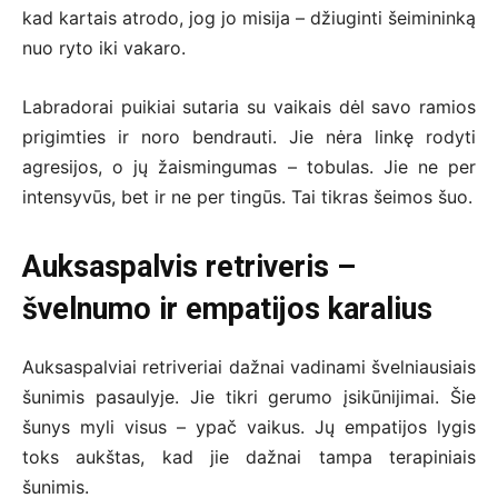
kad kartais atrodo, jog jo misija – džiuginti šeimininką
nuo ryto iki vakaro.
Labradorai puikiai sutaria su vaikais dėl savo ramios
prigimties ir noro bendrauti. Jie nėra linkę rodyti
agresijos, o jų žaismingumas – tobulas. Jie ne per
intensyvūs, bet ir ne per tingūs. Tai tikras šeimos šuo.
Auksaspalvis retriveris –
švelnumo ir empatijos karalius
Auksaspalviai retriveriai dažnai vadinami švelniausiais
šunimis pasaulyje. Jie tikri gerumo įsikūnijimai. Šie
šunys myli visus – ypač vaikus. Jų empatijos lygis
toks aukštas, kad jie dažnai tampa terapiniais
šunimis.