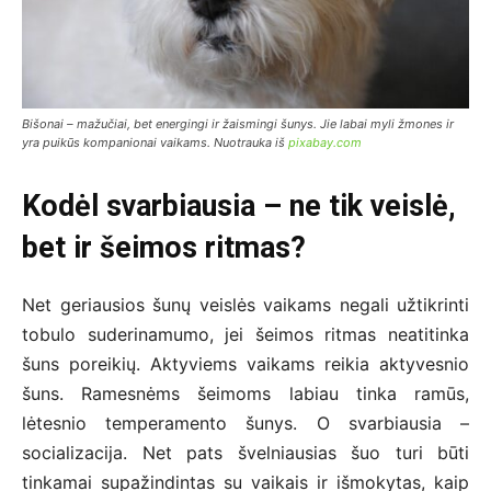
Bišonai – mažučiai, bet energingi ir žaismingi šunys. Jie labai myli žmones ir
yra puikūs kompanionai vaikams. Nuotrauka iš
pixabay.com
Kodėl svarbiausia – ne tik veislė,
bet ir šeimos ritmas?
Net geriausios šunų veislės vaikams negali užtikrinti
tobulo suderinamumo, jei šeimos ritmas neatitinka
šuns poreikių. Aktyviems vaikams reikia aktyvesnio
šuns. Ramesnėms šeimoms labiau tinka ramūs,
lėtesnio temperamento šunys. O svarbiausia –
socializacija. Net pats švelniausias šuo turi būti
tinkamai supažindintas su vaikais ir išmokytas, kaip