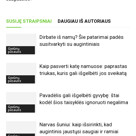
SUSIJĘ STRAIPSNIAI
DAUGIAU IŠ AUTORIAUS
Dirbate iš namų? Šie patarimai padės
susitvarkyti su augintiniais
Gyvūnų
pasaulis
Kaip pasverti katę namuose: paprastas
triukas, kuris gali išgelbėti jos sveikatą
Gyvūnų
pasaulis
Pavadėlis gali išgelbėti gyvybę: štai
kodėl šios taisyklės ignoruoti negalima
Gyvūnų
pasaulis
Narvas šuniui: kaip išsirinkti, kad
augintinis jaustųsi saugiai ir ramiai