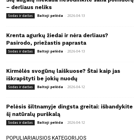
– derliaus neliks
Baltoji pelėda
-
2026-04-13
Sodas ir daržas
Krenta agurkų žiedai ir nėra derliaus?
Pasirodo, priežastis paprasta
Baltoji pelėda
-
2026-04-13
Sodas ir daržas
Kirmėlės svogūnų laiškuose? Štai kaip jas
iškrapštyti be jokių nuodų
Baltoji pelėda
-
2026-04-12
Sodas ir daržas
Pelėsis šiltnamyje dingsta greitai: išbandykite
šį natūralų purškalą
Baltoji pelėda
-
2026-04-12
Sodas ir daržas
POPULIARIAUSIOS KATEGORIJOS