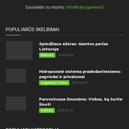
Susisiekite su mumis:
info@baltojipeleda.lt
POPULIARŪS SKELBIMAI
Spindžiaus ežeras: Gamtos perlas
Lietuvoje
2024-06-03
Kelionės
Hidroponinė sistema pradedantiesiems:
pagrindai ir privalumai
2024-06-27
Augmenija ir Flora
Parvovirusas žmonėms: Viskas, ką turite
žinoti
2024-06-12
Sveikata