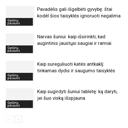
Pavadėlis gali išgelbėti gyvybę: štai
kodėl šios taisyklės ignoruoti negalima
Gyvūnų
pasaulis
Narvas šuniui: kaip išsirinkti, kad
augintinis jaustųsi saugiai ir ramiai
Gyvūnų
pasaulis
Kaip sureguliuoti katės antkaklį:
tinkamas dydis ir saugumo taisyklės
Gyvūnų
pasaulis
Kaip sugirdyti šuniui tabletę: ką daryti,
jei šuo viską išspjauna
Gyvūnų
pasaulis