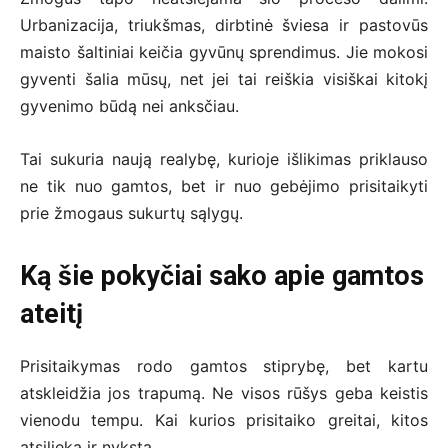
Urbanizacija, triukšmas, dirbtinė šviesa ir pastovūs
maisto šaltiniai keičia gyvūnų sprendimus. Jie mokosi
gyventi šalia mūsų, net jei tai reiškia visiškai kitokį
gyvenimo būdą nei anksčiau.
Tai sukuria naują realybę, kurioje išlikimas priklauso
ne tik nuo gamtos, bet ir nuo gebėjimo prisitaikyti
prie žmogaus sukurtų sąlygų.
Ką šie pokyčiai sako apie gamtos
ateitį
Prisitaikymas rodo gamtos stiprybę, bet kartu
atskleidžia jos trapumą. Ne visos rūšys geba keistis
vienodu tempu. Kai kurios prisitaiko greitai, kitos
atsilieka ir nyksta.