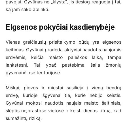
pavojui. Gyvūnas ne „klysta“, jis tiesiog reaguoja į tai,
ką jam sako aplinka.
Elgsenos pokyčiai kasdienybėje
Vienas greičiausių prisitaikymo būdų yra elgsenos
keitimas. Gyvūnai pradeda aktyviai naudotis naujomis
erdvėmis, keičia maisto paieškos laiką, tampa
lankstesni. Tai ypač pastebima šalia žmonių
gyvenančiose teritorijose.
Miškai, pievos ir miestai susilieja į vieną bendrą
erdvę, kurioje išgyvena tie, kurie nebijo keistis.
Gyvūnai mokosi naudotis naujais maisto šaltiniais,
slėptis neįprastose vietose ir keisti dienos ritmą, kad
sumažintų riziką.