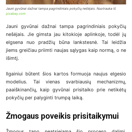
Jauni gyvūnai dažnai tampa pagrindiniais pokyčių nešėjais. Nuotrauka iš
pixabay.com
Jauni gyvūnai dažnai tampa pagrindiniais pokyčių
nešėjais. Jie gimsta jau kitokioje aplinkoje, todėl jų
elgsena nuo pradžių būna lankstesnė. Tai leidžia
jiems greičiau priimti naujas sąlygas kaip normą, o ne
išimtį.
Ilgainiui būtent šios kartos formuoja naujus elgesio
modelius. Tai vienas svarbiausių mechanizmų,
paaiškinančių, kaip gyvūnai prisitaiko prie netikėtų
pokyčių per palyginti trumpą laiką.
Žmogaus poveikis prisitaikymui
Žmogus tapo neatsiejama šio proceso dalimi.