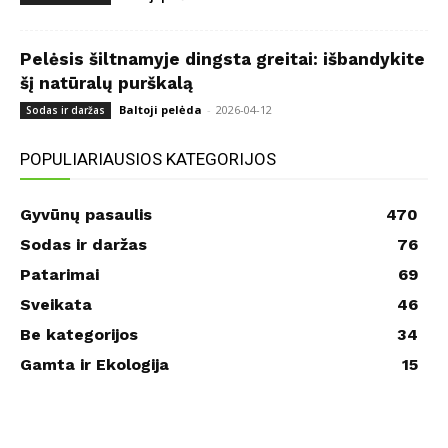
Pelėsis šiltnamyje dingsta greitai: išbandykite
šį natūralų purškalą
Baltoji pelėda
-
2026-04-12
Sodas ir daržas
POPULIARIAUSIOS KATEGORIJOS
Gyvūnų pasaulis
470
Sodas ir daržas
76
Patarimai
69
Sveikata
46
Be kategorijos
34
Gamta ir Ekologija
15