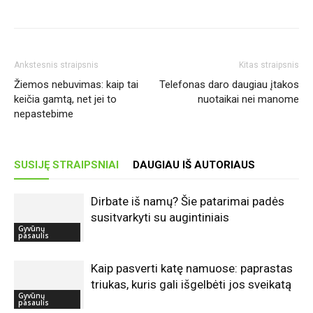
Ankstesnis straipsnis
Kitas straipsnis
Žiemos nebuvimas: kaip tai
Telefonas daro daugiau įtakos
keičia gamtą, net jei to
nuotaikai nei manome
nepastebime
SUSIJĘ STRAIPSNIAI
DAUGIAU IŠ AUTORIAUS
Dirbate iš namų? Šie patarimai padės
susitvarkyti su augintiniais
Gyvūnų
pasaulis
Kaip pasverti katę namuose: paprastas
triukas, kuris gali išgelbėti jos sveikatą
Gyvūnų
pasaulis