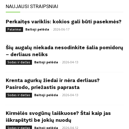
NAUJAUSI STRAIPSNIAI
Perkaitęs variklis: kokios gali būti pasekmės?
Baltoji pelėda
-
2026-06-17
Patarimai
Šių augalų niekada nesodinkite šalia pomidorų
– derliaus neliks
Baltoji pelėda
-
2026-04-13
Sodas ir daržas
Krenta agurkų žiedai ir nėra derliaus?
Pasirodo, priežastis paprasta
Baltoji pelėda
-
2026-04-13
Sodas ir daržas
Kirmėlės svogūnų laiškuose? Štai kaip jas
iškrapštyti be jokių nuodų
Baltoji pelėda
-
2026-04-12
Sodas ir daržas