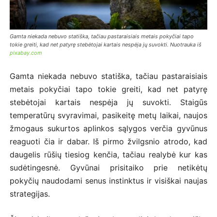
Gamta niekada nebuvo statiška, tačiau pastaraisiais metais pokyčiai tapo
tokie greiti, kad net patyrę stebėtojai kartais nespėja jų suvokti. Nuotrauka iš
pixabay.com
Gamta niekada nebuvo statiška, tačiau pastaraisiais
metais pokyčiai tapo tokie greiti, kad net patyrę
stebėtojai kartais nespėja jų suvokti. Staigūs
temperatūrų svyravimai, pasikeitę metų laikai, naujos
žmogaus sukurtos aplinkos sąlygos verčia gyvūnus
reaguoti čia ir dabar. Iš pirmo žvilgsnio atrodo, kad
daugelis rūšių tiesiog kenčia, tačiau realybė kur kas
sudėtingesnė. Gyvūnai prisitaiko prie netikėtų
pokyčių naudodami senus instinktus ir visiškai naujas
strategijas.