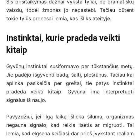
Šis prisitaikymas dažnai vyksta tyliai, be dramatiškų
vaizdų, todėl žmonės jo nepastebi. Tačiau būtent
tokie tylūs procesai lemia, kas išliks ateityje.
Instinktai, kurie pradeda veikti
kitaip
Gyvūnų instinktai susiformavo per tūkstančius metų.
Jie padėjo išgyventi badą, šaltį, plėšrūnus. Tačiau kai
aplinka pasikeičia per greitai, tie patys instinktai
pradeda veikti kitaip. Gyvūnai ima interpretuoti
signalus iš naujo.
Pavyzdžiui, jei ilgą laiką išlieka šiluma, organizmas
negauna signalo, kad reikia ilsėtis ar migruoti. Tai
lemia, kad elgsena keičiasi dar prieš įvykstant realiam