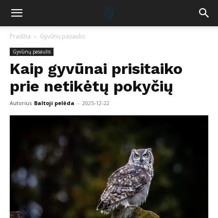
Pradžia
Gyvūnų pasaulis
Gyvūnų pasaulis
Kaip gyvūnai prisitaiko
prie netikėtų pokyčių
Autorius
Baltoji pelėda
-
2025-12-22