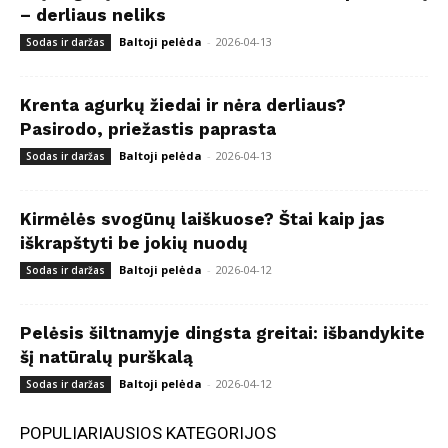
– derliaus neliks
Baltoji pelėda
-
2026-04-13
Sodas ir daržas
Krenta agurkų žiedai ir nėra derliaus?
Pasirodo, priežastis paprasta
Baltoji pelėda
-
2026-04-13
Sodas ir daržas
Kirmėlės svogūnų laiškuose? Štai kaip jas
iškrapštyti be jokių nuodų
Baltoji pelėda
-
2026-04-12
Sodas ir daržas
Pelėsis šiltnamyje dingsta greitai: išbandykite
šį natūralų purškalą
Baltoji pelėda
-
2026-04-12
Sodas ir daržas
POPULIARIAUSIOS KATEGORIJOS