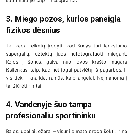
kad finalo jie taip ir nesupranta.
3. Miego pozos, kurios paneigia
fizikos dėsnius
Jei kada reikėtų įrodyti, kad šunys turi lankstumo
supergalių, užtektų juos nufotografuoti miegant.
Kojos į šonus, galva nuo lovos krašto, nugara
išsilenkusi taip, kad net jogai patylėtų iš pagarbos. Ir
vis tiek – knarkia, ramūs, kaip angelai. Neįmanoma į
tai žiūrėti rimtai.
4. Vandenyje šuo tampa
profesionaliu sportininku
Balos, upeliai, ežerai – visur jie mato progą šokti. Ir ne