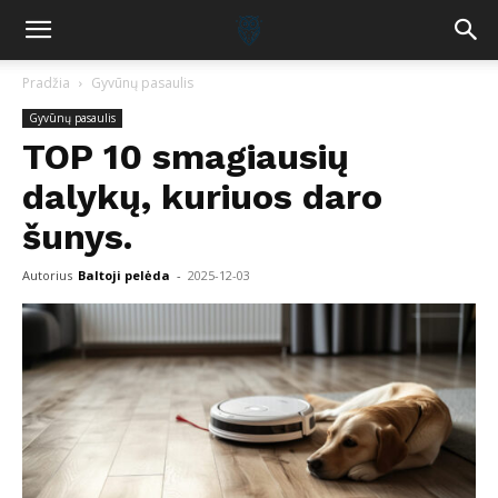
Pradžia
Gyvūnų pasaulis
Gyvūnų pasaulis
TOP 10 smagiausių
dalykų, kuriuos daro
šunys.
Autorius
Baltoji pelėda
-
2025-12-03