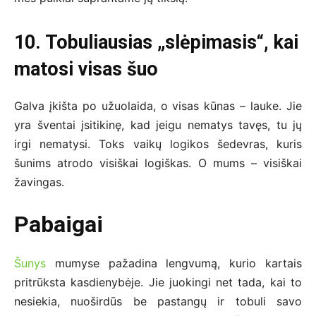
10. Tobuliausias „slėpimasis“, kai
matosi visas šuo
Galva įkišta po užuolaida, o visas kūnas – lauke. Jie
yra šventai įsitikinę, kad jeigu nematys tavęs, tu jų
irgi nematysi. Toks vaikų logikos šedevras, kuris
šunims atrodo visiškai logiškas. O mums – visiškai
žavingas.
Pabaigai
Šunys
mumyse pažadina lengvumą, kurio kartais
pritrūksta kasdienybėje. Jie juokingi net tada, kai to
nesiekia, nuoširdūs be pastangų ir tobuli savo