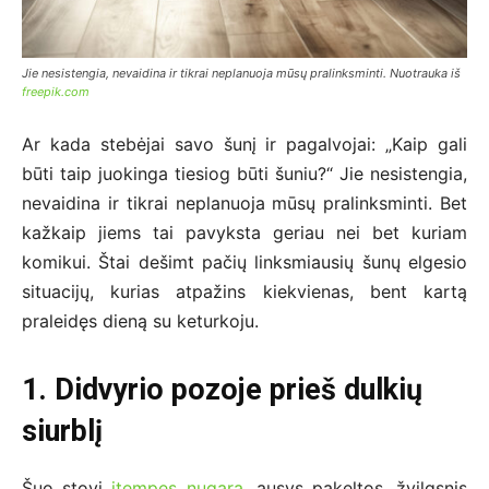
Jie nesistengia, nevaidina ir tikrai neplanuoja mūsų pralinksminti. Nuotrauka iš
freepik.com
Ar kada stebėjai savo šunį ir pagalvojai: „Kaip gali
būti taip juokinga tiesiog būti šuniu?“ Jie nesistengia,
nevaidina ir tikrai neplanuoja mūsų pralinksminti. Bet
kažkaip jiems tai pavyksta geriau nei bet kuriam
komikui. Štai dešimt pačių linksmiausių šunų elgesio
situacijų, kurias atpažins kiekvienas, bent kartą
praleidęs dieną su keturkoju.
1. Didvyrio pozoje prieš dulkių
siurblį
Šuo stovi
įtempęs nugarą
, ausys pakeltos, žvilgsnis