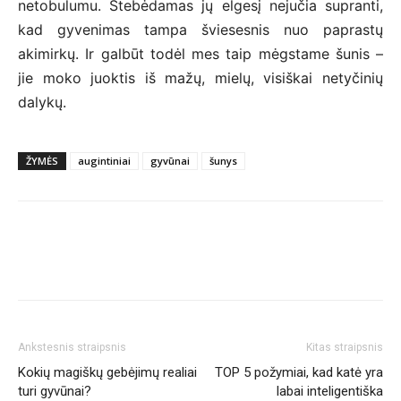
netobulumu. Stebėdamas jų elgesį nejučia supranti,
kad gyvenimas tampa šviesesnis nuo paprastų
akimirkų. Ir galbūt todėl mes taip mėgstame šunis –
jie moko juoktis iš mažų, mielų, visiškai netyčinių
dalykų.
ŽYMĖS
augintiniai
gyvūnai
šunys
Ankstesnis straipsnis
Kitas straipsnis
Kokių magiškų gebėjimų realiai
TOP 5 požymiai, kad katė yra
turi gyvūnai?
labai inteligentiška