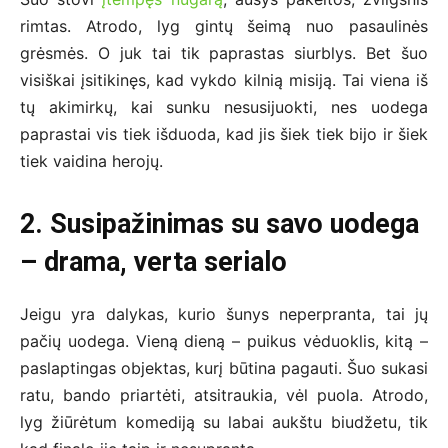
rimtas. Atrodo, lyg gintų šeimą nuo pasaulinės
grėsmės. O juk tai tik paprastas siurblys. Bet šuo
visiškai įsitikinęs, kad vykdo kilnią misiją. Tai viena iš
tų akimirkų, kai sunku nesusijuokti, nes uodega
paprastai vis tiek išduoda, kad jis šiek tiek bijo ir šiek
tiek vaidina herojų.
2. Susipažinimas su savo uodega
– drama, verta serialo
Jeigu yra dalykas, kurio šunys neperpranta, tai jų
pačių uodega. Vieną dieną – puikus vėduoklis, kitą –
paslaptingas objektas, kurį būtina pagauti. Šuo sukasi
ratu, bando priartėti, atsitraukia, vėl puola. Atrodo,
lyg žiūrėtum komediją su labai aukštu biudžetu, tik