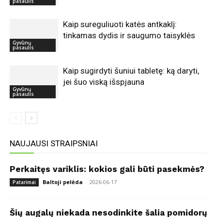
pasaulis
Kaip sureguliuoti katės antkaklį:
tinkamas dydis ir saugumo taisyklės
Gyvūnų
pasaulis
Kaip sugirdyti šuniui tabletę: ką daryti,
jei šuo viską išspjauna
Gyvūnų
pasaulis
NAUJAUSI STRAIPSNIAI
Perkaitęs variklis: kokios gali būti pasekmės?
Baltoji pelėda
-
2026-06-17
Patarimai
Šių augalų niekada nesodinkite šalia pomidorų