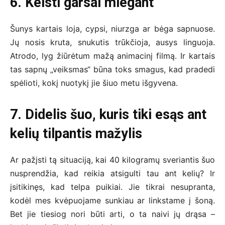
6. Keisti garsai miegant
Šunys kartais loja, cypsi, niurzga ar bėga sapnuose.
Jų nosis kruta, snukutis trūkčioja, ausys linguoja.
Atrodo, lyg žiūrėtum mažą animacinį filmą. Ir kartais
tas sapnų „veiksmas“ būna toks smagus, kad pradedi
spėlioti, kokį nuotykį jie šiuo metu išgyvena.
7. Didelis šuo, kuris tiki esąs ant
kelių tilpantis mažylis
Ar pažįsti tą situaciją, kai 40 kilogramų sveriantis šuo
nusprendžia, kad reikia atsigulti tau ant kelių? Ir
įsitikinęs, kad telpa puikiai. Jie tikrai nesupranta,
kodėl mes kvėpuojame sunkiau ar linkstame į šoną.
Bet jie tiesiog nori būti arti, o ta naivi jų drąsa –