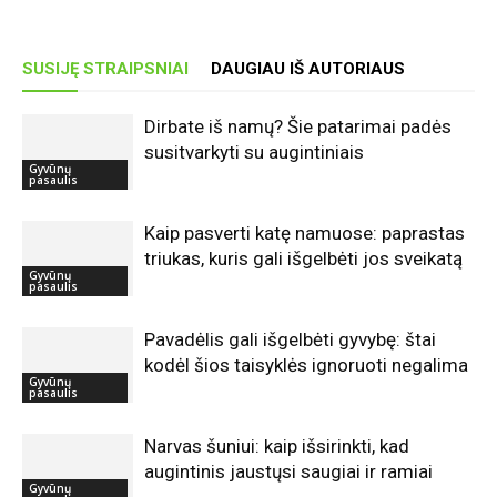
SUSIJĘ STRAIPSNIAI
DAUGIAU IŠ AUTORIAUS
Dirbate iš namų? Šie patarimai padės
susitvarkyti su augintiniais
Gyvūnų
pasaulis
Kaip pasverti katę namuose: paprastas
triukas, kuris gali išgelbėti jos sveikatą
Gyvūnų
pasaulis
Pavadėlis gali išgelbėti gyvybę: štai
kodėl šios taisyklės ignoruoti negalima
Gyvūnų
pasaulis
Narvas šuniui: kaip išsirinkti, kad
augintinis jaustųsi saugiai ir ramiai
Gyvūnų