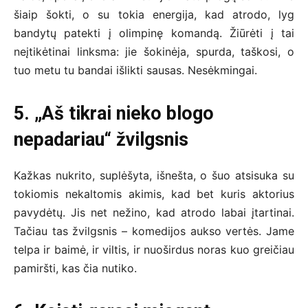
šiaip šokti, o su tokia energija, kad atrodo, lyg
bandytų patekti į olimpinę komandą. Žiūrėti į tai
neįtikėtinai linksma: jie šokinėja, spurda, taškosi, o
tuo metu tu bandai išlikti sausas. Nesėkmingai.
5. „Aš tikrai nieko blogo
nepadariau“ žvilgsnis
Kažkas nukrito, suplėšyta, išnešta, o šuo atsisuka su
tokiomis nekaltomis akimis, kad bet kuris aktorius
pavydėtų. Jis net nežino, kad atrodo labai įtartinai.
Tačiau tas žvilgsnis – komedijos aukso vertės. Jame
telpa ir baimė, ir viltis, ir nuoširdus noras kuo greičiau
pamiršti, kas čia nutiko.