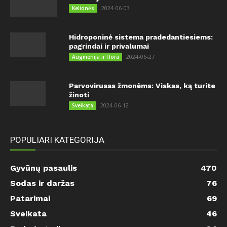
2024-06-03
Kelionės
Hidroponinė sistema pradedantiesiems:
pagrindai ir privalumai
2024-06-27
Augmenija ir Flora
Parvovirusas žmonėms: Viskas, ką turite
žinoti
2024-06-12
Sveikata
POPULIARI KATEGORIJA
Gyvūnų pasaulis
470
Sodas ir daržas
76
Patarimai
69
Sveikata
46