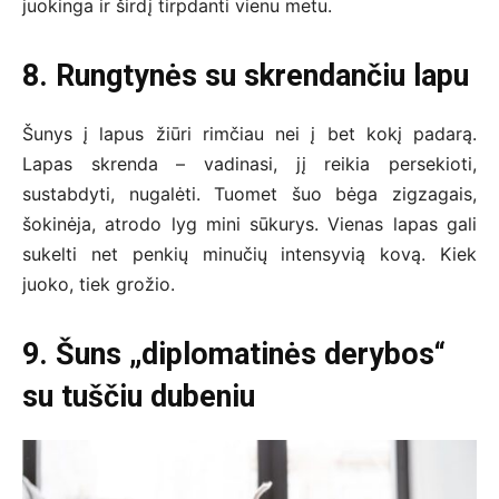
juokinga ir širdį tirpdanti vienu metu.
8. Rungtynės su skrendančiu lapu
Šunys į lapus žiūri rimčiau nei į bet kokį padarą.
Lapas skrenda – vadinasi, jį reikia persekioti,
sustabdyti, nugalėti. Tuomet šuo bėga zigzagais,
šokinėja, atrodo lyg mini sūkurys. Vienas lapas gali
sukelti net penkių minučių intensyvią kovą. Kiek
juoko, tiek grožio.
9. Šuns „diplomatinės derybos“
su tuščiu dubeniu