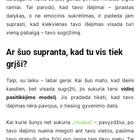
ramiai. Tai parodo, kad tavo išėjimai – įprastas
dalykas, o ne emocinis sukrėtimas, ir padeda jam
suprasti, kad kiekvienas tavo išėjimas visada turi
vieną pabaigą – tavo sugrįžimą.
Ar šuo supranta, kad tu vis tiek
grįši?
Taip, su laiku – labai gerai. Kai šuo mato, kad išeini
kasdien, bet visada sugrįžti, jis sukuria tarsi
vidinį
pasitikėjimo modelį
. Jis pradeda tikėti, kad tavo
išėjimas nėra pavojus, o tiesiog gyvenimo dalis.
Kai kurie šunys net sukuria
„ritualus“
– pavyzdžiui, po
tavo išėjimo nueina miegoti ant tavo vietos, pasiima
tavo drabužį arba žiūri pro langą tam tikru metu. Tai