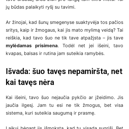
jų būdas palaikyti ryšį su tavimi.
Ar žinojai, kad šunų smegenyse suaktyvėja tos pačios
sritys, kaip ir žmogaus, kai jis mato mylimą veidą? Tai
reiškia, kad tavo šuo ne tik tave atpažįsta – jis tave
mylėdamas prisimena
. Todėl net jei išeini, tavo
kvapas, balsas ir rutina jam suteikia ramybės.
Išvada: šuo tavęs nepamiršta, net
kai tavęs nėra
Kai išeini, tavo šuo nejaučia pykčio ar įžeidimo. Jis
jaučia ilgesį. Jam tu esi ne tik žmogus, bet visa
sistema, kuri suteikia saugumą ir prasmę.
Laikui bėgant jis išmoksta, kad tu visada sugrįši. Bet