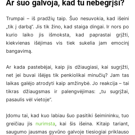
Ar šuo galvoja, kad tu nebegrįši?
Trumpai – iš pradžių taip. Šuo nesuvokia, kad išeini
„tik į darbą“. Jis tik žino, kad staiga dingai. Ir nors po
kurio laiko jis išmoksta, kad paprastai grįžti,
kiekvienas išėjimas vis tiek sukelia jam emocinį
bangavimą.
Ar kada pastebėjai, kaip jis džiaugiasi, kai sugrįžti,
net jei buvai išėjęs tik penkiolikai minučių? Jam tas
laikas galėjo atrodyti kaip amžinybė. Jo reakcija – tai
tikras džiaugsmas ir palengvėjimas: „tu sugrįžai,
pasaulis vėl vietoje“.
Įdomu tai, kad kuo labiau šuo pasitiki šeimininku, tuo
greičiau jis
nurimsta
, kai šis išeina. Kitaip tariant,
saugumo jausmas gyvūno galvoje tiesiogiai priklauso