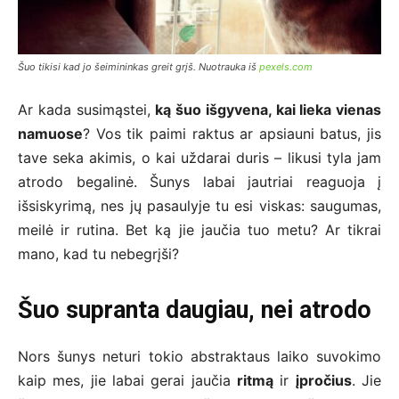
Šuo tikisi kad jo šeimininkas greit grįš. Nuotrauka iš
pexels.com
Ar kada susimąstei,
ką šuo išgyvena, kai lieka vienas
namuose
? Vos tik paimi raktus ar apsiauni batus, jis
tave seka akimis, o kai uždarai duris – likusi tyla jam
atrodo begalinė. Šunys labai jautriai reaguoja į
išsiskyrimą, nes jų pasaulyje tu esi viskas: saugumas,
meilė ir rutina. Bet ką jie jaučia tuo metu? Ar tikrai
mano, kad tu nebegrįši?
Šuo supranta daugiau, nei atrodo
Nors šunys neturi tokio abstraktaus laiko suvokimo
kaip mes, jie labai gerai jaučia
ritmą
ir
įpročius
. Jie