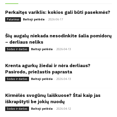
Perkaitęs variklis: kokios gali būti pasekmės?
Baltoji pelėda
-
2026-06-17
Patarimai
Šių augalų niekada nesodinkite šalia pomidorų
– derliaus neliks
Baltoji pelėda
-
2026-04-13
Sodas ir daržas
Krenta agurkų žiedai ir nėra derliaus?
Pasirodo, priežastis paprasta
Baltoji pelėda
-
2026-04-13
Sodas ir daržas
Kirmėlės svogūnų laiškuose? Štai kaip jas
iškrapštyti be jokių nuodų
Baltoji pelėda
-
2026-04-12
Sodas ir daržas