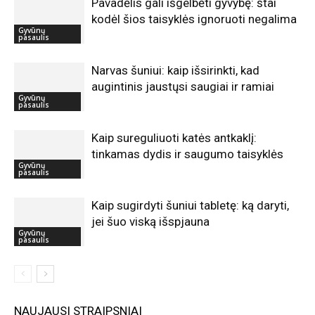
Pavadėlis gali išgelbėti gyvybę: štai
kodėl šios taisyklės ignoruoti negalima
Gyvūnų
pasaulis
Narvas šuniui: kaip išsirinkti, kad
augintinis jaustųsi saugiai ir ramiai
Gyvūnų
pasaulis
Kaip sureguliuoti katės antkaklį:
tinkamas dydis ir saugumo taisyklės
Gyvūnų
pasaulis
Kaip sugirdyti šuniui tabletę: ką daryti,
jei šuo viską išspjauna
Gyvūnų
pasaulis
NAUJAUSI STRAIPSNIAI