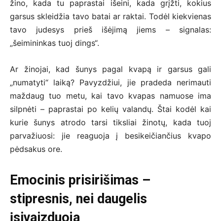
žino, kada tu paprastai išeini, kada grįžti, kokius
garsus skleidžia tavo batai ar raktai. Todėl kiekvienas
tavo judesys prieš išėjimą jiems – signalas:
„šeimininkas tuoj dings“.
Ar žinojai, kad šunys pagal kvapą ir garsus gali
„numatyti“ laiką? Pavyzdžiui, jie pradeda nerimauti
maždaug tuo metu, kai tavo kvapas namuose ima
silpnėti – paprastai po kelių valandų. Štai kodėl kai
kurie šunys atrodo tarsi tiksliai žinotų, kada tuoj
parvažiuosi: jie reaguoja į besikeičiančius kvapo
pėdsakus ore.
Emocinis prisirišimas –
stipresnis, nei daugelis
įsivaizduoja