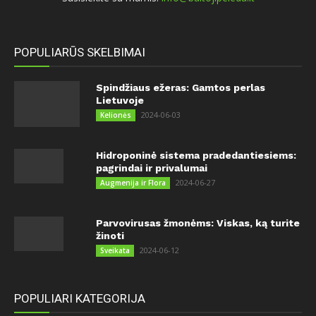
POPULIARŪS SKELBIMAI
Spindžiaus ežeras: Gamtos perlas
Lietuvoje
2024-06-03
Kelionės
Hidroponinė sistema pradedantiesiems:
pagrindai ir privalumai
2024-06-27
Augmenija ir Flora
Parvovirusas žmonėms: Viskas, ką turite
žinoti
2024-06-12
Sveikata
POPULIARI KATEGORIJA