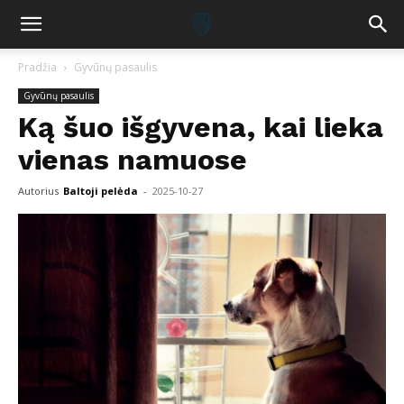
Pradžia
Gyvūnų pasaulis
Gyvūnų pasaulis
Ką šuo išgyvena, kai lieka
vienas namuose
Autorius
Baltoji pelėda
-
2025-10-27