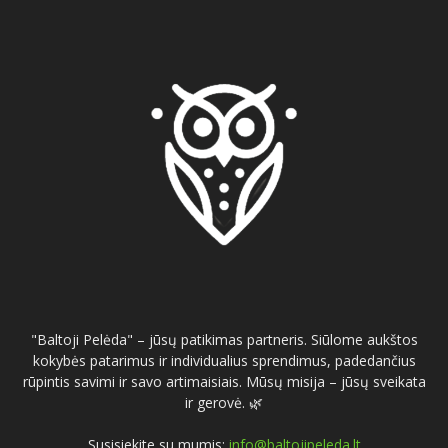
"Baltoji Pelėda" – jūsų patikimas partneris. Siūlome aukštos
kokybės patarimus ir individualius sprendimus, padedančius
rūpintis savimi ir savo artimaisiais. Mūsų misija – jūsų sveikata
ir gerovė. 🌿
Susisiekite su mumis:
info@baltojipeleda.lt