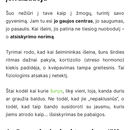
Šuo nežiūri į tave kaip į žmogų, turintį savo
gyvenimą. Jam tu esi
jo gaujos centras
, jo saugumas,
jo pasaulis. Kai išeini, jis patiria ne tiesiog nuobodulį –
o
atsiskyrimo nerimą
.
Tyrimai rodo, kad kai šeimininkas išeina, šuns širdies
ritmas dažnai pakyla, kortizolio (streso hormono)
kiekis padidėja, o kvėpavimas tampa greitesnis. Tai
fiziologinis atsakas į netektį.
Štai kodėl kai kurie
šunys
, likę vieni, loja, kanda duris
ar graužia baldus. Ne todėl, kad jie „nepaklusnūs“, o
todėl, kad taip bando susidoroti su jausmu, kuris
jiems atrodo kaip… išsiskyrimas be pabaigos.