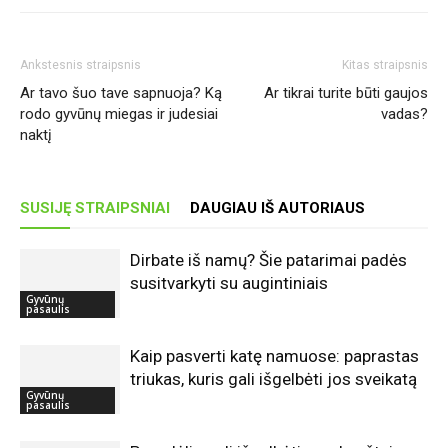
Ankstesnis straipsnis
Kitas straipsnis
Ar tavo šuo tave sapnuoja? Ką
Ar tikrai turite būti gaujos
rodo gyvūnų miegas ir judesiai
vadas?
naktį
SUSIJĘ STRAIPSNIAI
DAUGIAU IŠ AUTORIAUS
Dirbate iš namų? Šie patarimai padės
susitvarkyti su augintiniais
Gyvūnų
pasaulis
Kaip pasverti katę namuose: paprastas
triukas, kuris gali išgelbėti jos sveikatą
Gyvūnų
pasaulis