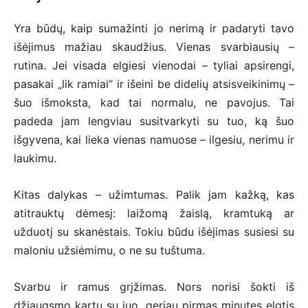
Yra būdų, kaip sumažinti jo nerimą ir padaryti tavo
išėjimus mažiau skaudžius. Vienas svarbiausių –
rutina. Jei visada elgiesi vienodai – tyliai apsirengi,
pasakai „lik ramiai“ ir išeini be didelių atsisveikinimų –
šuo išmoksta, kad tai normalu, ne pavojus. Tai
padeda jam lengviau susitvarkyti su tuo, ką šuo
išgyvena, kai lieka vienas namuose – ilgesiu, nerimu ir
laukimu.
Kitas dalykas – užimtumas. Palik jam kažką, kas
atitrauktų dėmesį: laižomą žaislą, kramtuką ar
užduotį su skanėstais. Tokiu būdu išėjimas susiesi su
maloniu užsiėmimu, o ne su tuštuma.
Svarbu ir ramus grįžimas. Nors norisi šokti iš
džiaugsmo kartu su juo, geriau pirmas minutes elgtis