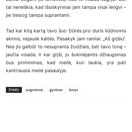
tai nereiškia, kad išsiskyrimai jam tampa visai lengvi –
jie tiesiog tampa suprantami.
Tad kai kitą kartą tavo šuo žiūrės pro duris liūdnomis
akimis, nejausk kaltės. Pasakyk jam ramiai: „Aš grįšiu“.
Nes jis galbūt to nesupranta žodžiais, bet tavo toną –
jaučia visada. Ir kai grįši, jo šokinėjantis džiaugsmas
bus priminimas, kad meilė, kuri laukia, yra pati
kantriausia meilė pasaulyje.
ŽYMĖS
augintiniai
gyvūnai
šunys