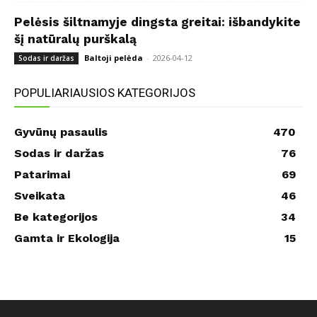
Pelėsis šiltnamyje dingsta greitai: išbandykite
šį natūralų purškalą
Baltoji pelėda
-
2026-04-12
Sodas ir daržas
POPULIARIAUSIOS KATEGORIJOS
Gyvūnų pasaulis
470
Sodas ir daržas
76
Patarimai
69
Sveikata
46
Be kategorijos
34
Gamta ir Ekologija
15