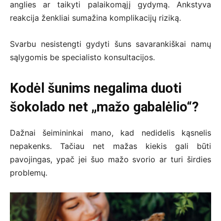
anglies ar taikyti palaikomąjį gydymą. Ankstyva
reakcija ženkliai sumažina komplikacijų riziką.
Svarbu nesistengti gydyti šuns savarankiškai namų
sąlygomis be specialisto konsultacijos.
Kodėl šunims negalima duoti
šokolado net „mažo gabalėlio“?
Dažnai šeimininkai mano, kad nedidelis kąsnelis
nepakenks. Tačiau net mažas kiekis gali būti
pavojingas, ypač jei šuo mažo svorio ar turi širdies
problemų.