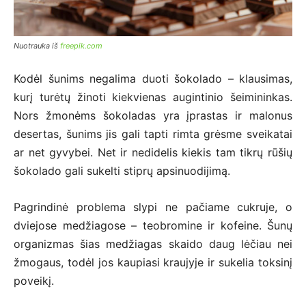
Nuotrauka iš
freepik.com
Kodėl šunims negalima duoti šokolado – klausimas,
kurį turėtų žinoti kiekvienas augintinio šeimininkas.
Nors žmonėms šokoladas yra įprastas ir malonus
desertas, šunims jis gali tapti rimta grėsme sveikatai
ar net gyvybei. Net ir nedidelis kiekis tam tikrų rūšių
šokolado gali sukelti stiprų apsinuodijimą.
Pagrindinė problema slypi ne pačiame cukruje, o
dviejose medžiagose – teobromine ir kofeine. Šunų
organizmas šias medžiagas skaido daug lėčiau nei
žmogaus, todėl jos kaupiasi kraujyje ir sukelia toksinį
poveikį.