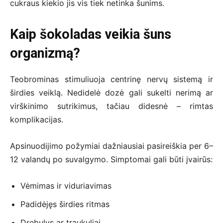
cukraus kiekio jis vis tiek netinka šunims.
Kaip šokoladas veikia šuns
organizmą?
Teobrominas stimuliuoja centrinę nervų sistemą ir
širdies veiklą. Nedidelė dozė gali sukelti nerimą ar
virškinimo sutrikimus, tačiau didesnė – rimtas
komplikacijas.
Apsinuodijimo požymiai dažniausiai pasireiškia per 6–
12 valandų po suvalgymo. Simptomai gali būti įvairūs:
Vėmimas ir viduriavimas
Padidėjęs širdies ritmas
Drebulys ar traukuliai