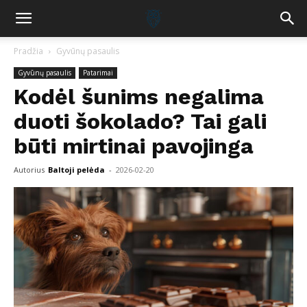
Pradžia
Gyvūnų pasaulis
Gyvūnų pasaulis
Patarimai
Kodėl šunims negalima
duoti šokolado? Tai gali
būti mirtinai pavojinga
Autorius
Baltoji pelėda
-
2026-02-20