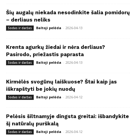
Šių augalų niekada nesodinkite šalia pomidorų
– derliaus neliks
Baltoji pelėda
-
2026-04-13
Sodas ir daržas
Krenta agurkų žiedai ir nėra derliaus?
Pasirodo, priežastis paprasta
Baltoji pelėda
-
2026-04-13
Sodas ir daržas
Kirmėlės svogūnų laiškuose? Štai kaip jas
iškrapštyti be jokių nuodų
Baltoji pelėda
-
2026-04-12
Sodas ir daržas
Pelėsis šiltnamyje dingsta greitai: išbandykite
šį natūralų purškalą
Baltoji pelėda
-
2026-04-12
Sodas ir daržas