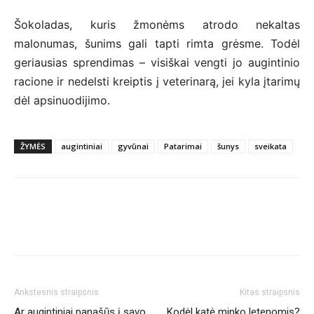
Šokoladas, kuris žmonėms atrodo nekaltas
malonumas, šunims gali tapti rimta grėsme. Todėl
geriausias sprendimas – visiškai vengti jo augintinio
racione ir nedelsti kreiptis į veterinarą, jei kyla įtarimų
dėl apsinuodijimo.
ŽYMĖS
augintiniai
gyvūnai
Patarimai
šunys
sveikata
Ankstesnis straipsnis
Kitas straipsnis
Ar augintiniai panašūs į savo
Kodėl katė minko letenomis?