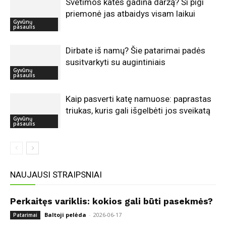
Svetimos katės gadina daržą? Ši pigi
priemonė jas atbaidys visam laikui
Gyvūnų
pasaulis
Dirbate iš namų? Šie patarimai padės
susitvarkyti su augintiniais
Gyvūnų
pasaulis
Kaip pasverti katę namuose: paprastas
triukas, kuris gali išgelbėti jos sveikatą
Gyvūnų
pasaulis
NAUJAUSI STRAIPSNIAI
Perkaitęs variklis: kokios gali būti pasekmės?
Baltoji pelėda
-
2026-06-17
Patarimai