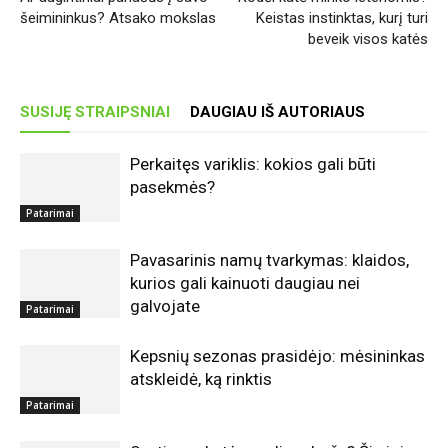
šeimininkus? Atsako mokslas
Keistas instinktas, kurį turi
beveik visos katės
SUSIJĘ STRAIPSNIAI
DAUGIAU IŠ AUTORIAUS
Perkaitęs variklis: kokios gali būti
pasekmės?
Patarimai
Pavasarinis namų tvarkymas: klaidos,
kurios gali kainuoti daugiau nei
galvojate
Patarimai
Kepsnių sezonas prasidėjo: mėsininkas
atskleidė, ką rinktis
Patarimai