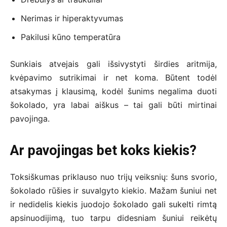
Nerimas ir hiperaktyvumas
Pakilusi kūno temperatūra
Sunkiais atvejais gali išsivystyti širdies aritmija,
kvėpavimo sutrikimai ir net koma. Būtent todėl
atsakymas į klausimą, kodėl šunims negalima duoti
šokolado, yra labai aiškus – tai gali būti mirtinai
pavojinga.
Ar pavojingas bet koks kiekis?
Toksiškumas priklauso nuo trijų veiksnių: šuns svorio,
šokolado rūšies ir suvalgyto kiekio. Mažam šuniui net
ir nedidelis kiekis juodojo šokolado gali sukelti rimtą
apsinuodijimą, tuo tarpu didesniam šuniui reikėtų