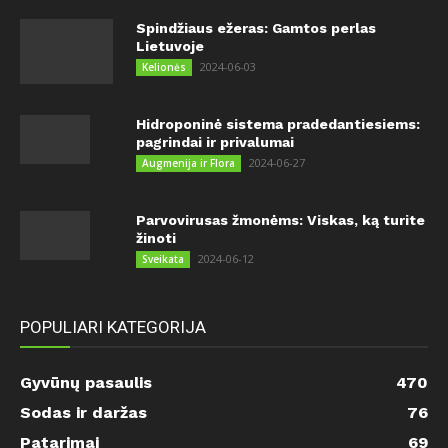
Spindžiaus ežeras: Gamtos perlas
Lietuvoje
2024-06-03
Kelionės
Hidroponinė sistema pradedantiesiems:
pagrindai ir privalumai
2024-06-27
Augmenija ir Flora
Parvovirusas žmonėms: Viskas, ką turite
žinoti
2024-06-12
Sveikata
POPULIARI KATEGORIJA
Gyvūnų pasaulis
470
Sodas ir daržas
76
Patarimai
69