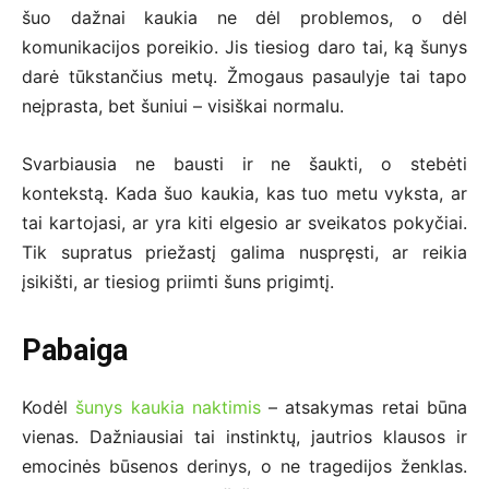
šuo dažnai kaukia ne dėl problemos, o dėl
komunikacijos poreikio. Jis tiesiog daro tai, ką šunys
darė tūkstančius metų. Žmogaus pasaulyje tai tapo
neįprasta, bet šuniui – visiškai normalu.
Svarbiausia ne bausti ir ne šaukti, o stebėti
kontekstą. Kada šuo kaukia, kas tuo metu vyksta, ar
tai kartojasi, ar yra kiti elgesio ar sveikatos pokyčiai.
Tik supratus priežastį galima nuspręsti, ar reikia
įsikišti, ar tiesiog priimti šuns prigimtį.
Pabaiga
Kodėl
šunys kaukia naktimis
– atsakymas retai būna
vienas. Dažniausiai tai instinktų, jautrios klausos ir
emocinės būsenos derinys, o ne tragedijos ženklas.