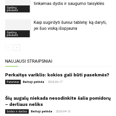
tinkamas dydis ir saugumo taisyklės
Gyvūnų
pasaulis
Kaip sugirdyti šuniui tabletę: ką daryti,
jei šuo viską išspjauna
Gyvūnų
pasaulis
NAUJAUSI STRAIPSNIAI
Perkaitęs variklis: kokios gali būti pasekmės?
Baltoji pelėda
-
2026-06-17
Patarimai
Šių augalų niekada nesodinkite šalia pomidorų
– derliaus neliks
Baltoji pelėda
-
2026-04-13
Sodas ir daržas