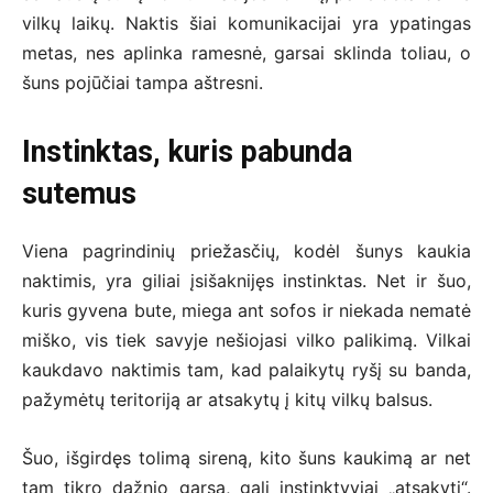
vilkų laikų. Naktis šiai komunikacijai yra ypatingas
metas, nes aplinka ramesnė, garsai sklinda toliau, o
šuns pojūčiai tampa aštresni.
Instinktas, kuris pabunda
sutemus
Viena pagrindinių priežasčių, kodėl šunys kaukia
naktimis, yra giliai įsišaknijęs instinktas. Net ir šuo,
kuris gyvena bute, miega ant sofos ir niekada nematė
miško, vis tiek savyje nešiojasi vilko palikimą. Vilkai
kaukdavo naktimis tam, kad palaikytų ryšį su banda,
pažymėtų teritoriją ar atsakytų į kitų vilkų balsus.
Šuo, išgirdęs tolimą sireną, kito šuns kaukimą ar net
tam tikro dažnio garsą, gali instinktyviai „atsakyti“.