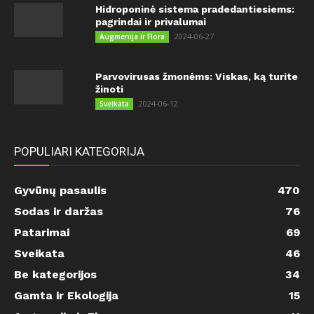
Hidroponinė sistema pradedantiesiems:
pagrindai ir privalumai
2024-06-27
Augmenija ir Flora
Parvovirusas žmonėms: Viskas, ką turite
žinoti
2024-06-12
Sveikata
POPULIARI KATEGORIJA
Gyvūnų pasaulis
470
Sodas ir daržas
76
Patarimai
69
Sveikata
46
Be kategorijos
34
Gamta ir Ekologija
15