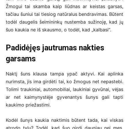
Žmogui tai skamba kaip liūdnas ar keistas garsas,
tačiau šuniui tai tiesiog natūralus bendravimas. Būtent
todėl daugelis šeimininkų nustemba sužinoję, kad jų
šuo kaukia ne iš skausmo, o todėl, kad „kalbasi“.
Padidėjęs jautrumas nakties
garsams
Naktį šuns klausa tampa ypač aktyvi. Kai aplinka
nurimsta, jis ima girdėti tai, ko žmogus net nepastebi.
Tolimi traukiniai, automobiliai, laukiniai gyvūnai, vėjas
ar net kaimynystėje gyvenantys šunys gali tapti
kaukimo priežastimi.
Kodėl šunys kaukia naktimis būtent tada, kai viskas
atrodo tylu? Todėl, kad šuo girdi daugiau nei mes.