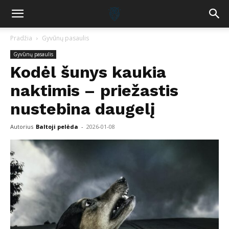
Pradžia
Gyvūnų pasaulis
Gyvūnų pasaulis
Kodėl šunys kaukia
naktimis – priežastis
nustebina daugelį
Autorius
Baltoji pelėda
-
2026-01-08