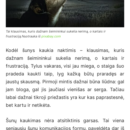
Tai klausimas, kuris dažnam šeimininkui sukelia nerimą, o kartais ir
frustraciją.Nuotrauka iš
pixabay.com
Kodėl šunys kaukia naktimis – klausimas, kuris
dažnam šeimininkui sukelia nerimą, o kartais ir
frustraciją. Tylus vakaras, visi jau miega, o staiga šuo
pradeda kaukti taip, lyg kažką būtų praradęs ar
jaustų skausmą. Pirmoji mintis dažnai būna liūdna: gal
jam bloga, gal jis jaučiasi vienišas ar serga. Tačiau
labai dažnai tikroji priežastis yra kur kas paprastesnė,
bet kartu ir netikėta.
Šunų kaukimas nėra atsitiktinis garsas. Tai viena
seniausių šunų komunikacijos formų, paveldėta dar iš