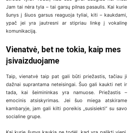
Jam tai nėra tyla – tai garsų pilnas pasaulis. Kai kurie
šunys į šiuos garsus reaguoja tyliai, kiti – kaukdami,
ypač jei yra jautresni ar stipriau linkę į vokalinę
komunikaciją.
Vienatvė, bet ne tokia, kaip mes
įsivaizduojame
Taip, vienatvė taip pat gali būti priežastis, tačiau ji
dažnai suprantama neteisingai. Šuo gali kaukti net ir
tada, kai šeimininkas yra namuose. Priežastis –
emocinis atsiskyrimas. Jei šuo miega atskirame
kambaryje, jam gali kilti poreikis „susisiekti“ su savo
socialine grupe.
Kai kurie šunys kaukia ne todėl, kad yra palikti vieni,