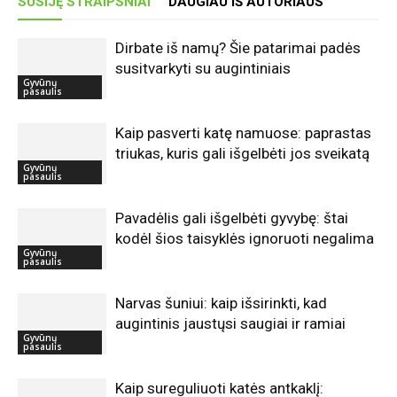
SUSIJĘ STRAIPSNIAI
DAUGIAU IŠ AUTORIAUS
Dirbate iš namų? Šie patarimai padės
susitvarkyti su augintiniais
Gyvūnų
pasaulis
Kaip pasverti katę namuose: paprastas
triukas, kuris gali išgelbėti jos sveikatą
Gyvūnų
pasaulis
Pavadėlis gali išgelbėti gyvybę: štai
kodėl šios taisyklės ignoruoti negalima
Gyvūnų
pasaulis
Narvas šuniui: kaip išsirinkti, kad
augintinis jaustųsi saugiai ir ramiai
Gyvūnų
pasaulis
Kaip sureguliuoti katės antkaklį: