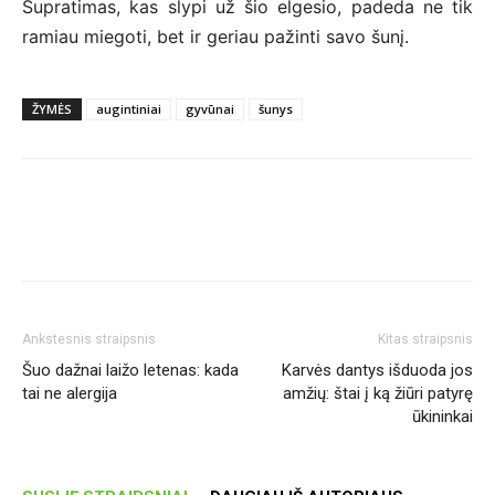
Supratimas, kas slypi už šio elgesio, padeda ne tik
ramiau miegoti, bet ir geriau pažinti savo šunį.
ŽYMĖS
augintiniai
gyvūnai
šunys
Ankstesnis straipsnis
Kitas straipsnis
Šuo dažnai laižo letenas: kada
Karvės dantys išduoda jos
tai ne alergija
amžių: štai į ką žiūri patyrę
ūkininkai