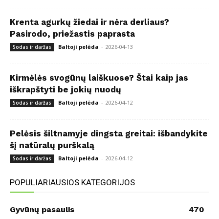
Krenta agurkų žiedai ir nėra derliaus?
Pasirodo, priežastis paprasta
Baltoji pelėda
-
2026-04-13
Sodas ir daržas
Kirmėlės svogūnų laiškuose? Štai kaip jas
iškrapštyti be jokių nuodų
Baltoji pelėda
-
2026-04-12
Sodas ir daržas
Pelėsis šiltnamyje dingsta greitai: išbandykite
šį natūralų purškalą
Baltoji pelėda
-
2026-04-12
Sodas ir daržas
POPULIARIAUSIOS KATEGORIJOS
Gyvūnų pasaulis
470