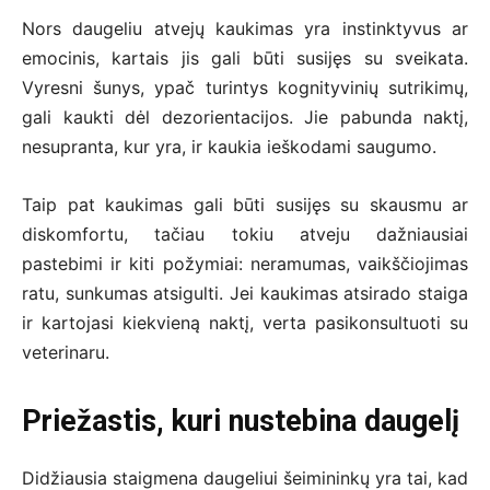
Nors daugeliu atvejų kaukimas yra instinktyvus ar
emocinis, kartais jis gali būti susijęs su sveikata.
Vyresni šunys, ypač turintys kognityvinių sutrikimų,
gali kaukti dėl dezorientacijos. Jie pabunda naktį,
nesupranta, kur yra, ir kaukia ieškodami saugumo.
Taip pat kaukimas gali būti susijęs su skausmu ar
diskomfortu, tačiau tokiu atveju dažniausiai
pastebimi ir kiti požymiai: neramumas, vaikščiojimas
ratu, sunkumas atsigulti. Jei kaukimas atsirado staiga
ir kartojasi kiekvieną naktį, verta pasikonsultuoti su
veterinaru.
Priežastis, kuri nustebina daugelį
Didžiausia staigmena daugeliui šeimininkų yra tai, kad