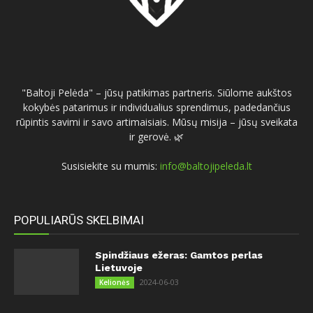
"Baltoji Pelėda" – jūsų patikimas partneris. Siūlome aukštos
kokybės patarimus ir individualius sprendimus, padedančius
rūpintis savimi ir savo artimaisiais. Mūsų misija – jūsų sveikata
ir gerovė. 🌿
Susisiekite su mumis:
info@baltojipeleda.lt
POPULIARŪS SKELBIMAI
Spindžiaus ežeras: Gamtos perlas
Lietuvoje
2024-06-03
Kelionės