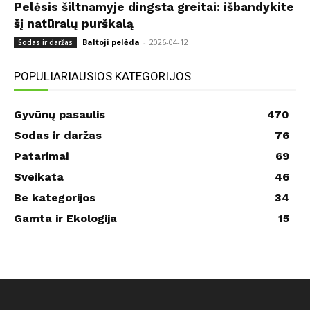
Pelėsis šiltnamyje dingsta greitai: išbandykite
šį natūralų purškalą
Baltoji pelėda
-
2026-04-12
Sodas ir daržas
POPULIARIAUSIOS KATEGORIJOS
Gyvūnų pasaulis
470
Sodas ir daržas
76
Patarimai
69
Sveikata
46
Be kategorijos
34
Gamta ir Ekologija
15