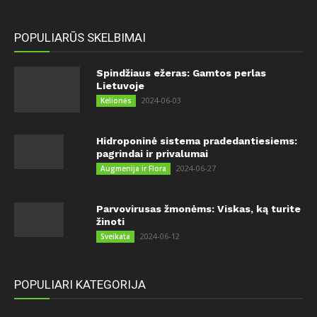
POPULIARŪS SKELBIMAI
Spindžiaus ežeras: Gamtos perlas
Lietuvoje
2024-06-03
Kelionės
Hidroponinė sistema pradedantiesiems:
pagrindai ir privalumai
2024-06-27
Augmenija ir Flora
Parvovirusas žmonėms: Viskas, ką turite
žinoti
2024-06-12
Sveikata
POPULIARI KATEGORIJA