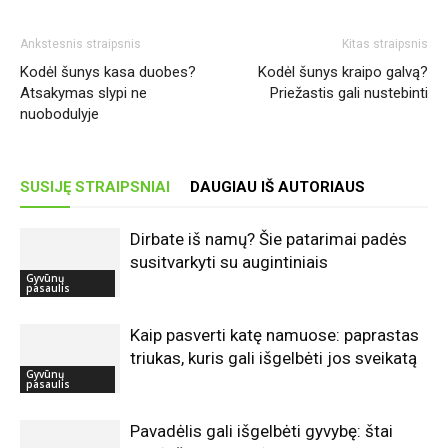
Ankstesnis straipsnis
Kitas straipsnis
Kodėl šunys kasa duobes?
Kodėl šunys kraipo galvą?
Atsakymas slypi ne
Priežastis gali nustebinti
nuobodulyje
SUSIJĘ STRAIPSNIAI
DAUGIAU IŠ AUTORIAUS
Dirbate iš namų? Šie patarimai padės
susitvarkyti su augintiniais
Gyvūnų
pasaulis
Kaip pasverti katę namuose: paprastas
triukas, kuris gali išgelbėti jos sveikatą
Gyvūnų
pasaulis
Pavadėlis gali išgelbėti gyvybę: štai