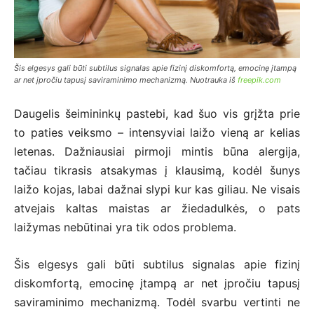
Šis elgesys gali būti subtilus signalas apie fizinį diskomfortą, emocinę įtampą
ar net įpročiu tapusį saviraminimo mechanizmą. Nuotrauka iš
freepik.com
Daugelis šeimininkų pastebi, kad šuo vis grįžta prie
to paties veiksmo – intensyviai laižo vieną ar kelias
letenas. Dažniausiai pirmoji mintis būna alergija,
tačiau tikrasis atsakymas į klausimą, kodėl šunys
laižo kojas, labai dažnai slypi kur kas giliau. Ne visais
atvejais kaltas maistas ar žiedadulkės, o pats
laižymas nebūtinai yra tik odos problema.
Šis elgesys gali būti subtilus signalas apie fizinį
diskomfortą, emocinę įtampą ar net įpročiu tapusį
saviraminimo mechanizmą. Todėl svarbu vertinti ne