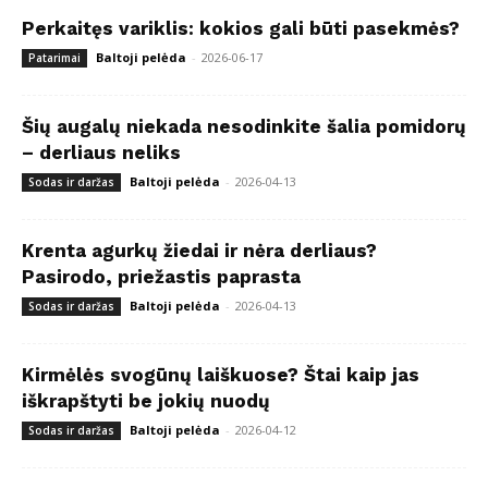
Perkaitęs variklis: kokios gali būti pasekmės?
Baltoji pelėda
-
2026-06-17
Patarimai
Šių augalų niekada nesodinkite šalia pomidorų
– derliaus neliks
Baltoji pelėda
-
2026-04-13
Sodas ir daržas
Krenta agurkų žiedai ir nėra derliaus?
Pasirodo, priežastis paprasta
Baltoji pelėda
-
2026-04-13
Sodas ir daržas
Kirmėlės svogūnų laiškuose? Štai kaip jas
iškrapštyti be jokių nuodų
Baltoji pelėda
-
2026-04-12
Sodas ir daržas