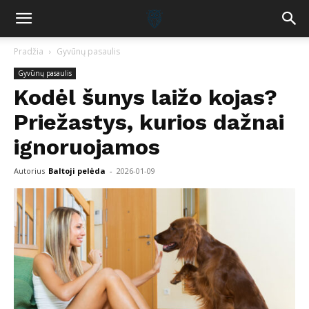
Pradžia
Gyvūnų pasaulis
Gyvūnų pasaulis
Kodėl šunys laižo kojas?
Priežastys, kurios dažnai
ignoruojamos
Autorius
Baltoji pelėda
-
2026-01-09