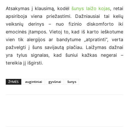
Atsakymas į klausimą, kodėl
šunys laižo kojas
, retai
apsiriboja viena priežastimi. Dažniausiai tai kelių
veiksnių derinys – nuo fizinio diskomforto iki
emocinės įtampos. Vietoj to, kad iš karto ieškotume
vien tik alergijos ar bandytume „atpratinti“, verta
pažvelgti į šuns savijautą plačiau. Laižymas dažnai
yra tylus signalas, kad šuniui kažkas negerai –
tereikia jį išgirsti.
ŽYMĖS
augintiniai
gyvūnai
šunys