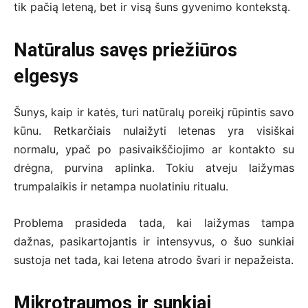
tik pačią leteną, bet ir visą šuns gyvenimo kontekstą.
Natūralus savęs priežiūros
elgesys
Šunys, kaip ir katės, turi natūralų poreikį rūpintis savo
kūnu. Retkarčiais nulaižyti letenas yra visiškai
normalu, ypač po pasivaikščiojimo ar kontakto su
drėgna, purvina aplinka. Tokiu atveju laižymas
trumpalaikis ir netampa nuolatiniu ritualu.
Problema prasideda tada, kai laižymas tampa
dažnas, pasikartojantis ir intensyvus, o šuo sunkiai
sustoja net tada, kai letena atrodo švari ir nepažeista.
Mikrotraumos ir sunkiai