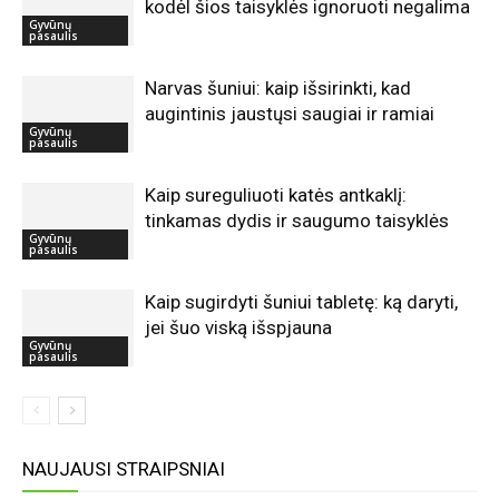
kodėl šios taisyklės ignoruoti negalima
Gyvūnų
pasaulis
Narvas šuniui: kaip išsirinkti, kad
augintinis jaustųsi saugiai ir ramiai
Gyvūnų
pasaulis
Kaip sureguliuoti katės antkaklį:
tinkamas dydis ir saugumo taisyklės
Gyvūnų
pasaulis
Kaip sugirdyti šuniui tabletę: ką daryti,
jei šuo viską išspjauna
Gyvūnų
pasaulis
NAUJAUSI STRAIPSNIAI