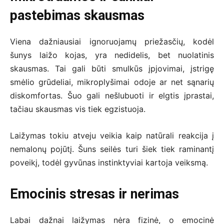
pastebimas skausmas
Viena dažniausiai ignoruojamų priežasčių, kodėl
šunys laižo kojas, yra nedidelis, bet nuolatinis
skausmas. Tai gali būti smulkūs įpjovimai, įstrigę
smėlio grūdeliai, mikroplyšimai odoje ar net sąnarių
diskomfortas. Šuo gali nešlubuoti ir elgtis įprastai,
tačiau skausmas vis tiek egzistuoja.
Laižymas tokiu atveju veikia kaip natūrali reakcija į
nemalonų pojūtį. Šuns seilės turi šiek tiek raminantį
poveikį, todėl gyvūnas instinktyviai kartoja veiksmą.
Emocinis stresas ir nerimas
Labai dažnai laižymas nėra fizinė, o emocinė