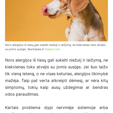
Nors alergijos iš tiesų gali sukelti niežulį ir laižymą, ne kiekvienas toks atvejis
su jomis susijęs. Nuotrauka iš
freepik.com
Nors alergijos iš tiesų gali sukelti niežulį ir laižymą, ne
kiekvienas toks atvejis su jomis susijęs. Jei šuo laižo
tik vieną leteną, o ne visas keturias, alergijos tikimybė
mažėja. Taip pat verta atkreipti dėmesį, ar nėra kitų
simptomų, tokių kaip ausų uždegimai ar bendras
odos paraudimas.
Kartais problema slypi nervinėje sistemoje arba