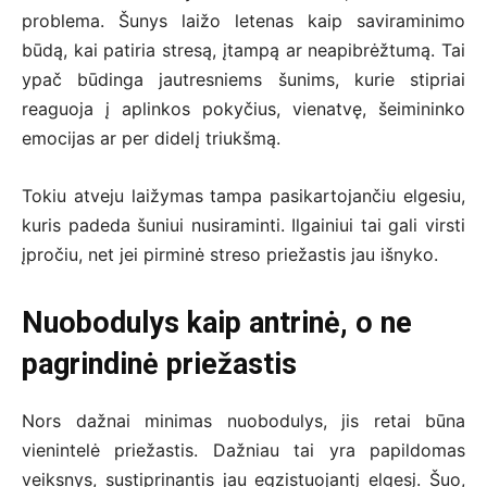
problema. Šunys laižo letenas kaip saviraminimo
būdą, kai patiria stresą, įtampą ar neapibrėžtumą. Tai
ypač būdinga jautresniems šunims, kurie stipriai
reaguoja į aplinkos pokyčius, vienatvę, šeimininko
emocijas ar per didelį triukšmą.
Tokiu atveju laižymas tampa pasikartojančiu elgesiu,
kuris padeda šuniui nusiraminti. Ilgainiui tai gali virsti
įpročiu, net jei pirminė streso priežastis jau išnyko.
Nuobodulys kaip antrinė, o ne
pagrindinė priežastis
Nors dažnai minimas nuobodulys, jis retai būna
vienintelė priežastis. Dažniau tai yra papildomas
veiksnys, sustiprinantis jau egzistuojantį elgesį. Šuo,