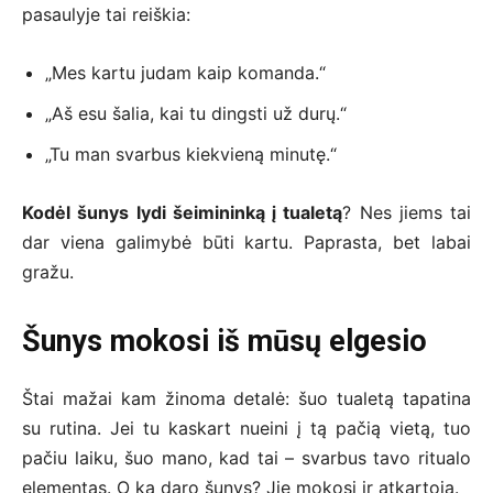
pasaulyje tai reiškia:
„Mes kartu judam kaip komanda.“
„Aš esu šalia, kai tu dingsti už durų.“
„Tu man svarbus kiekvieną minutę.“
Kodėl šunys lydi šeimininką į tualetą
? Nes jiems tai
dar viena galimybė būti kartu. Paprasta, bet labai
gražu.
Šunys mokosi iš mūsų elgesio
Štai mažai kam žinoma detalė: šuo tualetą tapatina
su rutina. Jei tu kaskart nueini į tą pačią vietą, tuo
pačiu laiku, šuo mano, kad tai – svarbus tavo ritualo
elementas. O ką daro šunys? Jie mokosi ir atkartoja.