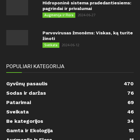
Hidroponinė sistema pradedantiesiems:
pagrindai ir privalumai
2024-06-27
Augmenija ir Flora
Parvovirusas žmonėms: Viskas, ką turite
žinoti
2024-06-12
Sveikata
POPULIARI KATEGORIJA
Gyvūnų pasaulis
470
Sodas ir daržas
76
Patarimai
69
Sveikata
46
Be kategorijos
34
Gamta ir Ekologija
15
Augmenija ir Flora
11