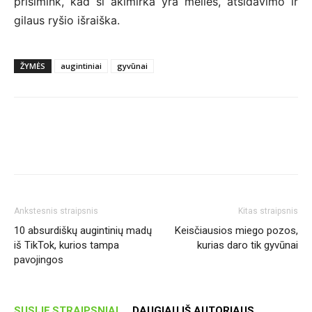
prisimink, kad ši akimirka yra meilės, atsidavimo ir
gilaus ryšio išraiška.
ŽYMĖS
augintiniai
gyvūnai
Ankstesnis straipsnis
Kitas straipsnis
10 absurdiškų augintinių madų
Keisčiausios miego pozos,
iš TikTok, kurios tampa
kurias daro tik gyvūnai
pavojingos
SUSIJĘ STRAIPSNIAI
DAUGIAU IŠ AUTORIAUS