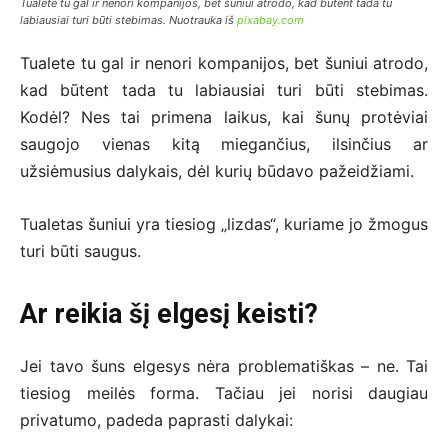
Tualete tu gal ir nenori kompanijos, bet šuniui atrodo, kad būtent tada tu
labiausiai turi būti stebimas. Nuotrauka iš
pixabay.com
Tualete tu gal ir nenori kompanijos, bet šuniui atrodo,
kad būtent tada tu labiausiai turi būti stebimas.
Kodėl? Nes tai primena laikus, kai šunų protėviai
saugojo vienas kitą miegančius, ilsinčius ar
užsiėmusius dalykais, dėl kurių būdavo pažeidžiami.
Tualetas šuniui yra tiesiog „lizdas“, kuriame jo žmogus
turi būti saugus.
Ar reikia šį elgesį keisti?
Jei tavo šuns elgesys nėra problematiškas – ne. Tai
tiesiog meilės forma. Tačiau jei norisi daugiau
privatumo, padeda paprasti dalykai: