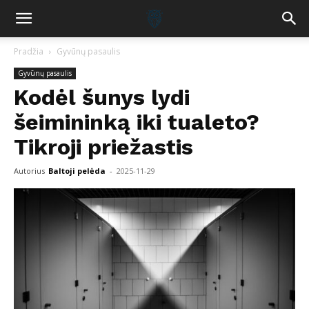
Pradžia
Gyvūnų pasaulis
Gyvūnų pasaulis
Kodėl šunys lydi
šeimininką iki tualeto?
Tikroji priežastis
Autorius
Baltoji pelėda
-
2025-11-29