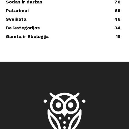
Sodas ir daržas
76
Patarimai
69
Sveikata
46
Be kategorijos
34
Gamta ir Ekologija
15