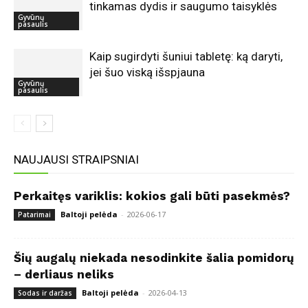
tinkamas dydis ir saugumo taisyklės
Gyvūnų
pasaulis
Kaip sugirdyti šuniui tabletę: ką daryti,
jei šuo viską išspjauna
Gyvūnų
pasaulis
NAUJAUSI STRAIPSNIAI
Perkaitęs variklis: kokios gali būti pasekmės?
Baltoji pelėda
-
2026-06-17
Patarimai
Šių augalų niekada nesodinkite šalia pomidorų
– derliaus neliks
Baltoji pelėda
-
2026-04-13
Sodas ir daržas