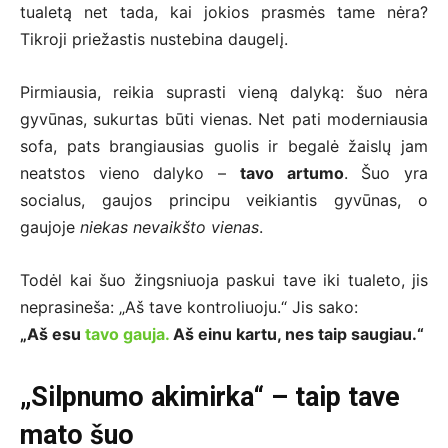
tualetą net tada, kai jokios prasmės tame nėra?
Tikroji priežastis nustebina daugelį.
Pirmiausia, reikia suprasti vieną dalyką: šuo nėra
gyvūnas, sukurtas būti vienas. Net pati moderniausia
sofa, pats brangiausias guolis ir begalė žaislų jam
neatstos vieno dalyko –
tavo artumo
. Šuo yra
socialus, gaujos principu veikiantis gyvūnas, o
gaujoje
niekas nevaikšto vienas
.
Todėl kai šuo žingsniuoja paskui tave iki tualeto, jis
neprasineša: „Aš tave kontroliuoju.“ Jis sako:
„Aš esu
tavo gauja.
Aš einu kartu, nes taip saugiau.“
„Silpnumo akimirka“ – taip tave
mato šuo