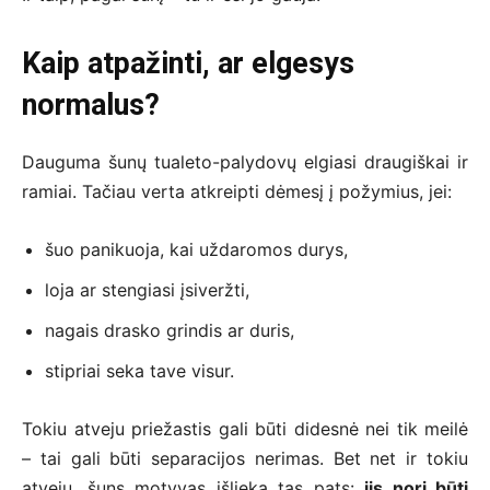
Kaip atpažinti, ar elgesys
normalus?
Dauguma šunų tualeto-palydovų elgiasi draugiškai ir
ramiai. Tačiau verta atkreipti dėmesį į požymius, jei:
šuo panikuoja, kai uždaromos durys,
loja ar stengiasi įsiveržti,
nagais drasko grindis ar duris,
stipriai seka tave visur.
Tokiu atveju priežastis gali būti didesnė nei tik meilė
– tai gali būti separacijos nerimas. Bet net ir tokiu
atveju, šuns motyvas išlieka tas pats:
jis nori būti