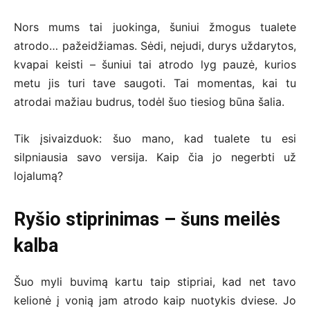
Nors mums tai juokinga, šuniui žmogus tualete
atrodo… pažeidžiamas. Sėdi, nejudi, durys uždarytos,
kvapai keisti – šuniui tai atrodo lyg pauzė, kurios
metu jis turi tave saugoti. Tai momentas, kai tu
atrodai mažiau budrus, todėl šuo tiesiog būna šalia.
Tik įsivaizduok: šuo mano, kad tualete tu esi
silpniausia savo versija. Kaip čia jo negerbti už
lojalumą?
Ryšio stiprinimas – šuns meilės
kalba
Šuo myli buvimą kartu taip stipriai, kad net tavo
kelionė į vonią jam atrodo kaip nuotykis dviese. Jo