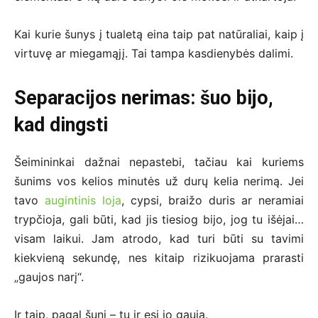
Kai kurie šunys į tualetą eina taip pat natūraliai, kaip į
virtuvę ar miegamąjį. Tai tampa kasdienybės dalimi.
Separacijos nerimas: šuo bijo,
kad dingsti
Šeimininkai dažnai nepastebi, tačiau kai kuriems
šunims vos kelios minutės už durų kelia nerimą. Jei
tavo
augintinis loja
, cypsi, braižo duris ar neramiai
trypčioja, gali būti, kad jis tiesiog bijo, jog tu išėjai…
visam laikui. Jam atrodo, kad turi būti su tavimi
kiekvieną sekundę, nes kitaip rizikuojama prarasti
„gaujos narį“.
Ir taip, pagal šunį – tu ir esi jo gauja.