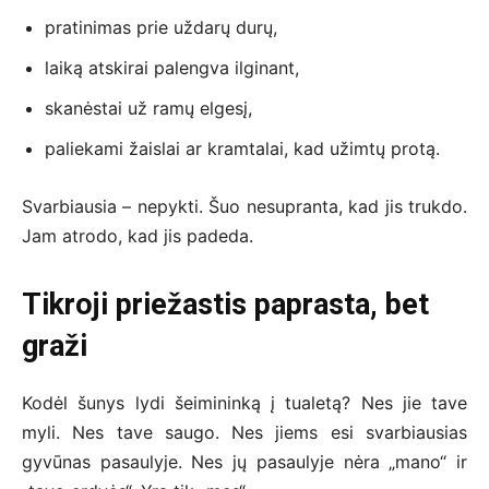
pratinimas prie uždarų durų,
laiką atskirai palengva ilginant,
skanėstai už ramų elgesį,
paliekami žaislai ar kramtalai, kad užimtų protą.
Svarbiausia – nepykti. Šuo nesupranta, kad jis trukdo.
Jam atrodo, kad jis padeda.
Tikroji priežastis paprasta, bet
graži
Kodėl šunys lydi šeimininką į tualetą? Nes jie tave
myli. Nes tave saugo. Nes jiems esi svarbiausias
gyvūnas pasaulyje. Nes jų pasaulyje nėra „mano“ ir