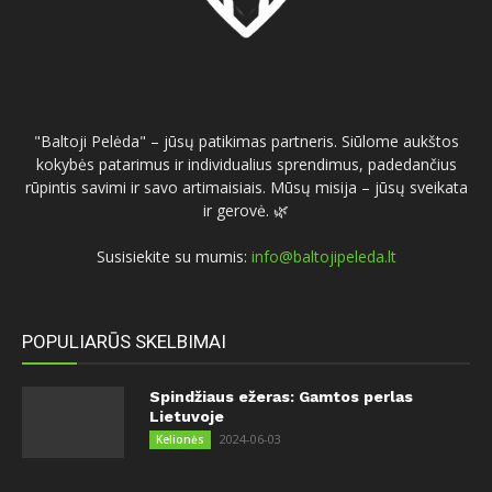
"Baltoji Pelėda" – jūsų patikimas partneris. Siūlome aukštos
kokybės patarimus ir individualius sprendimus, padedančius
rūpintis savimi ir savo artimaisiais. Mūsų misija – jūsų sveikata
ir gerovė. 🌿
Susisiekite su mumis:
info@baltojipeleda.lt
POPULIARŪS SKELBIMAI
Spindžiaus ežeras: Gamtos perlas
Lietuvoje
2024-06-03
Kelionės