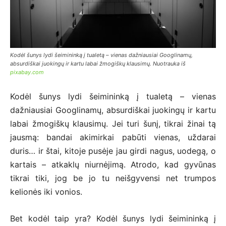
Kodėl šunys lydi šeimininką į tualetą – vienas dažniausiai Googlinamų,
absurdiškai juokingų ir kartu labai žmogiškų klausimų. Nuotrauka iš
pixabay.com
Kodėl šunys lydi šeimininką į tualetą – vienas
dažniausiai Googlinamų, absurdiškai juokingų ir kartu
labai žmogiškų klausimų. Jei turi šunį, tikrai žinai tą
jausmą: bandai akimirkai pabūti vienas, uždarai
duris… ir štai, kitoje pusėje jau girdi nagus, uodegą, o
kartais – atkaklų niurnėjimą. Atrodo, kad gyvūnas
tikrai tiki, jog be jo tu neišgyvensi net trumpos
kelionės iki vonios.
Bet kodėl taip yra? Kodėl šunys lydi šeimininką į