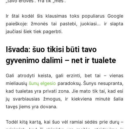
„tavo erdvės“. Yra tik „mes“.
Ir štai kodėl šis klausimas toks populiarus Google
paieškoje: žmonės tai pastebi, juokiasi… ir slapta
jaučiasi šiek tiek pagerbti.
Išvada: šuo tikisi būti tavo
gyvenimo dalimi – net ir tualete
Gali atrodyti keista, gali erzinti, bet tai – vienas
mieliausių
šunų elgesio
paradoksų. Šunys nesupranta,
kad tualetas yra privati zona. Jie mato tik tai, kad esi
jų svarbiausias žmogus, ir kiekviena minutė šalia
tavęs jiems yra dovana.
Todėl kitą kartą, kai šuo vėl ramiai sėdės prie durų –