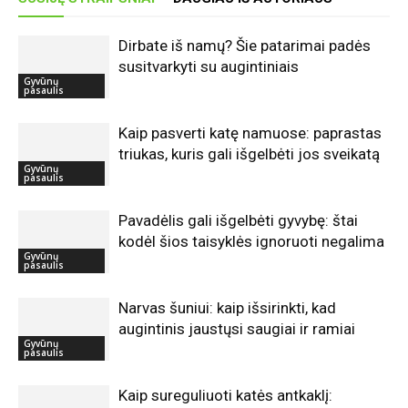
Dirbate iš namų? Šie patarimai padės
susitvarkyti su augintiniais
Gyvūnų
pasaulis
Kaip pasverti katę namuose: paprastas
triukas, kuris gali išgelbėti jos sveikatą
Gyvūnų
pasaulis
Pavadėlis gali išgelbėti gyvybę: štai
kodėl šios taisyklės ignoruoti negalima
Gyvūnų
pasaulis
Narvas šuniui: kaip išsirinkti, kad
augintinis jaustųsi saugiai ir ramiai
Gyvūnų
pasaulis
Kaip sureguliuoti katės antkaklį: