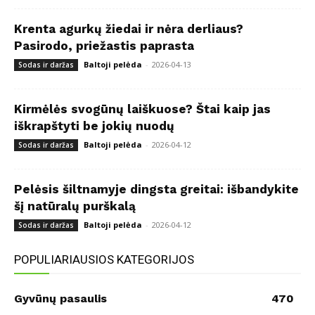
Krenta agurkų žiedai ir nėra derliaus?
Pasirodo, priežastis paprasta
Baltoji pelėda
-
2026-04-13
Sodas ir daržas
Kirmėlės svogūnų laiškuose? Štai kaip jas
iškrapštyti be jokių nuodų
Baltoji pelėda
-
2026-04-12
Sodas ir daržas
Pelėsis šiltnamyje dingsta greitai: išbandykite
šį natūralų purškalą
Baltoji pelėda
-
2026-04-12
Sodas ir daržas
POPULIARIAUSIOS KATEGORIJOS
Gyvūnų pasaulis
470