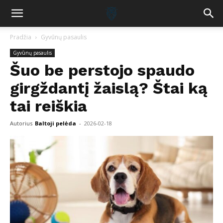
Pradžia
Gyvūnų pasaulis
Gyvūnų pasaulis
Šuo be perstojo spaudo
girgždantį žaislą? Štai ką
tai reiškia
Autorius
Baltoji pelėda
-
2026-02-18