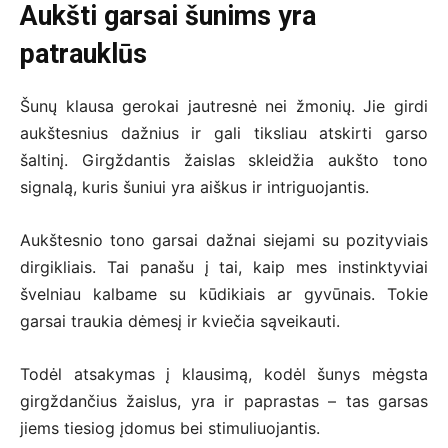
Aukšti garsai šunims yra
patrauklūs
Šunų klausa gerokai jautresnė nei žmonių. Jie girdi
aukštesnius dažnius ir gali tiksliau atskirti garso
šaltinį. Girgždantis žaislas skleidžia aukšto tono
signalą, kuris šuniui yra aiškus ir intriguojantis.
Aukštesnio tono garsai dažnai siejami su pozityviais
dirgikliais. Tai panašu į tai, kaip mes instinktyviai
švelniau kalbame su kūdikiais ar gyvūnais. Tokie
garsai traukia dėmesį ir kviečia sąveikauti.
Todėl atsakymas į klausimą, kodėl šunys mėgsta
girgždančius žaislus, yra ir paprastas – tas garsas
jiems tiesiog įdomus bei stimuliuojantis.