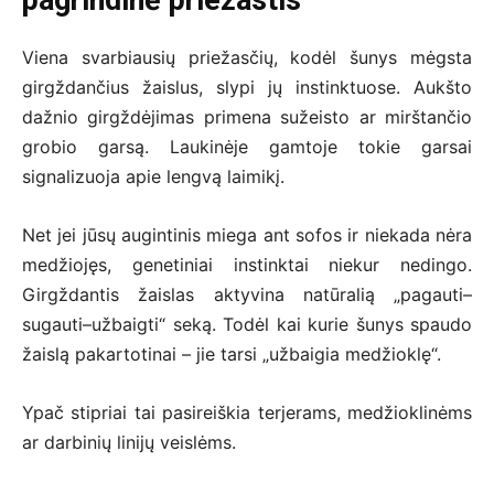
Viena svarbiausių priežasčių, kodėl šunys mėgsta
girgždančius žaislus, slypi jų instinktuose. Aukšto
dažnio girgždėjimas primena sužeisto ar mirštančio
grobio garsą. Laukinėje gamtoje tokie garsai
signalizuoja apie lengvą laimikį.
Net jei jūsų augintinis miega ant sofos ir niekada nėra
medžiojęs, genetiniai instinktai niekur nedingo.
Girgždantis žaislas aktyvina natūralią „pagauti–
sugauti–užbaigti“ seką. Todėl kai kurie šunys spaudo
žaislą pakartotinai – jie tarsi „užbaigia medžioklę“.
Ypač stipriai tai pasireiškia terjerams, medžioklinėms
ar darbinių linijų veislėms.