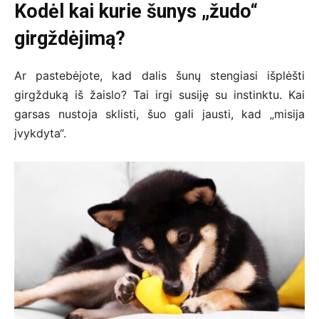
Kodėl kai kurie šunys „žudo“
girgždėjimą?
Ar pastebėjote, kad dalis šunų stengiasi išplėšti
girgžduką iš žaislo? Tai irgi susiję su instinktu. Kai
garsas nustoja sklisti, šuo gali jausti, kad „misija
įvykdyta“.