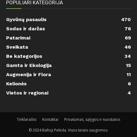
POPULIARI KATEGORIJA
Gyvūnų pasaulis
470
Sodas ir daržas
76
Patarimai
69
Sveikata
46
Be kategorijos
34
Gamta ir Ekologija
15
Augmenija ir Flora
11
Kelionės
6
Vietos ir regionai
4
Tinklaraštis
Kontaktai
Privatumas, sąlygos ir nuostatos
© 2024 Baltoji Pelėda. Visos teisės saugomos.