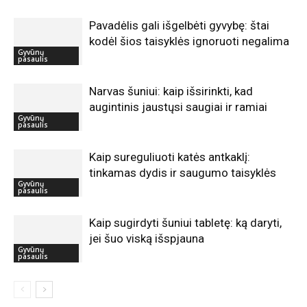
Pavadėlis gali išgelbėti gyvybę: štai
kodėl šios taisyklės ignoruoti negalima
Gyvūnų
pasaulis
Narvas šuniui: kaip išsirinkti, kad
augintinis jaustųsi saugiai ir ramiai
Gyvūnų
pasaulis
Kaip sureguliuoti katės antkaklį:
tinkamas dydis ir saugumo taisyklės
Gyvūnų
pasaulis
Kaip sugirdyti šuniui tabletę: ką daryti,
jei šuo viską išspjauna
Gyvūnų
pasaulis