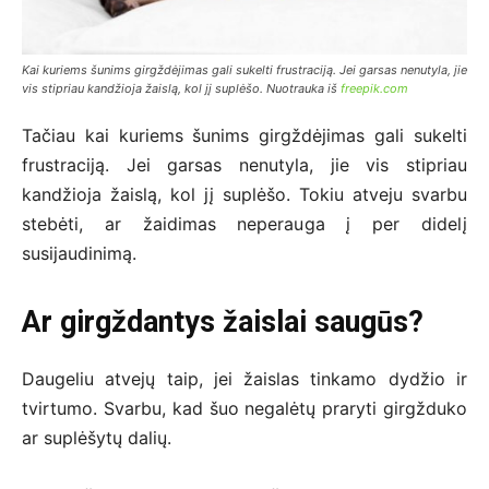
Kai kuriems šunims girgždėjimas gali sukelti frustraciją. Jei garsas nenutyla, jie
vis stipriau kandžioja žaislą, kol jį suplėšo. Nuotrauka iš
freepik.com
Tačiau kai kuriems šunims girgždėjimas gali sukelti
frustraciją. Jei garsas nenutyla, jie vis stipriau
kandžioja žaislą, kol jį suplėšo. Tokiu atveju svarbu
stebėti, ar žaidimas neperauga į per didelį
susijaudinimą.
Ar girgždantys žaislai saugūs?
Daugeliu atvejų taip, jei žaislas tinkamo dydžio ir
tvirtumo. Svarbu, kad šuo negalėtų praryti girgžduko
ar suplėšytų dalių.