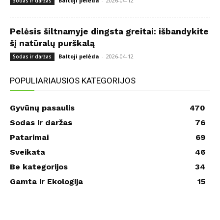
Baltoji pelėda
-
2026-04-12
Sodas ir daržas
Pelėsis šiltnamyje dingsta greitai: išbandykite
šį natūralų purškalą
Baltoji pelėda
-
2026-04-12
Sodas ir daržas
POPULIARIAUSIOS KATEGORIJOS
Gyvūnų pasaulis
470
Sodas ir daržas
76
Patarimai
69
Sveikata
46
Be kategorijos
34
Gamta ir Ekologija
15