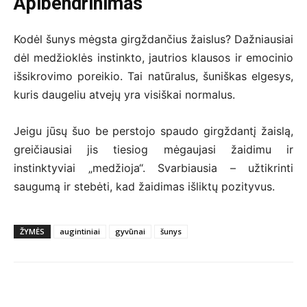
Apibendrinimas
Kodėl šunys mėgsta girgždančius žaislus? Dažniausiai
dėl medžioklės instinkto, jautrios klausos ir emocinio
išsikrovimo poreikio. Tai natūralus, šuniškas elgesys,
kuris daugeliu atvejų yra visiškai normalus.
Jeigu jūsų šuo be perstojo spaudo girgždantį žaislą,
greičiausiai jis tiesiog mėgaujasi žaidimu ir
instinktyviai „medžioja“. Svarbiausia – užtikrinti
saugumą ir stebėti, kad žaidimas išliktų pozityvus.
ŽYMĖS
augintiniai
gyvūnai
šunys