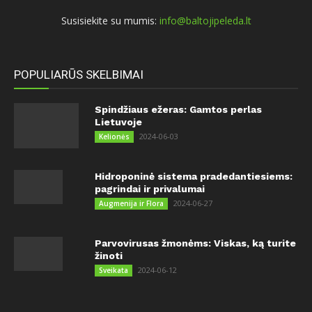
Susisiekite su mumis:
info@baltojipeleda.lt
POPULIARŪS SKELBIMAI
Spindžiaus ežeras: Gamtos perlas
Lietuvoje
2024-06-03
Kelionės
Hidroponinė sistema pradedantiesiems:
pagrindai ir privalumai
2024-06-27
Augmenija ir Flora
Parvovirusas žmonėms: Viskas, ką turite
žinoti
2024-06-12
Sveikata