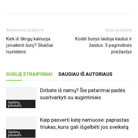
Ankstesnis straipsnis
Kitas straipsnis
Kiek iš tikrųjų kainuoja
Kodėl šunys laidoja kaulus ir
įsivaikinti šunį? Skaičiai
žaislus: 3 pagrindinės
nustebins
priežastys
SUSIJĘ STRAIPSNIAI
DAUGIAU IŠ AUTORIAUS
Dirbate iš namų? Šie patarimai padės
susitvarkyti su augintiniais
Gyvūnų
pasaulis
Kaip pasverti katę namuose: paprastas
triukas, kuris gali išgelbėti jos sveikatą
Gyvūnų
pasaulis