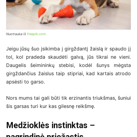
Nuotrauka iš
freepik.com
Jeigu jūsų šuo įsikimba į girgždantį žaislą ir spaudo jį
tol, kol pradeda skaudėti galvą, jūs tikrai ne vieni.
Daugelis šeimininkų stebisi, kodėl šunys mėgsta
girgždančius žaislus taip stipriai, kad kartais atrodo
apsėsti to garso.
Nors mums tai gali būti tik erzinantis triukšmas, šuniui
šis garsas turi kur kas gilesnę reikšmę.
Medžioklės instinktas –
pagrindinė priežastis