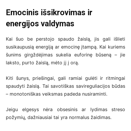
Emocinis išsikrovimas ir
energijos valdymas
Kai šuo be perstojo spaudo žaislą, jis gali išlieti
susikaupusią energiją ar emocinę įtampą. Kai kuriems
šunims girgždėjimas sukelia euforinę būseną – jie
laksto, purto žaislą, mėto jį į orą.
Kiti šunys, priešingai, gali ramiai gulėti ir ritmingai
spaudyti žaislą. Tai savotiškas savireguliacijos būdas
– monotoniškas veiksmas padeda nusiraminti.
Jeigu elgesys nėra obsesinis ar lydimas streso
požymių, dažniausiai tai yra normalus žaidimas.