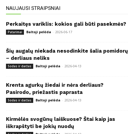
NAUJAUSI STRAIPSNIAI
Perkaitęs variklis: kokios gali būti pasekmės?
Baltoji pelėda
-
2026-06-17
Patarimai
Šių augalų niekada nesodinkite šalia pomidorų
– derliaus neliks
Baltoji pelėda
-
2026-04-13
Sodas ir daržas
Krenta agurkų žiedai ir nėra derliaus?
Pasirodo, priežastis paprasta
Baltoji pelėda
-
2026-04-13
Sodas ir daržas
Kirmėlės svogūnų laiškuose? Štai kaip jas
iškrapštyti be jokių nuodų