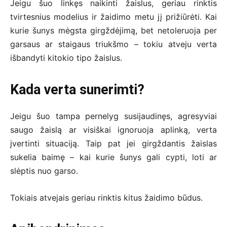
Jeigu šuo linkęs naikinti žaislus, geriau rinktis
tvirtesnius modelius ir žaidimo metu jį prižiūrėti. Kai
kurie šunys mėgsta girgždėjimą, bet netoleruoja per
garsaus ar staigaus triukšmo – tokiu atveju verta
išbandyti kitokio tipo žaislus.
Kada verta sunerimti?
Jeigu šuo tampa pernelyg susijaudinęs, agresyviai
saugo žaislą ar visiškai ignoruoja aplinką, verta
įvertinti situaciją. Taip pat jei girgždantis žaislas
sukelia baimę – kai kurie šunys gali cypti, loti ar
slėptis nuo garso.
Tokiais atvejais geriau rinktis kitus žaidimo būdus.