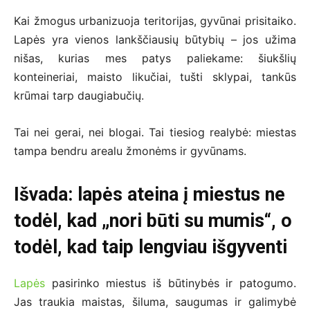
Kai žmogus urbanizuoja teritorijas, gyvūnai prisitaiko.
Lapės yra vienos lankščiausių būtybių – jos užima
nišas, kurias mes patys paliekame: šiukšlių
konteineriai, maisto likučiai, tušti sklypai, tankūs
krūmai tarp daugiabučių.
Tai nei gerai, nei blogai. Tai tiesiog realybė: miestas
tampa bendru arealu žmonėms ir gyvūnams.
Išvada: lapės ateina į miestus ne
todėl, kad „nori būti su mumis“, o
todėl, kad taip lengviau išgyventi
Lapės
pasirinko miestus iš būtinybės ir patogumo.
Jas traukia maistas, šiluma, saugumas ir galimybė