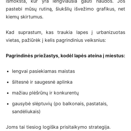
išmoksta, kur yra lengviausia gauti naudos. Jos
pastebi mūsų rutiną, šiukšlių išvežimo grafikus, net
kiemų skirtumus.
Kad suprastum, kas traukia lapes į urbanizuotas
vietas, pažiūrėk į kelis pagrindinius veiksnius:
Pagrindinės priežastys, kodėl lapės ateina į miestus:
lengvai pasiekiamas maistas
šiltesnė ir saugesnė aplinka
mažiau plėšrūnų ir konkurentų
gausybė slėptuvių (po balkonais, pastatais,
sandėliukais)
Joms tai tiesiog logiška prisitaikymo strategija.