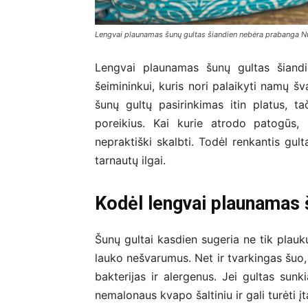
Lengvai plaunamas šunų gultas šiandien nebėra prabanga N
Lengvai plaunamas šunų gultas šiand
šeimininkui, kuris nori palaikyti namų š
šunų gultų pasirinkimas itin platus, ta
poreikius. Kai kurie atrodo patogūs, 
nepraktiški skalbti. Todėl renkantis gult
tarnautų ilgai.
Kodėl lengvai plaunamas 
Šunų gultai kasdien sugeria ne tik plauk
lauko nešvarumus. Net ir tvarkingas šuo,
bakterijas ir alergenus. Jei gultas sunk
nemalonaus kvapo šaltiniu ir gali turėti įt