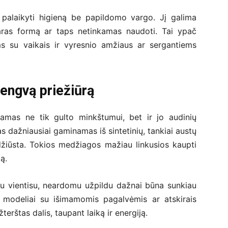
 palaikyti higieną be papildomo vargo. Jį galima
raras formą ar taps netinkamas naudoti. Tai ypač
s su vaikais ir vyresnio amžiaus ar sergantiems
engvą priežiūrą
amas ne tik gulto minkštumui, bet ir jo audinių
dažniausiai gaminamas iš sintetinių, tankiai austų
 džiūsta. Tokios medžiagos mažiau linkusios kaupti
ą.
 su vientisu, neardomu užpildu dažnai būna sunkiau
pu modeliai su išimamomis pagalvėmis ar atskirais
žterštas dalis, taupant laiką ir energiją.