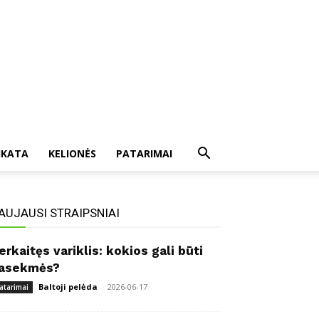
IKATA
KELIONĖS
PATARIMAI
AUJAUSI STRAIPSNIAI
erkaitęs variklis: kokios gali būti
asekmės?
Baltoji pelėda
-
2026-06-17
atarimai