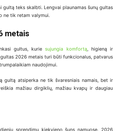
i gultą teks skalbti. Lengvai plaunamas šunų gultas
, o ne tik retam valymui.
26 metais
enkasi gultus, kurie
sujungia komfortą
, higieną ir
ultas 2026 metais turi būti funkcionalus, patvarus
k trumpalaikiam naudojimui.
mą gultą atsiperka ne tik švaresniais namais, bet ir
reiškia mažiau dirgiklių, mažiau kvapų ir daugiau
asdienių sprendimų kiekvieno šuns namuose. 2026