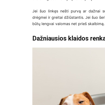
Jei šuo linkęs nešti purvą ar dažnai su
drėgmei ir greitai džiūstantis. Jei šuo še
būtų lengvai valomas net prieš skalbimą.
Dažniausios klaidos renka