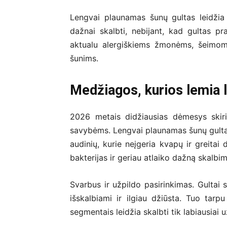
Lengvai plaunamas šunų gultas leidžia
dažnai skalbti, nebijant, kad gultas p
aktualu alergiškiems žmonėms, šeimom
šunims.
Medžiagos, kurios lemia l
2026 metais didžiausias dėmesys skiri
savybėms. Lengvai plaunamas šunų gultas 
audinių, kurie neįgeria kvapų ir greitai
bakterijas ir geriau atlaiko dažną skalbim
Svarbus ir užpildo pasirinkimas. Gultai
išskalbiami ir ilgiau džiūsta. Tuo tar
segmentais leidžia skalbti tik labiausiai u