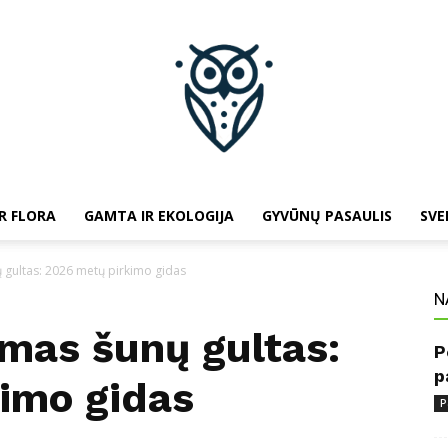
R FLORA
GAMTA IR EKOLOGIJA
GYVŪNŲ PASAULIS
SVE
baltojipeleda.lt
 gultas: 2026 metų pirkimo gidas
N
mas šunų gultas:
P
p
imo gidas
P