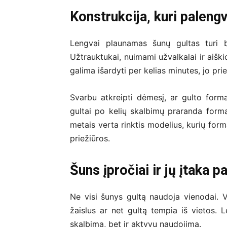
Konstrukcija, kuri paleng
Lengvai plaunamas šunų gultas turi b
Užtrauktukai, nuimami užvalkalai ir aišk
galima išardyti per kelias minutes, jo pri
Svarbu atkreipti dėmesį, ar gulto form
gultai po kelių skalbimų praranda for
metais verta rinktis modelius, kurių form
priežiūros.
Šuns įpročiai ir jų įtaka p
Ne visi šunys gultą naudoja vienodai. Vi
žaislus ar net gultą tempia iš vietos. L
skalbimą, bet ir aktyvų naudojimą.