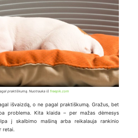
 pagal praktiškumą. Nuotrauka iš
freepik.com
pagal išvaizdą, o ne pagal praktiškumą. Gražus, bet
ampa problema. Kita klaida – per mažas dėmesys
lpa į skalbimo mašiną arba reikalauja rankinio
 retai.