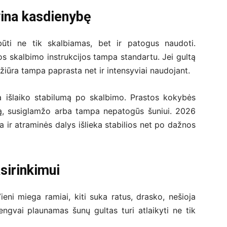
vina kasdienybę
ūti ne tik skalbiamas, bet ir patogus naudoti.
ios skalbimo instrukcijos tampa standartu. Jei gultą
ežiūra tampa paprasta net ir intensyviai naudojant.
a išlaiko stabilumą po skalbimo. Prastos kokybės
mą, susiglamžo arba tampa nepatogūs šuniui. 2026
a ir atraminės dalys išlieka stabilios net po dažnos
asirinkimui
eni miega ramiai, kiti suka ratus, drasko, nešioja
engvai plaunamas šunų gultas turi atlaikyti ne tik