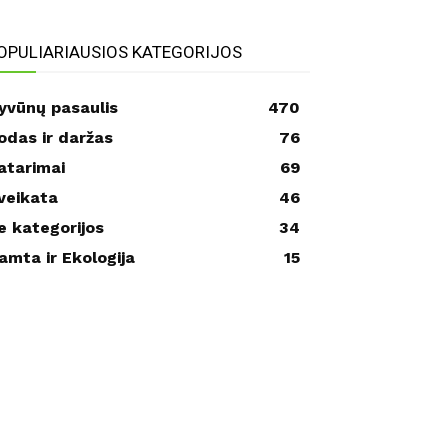
OPULIARIAUSIOS KATEGORIJOS
yvūnų pasaulis
470
odas ir daržas
76
atarimai
69
veikata
46
e kategorijos
34
amta ir Ekologija
15