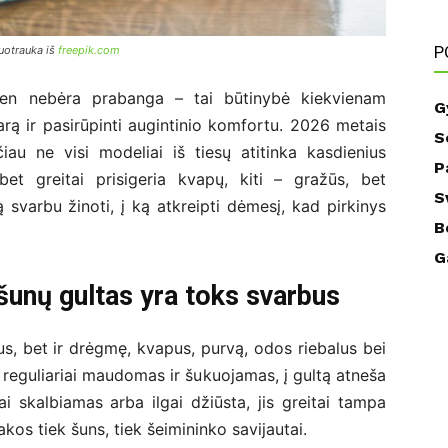
P
uotrauka iš
freepik.com
ien nebėra prabanga – tai būtinybė kiekvienam
G
varą ir pasirūpinti augintinio komfortu. 2026 metais
S
čiau ne visi modeliai iš tiesų atitinka kasdienius
P
bet greitai prisigeria kvapų, kiti – gražūs, bet
S
ą svarbu žinoti, į ką atkreipti dėmesį, kad pirkinys
B
G
šunų gultas yra toks svarbus
us, bet ir drėgmę, kvapus, purvą, odos riebalus bei
 reguliariai maudomas ir šukuojamas, į gultą atneša
iai skalbiamas arba ilgai džiūsta, jis greitai tampa
akos tiek šuns, tiek šeimininko savijautai.