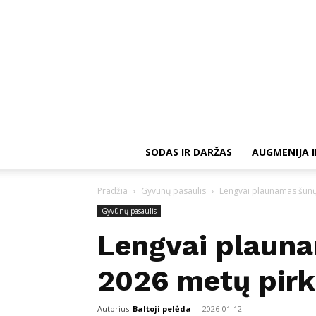
SODAS IR DARŽAS
AUGMENIJA I
Pradžia
Gyvūnų pasaulis
Lengvai plaunamas šunų
Gyvūnų pasaulis
Lengvai plauna
2026 metų pirk
Autorius
Baltoji pelėda
-
2026-01-12