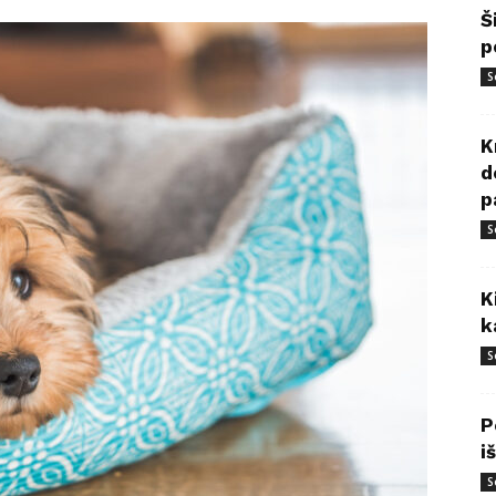
Š
p
S
K
d
p
S
K
k
S
P
i
S