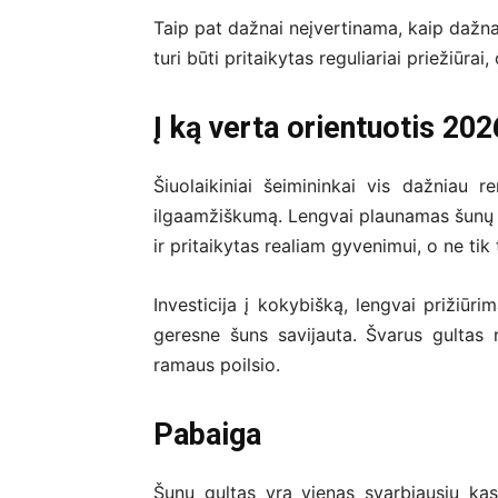
Taip pat dažnai neįvertinama, kaip dažna
turi būti pritaikytas reguliariai priežiūrai
Į ką verta orientuotis 20
Šiuolaikiniai šeimininkai vis dažniau r
ilgaamžiškumą. Lengvai plaunamas šunų g
ir pritaikytas realiam gyvenimui, o ne ti
Investicija į kokybišką, lengvai prižiūri
geresne šuns savijauta. Švarus gultas 
ramaus poilsio.
Pabaiga
Šunų gultas yra vienas svarbiausių k