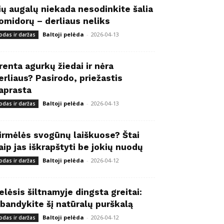
ių augalų niekada nesodinkite šalia
omidorų – derliaus neliks
Baltoji pelėda
-
2026-04-13
odas ir daržas
renta agurkų žiedai ir nėra
erliaus? Pasirodo, priežastis
aprasta
Baltoji pelėda
-
2026-04-13
odas ir daržas
irmėlės svogūnų laiškuose? Štai
aip jas iškrapštyti be jokių nuodų
Baltoji pelėda
-
2026-04-12
odas ir daržas
elėsis šiltnamyje dingsta greitai:
šbandykite šį natūralų purškalą
Baltoji pelėda
-
2026-04-12
odas ir daržas