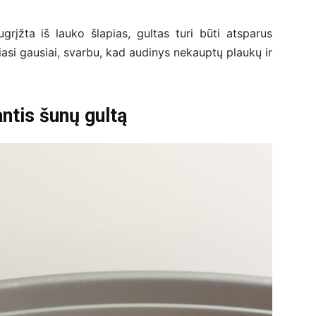
grįžta iš lauko šlapias, gultas turi būti atsparus
riasi gausiai, svarbu, kad audinys nekauptų plaukų ir
ntis šunų gultą