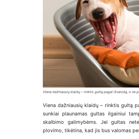
Viena dažniausių klaidų – rinktis gultą pagal išvaizdą, o ne
Viena dažniausių klaidų – rinktis gultą 
sunkiai plaunamas gultas ilgainiui t
skalbimo galimybėms. Jei gultas nete
plovimo, tikėtina, kad jis bus valomas per