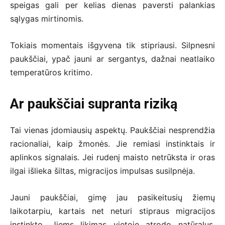
speigas gali per kelias dienas paversti palankias
sąlygas mirtinomis.
Tokiais momentais išgyvena tik stipriausi. Silpnesni
paukščiai, ypač jauni ar sergantys, dažnai neatlaiko
temperatūros kritimo.
Ar paukščiai supranta riziką
Tai vienas įdomiausių aspektų. Paukščiai nesprendžia
racionaliai, kaip žmonės. Jie remiasi instinktais ir
aplinkos signalais. Jei rudenį maisto netrūksta ir oras
ilgai išlieka šiltas, migracijos impulsas susilpnėja.
Jauni paukščiai, gimę jau pasikeitusių žiemų
laikotarpiu, kartais net neturi stipraus migracijos
instinkto. Jiems likimas vietoje atrodo natūralus.