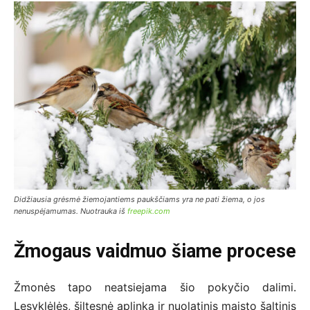
Didžiausia grėsmė žiemojantiems paukščiams yra ne pati žiema, o jos
nenuspėjamumas. Nuotrauka iš
freepik.com
Žmogaus vaidmuo šiame procese
Žmonės tapo neatsiejama šio pokyčio dalimi.
Lesyklėlės, šiltesnė aplinka ir nuolatinis maisto šaltinis