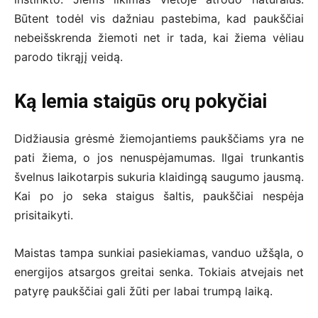
Būtent todėl vis dažniau pastebima, kad paukščiai
nebeišskrenda žiemoti net ir tada, kai žiema vėliau
parodo tikrąjį veidą.
Ką lemia staigūs orų pokyčiai
Didžiausia grėsmė žiemojantiems paukščiams yra ne
pati žiema, o jos nenuspėjamumas. Ilgai trunkantis
švelnus laikotarpis sukuria klaidingą saugumo jausmą.
Kai po jo seka staigus šaltis, paukščiai nespėja
prisitaikyti.
Maistas tampa sunkiai pasiekiamas, vanduo užšąla, o
energijos atsargos greitai senka. Tokiais atvejais net
patyrę paukščiai gali žūti per labai trumpą laiką.