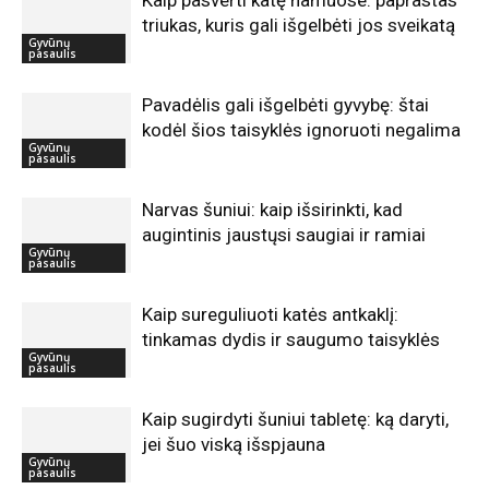
triukas, kuris gali išgelbėti jos sveikatą
Gyvūnų
pasaulis
Pavadėlis gali išgelbėti gyvybę: štai
kodėl šios taisyklės ignoruoti negalima
Gyvūnų
pasaulis
Narvas šuniui: kaip išsirinkti, kad
augintinis jaustųsi saugiai ir ramiai
Gyvūnų
pasaulis
Kaip sureguliuoti katės antkaklį:
tinkamas dydis ir saugumo taisyklės
Gyvūnų
pasaulis
Kaip sugirdyti šuniui tabletę: ką daryti,
jei šuo viską išspjauna
Gyvūnų
pasaulis