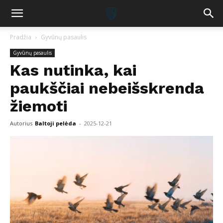
Pradžia
Gyvūnų pasaulis
Gyvūnų pasaulis
Kas nutinka, kai
paukščiai nebeišskrenda
žiemoti
Autorius
Baltoji pelėda
-
2025-12-21