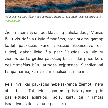
Reiškinys, kai paukščiai nebeišskrenda žiemoti, nėra atsitiktinis. Nuotrauka iš
freepik.com
Žiema ateina tyliai, bet klausimų palieka daug. Vienas
iš jų vis dažniau kyla žmonėms, stebintiems gamtą:
kodėl paukščiai, kurie anksčiau išskrisdavo dar
rudenį, dabar lieka čia pat? Vaizdas, kai vidury
žiemos parke girdisi paukščių balsai, dar prieš kelis
dešimtmečius būtų atrodęs neįprastas. Šiandien tai
tampa norma, kuri kelia ir smalsumą, ir nerimą.
Reiškinys, kai paukščiai nebeišskrenda žiemoti, nėra
atsitiktinis. Tai tylus gamtos prisitaikymas prie
pasikeitusios aplinkos. Tačiau kartu tai ir rimtas
išbandymas tiems, kurie pasilieka.