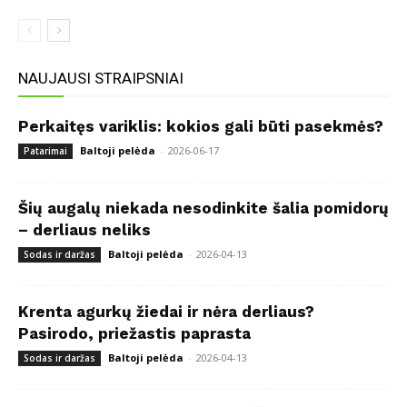
NAUJAUSI STRAIPSNIAI
Perkaitęs variklis: kokios gali būti pasekmės?
Baltoji pelėda
-
2026-06-17
Patarimai
Šių augalų niekada nesodinkite šalia pomidorų
– derliaus neliks
Baltoji pelėda
-
2026-04-13
Sodas ir daržas
Krenta agurkų žiedai ir nėra derliaus?
Pasirodo, priežastis paprasta
Baltoji pelėda
-
2026-04-13
Sodas ir daržas