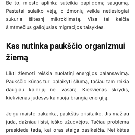
Be to, miesto aplinka suteikia papildomą saugumą.
Pastatai sulaiko vėją, o žmonių veikla netiesiogiai
sukuria šiltesnį mikroklimatą. Visa tai keičia
šimtmečius galiojusias migracijos taisykles.
Kas nutinka paukščio organizmui
žiemą
Likti žiemoti reiškia nuolatinį energijos balansavimą.
Paukščio kūnas turi palaikyti šilumą, tačiau tam reikia
daugiau kalorijų nei vasarą. Kiekvienas skrydis,
kiekvienas judesys kainuoja brangią energiją.
Jeigu maisto pakanka, paukštis prisitaiko. Jis mažiau
juda, dažniau ilsisi, ieško užuovėjos. Tačiau problema
prasideda tada, kai oras staiga pasikeičia. Netikėtas