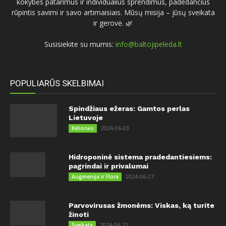
kokybės patarimus ir individualius sprendimus, padedančius
rūpintis savimi ir savo artimaisiais. Mūsų misija – jūsų sveikata
ir gerovė. 🌿
Susisiekite su mumis:
info@baltojipeleda.lt
POPULIARŪS SKELBIMAI
Spindžiaus ežeras: Gamtos perlas
Lietuvoje
2024-06-03
Kelionės
Hidroponinė sistema pradedantiesiems:
pagrindai ir privalumai
2024-06-27
Augmenija ir Flora
Parvovirusas žmonėms: Viskas, ką turite
žinoti
2024-06-12
Sveikata