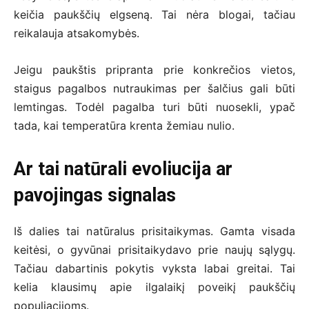
keičia paukščių elgseną. Tai nėra blogai, tačiau
reikalauja atsakomybės.
Jeigu paukštis pripranta prie konkrečios vietos,
staigus pagalbos nutraukimas per šalčius gali būti
lemtingas. Todėl pagalba turi būti nuosekli, ypač
tada, kai temperatūra krenta žemiau nulio.
Ar tai natūrali evoliucija ar
pavojingas signalas
Iš dalies tai natūralus prisitaikymas. Gamta visada
keitėsi, o gyvūnai prisitaikydavo prie naujų sąlygų.
Tačiau dabartinis pokytis vyksta labai greitai. Tai
kelia klausimų apie ilgalaikį poveikį paukščių
populiacijoms.