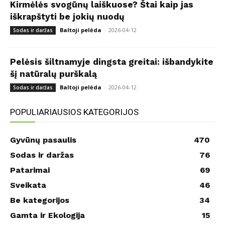
Kirmėlės svogūnų laiškuose? Štai kaip jas
iškrapštyti be jokių nuodų
Baltoji pelėda
-
2026-04-12
Sodas ir daržas
Pelėsis šiltnamyje dingsta greitai: išbandykite
šį natūralų purškalą
Baltoji pelėda
-
2026-04-12
Sodas ir daržas
POPULIARIAUSIOS KATEGORIJOS
Gyvūnų pasaulis
470
Sodas ir daržas
76
Patarimai
69
Sveikata
46
Be kategorijos
34
Gamta ir Ekologija
15