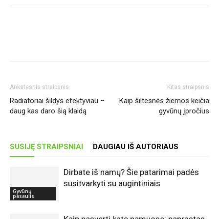
Ankstesnis straipsnis
Kitas straipsnis
Radiatoriai šildys efektyviau –
Kaip šiltesnės žiemos keičia
daug kas daro šią klaidą
gyvūnų įpročius
SUSIJĘ STRAIPSNIAI
DAUGIAU IŠ AUTORIAUS
Dirbate iš namų? Šie patarimai padės
susitvarkyti su augintiniais
Gyvūnų
pasaulis
Kaip pasverti katę namuose: paprastas