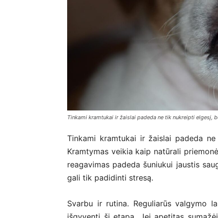
Tinkami kramtukai ir žaislai padeda ne tik nukreipti elgesį, 
Tinkami kramtukai ir žaislai padeda ne t
Kramtymas veikia kaip natūrali priemon
reagavimas padeda šuniukui jaustis saug
gali tik padidinti stresą.
Svarbu ir rutina. Reguliarūs valgymo la
išgyventi šį etapą. Jei apetitas sumažėj