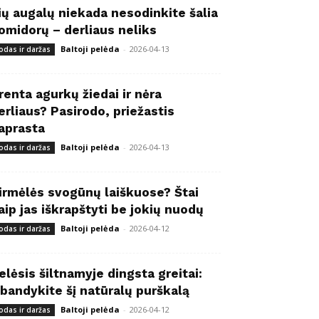
ių augalų niekada nesodinkite šalia
omidorų – derliaus neliks
Baltoji pelėda
-
2026-04-13
odas ir daržas
renta agurkų žiedai ir nėra
erliaus? Pasirodo, priežastis
aprasta
Baltoji pelėda
-
2026-04-13
odas ir daržas
irmėlės svogūnų laiškuose? Štai
aip jas iškrapštyti be jokių nuodų
Baltoji pelėda
-
2026-04-12
odas ir daržas
elėsis šiltnamyje dingsta greitai:
šbandykite šį natūralų purškalą
Baltoji pelėda
-
2026-04-12
odas ir daržas