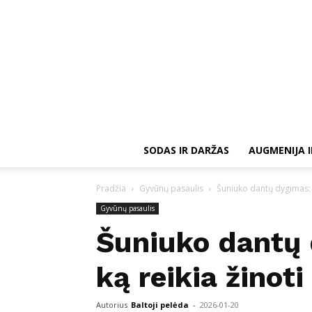
SODAS IR DARŽAS
AUGMENIJA I
Pradžia
Gyvūnų pasaulis
Šuniuko dantų dygimas: v
Gyvūnų pasaulis
Šuniuko dantų 
ką reikia žinoti
Autorius
Baltoji pelėda
-
2026-01-20