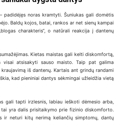
– padidėjęs noras kramtyti. Šuniukas gali domėtis
bėjo. Baldų kojos, batai, rankos ar net sienų kampai
blogas charakteris“, o natūrali reakcija į dantenų
sumažėjimas. Kietas maistas gali kelti diskomfortą,
a visai atsisakyti sauso maisto. Taip pat galima
lį kraujavimą iš dantenų. Kartais ant grindų randami
iškia, kad pieniniai dantys sėkmingai užleidžia vietą
s gali tapti irzlesnis, labiau ieškoti dėmesio arba,
tai yra dalis prisitaikymo prie fizinio diskomforto.
s ir neturi kitų nerimą keliančių simptomų, dantų