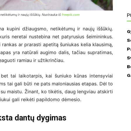
P
netikėtumų ir naujų iššūkių. Nuotrauka iš
freepik.com
na kupini džiaugsmo, netikėtumų ir naujų iššūkių.
G
 kuris neretai nustebina net patyrusius šeimininkus.
S
 rankas ar prarasti apetitą šuniukas kelia klausimą,
P
etapas yra natūrali augimo dalis, tačiau supratimas,
S
guoti ramiau ir užtikrinčiau.
B
G
et tai laikotarpis, kai šuniuko kūnas intensyviai
ms tai gali būti ne pats maloniausias etapas. Dėl to
 su maistu. Žinant, ko tikėtis, daug lengviau atskirti
ukui gali reikėti papildomo dėmesio.
yksta dantų dygimas