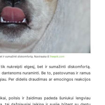
bet ir sumažinti diskomfortą. Nuotrauka iš
freepik.com
ik nukreipti elgesį, bet ir sumažinti diskomfortą.
ė dantenoms nuraminti. Be to, pastovumas ir ramus
iau. Per didelis draudimas ar emocingos reakcijos
ikai, poilsis ir žaidimas padeda šuniukui lengviau
a, tai dažniausiai laikina ir susiję būtent su dantų