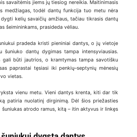
s savaitėmis jiems jų tiesiog nereikia. Maitinimasis
gas medžiagas, todėl dantų funkcija tuo metu nėra
 dygti kelių savaičių amžiaus, tačiau tikrasis dantų
as šeimininkams, prasideda vėliau.
iukui pradeda kristi pieniniai dantys, o jų vietoje
piu šuniuko dantų dygimas tampa intensyviausias.
 gali būti jautrios, o kramtymas tampa savotišku
as paprastai tęsiasi iki penkių–septynių mėnesių
vo vietas.
ksta vienu metu. Vieni dantys krenta, kiti dar tik
ką patiria nuolatinį dirginimą. Dėl šios priežasties
 šuniukas atrodo ramus, kitą – itin aktyvus ir linkęs
 šuniukui dygsta dantys