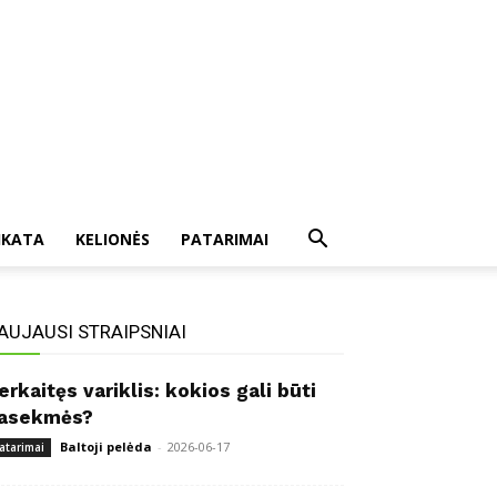
IKATA
KELIONĖS
PATARIMAI
AUJAUSI STRAIPSNIAI
erkaitęs variklis: kokios gali būti
asekmės?
Baltoji pelėda
-
2026-06-17
atarimai