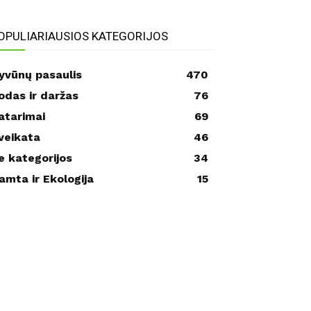
OPULIARIAUSIOS KATEGORIJOS
yvūnų pasaulis
470
odas ir daržas
76
atarimai
69
veikata
46
e kategorijos
34
amta ir Ekologija
15