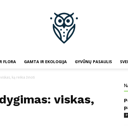
R FLORA
GAMTA IR EKOLOGIJA
GYVŪNŲ PASAULIS
SVE
baltojipeleda.lt
iskas, ką reikia žinoti
N
dygimas: viskas,
P
p
P