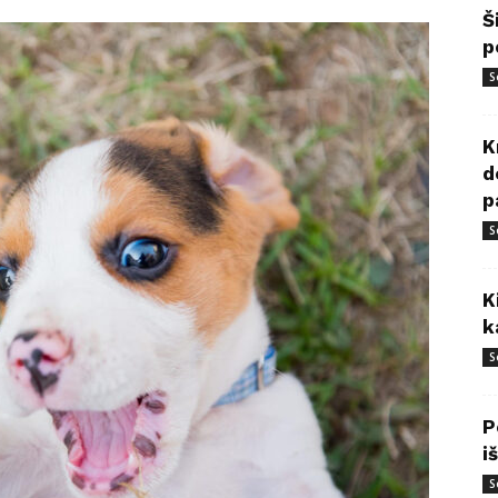
Š
p
S
K
d
p
S
K
k
S
P
i
S