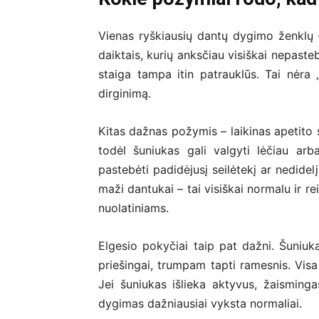
Vienas ryškiausių dantų dygimo ženklų 
daiktais, kurių anksčiau visiškai nepaste
staiga tampa itin patrauklūs. Tai nėra „
dirginimą.
Kitas dažnas požymis – laikinas apetito 
todėl šuniukas gali valgyti lėčiau arb
pastebėti padidėjusį seilėtekį ar nedide
maži dantukai – tai visiškai normalu ir re
nuolatiniams.
Elgesio pokyčiai taip pat dažni. Šuniuka
priešingai, trumpam tapti ramesnis. Visa 
Jei šuniukas išlieka aktyvus, žaisminga
dygimas dažniausiai vyksta normaliai.