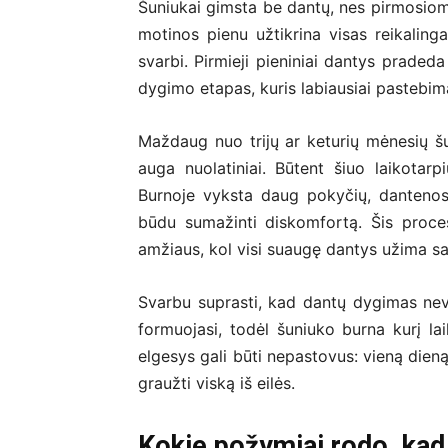
Šuniukai gimsta be dantų, nes pirmosiomi
motinos pienu užtikrina visas reikalin
svarbi. Pirmieji pieniniai dantys pradeda
dygimo etapas, kuris labiausiai pastebim
Maždaug nuo trijų ar keturių mėnesių šun
auga nuolatiniai. Būtent šiuo laikotar
Burnoje vyksta daug pokyčių, dantenos
būdu sumažinti diskomfortą. Šis proces
amžiaus, kol visi suaugę dantys užima sa
Svarbu suprasti, kad dantų dygimas nevy
formuojasi, todėl šuniuko burna kurį lai
elgesys gali būti nepastovus: vieną dieną
graužti viską iš eilės.
Kokie požymiai rodo, kad