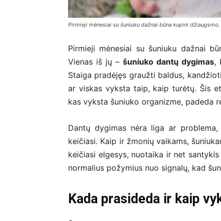
Pirmieji mėnesiai su šuniuku dažnai būna kupini džiaugsmo, 
Pirmieji mėnesiai su šuniuku dažnai bū
Vienas iš jų –
šuniuko dantų dygimas
,
Staiga pradėjęs graužti baldus, kandžioti
ar viskas vyksta taip, kaip turėtų. Šis 
kas vyksta šuniuko organizme, padeda rea
Dantų dygimas nėra liga ar problema, b
keičiasi. Kaip ir žmonių vaikams, šuniuka
keičiasi elgesys, nuotaika ir net santykis
normalius požymius nuo signalų, kad šuni
Kada prasideda ir kaip v