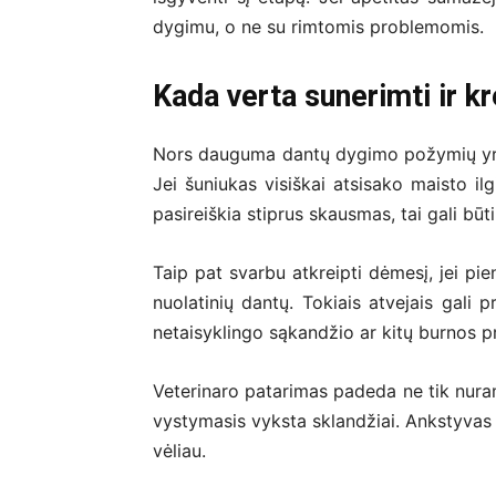
dygimu, o ne su rimtomis problemomis.
Kada verta sunerimti ir kr
Nors dauguma dantų dygimo požymių yra n
Jei šuniukas visiškai atsisako maisto il
pasireiškia stiprus skausmas, tai gali bū
Taip pat svarbu atkreipti dėmesį, jei pien
nuolatinių dantų. Tokiais atvejais gali p
netaisyklingo sąkandžio ar kitų burnos p
Veterinaro patarimas padeda ne tik nurami
vystymasis vyksta sklandžiai. Ankstyvas
vėliau.