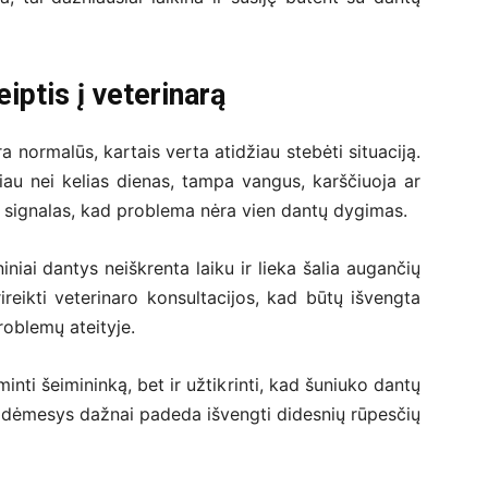
eiptis į veterinarą
ormalūs, kartais verta atidžiau stebėti situaciją.
giau nei kelias dienas, tampa vangus, karščiuoja ar
ti signalas, kad problema nėra vien dantų dygimas.
iniai dantys neiškrenta laiku ir lieka šalia augančių
rireikti veterinaro konsultacijos, kad būtų išvengta
roblemų ateityje.
nti šeimininką, bet ir užtikrinti, kad šuniuko dantų
 dėmesys dažnai padeda išvengti didesnių rūpesčių