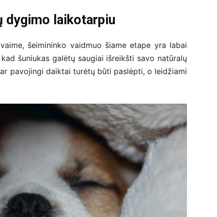
ų dygimo laikotarpiu
vaime, šeimininko vaidmuo šiame etape yra labai
, kad šuniukas galėtų saugiai išreikšti savo natūralų
 ar pavojingi daiktai turėtų būti paslėpti, o leidžiami