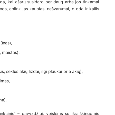
da, kai ašarų susidaro per daug arba jos tinkamai
os, aplink jas kaupiasi nešvarumai, o oda ir kailis
pūnas),
, maistas),
, seklūs akių lizdai, ilgi plaukai prie akių),
imas,
ma).
unkcinis“ – pavyzdžiui, veislėms su išraiškingomis