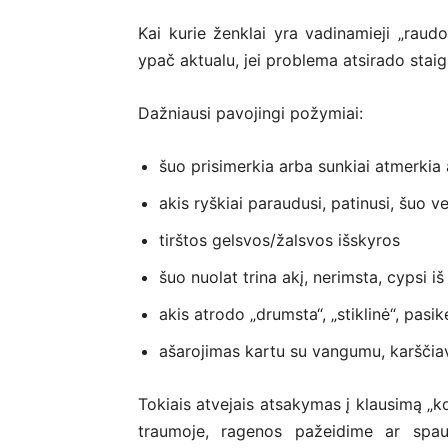
Kai kurie ženklai yra vadinamieji „raudo
ypač aktualu, jei problema atsirado staig
Dažniausi pavojingi požymiai:
šuo prisimerkia arba sunkiai atmerkia 
akis ryškiai paraudusi, patinusi, šuo v
tirštos gelsvos/žalsvos išskyros
šuo nuolat trina akį, nerimsta, cypsi 
akis atrodo „drumsta“, „stiklinė“, pasi
ašarojimas kartu su vangumu, karščia
Tokiais atvejais atsakymas į klausimą „k
traumoje, ragenos pažeidime ar spaud