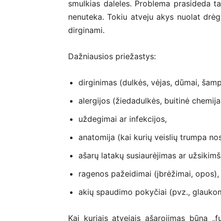
smulkias daleles. Problema prasideda ta
nenuteka. Tokiu atveju akys nuolat drėgn
dirginami.
Dažniausios priežastys:
dirginimas (dulkės, vėjas, dūmai, šam
alergijos (žiedadulkės, buitinė chemija
uždegimai ar infekcijos,
anatomija (kai kurių veislių trumpa nosis
ašarų latakų susiaurėjimas ar užsikimš
ragenos pažeidimai (įbrėžimai, opos),
akių spaudimo pokyčiai (pvz., glauko
Kai kuriais atvejais ašarojimas būna „f