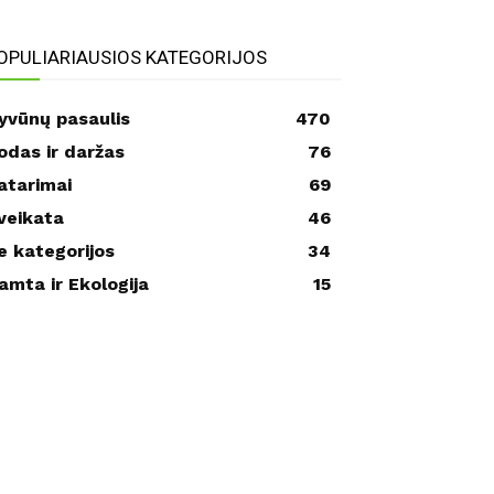
OPULIARIAUSIOS KATEGORIJOS
yvūnų pasaulis
470
odas ir daržas
76
atarimai
69
veikata
46
e kategorijos
34
amta ir Ekologija
15