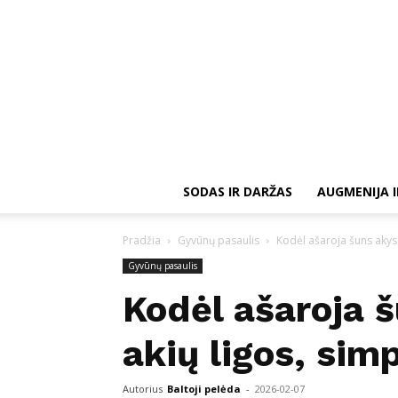
SODAS IR DARŽAS
AUGMENIJA I
Pradžia
Gyvūnų pasaulis
Kodėl ašaroja šuns akys
Gyvūnų pasaulis
Kodėl ašaroja 
akių ligos, si
Autorius
Baltoji pelėda
-
2026-02-07