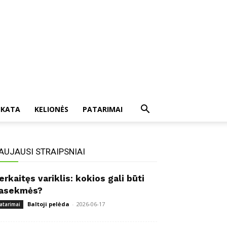
IKATA
KELIONĖS
PATARIMAI
AUJAUSI STRAIPSNIAI
erkaitęs variklis: kokios gali būti
asekmės?
Baltoji pelėda
-
2026-06-17
atarimai