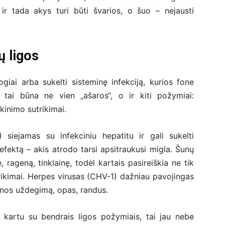
ir tada akys turi būti švarios, o šuo – nejausti
ų ligos
iogiai arba sukelti sisteminę infekciją, kurios fone
 tai būna ne vien „ašaros“, o ir kiti požymiai:
škinimo sutrikimai.
 siejamas su infekciniu hepatitu ir gali sukelti
fektą – akis atrodo tarsi apsitraukusi migla. Šunų
 rageną, tinklainę, todėl kartais pasireiškia ne tik
rikimai. Herpes virusas (CHV-1) dažniau pavojingas
genos uždegimą, opas, randus.
a kartu su bendrais ligos požymiais, tai jau nebe