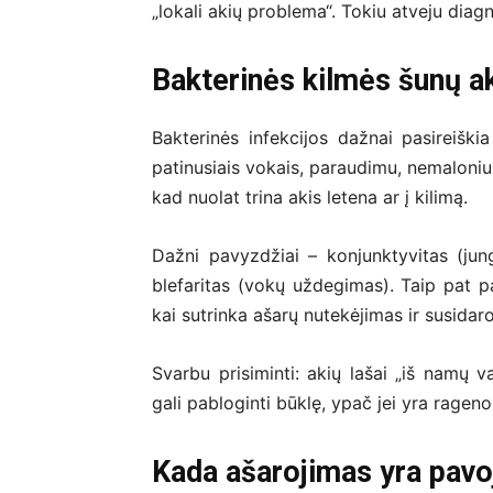
„lokali akių problema“. Tokiu atveju diag
Bakterinės kilmės šunų ak
Bakterinės infekcijos dažnai pasireiški
patinusiais vokais, paraudimu, nemaloniu 
kad nuolat trina akis letena ar į kilimą.
Dažni pavyzdžiai – konjunktyvitas (jun
blefaritas (vokų uždegimas). Taip pat pa
kai sutrinka ašarų nutekėjimas ir susidar
Svarbu prisiminti: akių lašai „iš namų v
gali pabloginti būklę, ypač jei yra rage
Kada ašarojimas yra pavo