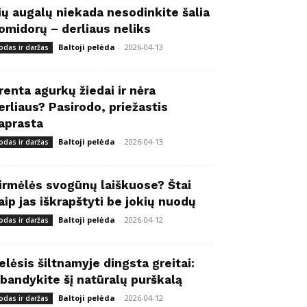
ių augalų niekada nesodinkite šalia
omidorų – derliaus neliks
Baltoji pelėda
-
2026-04-13
odas ir daržas
renta agurkų žiedai ir nėra
erliaus? Pasirodo, priežastis
aprasta
Baltoji pelėda
-
2026-04-13
odas ir daržas
irmėlės svogūnų laiškuose? Štai
aip jas iškrapštyti be jokių nuodų
Baltoji pelėda
-
2026-04-12
odas ir daržas
elėsis šiltnamyje dingsta greitai:
šbandykite šį natūralų purškalą
Baltoji pelėda
-
2026-04-12
odas ir daržas