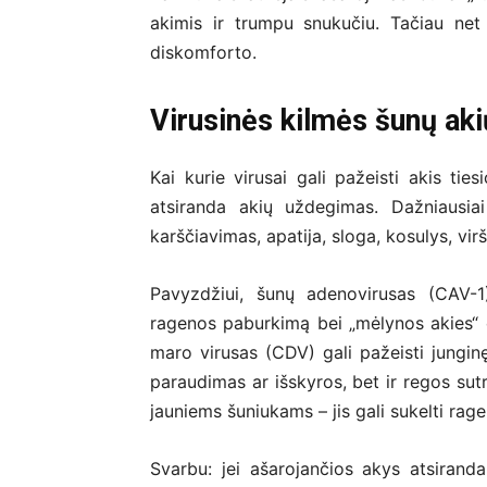
akimis ir trumpu snukučiu. Tačiau net 
diskomforto.
Virusinės kilmės šunų aki
Kai kurie virusai gali pažeisti akis ties
atsiranda akių uždegimas. Dažniausiai
karščiavimas, apatija, sloga, kosulys, vir
Pavyzdžiui, šunų adenovirusas (CAV-1)
ragenos paburkimą bei „mėlynos akies“ e
maro virusas (CDV) gali pažeisti junginę,
paraudimas ar išskyros, bet ir regos sut
jauniems šuniukams – jis gali sukelti ra
Svarbu: jei ašarojančios akys atsirand