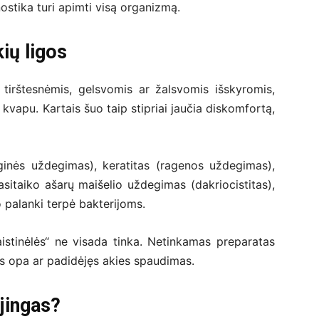
nostika turi apimti visą organizmą.
ių ligos
a tirštesnėmis, gelsvomis ar žalsvomis išskyromis,
kvapu. Kartais šuo taip stipriai jaučia diskomfortą,
ginės uždegimas), keratitas (ragenos uždegimas),
sitaiko ašarų maišelio uždegimas (dakriocistitas),
o palanki terpė bakterijoms.
aistinėlės“ ne visada tinka. Netinkamas preparatas
nos opa ar padidėjęs akies spaudimas.
jingas?