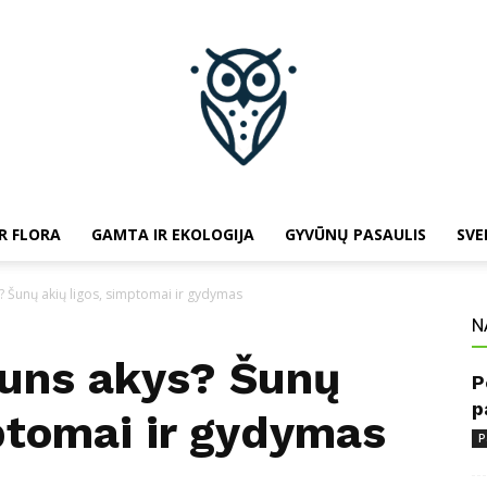
R FLORA
GAMTA IR EKOLOGIJA
GYVŪNŲ PASAULIS
SVE
baltojipeleda.lt
? Šunų akių ligos, simptomai ir gydymas
N
šuns akys? Šunų
P
p
mptomai ir gydymas
P