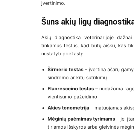
įvertinimo.
Šuns akių ligų diagnostik
Akių diagnostika veterinarijoje dažnai 
tinkamus testus, kad būtų aišku, kas tik
nustatyti priežastį:
Širmerio testas
– įvertina ašarų gamyb
sindromo ar kitų sutrikimų
Fluoresceino testas
– nudažoma ragena
vientisumo pažeidimo
Akies tonometrija
– matuojamas akispū
Mėginių paėmimas tyrimams
– jei įta
tiriamos išskyros arba gleivinės mėgin