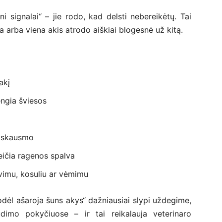
ni signalai“ – jie rodo, kad delsti nebereikėtų. Tai
a arba viena akis atrodo aiškiai blogesnė už kitą.
akį
engia šviesos
iš skausmo
keičia ragenos spalva
vimu, kosuliu ar vėmimu
odėl ašaroja šuns akys“ dažniausiai slypi uždegime,
imo pokyčiuose – ir tai reikalauja veterinaro