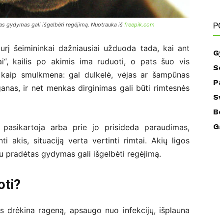
P
tas gydymas gali išgelbėti regėjimą. Nuotrauka iš
freepik.com
urį šeimininkai dažniausiai užduoda tada, kai ant
G
ai“, kailis po akimis ima ruduoti, o pats šuo vis
S
o kaip smulkmena: gal dulkelė, vėjas ar šampūnas
P
rganas, ir net menkas dirginimas gali būti rimtesnės
S
B
G
s pasikartoja arba prie jo prisideda paraudimas,
 akis, situaciją verta vertinti rimtai. Akių ligos
ku pradėtas gydymas gali išgelbėti regėjimą.
oti?
s drėkina rageną, apsaugo nuo infekcijų, išplauna