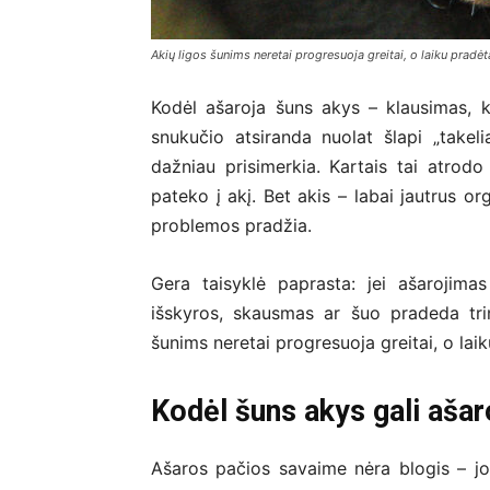
Akių ligos šunims neretai progresuoja greitai, o laiku pradė
Kodėl ašaroja šuns akys – klausimas, k
snukučio atsiranda nuolat šlapi „takeli
dažniau prisimerkia. Kartais tai atrod
pateko į akį. Bet akis – labai jautrus o
problemos pradžia.
Gera taisyklė paprasta: jei ašarojima
išskyros, skausmas ar šuo pradeda trinti
šunims neretai progresuoja greitai, o lai
Kodėl šuns akys gali ašar
Ašaros pačios savaime nėra blogis – jo