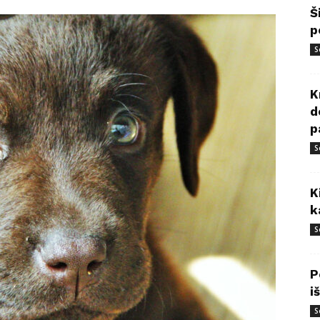
Š
p
S
K
d
p
S
K
k
S
P
i
S