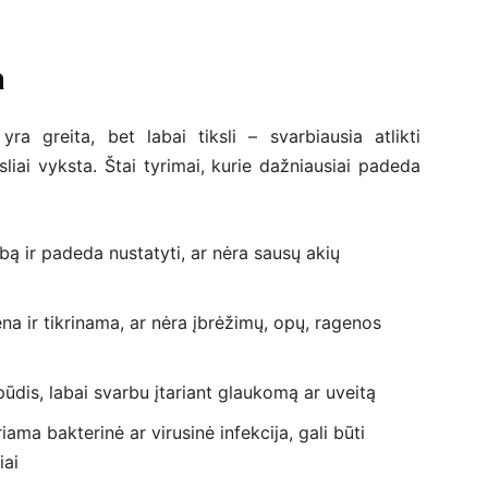
a
yra greita, bet labai tiksli – svarbiausia atlikti
sliai vyksta. Štai tyrimai, kurie dažniausiai padeda
ą ir padeda nustatyti, ar nėra sausų akių
 ir tikrinama, ar nėra įbrėžimų, opų, ragenos
dis, labai svarbu įtariant glaukomą ar uveitą
riama bakterinė ar virusinė infekcija, gali būti
iai