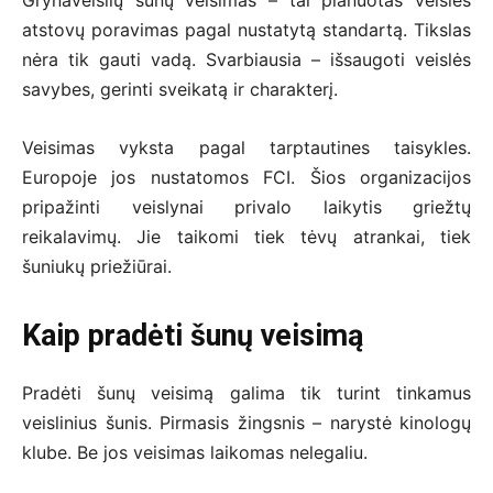
Grynaveislių šunų veisimas – tai planuotas veislės
atstovų poravimas pagal nustatytą standartą. Tikslas
nėra tik gauti vadą. Svarbiausia – išsaugoti veislės
savybes, gerinti sveikatą ir charakterį.
Veisimas vyksta pagal tarptautines taisykles.
Europoje jos nustatomos FCI. Šios organizacijos
pripažinti veislynai privalo laikytis griežtų
reikalavimų. Jie taikomi tiek tėvų atrankai, tiek
šuniukų priežiūrai.
Kaip pradėti šunų veisimą
Pradėti šunų veisimą galima tik turint tinkamus
veislinius šunis. Pirmasis žingsnis – narystė kinologų
klube. Be jos veisimas laikomas nelegaliu.