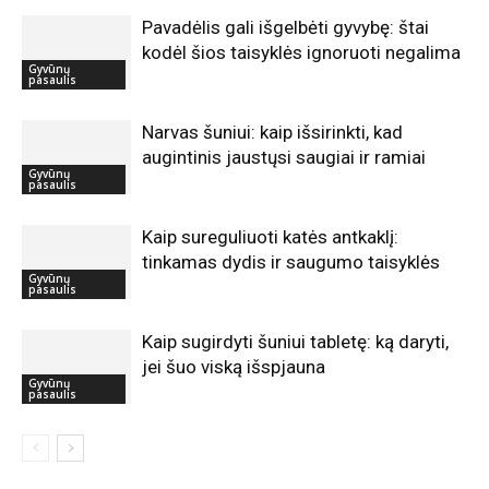
Pavadėlis gali išgelbėti gyvybę: štai
kodėl šios taisyklės ignoruoti negalima
Gyvūnų
pasaulis
Narvas šuniui: kaip išsirinkti, kad
augintinis jaustųsi saugiai ir ramiai
Gyvūnų
pasaulis
Kaip sureguliuoti katės antkaklį:
tinkamas dydis ir saugumo taisyklės
Gyvūnų
pasaulis
Kaip sugirdyti šuniui tabletę: ką daryti,
jei šuo viską išspjauna
Gyvūnų
pasaulis