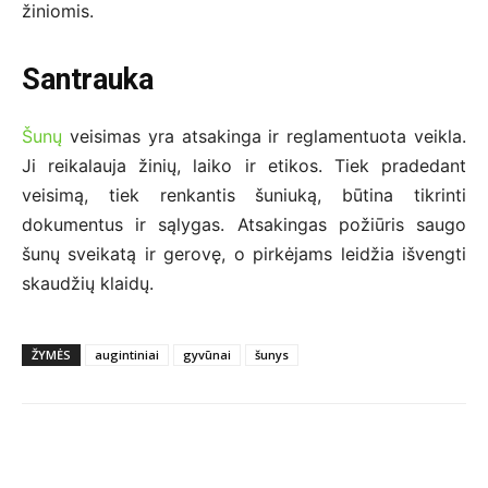
žiniomis.
Santrauka
Šunų
veisimas yra atsakinga ir reglamentuota veikla.
Ji reikalauja žinių, laiko ir etikos. Tiek pradedant
veisimą, tiek renkantis šuniuką, būtina tikrinti
dokumentus ir sąlygas. Atsakingas požiūris saugo
šunų sveikatą ir gerovę, o pirkėjams leidžia išvengti
skaudžių klaidų.
ŽYMĖS
augintiniai
gyvūnai
šunys