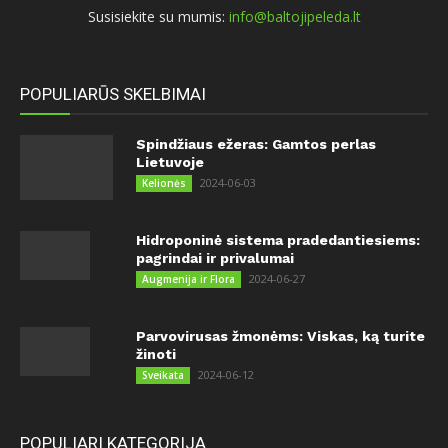
Susisiekite su mumis:
info@baltojipeleda.lt
POPULIARŪS SKELBIMAI
Spindžiaus ežeras: Gamtos perlas
Lietuvoje
2024-06-03
Kelionės
Hidroponinė sistema pradedantiesiems:
pagrindai ir privalumai
2024-06-27
Augmenija ir Flora
Parvovirusas žmonėms: Viskas, ką turite
žinoti
2024-06-12
Sveikata
POPULIARI KATEGORIJA