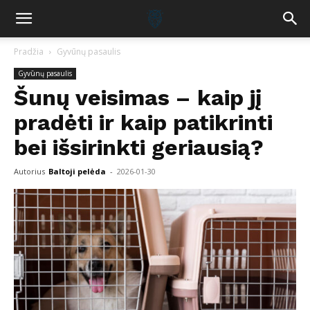
Pradžia
Gyvūnų pasaulis
Gyvūnų pasaulis
Šunų veisimas – kaip jį
pradėti ir kaip patikrinti
bei išsirinkti geriausią?
Autorius
Baltoji pelėda
-
2026-01-30