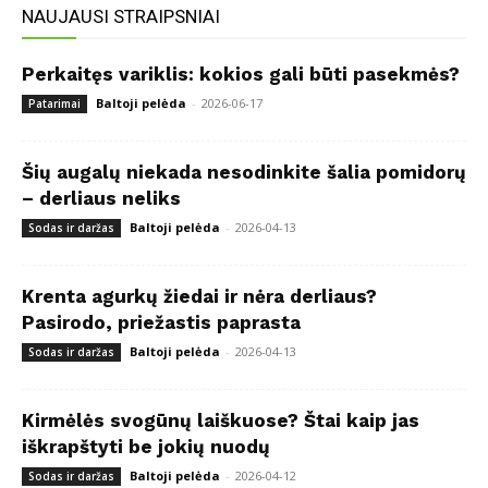
NAUJAUSI STRAIPSNIAI
Perkaitęs variklis: kokios gali būti pasekmės?
Baltoji pelėda
-
2026-06-17
Patarimai
Šių augalų niekada nesodinkite šalia pomidorų
– derliaus neliks
Baltoji pelėda
-
2026-04-13
Sodas ir daržas
Krenta agurkų žiedai ir nėra derliaus?
Pasirodo, priežastis paprasta
Baltoji pelėda
-
2026-04-13
Sodas ir daržas
Kirmėlės svogūnų laiškuose? Štai kaip jas
iškrapštyti be jokių nuodų
Baltoji pelėda
-
2026-04-12
Sodas ir daržas