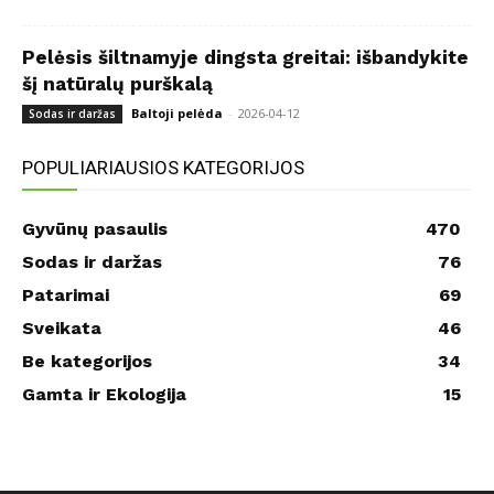
Pelėsis šiltnamyje dingsta greitai: išbandykite
šį natūralų purškalą
Baltoji pelėda
-
2026-04-12
Sodas ir daržas
POPULIARIAUSIOS KATEGORIJOS
Gyvūnų pasaulis
470
Sodas ir daržas
76
Patarimai
69
Sveikata
46
Be kategorijos
34
Gamta ir Ekologija
15