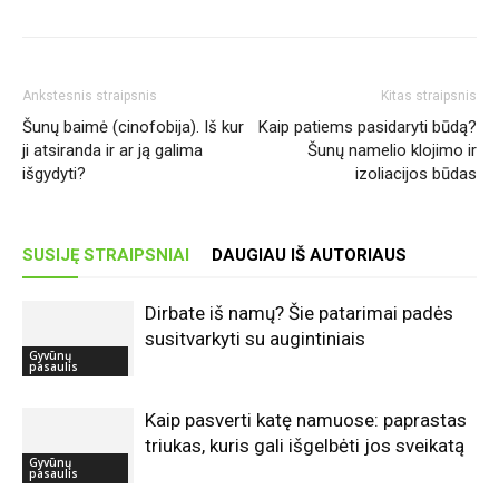
Ankstesnis straipsnis
Kitas straipsnis
Šunų baimė (cinofobija). Iš kur
Kaip patiems pasidaryti būdą?
ji atsiranda ir ar ją galima
Šunų namelio klojimo ir
išgydyti?
izoliacijos būdas
SUSIJĘ STRAIPSNIAI
DAUGIAU IŠ AUTORIAUS
Dirbate iš namų? Šie patarimai padės
susitvarkyti su augintiniais
Gyvūnų
pasaulis
Kaip pasverti katę namuose: paprastas
triukas, kuris gali išgelbėti jos sveikatą
Gyvūnų
pasaulis