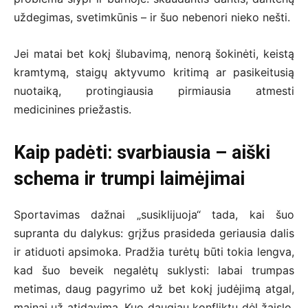
uždegimas, svetimkūnis – ir šuo nebenori nieko nešti.
Jei matai bet kokį šlubavimą, nenorą šokinėti, keistą
kramtymą, staigų aktyvumo kritimą ar pasikeitusią
nuotaiką, protingiausia pirmiausia atmesti
medicinines priežastis.
Kaip padėti: svarbiausia – aiški
schema ir trumpi laimėjimai
Sportavimas dažnai „susiklijuoja“ tada, kai šuo
supranta du dalykus: grįžus prasideda geriausia dalis
ir atiduoti apsimoka. Pradžia turėtų būti tokia lengva,
kad šuo beveik negalėtų suklysti: labai trumpas
metimas, daug pagyrimo už bet kokį judėjimą atgal,
mainai už atidavimą. Kuo daugiau konfliktų dėl žaislo,