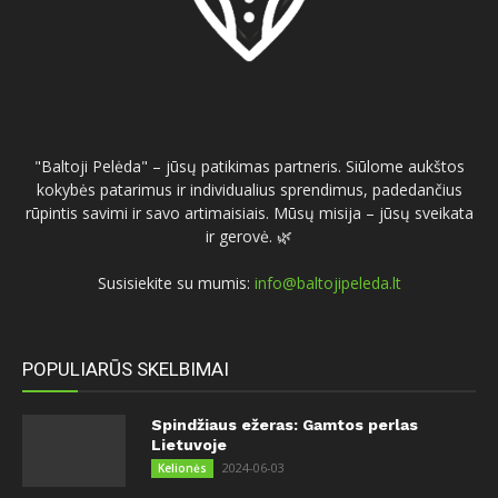
"Baltoji Pelėda" – jūsų patikimas partneris. Siūlome aukštos
kokybės patarimus ir individualius sprendimus, padedančius
rūpintis savimi ir savo artimaisiais. Mūsų misija – jūsų sveikata
ir gerovė. 🌿
Susisiekite su mumis:
info@baltojipeleda.lt
POPULIARŪS SKELBIMAI
Spindžiaus ežeras: Gamtos perlas
Lietuvoje
2024-06-03
Kelionės