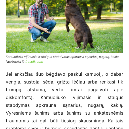
Kamuoliuko vijimasis ir staigus stabdymas apkrauna sąnarius, nugarą, kaklą.
Nuotrauka iš
freepik.com
Jei anksčiau šuo bėgdavo paskui kamuolį, o dabar
vengia, sustoja, sėda, grįžta lėčiau arba renkasi tik
trumpą atstumą, verta rimtai pagalvoti apie
diskomfortą. Kamuoliuko vijimasis ir staigus
stabdymas apkrauna sąnarius, nugarą, kaklą.
Vyresniems šunims arba šunims su ankstesnėmis
traumomis tai gali būti tiesiog skausminga. Kartais
problema slypi ir burnoje: skaudantis dantis, dantenų