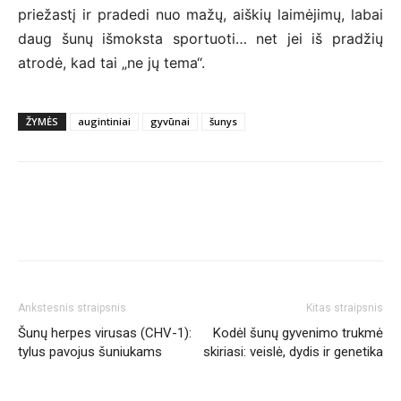
priežastį ir pradedi nuo mažų, aiškių laimėjimų, labai
daug šunų išmoksta sportuoti… net jei iš pradžių
atrodė, kad tai „ne jų tema“.
ŽYMĖS
augintiniai
gyvūnai
šunys
Ankstesnis straipsnis
Kitas straipsnis
Šunų herpes virusas (CHV-1):
Kodėl šunų gyvenimo trukmė
tylus pavojus šuniukams
skiriasi: veislė, dydis ir genetika