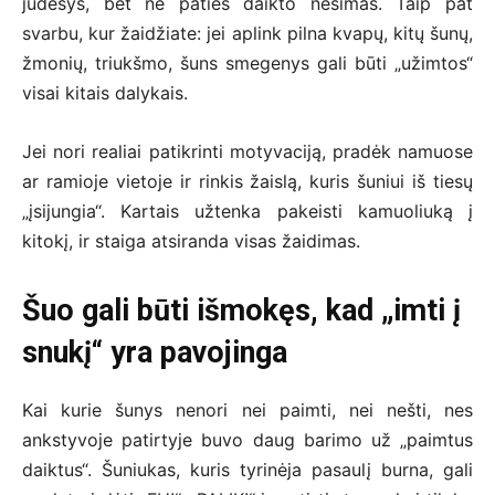
judesys, bet ne paties daikto nešimas. Taip pat
svarbu, kur žaidžiate: jei aplink pilna kvapų, kitų šunų,
žmonių, triukšmo, šuns smegenys gali būti „užimtos“
visai kitais dalykais.
Jei nori realiai patikrinti motyvaciją, pradėk namuose
ar ramioje vietoje ir rinkis žaislą, kuris šuniui iš tiesų
„įsijungia“. Kartais užtenka pakeisti kamuoliuką į
kitokį, ir staiga atsiranda visas žaidimas.
Šuo gali būti išmokęs, kad „imti į
snukį“ yra pavojinga
Kai kurie šunys nenori nei paimti, nei nešti, nes
ankstyvoje patirtyje buvo daug barimo už „paimtus
daiktus“. Šuniukas, kuris tyrinėja pasaulį burna, gali