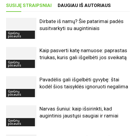
SUSIJĘ STRAIPSNIAI
DAUGIAU IŠ AUTORIAUS
Dirbate iš namų? Šie patarimai padės
susitvarkyti su augintiniais
Gyvūnų
pasaulis
Kaip pasverti katę namuose: paprastas
triukas, kuris gali išgelbėti jos sveikatą
Gyvūnų
pasaulis
Pavadėlis gali išgelbėti gyvybę: štai
kodėl šios taisyklės ignoruoti negalima
Gyvūnų
pasaulis
Narvas šuniui: kaip išsirinkti, kad
augintinis jaustųsi saugiai ir ramiai
Gyvūnų
pasaulis