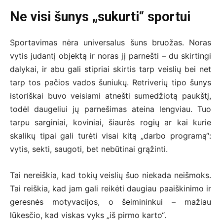
Ne visi šunys „sukurti“ sportui
Sportavimas nėra universalus šuns bruožas. Noras
vytis judantį objektą ir noras jį parnešti – du skirtingi
dalykai, ir abu gali stipriai skirtis tarp veislių bei net
tarp tos pačios vados šuniukų. Retriverių tipo šunys
istoriškai buvo veisiami atnešti sumedžiotą paukštį,
todėl daugeliui jų parnešimas ateina lengviau. Tuo
tarpu sarginiai, koviniai, šiaurės rogių ar kai kurie
skalikų tipai gali turėti visai kitą „darbo programą“:
vytis, sekti, saugoti, bet nebūtinai grąžinti.
Tai nereiškia, kad tokių veislių šuo niekada neišmoks.
Tai reiškia, kad jam gali reikėti daugiau paaiškinimo ir
geresnės motyvacijos, o šeimininkui – mažiau
lūkesčio, kad viskas vyks „iš pirmo karto“.