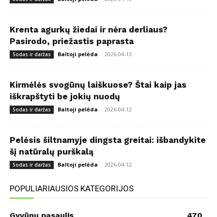
Krenta agurkų žiedai ir nėra derliaus?
Pasirodo, priežastis paprasta
Baltoji pelėda
-
2026-04-13
Sodas ir daržas
Kirmėlės svogūnų laiškuose? Štai kaip jas
iškrapštyti be jokių nuodų
Baltoji pelėda
-
2026-04-12
Sodas ir daržas
Pelėsis šiltnamyje dingsta greitai: išbandykite
šį natūralų purškalą
Baltoji pelėda
-
2026-04-12
Sodas ir daržas
POPULIARIAUSIOS KATEGORIJOS
Gyvūnų pasaulis
470