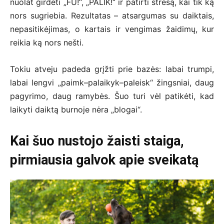
nuolat girdėti „FU!“, „PALIK!“ ir patirti stresą, kai tik ką
nors sugriebia. Rezultatas – atsargumas su daiktais,
nepasitikėjimas, o kartais ir vengimas žaidimų, kur
reikia ką nors nešti.
Tokiu atveju padeda grįžti prie bazės: labai trumpi,
labai lengvi „paimk–palaikyk–paleisk“ žingsniai, daug
pagyrimo, daug ramybės. Šuo turi vėl patikėti, kad
laikyti daiktą burnoje nėra „blogai“.
Kai šuo nustojo žaisti staiga,
pirmiausia galvok apie sveikatą