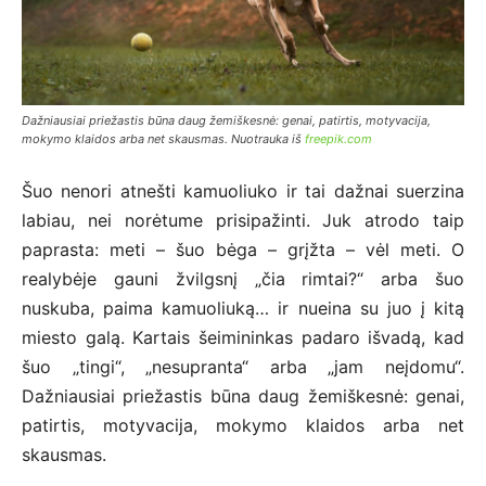
Dažniausiai priežastis būna daug žemiškesnė: genai, patirtis, motyvacija,
mokymo klaidos arba net skausmas. Nuotrauka iš
freepik.com
Šuo nenori atnešti kamuoliuko ir tai dažnai suerzina
labiau, nei norėtume prisipažinti. Juk atrodo taip
paprasta: meti – šuo bėga – grįžta – vėl meti. O
realybėje gauni žvilgsnį „čia rimtai?“ arba šuo
nuskuba, paima kamuoliuką… ir nueina su juo į kitą
miesto galą. Kartais šeimininkas padaro išvadą, kad
šuo „tingi“, „nesupranta“ arba „jam neįdomu“.
Dažniausiai priežastis būna daug žemiškesnė: genai,
patirtis, motyvacija, mokymo klaidos arba net
skausmas.