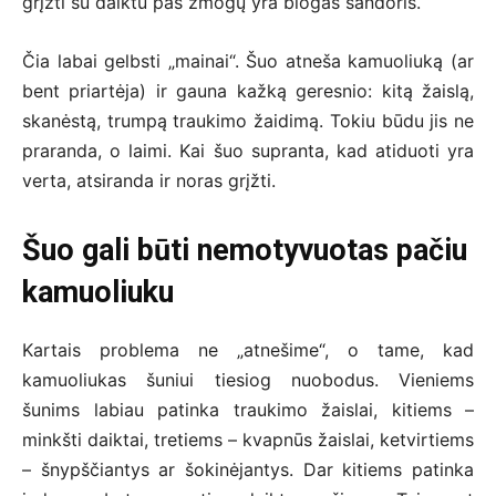
grįžti su daiktu pas žmogų yra blogas sandoris.
Čia labai gelbsti „mainai“. Šuo atneša kamuoliuką (ar
bent priartėja) ir gauna kažką geresnio: kitą žaislą,
skanėstą, trumpą traukimo žaidimą. Tokiu būdu jis ne
praranda, o laimi. Kai šuo supranta, kad atiduoti yra
verta, atsiranda ir noras grįžti.
Šuo gali būti nemotyvuotas pačiu
kamuoliuku
Kartais problema ne „atnešime“, o tame, kad
kamuoliukas šuniui tiesiog nuobodus. Vieniems
šunims labiau patinka traukimo žaislai, kitiems –
minkšti daiktai, tretiems – kvapnūs žaislai, ketvirtiems
– šnypščiantys ar šokinėjantys. Dar kitiems patinka