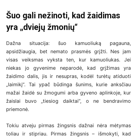
Šuo gali nežinoti, kad žaidimas
yra „dviejų žmonių“
Dažna situacija: šuo kamuoliuką pagauna,
apsidžiaugia, bet nemato prasmės grįžti. Nes jam
visas veiksmas vyksta ten, kur kamuoliukas. Jei
niekas jo gyvenime neparodė, kad grįžimas yra
žaidimo dalis, jis ir nesupras, kodėl turėtų atiduoti
„laimikį“. Tai ypač būdinga šunims, kurie anksčiau
mažai žaidė su žmogumi arba gyveno aplinkoje, kur
žaislai buvo „tiesiog daiktai“, o ne bendravimo
priemonė.
Tokiu atveju pirmas žingsnis dažnai nėra mėtymas
toliau ir stipriau. Pirmas žingsnis – išmokyti, kad