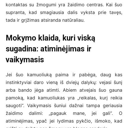
kontaktas su žmogumi yra žaidimo centras. Kai šuo
supranta, kad smagiausia dalis vyksta prie tavęs,
tada ir grįžimas atsiranda natūraliau.
Mokymo klaida, kuri viską
sugadina: atiminėjimas ir
vaikymasis
Jei šuo kamuoliuką paima ir pabėga, daug kas
instinktyviai daro vieną iš dviejų dalykų: vejasi šunį
arba bando jėga atimti. Abiem atvejais šuo gauna
pamoką, kad kamuoliukas yra „reikalas, kurį reikia
saugoti“. Vaikymasis šuniui dažnai tampa geriausia
žaidimo dalimi: „pagauk mane, jei gali“. O
atiminėjimas, ypač jei lydimas pykčio, išmoko, kad