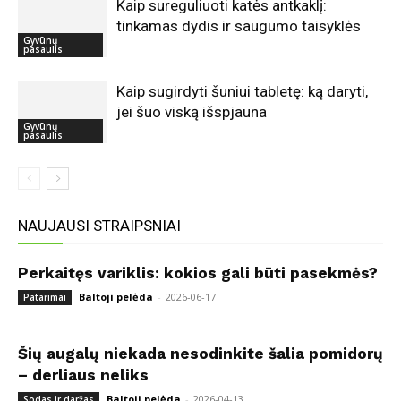
Kaip sureguliuoti katės antkaklį:
tinkamas dydis ir saugumo taisyklės
Gyvūnų
pasaulis
Kaip sugirdyti šuniui tabletę: ką daryti,
jei šuo viską išspjauna
Gyvūnų
pasaulis
NAUJAUSI STRAIPSNIAI
Perkaitęs variklis: kokios gali būti pasekmės?
Baltoji pelėda
-
2026-06-17
Patarimai
Šių augalų niekada nesodinkite šalia pomidorų
– derliaus neliks
Baltoji pelėda
-
2026-04-13
Sodas ir daržas