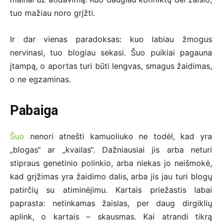
tuo mažiau noro grįžti.
Ir dar vienas paradoksas: kuo labiau žmogus
nervinasi, tuo blogiau sekasi. Šuo puikiai pagauna
įtampą, o aportas turi būti lengvas, smagus žaidimas,
o ne egzaminas.
Pabaiga
Šuo
nenori atnešti kamuoliuko ne todėl, kad yra
„blogas“ ar „kvailas“. Dažniausiai jis arba neturi
stipraus genetinio polinkio, arba niekas jo neišmokė,
kad grįžimas yra žaidimo dalis, arba jis jau turi blogų
patirčių su atiminėjimu. Kartais priežastis labai
paprasta: netinkamas žaislas, per daug dirgiklių
aplink, o kartais – skausmas. Kai atrandi tikrą