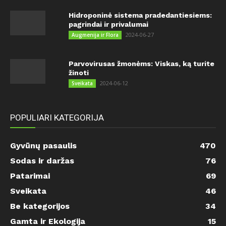
Hidroponinė sistema pradedantiesiems:
pagrindai ir privalumai
2024-06-27
Augmenija ir Flora
Parvovirusas žmonėms: Viskas, ką turite
žinoti
2024-06-12
Sveikata
POPULIARI KATEGORIJA
Gyvūnų pasaulis
470
Sodas ir daržas
76
Patarimai
69
Sveikata
46
Be kategorijos
34
Gamta ir Ekologija
15