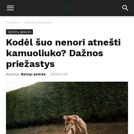
Pradžia
Gyvūnų pasaulis
Gyvūnų pasaulis
Kodėl šuo nenori atnešti
kamuoliuko? Dažnos
priežastys
Autorius
Baltoji pelėda
-
2026-01-04