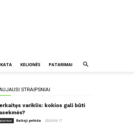
IKATA
KELIONĖS
PATARIMAI
AUJAUSI STRAIPSNIAI
erkaitęs variklis: kokios gali būti
asekmės?
Baltoji pelėda
-
2026-06-17
atarimai