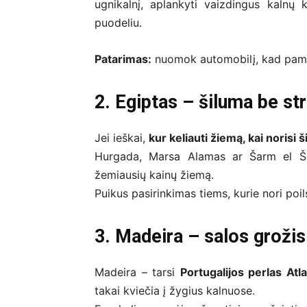
ugnikalnį, aplankyti vaizdingus kalnų 
puodeliu.
Patarimas:
nuomok automobilį, kad pamat
2. Egiptas – šiluma be st
Jei ieškai,
kur keliauti žiemą, kai norisi 
Hurgada, Marsa Alamas ar Šarm el Še
žemiausių kainų žiemą.
Puikus pasirinkimas tiems, kurie nori poil
3. Madeira – salos grožis
Madeira – tarsi
Portugalijos perlas Atl
takai kviečia į žygius kalnuose.