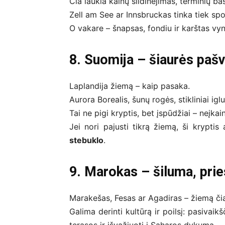
Čia laukia kalnų slidinėjimas, terminių b
Zell am See ar Innsbruckas tinka tiek spor
O vakare – šnapsas, fondiu ir karštas vyn
8. Suomija – šiaurės pašv
Laplandija žiemą – kaip pasaka.
Aurora Borealis, šunų rogės, stikliniai ig
Tai ne pigi kryptis, bet įspūdžiai – neįkai
Jei nori pajusti tikrą žiemą, ši krypti
stebuklo
.
9. Marokas – šiluma, pri
Marakešas, Fesas ar Agadiras – žiemą či
Galima derinti kultūrą ir poilsį: pasivai
terasos ir išvažiuoti į Saharos dykumą.