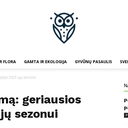
R FLORA
GAMTA IR EKOLOGIJA
GYVŪNŲ PASAULIS
SVE
baltojipeleda.lt
ryptys 2025-ųjų sezonui
N
emą: geriausios
P
p
jų sezonui
P