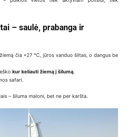
 puikios vietos tiek aktyviam poilsiui, tiek
tai – saulė, prabanga ir
žiemą čia +27 °C, jūros vanduo šiltas, o dangus be
 ieško
kur keliauti žiemą į šilumą
.
mos safari.
is – šiluma maloni, bet ne per karšta.