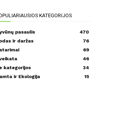
OPULIARIAUSIOS KATEGORIJOS
yvūnų pasaulis
470
odas ir daržas
76
atarimai
69
veikata
46
e kategorijos
34
amta ir Ekologija
15