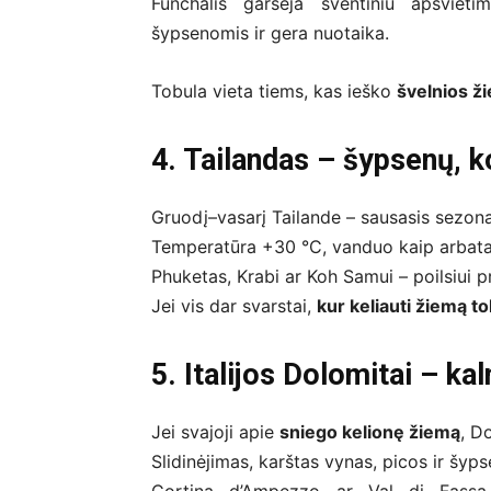
Funchalis garsėja šventiniu apšvietim
šypsenomis ir gera nuotaika.
Tobula vieta tiems, kas ieško
švelnios ž
4. Tailandas – šypsenų, k
Gruodį–vasarį Tailande – sausasis sezona
Temperatūra +30 °C, vanduo kaip arbata,
Phuketas, Krabi ar Koh Samui – poilsiui pr
Jei vis dar svarstai,
kur keliauti žiemą t
5. Italijos Dolomitai – kal
Jei svajoji apie
sniego kelionę žiemą
, D
Slidinėjimas, karštas vynas, picos ir šyp