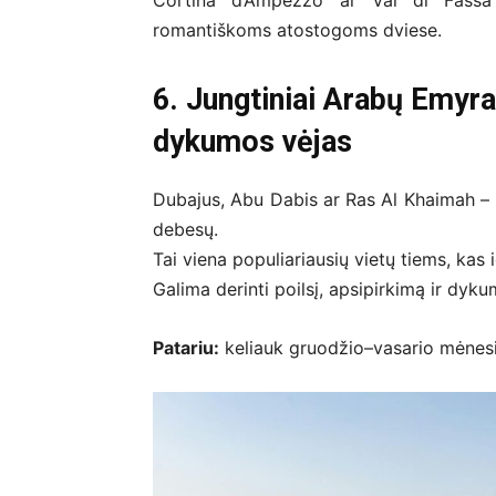
Cortina d’Ampezzo ar Val di Fassa –
romantiškoms atostogoms dviese.
6. Jungtiniai Arabų Emyra
dykumos vėjas
Dubajus, Abu Dabis ar Ras Al Khaimah – 
debesų.
Tai viena populiariausių vietų tiems, kas
Galima derinti poilsį, apsipirkimą ir dyku
Patariu:
keliauk gruodžio–vasario mėnesia