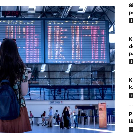
Š
p
S
K
d
p
S
K
k
S
P
i
S