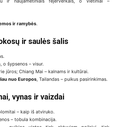
u ir naujametiniais fejerverkais, o vietiniai –
iemos ir ramybės
.
okosų ir saulės šalis
s.
 o šypsenos – visur.
ie jūros; Chiang Mai – kalnams ir kultūrai.
oliau nuo Europos
, Tailandas – puikus pasirinkimas.
nai, vynas ir vaizdai
olomitai – kaip iš atviruko.
senos – tobula kombinacija.