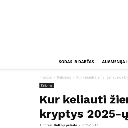
SODAS IR DARŽAS
AUGMENIJA I
Pradžia
Kelionės
Kur keliauti žiemą: geriausios k
Kelionės
Kur keliauti ži
kryptys 2025-ų
Autorius
Baltoji pelėda
-
2025-10-17