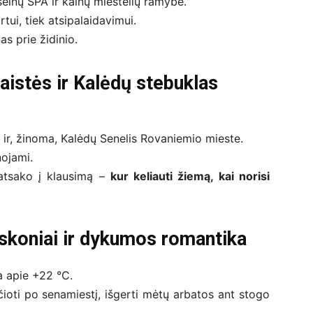
aseinų SPA ir kalnų miestelių ramybė.
tui, tiek atsipalaidavimui.
as prie židinio.
aistės ir Kalėdų stebuklas
lu ir, žinoma, Kalėdų Senelis Rovaniemio mieste.
nojami.
s atsako į klausimą –
kur keliauti žiemą, kai norisi
eskoniai ir dykumos romantika
a apie +22 °C.
kščioti po senamiestį, išgerti mėtų arbatos ant stogo