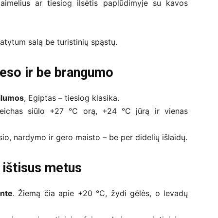
kaimelius ar tiesiog ilsėtis paplūdimyje su kavos
ytum salą be turistinių spąstų.
reso ir be brangumo
šilumos
, Egiptas – tiesiog klasika.
ichas siūlo +27 °C orą, +24 °C jūrą ir vienas
sio, nardymo ir gero maisto – be per didelių išlaidų.
 ištisus metus
ante
. Žiemą čia apie +20 °C, žydi gėlės, o levadų