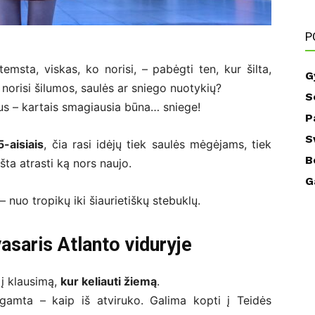
P
temsta, viskas, ko norisi, – pabėgti ten, kur šilta,
G
i norisi šilumos, saulės ar sniego nuotykių?
S
ius – kartais smagiausia būna… sniege!
P
S
-aisiais
, čia rasi idėjų tiek saulės mėgėjams, tiek
B
šta atrasti ką nors naujo.
G
– nuo tropikų iki šiaurietiškų stebuklų.
asaris Atlanto viduryje
 į klausimą,
kur keliauti žiemą
.
 gamta – kaip iš atviruko. Galima kopti į Teidės