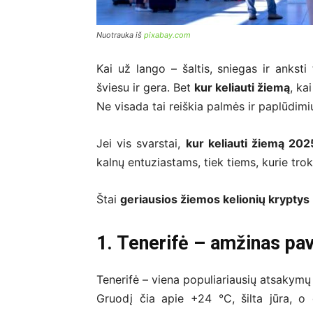
Nuotrauka iš
pixabay.com
Kai už lango – šaltis, sniegas ir anksti 
šviesu ir gera. Bet
kur keliauti žiemą
, ka
Ne visada tai reiškia palmės ir paplūdim
Jei vis svarstai,
kur keliauti žiemą 2025
kalnų entuziastams, tiek tiems, kurie trok
Štai
geriausios žiemos kelionių kryptys
1. Tenerifė – amžinas pav
Tenerifė – viena populiariausių atsakymų
Gruodį čia apie +24 °C, šilta jūra, o