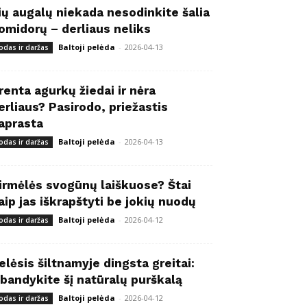
ių augalų niekada nesodinkite šalia
omidorų – derliaus neliks
Baltoji pelėda
-
2026-04-13
odas ir daržas
renta agurkų žiedai ir nėra
erliaus? Pasirodo, priežastis
aprasta
Baltoji pelėda
-
2026-04-13
odas ir daržas
irmėlės svogūnų laiškuose? Štai
aip jas iškrapštyti be jokių nuodų
Baltoji pelėda
-
2026-04-12
odas ir daržas
elėsis šiltnamyje dingsta greitai:
šbandykite šį natūralų purškalą
Baltoji pelėda
-
2026-04-12
odas ir daržas