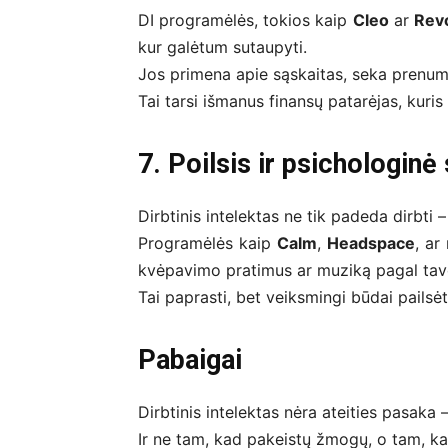
DI programėlės, tokios kaip
Cleo
ar
Revo
kur galėtum sutaupyti.
Jos primena apie sąskaitas, seka prenumer
Tai tarsi išmanus finansų patarėjas, kuris 
7. Poilsis ir psichologinė
Dirbtinis intelektas ne tik padeda dirbti –
Programėlės kaip
Calm
,
Headspace
, ar
kvėpavimo pratimus ar muziką pagal ta
Tai paprasti, bet veiksmingi būdai pailsėti
Pabaigai
Dirbtinis intelektas nėra ateities pasaka – 
Ir ne tam, kad pakeistų žmogų, o tam, k