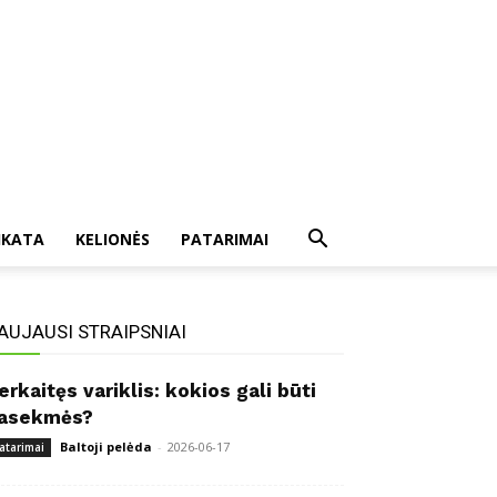
IKATA
KELIONĖS
PATARIMAI
AUJAUSI STRAIPSNIAI
erkaitęs variklis: kokios gali būti
asekmės?
Baltoji pelėda
-
2026-06-17
atarimai