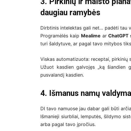
3. Pirkinių ir maisto pla
daugiau ramybės
Dirbtinis intelektas gali net… padėti tau v
Programėlės kaip
Mealime
ar
ChatGPT s
turi šaldytuve, ar pagal tavo mitybos tiks
Viskas automatizuota: receptai, pirkinių s
Užuot kasdien galvojęs „ką šiandien g
pusvalandį kasdien.
4. Išmanus namų valdymas 
DI tavo namuose jau dabar gali būti arčia
Išmanieji siurbliai, lemputės, šildymo si
arba pagal tavo įpročius.