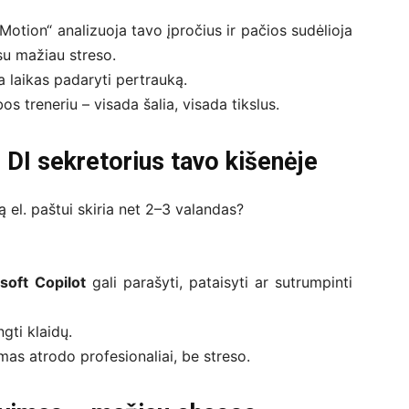
otion“ analizuoja tavo įpročius ir pačios sudėlioja
su mažiau streso.
a laikas padaryti pertrauką.
 treneriu – visada šalia, visada tikslus.
 – DI sekretorius tavo kišenėje
ą el. paštui skiria net 2–3 valandas?
soft Copilot
gali parašyti, pataisyti ar sutrumpinti
gti klaidų.
mas atrodo profesionaliai, be streso.