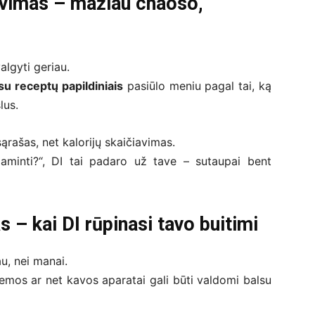
navimas – mažiau chaoso,
algyti geriau.
u receptų papildiniais
pasiūlo meniu pagal tai, ką
lus.
ąrašas, net kalorijų skaičiavimas.
aminti?“, DI tai padaro už tave – sutaupai bent
– kai DI rūpinasi tavo buitimi
u, nei manai.
stemos ar net kavos aparatai gali būti valdomi balsu