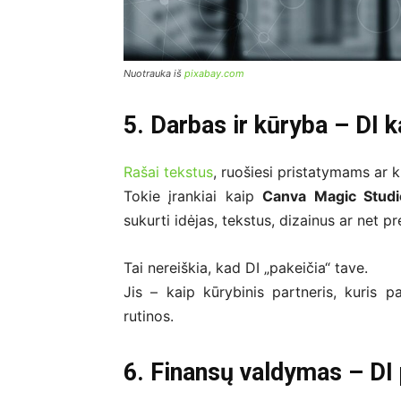
Nuotrauka iš
pixabay.com
5. Darbas ir kūryba – DI 
Rašai tekstus
, ruošiesi pristatymams ar ku
Tokie įrankiai kaip
Canva Magic Studi
sukurti idėjas, tekstus, dizainus ar net p
Tai nereiškia, kad DI „pakeičia“ tave.
Jis – kaip kūrybinis partneris, kuris pa
rutinos.
6. Finansų valdymas – DI p