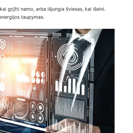
ai grįžti namo, arba išjungia šviesas, kai išeini.
r energijos taupymas.