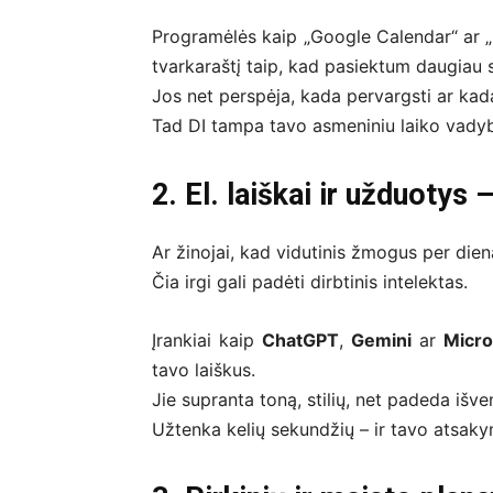
Programėlės kaip „Google Calendar“ ar „M
tvarkaraštį taip, kad pasiektum daugiau 
Jos net perspėja, kada pervargsti ar kad
Tad DI tampa tavo asmeniniu laiko vadybos
2. El. laiškai ir užduotys
Ar žinojai, kad vidutinis žmogus per dien
Čia irgi gali padėti dirbtinis intelektas.
Įrankiai kaip
ChatGPT
,
Gemini
ar
Micro
tavo laiškus.
Jie supranta toną, stilių, net padeda išven
Užtenka kelių sekundžių – ir tavo atsaky