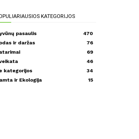
OPULIARIAUSIOS KATEGORIJOS
yvūnų pasaulis
470
odas ir daržas
76
atarimai
69
veikata
46
e kategorijos
34
amta ir Ekologija
15