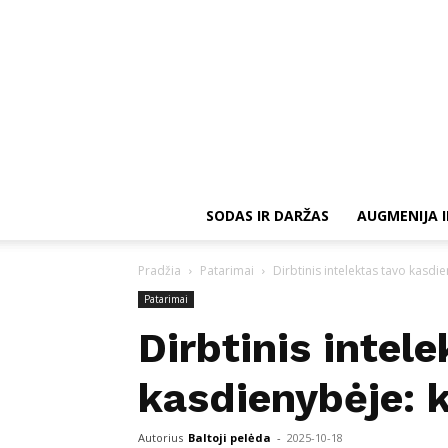
SODAS IR DARŽAS
AUGMENIJA I
Pradžia
Patarimai
Dirbtinis intelektas tavo kasdie
Patarimai
Dirbtinis intel
kasdienybėje: k
Autorius
Baltoji pelėda
-
2025-10-18