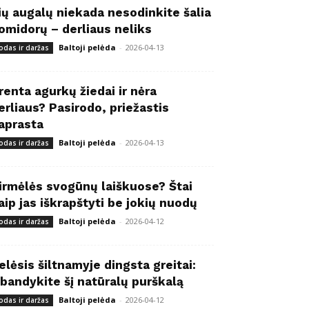
ių augalų niekada nesodinkite šalia
omidorų – derliaus neliks
Baltoji pelėda
-
2026-04-13
odas ir daržas
renta agurkų žiedai ir nėra
erliaus? Pasirodo, priežastis
aprasta
Baltoji pelėda
-
2026-04-13
odas ir daržas
irmėlės svogūnų laiškuose? Štai
aip jas iškrapštyti be jokių nuodų
Baltoji pelėda
-
2026-04-12
odas ir daržas
elėsis šiltnamyje dingsta greitai:
šbandykite šį natūralų purškalą
Baltoji pelėda
-
2026-04-12
odas ir daržas