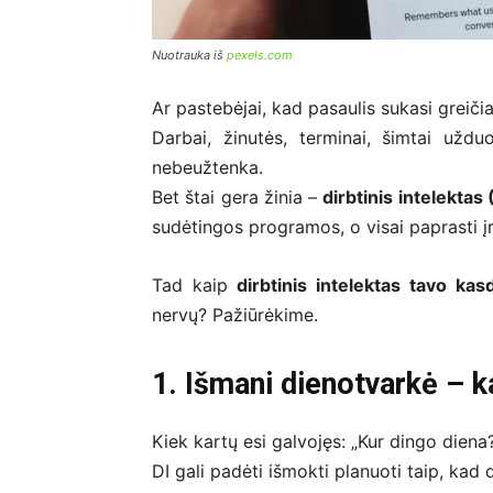
Nuotrauka iš
pexels.com
Ar pastebėjai, kad pasaulis sukasi greiči
Darbai, žinutės, terminai, šimtai už
nebeužtenka.
Bet štai gera žinia –
dirbtinis intelektas 
sudėtingos programos, o visai paprasti įr
Tad kaip
dirbtinis intelektas tavo kas
nervų? Pažiūrėkime.
1. Išmani dienotvarkė – k
Kiek kartų esi galvojęs: „Kur dingo diena
DI gali padėti išmokti planuoti taip, kad di