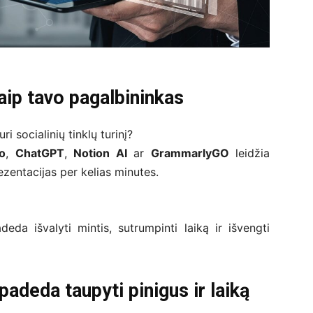
kaip tavo pagalbininkas
ri socialinių tinklų turinį?
o
,
ChatGPT
,
Notion AI
ar
GrammarlyGO
leidžia
rezentacijas per kelias minutes.
deda išvalyti mintis, sutrumpinti laiką ir išvengti
adeda taupyti pinigus ir laiką