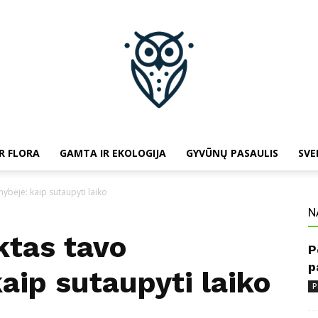
R FLORA
GAMTA IR EKOLOGIJA
GYVŪNŲ PASAULIS
SVE
baltojipeleda.lt
nybėje: kaip sutaupyti laiko
N
ektas tavo
P
p
aip sutaupyti laiko
P