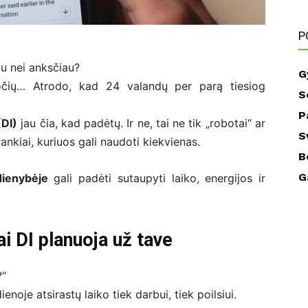
P
au nei anksčiau?
G
duočių… Atrodo, kad 24 valandų per parą tiesiog
S
P
(DI)
jau čia, kad padėtų. Ir ne, tai ne tik „robotai“ ar
S
ankiai, kuriuos gali naudoti kiekvienas.
B
G
dienybėje
gali padėti sutaupyti laiko, energijos ir
ai DI planuoja už tave
?“
enoje atsirastų laiko tiek darbui, tiek poilsiui.