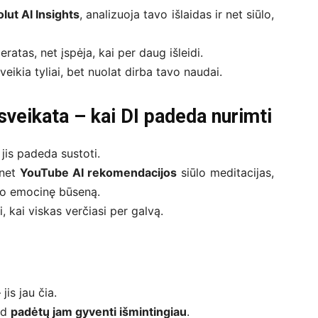
lut AI Insights
, analizuoja tavo išlaidas ir net siūlo,
atas, net įspėja, kai per daug išleidi.
veikia tyliai, bet nuolat dirba tavo naudai.
 sveikata – kai DI padeda nurimti
 jis padeda sustoti.
 net
YouTube AI rekomendacijos
siūlo meditacijas,
vo emocinę būseną.
, kai viskas verčiasi per galvą.
jis jau čia.
ad
padėtų jam gyventi išmintingiau
.