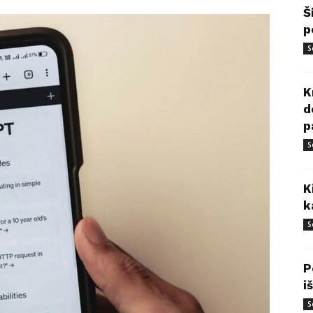
Š
p
S
K
d
p
S
K
k
S
P
i
S