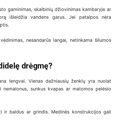
aisto gaminimas, skalbinių džiovinimas kambaryje ar
orą išleidžia vandens garus. Jei patalpos nėra
tis.
 vėdinimas, nesandarūs langai, netinkama šilumos
 didelę drėgmę?
a lengvai. Vienas dažniausių ženklų yra nuolat
asti nemalonus, sunkus kvapas ar matomos pelėsio
i ir baldus ar grindis. Medinės konstrukcijos gali