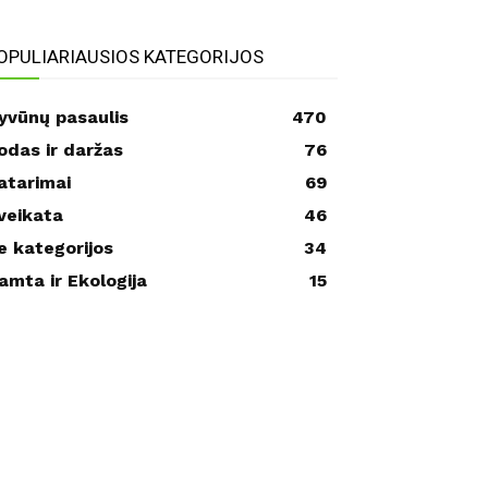
OPULIARIAUSIOS KATEGORIJOS
yvūnų pasaulis
470
odas ir daržas
76
atarimai
69
veikata
46
e kategorijos
34
amta ir Ekologija
15