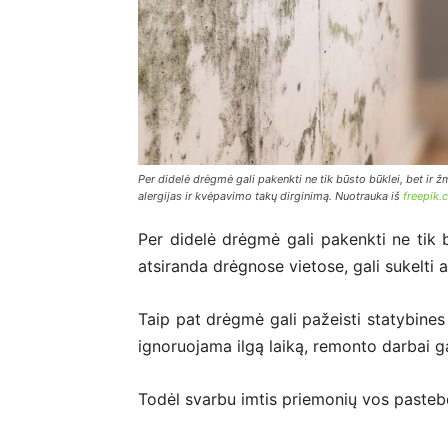
Per didelė drėgmė gali pakenkti ne tik būsto būklei, bet ir žm
alergijas ir kvėpavimo takų dirginimą. Nuotrauka iš
freepik
Per didelė drėgmė gali pakenkti ne tik b
atsiranda drėgnose vietose, gali sukelti 
Taip pat drėgmė gali pažeisti statybines
ignoruojama ilgą laiką, remonto darbai ga
Todėl svarbu imtis priemonių vos pasteb