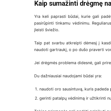
Kaip sumažinti drėgmę 
Yra keli paprasti būdai, kurie gali padė
pasirūpinti tinkamu vėdinimu. Reguliaru
įleisti šviežio.
Taip pat svarbu atkreipti dėmesį į kasd
naudoti gartraukį, o po dušo praverti voni
Jei drėgmės problema didesnė, gali prir
Du dažniausiai naudojami būdai yra:
naudoti oro sausintuvą, kuris padeda 
gerinti patalpų vėdinimą ir užtikrinti n