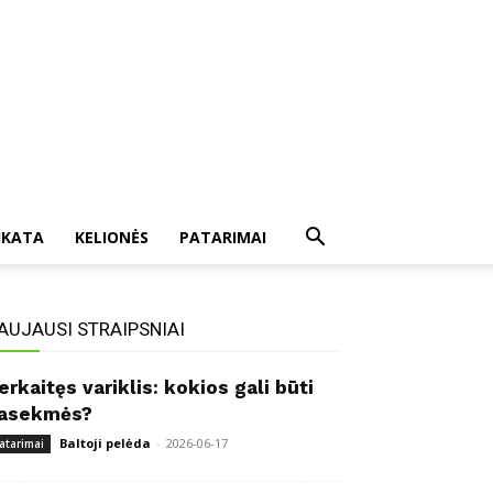
IKATA
KELIONĖS
PATARIMAI
AUJAUSI STRAIPSNIAI
erkaitęs variklis: kokios gali būti
asekmės?
Baltoji pelėda
-
2026-06-17
atarimai