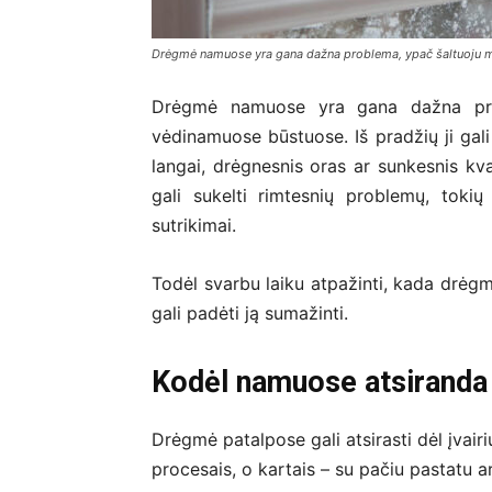
Drėgmė namuose yra gana dažna problema, ypač šaltuoju me
Drėgmė namuose yra gana dažna prob
vėdinamuose būstuose. Iš pradžių ji gal
langai, drėgnesnis oras ar sunkesnis kv
gali sukelti rimtesnių problemų, tokių
sutrikimai.
Todėl svarbu laiku atpažinti, kada drėgm
gali padėti ją sumažinti.
Kodėl namuose atsirand
Drėgmė patalpose gali atsirasti dėl įvairių
procesais, o kartais – su pačiu pastatu a