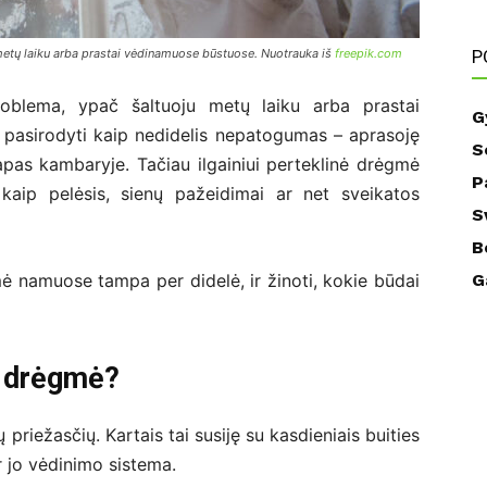
tų laiku arba prastai vėdinamuose būstuose. Nuotrauka iš
freepik.com
P
lema, ypač šaltuoju metų laiku arba prastai
G
i pasirodyti kaip nedidelis nepatogumas – aprasoję
S
apas kambaryje. Tačiau ilgainiui perteklinė drėgmė
P
 kaip pelėsis, sienų pažeidimai ar net sveikatos
S
B
ė namuose tampa per didelė, ir žinoti, kokie būdai
G
a drėgmė?
 priežasčių. Kartais tai susiję su kasdieniais buities
r jo vėdinimo sistema.