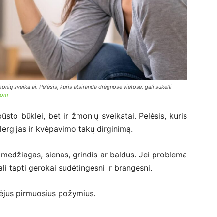
onių sveikatai. Pelėsis, kuris atsiranda drėgnose vietose, gali sukelti
.com
ūsto būklei, bet ir žmonių sveikatai. Pelėsis, kuris
alergijas ir kvėpavimo takų dirginimą.
 medžiagas, sienas, grindis ar baldus. Jei problema
li tapti gerokai sudėtingesni ir brangesni.
ėjus pirmuosius požymius.