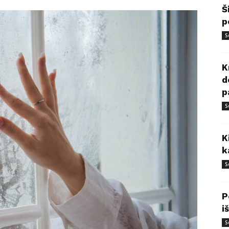
Š
p
S
K
d
p
S
K
k
S
P
i
S