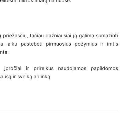
veikesnį mikroklimatą namuose.
ų priežasčių, tačiau dažniausiai ją galima sumažinti
ra laiku pastebėti pirmuosius požymius ir imtis
mta.
s įpročiai ir prireikus naudojamos papildomos
ausą ir sveiką aplinką.