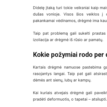
Didelę įtaką turi tokie veiksniai kaip m
dušas vonioje. Visos šios veiklos į 
pakankamai vėdinamos, drėgmė ima kaup
Taip pat problemą gali sukelti prastas
izoliacija ar drėgmė iš rūsio ar pamatų.
Kokie požymiai rodo per
Kartais drėgmė namuose pastebima gan
rasojantys langai. Taip pat gali atsir
dėmės ant sienų, lubų ar kampų.
Kai kuriais atvejais drėgmė gali paveikt
pradėti deformuotis, o tapetai – atsilupti.