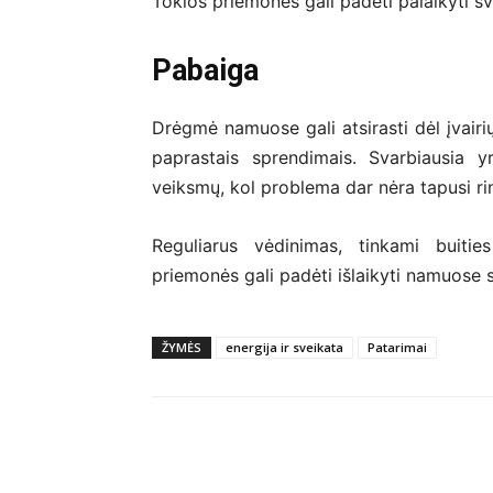
Tokios priemonės gali padėti palaikyti s
Pabaiga
Drėgmė namuose gali atsirasti dėl įvairi
paprastais sprendimais. Svarbiausia y
veiksmų, kol problema dar nėra tapusi ri
Reguliarus vėdinimas, tinkami buitie
priemonės gali padėti išlaikyti namuose s
ŽYMĖS
energija ir sveikata
Patarimai