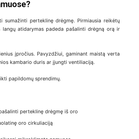
namuose?
ti sumažinti perteklinę drėgmę. Pirmiausia reikėtų
s langų atidarymas padeda pašalinti drėgną orą ir
ienius įpročius. Pavyzdžiui, gaminant maistą verta
os kambario duris ar įjungti ventiliaciją.
eikti papildomų sprendimų.
pašalinti perteklinę drėgmę iš oro
uolatinę oro cirkuliaciją