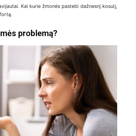
savijautai. Kai kurie žmonės pastebi dažnesnį kosulį,
fortą.
ėgmės problemą?