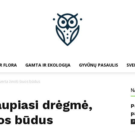
R FLORA
GAMTA IR EKOLOGIJA
GYVŪNŲ PASAULIS
SVE
baltojipeleda.lt
erta žinoti šiuos būdus
N
upiasi drėgmė,
P
p
uos būdus
P