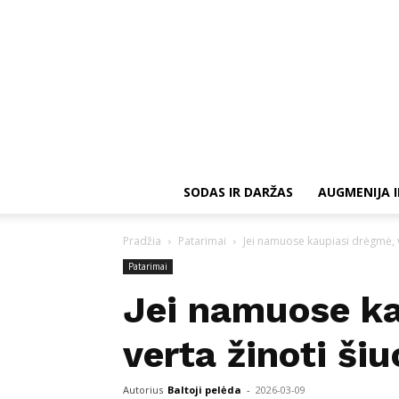
SODAS IR DARŽAS
AUGMENIJA I
Pradžia
Patarimai
Jei namuose kaupiasi drėgmė, v
Patarimai
Jei namuose ka
verta žinoti ši
Autorius
Baltoji pelėda
-
2026-03-09