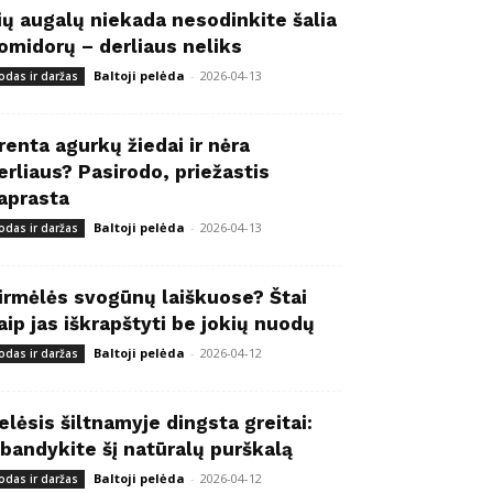
ių augalų niekada nesodinkite šalia
omidorų – derliaus neliks
Baltoji pelėda
-
2026-04-13
odas ir daržas
renta agurkų žiedai ir nėra
erliaus? Pasirodo, priežastis
aprasta
Baltoji pelėda
-
2026-04-13
odas ir daržas
irmėlės svogūnų laiškuose? Štai
aip jas iškrapštyti be jokių nuodų
Baltoji pelėda
-
2026-04-12
odas ir daržas
elėsis šiltnamyje dingsta greitai:
šbandykite šį natūralų purškalą
Baltoji pelėda
-
2026-04-12
odas ir daržas