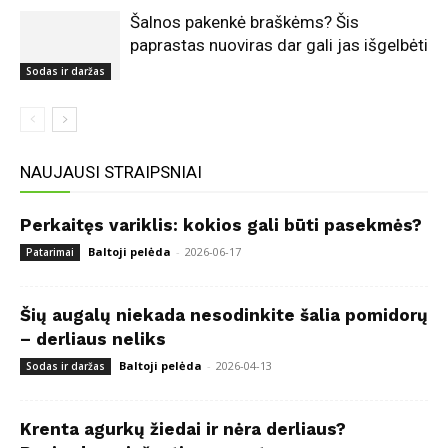
Šalnos pakenkė braškėms? Šis
paprastas nuoviras dar gali jas išgelbėti
Sodas ir daržas
NAUJAUSI STRAIPSNIAI
Perkaitęs variklis: kokios gali būti pasekmės?
Baltoji pelėda
-
2026-06-17
Patarimai
Šių augalų niekada nesodinkite šalia pomidorų
– derliaus neliks
Baltoji pelėda
-
2026-04-13
Sodas ir daržas
Krenta agurkų žiedai ir nėra derliaus?