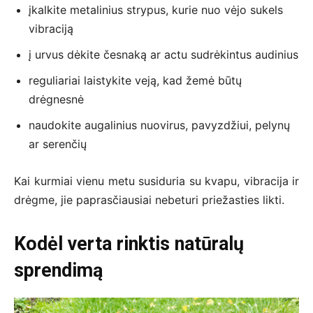
įkalkite metalinius strypus, kurie nuo vėjo sukels
vibraciją
į urvus dėkite česnaką ar actu sudrėkintus audinius
reguliariai laistykite veją, kad žemė būtų
drėgnesnė
naudokite augalinius nuovirus, pavyzdžiui, pelynų
ar serenčių
Kai kurmiai vienu metu susiduria su kvapu, vibracija ir
drėgme, jie paprasčiausiai nebeturi priežasties likti.
Kodėl verta rinktis natūralų
sprendimą