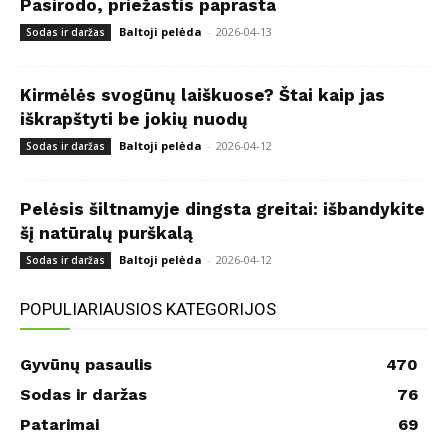
Pasirodo, priežastis paprasta
Baltoji pelėda
-
2026-04-13
Sodas ir daržas
Kirmėlės svogūnų laiškuose? Štai kaip jas
iškrapštyti be jokių nuodų
Baltoji pelėda
-
2026-04-12
Sodas ir daržas
Pelėsis šiltnamyje dingsta greitai: išbandykite
šį natūralų purškalą
Baltoji pelėda
-
2026-04-12
Sodas ir daržas
POPULIARIAUSIOS KATEGORIJOS
Gyvūnų pasaulis
470
Sodas ir daržas
76
Patarimai
69