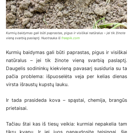
Kurmių baidymas gali būti paprastas, pigus ir visiškai natūralus – jei tik žinote
vieną svarbią paslaptį. Nuotrauka iš
freepik.com
Kurmių baidymas gali būti paprastas, pigus ir visiškai
natūralus – jei tik žinote vieną svarbią paslaptį.
Daugelis sodininkų kiekvieną pavasarį susiduria su ta
pačia problema: išpuoselėta veja per kelias dienas
virsta išraustų kupstų lauku.
Ir tada prasideda kova – spąstai, chemija, brangūs
prietaisai.
Tačiau štai kas iš tiesų veikia: kurmiai nepakelia tam
tikrų kvapų. Ir jei juos panaudosite teisingai, šie