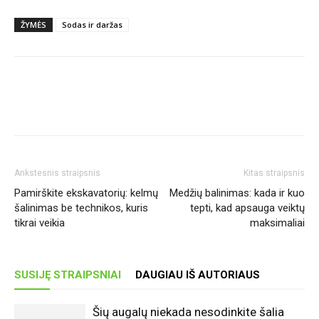
ŽYMĖS
Sodas ir daržas
Ankstesnis straipsnis
Kitas straipsnis
Pamirškite ekskavatorių: kelmų
Medžių balinimas: kada ir kuo
šalinimas be technikos, kuris
tepti, kad apsauga veiktų
tikrai veikia
maksimaliai
SUSIJĘ STRAIPSNIAI
DAUGIAU IŠ AUTORIAUS
Šių augalų niekada nesodinkite šalia