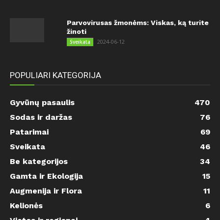
Parvovirusas žmonėms: Viskas, ką turite
žinoti
2024-06-12
Sveikata
POPULIARI KATEGORIJA
Gyvūnų pasaulis
470
Sodas ir daržas
76
Patarimai
69
Sveikata
46
Be kategorijos
34
Gamta ir Ekologija
15
Augmenija ir Flora
11
Kelionės
6