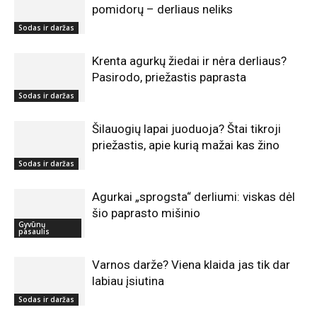
pomidorų – derliaus neliks
Sodas ir daržas
Krenta agurkų žiedai ir nėra derliaus?
Pasirodo, priežastis paprasta
Sodas ir daržas
Šilauogių lapai juoduoja? Štai tikroji
priežastis, apie kurią mažai kas žino
Sodas ir daržas
Agurkai „sprogsta“ derliumi: viskas dėl
šio paprasto mišinio
Gyvūnų
pasaulis
Varnos darže? Viena klaida jas tik dar
labiau įsiutina
Sodas ir daržas