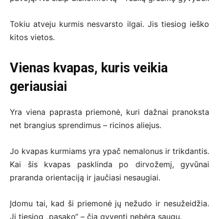
Tokiu atveju kurmis nesvarsto ilgai. Jis tiesiog ieško
kitos vietos.
Vienas kvapas, kuris veikia
geriausiai
Yra viena paprasta priemonė, kuri dažnai pranoksta
net brangius sprendimus – ricinos aliejus.
Jo kvapas kurmiams yra ypač nemalonus ir trikdantis.
Kai šis kvapas pasklinda po dirvožemį, gyvūnai
praranda orientaciją ir jaučiasi nesaugiai.
Įdomu tai, kad ši priemonė jų nežudo ir nesužeidžia.
Ji tiesiog „pasako“ – čia gyventi nebėra saugu.