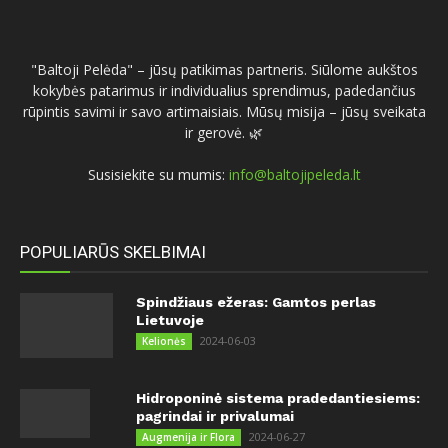
"Baltoji Pelėda" – jūsų patikimas partneris. Siūlome aukštos
kokybės patarimus ir individualius sprendimus, padedančius
rūpintis savimi ir savo artimaisiais. Mūsų misija – jūsų sveikata
ir gerovė. 🌿
Susisiekite su mumis:
info@baltojipeleda.lt
POPULIARŪS SKELBIMAI
Spindžiaus ežeras: Gamtos perlas
Lietuvoje
2024-06-03
Kelionės
Hidroponinė sistema pradedantiesiems:
pagrindai ir privalumai
2024-06-27
Augmenija ir Flora