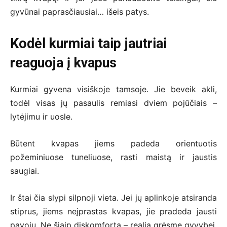
gyvūnai paprasčiausiai… išeis patys.
Kodėl kurmiai taip jautriai
reaguoja į kvapus
Kurmiai gyvena visiškoje tamsoje. Jie beveik akli,
todėl visas jų pasaulis remiasi dviem pojūčiais –
lytėjimu ir uosle.
Būtent kvapas jiems padeda orientuotis
požeminiuose tuneliuose, rasti maistą ir jaustis
saugiai.
Ir štai čia slypi silpnoji vieta. Jei jų aplinkoje atsiranda
stiprus, jiems neįprastas kvapas, jie pradeda jausti
pavojų. Ne šiaip diskomfortą – realią grėsmę gyvybei.