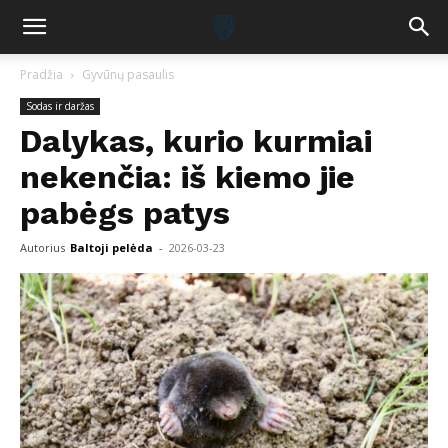
Pradžia
Gyvūnų pasaulis
Sodas ir daržas
Dalykas, kurio kurmiai
nekenčia: iš kiemo jie
pabėgs patys
Autorius
Baltoji pelėda
-
2026-03-23