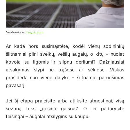
Nuotrauka iš
freepik.com
Ar kada nors susimąstėte, kodėl vienų sodininkų
šiltnamiai pilni sveikų, vešlių augalų, o kitų – nuolat
kovoja su ligomis ir silpnu derliumi? Dažniausiai
atsakymas slypi ne trąšose ar sėklose. Viskas
prasideda nuo vieno dalyko – šiltnamio paruošimas
pavasarį.
Jei šį etapą praleisite arba atliksite atmestinai, visą
sezoną teks „gesinti gaisrus“. O jei padarysite
teisingai – augalai atsilygins su kaupu.