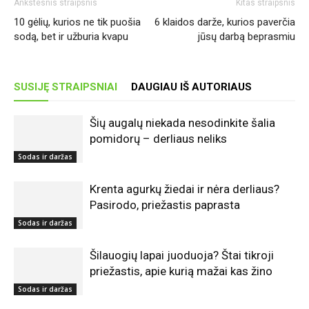
Ankstesnis straipsnis
Kitas straipsnis
10 gėlių, kurios ne tik puošia
6 klaidos darže, kurios paverčia
sodą, bet ir užburia kvapu
jūsų darbą beprasmiu
SUSIJĘ STRAIPSNIAI
DAUGIAU IŠ AUTORIAUS
Šių augalų niekada nesodinkite šalia
pomidorų – derliaus neliks
Sodas ir daržas
Krenta agurkų žiedai ir nėra derliaus?
Pasirodo, priežastis paprasta
Sodas ir daržas
Šilauogių lapai juoduoja? Štai tikroji
priežastis, apie kurią mažai kas žino
Sodas ir daržas