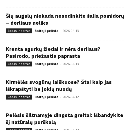
Šių augalų niekada nesodinkite šalia pomidorų
– derliaus neliks
Baltoji pelėda
-
2026-04-13
Sodas ir daržas
Krenta agurkų žiedai ir nėra derliaus?
Pasirodo, priežastis paprasta
Baltoji pelėda
-
2026-04-13
Sodas ir daržas
Kirmėlės svogūnų laiškuose? Štai kaip jas
iškrapštyti be jokių nuodų
Baltoji pelėda
-
2026-04-12
Sodas ir daržas
Pelėsis šiltnamyje dingsta greitai: išbandykite
šį natūralų purškalą
Baltoji pelėda
-
2026-04-12