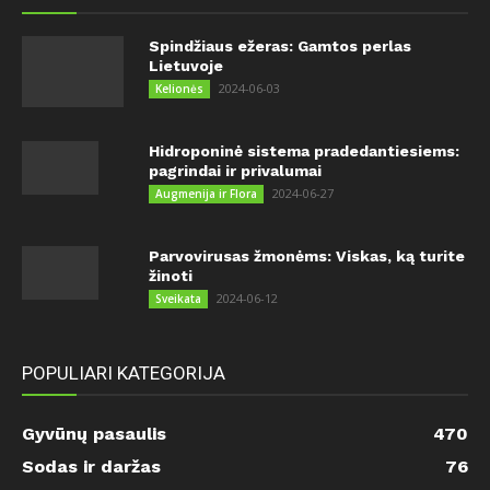
Spindžiaus ežeras: Gamtos perlas
Lietuvoje
2024-06-03
Kelionės
Hidroponinė sistema pradedantiesiems:
pagrindai ir privalumai
2024-06-27
Augmenija ir Flora
Parvovirusas žmonėms: Viskas, ką turite
žinoti
2024-06-12
Sveikata
POPULIARI KATEGORIJA
Gyvūnų pasaulis
470
Sodas ir daržas
76