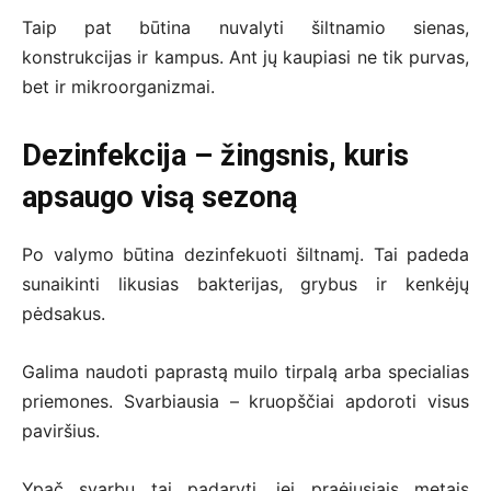
Taip pat būtina nuvalyti šiltnamio sienas,
konstrukcijas ir kampus. Ant jų kaupiasi ne tik purvas,
bet ir mikroorganizmai.
Dezinfekcija – žingsnis, kuris
apsaugo visą sezoną
Po valymo būtina dezinfekuoti šiltnamį. Tai padeda
sunaikinti likusias bakterijas, grybus ir kenkėjų
pėdsakus.
Galima naudoti paprastą muilo tirpalą arba specialias
priemones. Svarbiausia – kruopščiai apdoroti visus
paviršius.
Ypač svarbu tai padaryti, jei praėjusiais metais