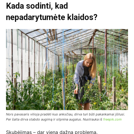
Kada sodinti, kad
nepadarytumėte klaidos?
Nors pavasaris vilioja pradėti kuo anksčiau, dirva turi būti pakankamai įšilusi.
Per šalta dirva stabdo augimą ir silpnina augalus. Nuotrauka iš
freepik.com
Skubėjimas – dar viena dažna problema.