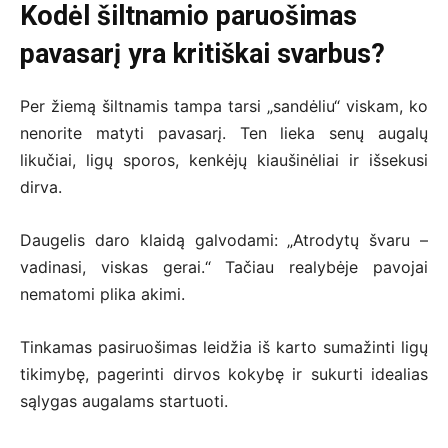
Kodėl šiltnamio paruošimas
pavasarį yra kritiškai svarbus?
Per žiemą šiltnamis tampa tarsi „sandėliu“ viskam, ko
nenorite matyti pavasarį. Ten lieka senų augalų
likučiai, ligų sporos, kenkėjų kiaušinėliai ir išsekusi
dirva.
Daugelis daro klaidą galvodami: „Atrodytų švaru –
vadinasi, viskas gerai.“ Tačiau realybėje pavojai
nematomi plika akimi.
Tinkamas pasiruošimas leidžia iš karto sumažinti ligų
tikimybę, pagerinti dirvos kokybę ir sukurti idealias
sąlygas augalams startuoti.