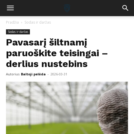
Pradžia
Sodas ir daržas
Sodas ir daržas
Pavasarį šiltnamį
paruoškite teisingai –
derlius nustebins
Autorius
Baltoji pelėda
-
2026-03-31