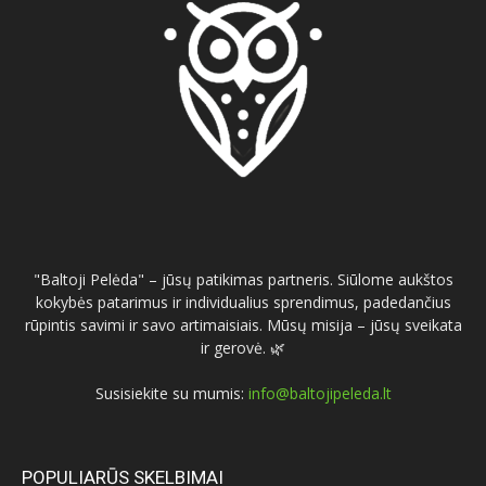
"Baltoji Pelėda" – jūsų patikimas partneris. Siūlome aukštos
kokybės patarimus ir individualius sprendimus, padedančius
rūpintis savimi ir savo artimaisiais. Mūsų misija – jūsų sveikata
ir gerovė. 🌿
Susisiekite su mumis:
info@baltojipeleda.lt
POPULIARŪS SKELBIMAI