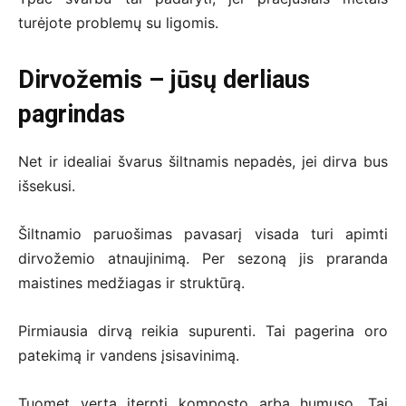
turėjote problemų su ligomis.
Dirvožemis – jūsų derliaus
pagrindas
Net ir idealiai švarus šiltnamis nepadės, jei dirva bus
išsekusi.
Šiltnamio paruošimas pavasarį visada turi apimti
dirvožemio atnaujinimą. Per sezoną jis praranda
maistines medžiagas ir struktūrą.
Pirmiausia dirvą reikia supurenti. Tai pagerina oro
patekimą ir vandens įsisavinimą.
Tuomet verta įterpti komposto arba humuso. Tai