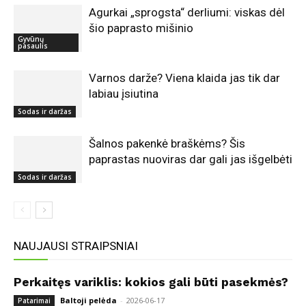
Agurkai „sprogsta“ derliumi: viskas dėl
šio paprasto mišinio
Gyvūnų
pasaulis
Varnos darže? Viena klaida jas tik dar
labiau įsiutina
Sodas ir daržas
Šalnos pakenkė braškėms? Šis
paprastas nuoviras dar gali jas išgelbėti
Sodas ir daržas
NAUJAUSI STRAIPSNIAI
Perkaitęs variklis: kokios gali būti pasekmės?
Baltoji pelėda
-
2026-06-17
Patarimai