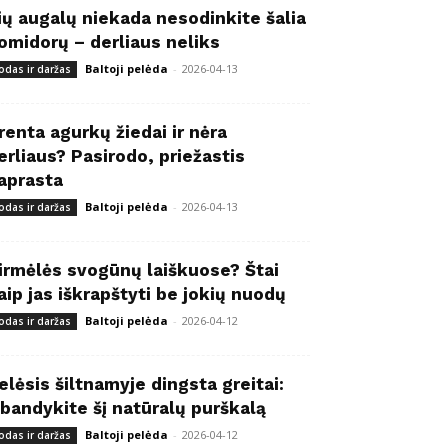
ių augalų niekada nesodinkite šalia
omidorų – derliaus neliks
Baltoji pelėda
-
2026-04-13
odas ir daržas
renta agurkų žiedai ir nėra
erliaus? Pasirodo, priežastis
aprasta
Baltoji pelėda
-
2026-04-13
odas ir daržas
irmėlės svogūnų laiškuose? Štai
aip jas iškrapštyti be jokių nuodų
Baltoji pelėda
-
2026-04-12
odas ir daržas
elėsis šiltnamyje dingsta greitai:
šbandykite šį natūralų purškalą
Baltoji pelėda
-
2026-04-12
odas ir daržas