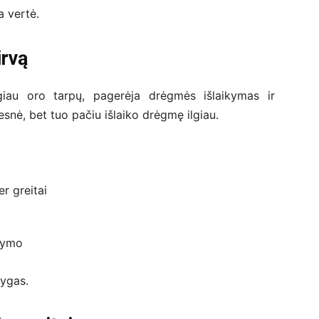
a vertė.
irvą
ugiau oro tarpų, pagerėja drėgmės išlaikymas ir
nė, bet tuo pačiu išlaiko drėgmę ilgiau.
r greitai
stymo
lygas.