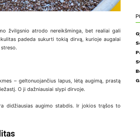
P
mo žvilgsnio atrodo nereikšminga, bet realiai gali
G
ikulitas padeda sukurti tokią dirvą, kurioje augalai
S
 streso.
P
S
B
mes – geltonuojančius lapus, lėtą augimą, prastą
G
ežastį. O ji dažniausiai slypi dirvoje.
ra didžiausias augimo stabdis. Ir jokios trąšos to
litas