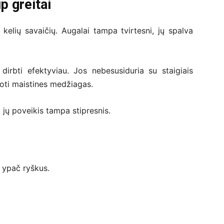
p greitai
kelių savaičių. Augalai tampa tvirtesni, jų spalva
irbti efektyviau. Jos nebesusiduria su staigiais
oti maistines medžiagas.
ėl jų poveikis tampa stipresnis.
s ypač ryškus.