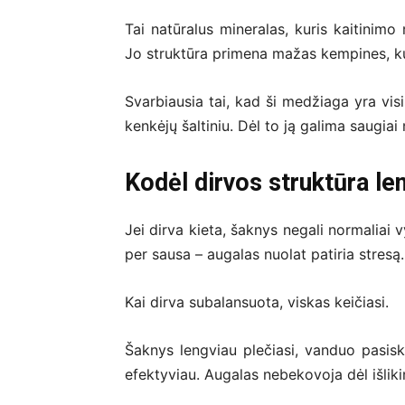
Tai natūralus mineralas, kuris kaitinimo
Jo struktūra primena mažas kempines, kur
Svarbiausia tai, kad ši medžiaga yra visi
kenkėjų šaltiniu. Dėl to ją galima saugiai
Kodėl dirvos struktūra le
Jei dirva kieta, šaknys negali normaliai v
per sausa – augalas nuolat patiria stresą.
Kai dirva subalansuota, viskas keičiasi.
Šaknys lengviau plečiasi, vanduo pasisk
efektyviau. Augalas nebekovoja dėl išliki