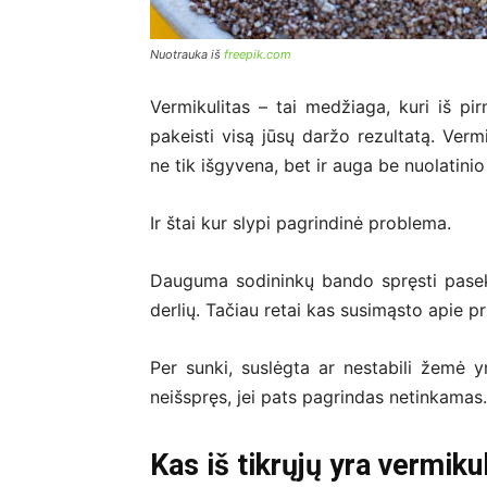
Nuotrauka iš
freepik.com
Vermikulitas – tai medžiaga, kuri iš pir
pakeisti visą jūsų daržo rezultatą. Verm
ne tik išgyvena, bet ir auga be nuolatinio
Ir štai kur slypi pagrindinė problema.
Dauguma sodininkų bando spręsti pasek
derlių. Tačiau retai kas susimąsto apie pri
Per sunki, suslėgta ar nestabili žemė y
neišspręs, jei pats pagrindas netinkamas.
Kas iš tikrųjų yra vermiku