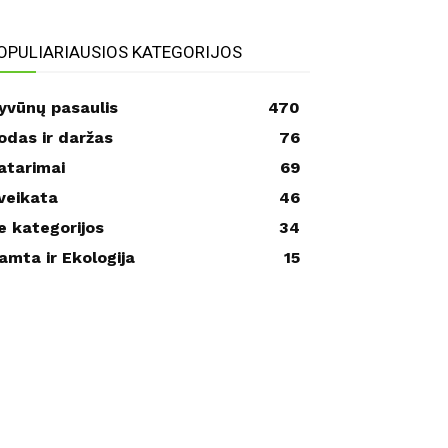
OPULIARIAUSIOS KATEGORIJOS
yvūnų pasaulis
470
odas ir daržas
76
atarimai
69
veikata
46
e kategorijos
34
amta ir Ekologija
15