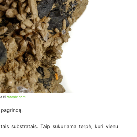
ka iš
freepik.com
e pagrindą.
is substratais. Taip sukuriama terpė, kuri vienu