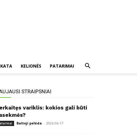
IKATA
KELIONĖS
PATARIMAI
AUJAUSI STRAIPSNIAI
erkaitęs variklis: kokios gali būti
asekmės?
Baltoji pelėda
-
2026-06-17
atarimai