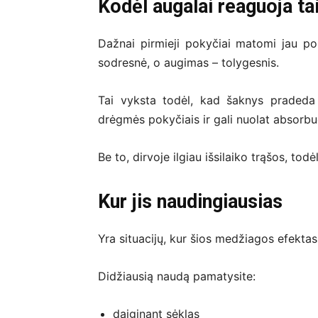
Kodėl augalai reaguoja tai
Dažnai pirmieji pokyčiai matomi jau po 
sodresnė, o augimas – tolygesnis.
Tai vyksta todėl, kad šaknys pradeda d
drėgmės pokyčiais ir gali nuolat absorbu
Be to, dirvoje ilgiau išsilaiko trąšos, tod
Kur jis naudingiausias
Yra situacijų, kur šios medžiagos efekta
Didžiausią naudą pamatysite:
daiginant sėklas