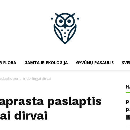
R FLORA
GAMTA IR EKOLOGIJA
GYVŪNŲ PASAULIS
SVE
baltojipeleda.lt
laptis puriai ir derlingai dirvai
N
aprasta paslaptis
P
p
ai dirvai
P