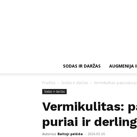
SODAS IR DARŽAS
AUGMENIJA I
Pradžia
Sodas ir daržas
Vermikulitas: paprasta pas
Sodas ir daržas
Vermikulitas: p
puriai ir derling
Autorius
Baltoji pelėda
-
2026-03-26