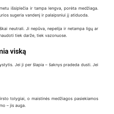
 metu išsiplečia ir tampa lengva, porėta medžiaga.
ios sugeria vandenį ir palaipsniui jį atiduoda.
škai neutrali. Ji nepūva, nepelija ir netampa ligų ar
 naudoti tiek darže, tiek vazonuose.
mia viską
ystytis. Jei ji per šlapia – šaknys pradeda dusti. Jei
irsto tolygiai, o maistinės medžiagos pasiekiamos
mo – jis auga.