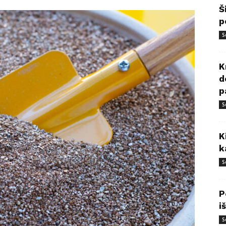
Š
p
S
K
d
p
S
K
k
S
P
i
S