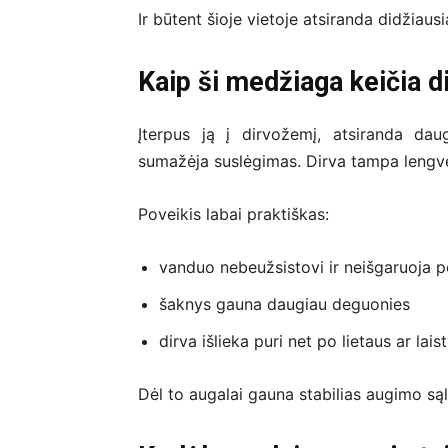
Ir būtent šioje vietoje atsiranda didžiausi
Kaip ši medžiaga keičia d
Įterpus ją į dirvožemį, atsiranda da
sumažėja suslėgimas. Dirva tampa lengves
Poveikis labai praktiškas:
vanduo nebeužsistovi ir neišgaruoja pe
šaknys gauna daugiau deguonies
dirva išlieka puri net po lietaus ar lai
Dėl to augalai gauna stabilias augimo są