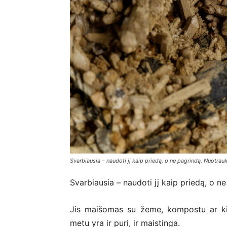
Svarbiausia – naudoti jį kaip priedą, o ne pagrindą. Nuotrau
Svarbiausia – naudoti jį kaip priedą, o n
Jis maišomas su žeme, kompostu ar kita
metu yra ir puri, ir maistinga.