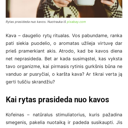
Rytas prasideda nuo kavos. Nuotrauka iš
pixabay.com
Kava – daugelio rytų ritualas. Vos pabundame, ranka
pati siekia puodelio, o aromatas užlieja virtuvę dar
prieš pramerkiant akis. Atrodo, kad be kavos diena
net neprasideda. Bet ar kada susimąstei, kas vyksta
tavo organizme, kai pirmasis rytinis gurkšnis būna ne
vanduo ar pusryčiai, o karšta kava? Ar tikrai verta ją
gerti tuščiu skrandžiu?
Kai rytas prasideda nuo kavos
Kofeinas – natūralus stimuliatorius, kuris pažadina
smegenis, pakelia nuotaiką ir padeda susikaupti. Jis