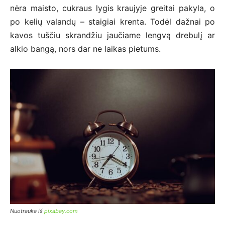
nėra maisto, cukraus lygis kraujyje greitai pakyla, o
po kelių valandų – staigiai krenta. Todėl dažnai po
kavos tuščiu skrandžiu jaučiame lengvą drebulį ar
alkio bangą, nors dar ne laikas pietums.
Nuotrauka iš
pixabay.com