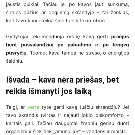
jaustis puikiai. Tačiau jei po kavos jauti sunkumą,
širdies dūžius ar deginimą skrandyje – tai ženklas,
kad tavo kūnui reikia šiek tiek kitokio ritmo.
Gydytojai rekomenduoja rytinę kavą gerti
praėjus
bent pusvalandžiui po pabudimo ir po lengvų
pusryčių
. Tuomet kava tampa ne streso, o energijos
šaltiniu.
Išvada – kava nėra priešas, bet
reikia išmanyti jos laiką
Taigi, ar
verta
ryte gerti kavą tuščiu skrandžiu? Jei
tavo skrandis tvirtas ir nejauti jokio diskomforto –
kartais gali. Tačiau daugumai žmonių geriau duoti
organizmui šiek tiek „amunicijos“ – vandens ir maisto.