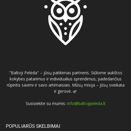
"Baltoji Pelėda" – jūsų patikimas partneris. Siūlome aukštos
kokybės patarimus ir individualius sprendimus, padedančius
rūpintis savimi ir savo artimaisiais. Mūsų misija – jūsų sveikata
ir gerovė. 🌿
Susisiekite su mumis:
info@baltojipeleda.lt
POPULIARŪS SKELBIMAI