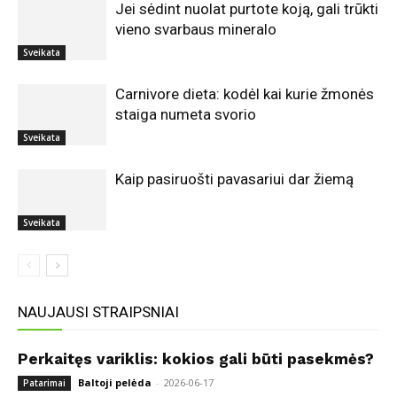
Jei sėdint nuolat purtote koją, gali trūkti
vieno svarbaus mineralo
Sveikata
Carnivore dieta: kodėl kai kurie žmonės
staiga numeta svorio
Sveikata
Kaip pasiruošti pavasariui dar žiemą
Sveikata
NAUJAUSI STRAIPSNIAI
Perkaitęs variklis: kokios gali būti pasekmės?
Baltoji pelėda
-
2026-06-17
Patarimai