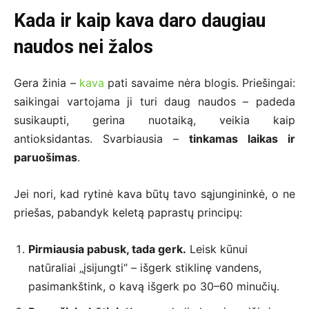
Kada ir kaip kava daro daugiau
naudos nei žalos
Gera žinia –
kava
pati savaime nėra blogis. Priešingai:
saikingai vartojama ji turi daug naudos – padeda
susikaupti, gerina nuotaiką, veikia kaip
antioksidantas. Svarbiausia –
tinkamas laikas ir
paruošimas
.
Jei nori, kad rytinė kava būtų tavo sąjungininkė, o ne
priešas, pabandyk keletą paprastų principų:
Pirmiausia pabusk, tada gerk.
Leisk kūnui
natūraliai „įsijungti“ – išgerk stiklinę vandens,
pasimankštink, o kavą išgerk po 30–60 minučių.