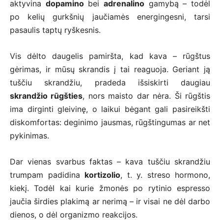
aktyvina
dopamino
bei
adrenalino
gamybą – todėl
po kelių gurkšnių jaučiamės energingesni, tarsi
pasaulis taptų ryškesnis.
Vis dėlto daugelis pamiršta, kad kava – rūgštus
gėrimas, ir mūsų skrandis į tai reaguoja. Geriant ją
tuščiu skrandžiu, pradeda išsiskirti daugiau
skrandžio rūgšties
, nors maisto dar nėra. Ši rūgštis
ima dirginti gleivinę, o laikui bėgant gali pasireikšti
diskomfortas: deginimo jausmas, rūgštingumas ar net
pykinimas.
Dar vienas svarbus faktas – kava tuščiu skrandžiu
trumpam padidina
kortizolio
, t. y. streso hormono,
kiekį. Todėl kai kurie žmonės po rytinio espresso
jaučia širdies plakimą ar nerimą – ir visai ne dėl darbo
dienos, o dėl organizmo reakcijos.