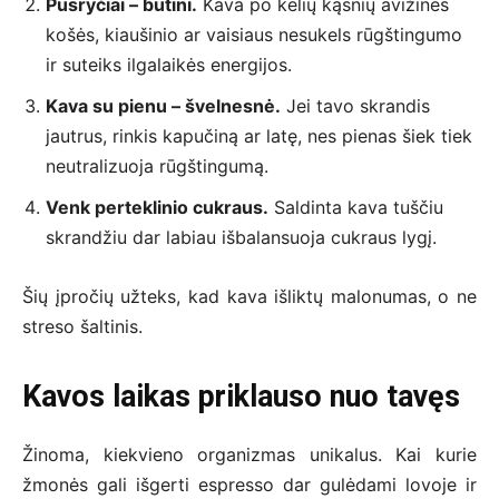
Pusryčiai – būtini.
Kava po kelių kąsnių avižinės
košės, kiaušinio ar vaisiaus nesukels rūgštingumo
ir suteiks ilgalaikės energijos.
Kava su pienu – švelnesnė.
Jei tavo skrandis
jautrus, rinkis kapučiną ar latę, nes pienas šiek tiek
neutralizuoja rūgštingumą.
Venk perteklinio cukraus.
Saldinta kava tuščiu
skrandžiu dar labiau išbalansuoja cukraus lygį.
Šių įpročių užteks, kad kava išliktų malonumas, o ne
streso šaltinis.
Kavos laikas priklauso nuo tavęs
Žinoma, kiekvieno organizmas unikalus. Kai kurie
žmonės gali išgerti espresso dar gulėdami lovoje ir