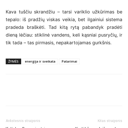
Kava tuščiu skrandžiu – tarsi variklio užkūrimas be
tepalo: iš pradžių viskas veikia, bet ilgainiui sistema
pradeda braškėti. Tad kitą rytą pabandyk pradėti
dieną lėčiau: stiklinė vandens, keli kąsniai pusryčių, ir
tik tada – tas pirmasis, nepakartojamas gurkšnis.
ŽYMĖS
energija ir sveikata
Patarimai
Ankstesnis straipsnis
Kitas straipsnis