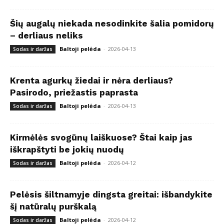
Šių augalų niekada nesodinkite šalia pomidorų
– derliaus neliks
Baltoji pelėda
-
2026-04-13
Sodas ir daržas
Krenta agurkų žiedai ir nėra derliaus?
Pasirodo, priežastis paprasta
Baltoji pelėda
-
2026-04-13
Sodas ir daržas
Kirmėlės svogūnų laiškuose? Štai kaip jas
iškrapštyti be jokių nuodų
Baltoji pelėda
-
2026-04-12
Sodas ir daržas
Pelėsis šiltnamyje dingsta greitai: išbandykite
šį natūralų purškalą
Baltoji pelėda
-
2026-04-12
Sodas ir daržas