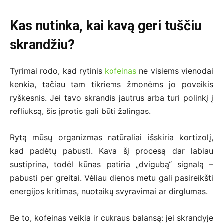
Kas nutinka, kai kavą geri tuščiu
skrandžiu?
Tyrimai rodo, kad rytinis
kofeinas
ne visiems vienodai
kenkia, tačiau tam tikriems žmonėms jo poveikis
ryškesnis. Jei tavo skrandis jautrus arba turi polinkį į
refliuksą, šis įprotis gali būti žalingas.
Rytą mūsų organizmas natūraliai išskiria kortizolį,
kad padėtų pabusti. Kava šį procesą dar labiau
sustiprina, todėl kūnas patiria „dvigubą“ signalą –
pabusti per greitai. Vėliau dienos metu gali pasireikšti
energijos kritimas, nuotaikų svyravimai ar dirglumas.
Be to, kofeinas veikia ir cukraus balansą: jei skrandyje