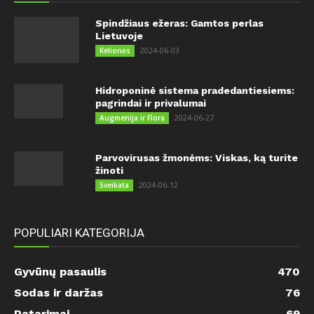
Spindžiaus ežeras: Gamtos perlas
Lietuvoje
2024-06-03
Kelionės
Hidroponinė sistema pradedantiesiems:
pagrindai ir privalumai
2024-06-27
Augmenija ir Flora
Parvovirusas žmonėms: Viskas, ką turite
žinoti
2024-06-12
Sveikata
POPULIARI KATEGORIJA
Gyvūnų pasaulis
470
Sodas ir daržas
76
Patarimai
69