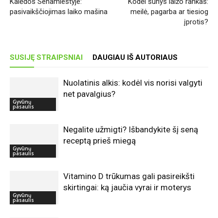
Kalėdos Senamiestyje:
Kodėl šunys laižo rankas:
pasivaikščiojimas laiko mašina
meilė, pagarba ar tiesiog
įprotis?
SUSIJĘ STRAIPSNIAI
DAUGIAU IŠ AUTORIAUS
Nuolatinis alkis: kodėl vis norisi valgyti
net pavalgius?
Gyvūnų
pasaulis
Negalite užmigti? Išbandykite šį seną
receptą prieš miegą
Gyvūnų
pasaulis
Vitamino D trūkumas gali pasireikšti
skirtingai: ką jaučia vyrai ir moterys
Gyvūnų
pasaulis