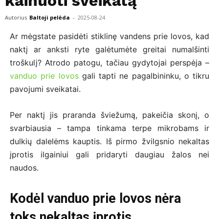
kainuoti sveikatą
Autorius
Baltoji pelėda
-
2025-08-24
Ar mėgstate pasidėti stiklinę vandens prie lovos, kad
naktį ar anksti ryte galėtumėte greitai numalšinti
troškulį? Atrodo patogu, tačiau gydytojai perspėja –
vanduo prie lovos
gali tapti ne pagalbininku, o tikru
pavojumi sveikatai.
Per naktį jis praranda šviežumą, pakeičia skonį, o
svarbiausia – tampa tinkama terpe mikrobams ir
dulkių dalelėms kauptis. Iš pirmo žvilgsnio nekaltas
įprotis ilgainiui gali pridaryti daugiau žalos nei
naudos.
Kodėl vanduo prie lovos nėra
toks nekaltas įprotis