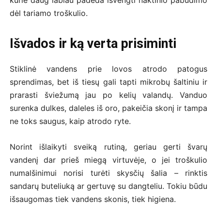
dėl tariamo troškulio.
Išvados ir ką verta prisiminti
Stiklinė vandens prie lovos atrodo patogus
sprendimas, bet iš tiesų gali tapti mikrobų šaltiniu ir
prarasti šviežumą jau po kelių valandų. Vanduo
surenka dulkes, daleles iš oro, pakeičia skonį ir tampa
ne toks saugus, kaip atrodo ryte.
Norint išlaikyti sveiką rutiną, geriau gerti švarų
vandenį dar prieš miegą virtuvėje, o jei troškulio
numalšinimui norisi turėti skysčių šalia – rinktis
sandarų buteliuką ar gertuvę su dangteliu. Tokiu būdu
išsaugomas tiek vandens skonis, tiek higiena.