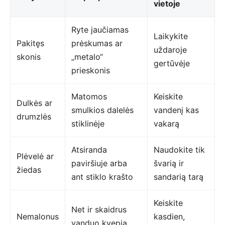
vietoje
Ryte jaučiamas
Laikykite
Pakitęs
prėskumas ar
uždaroje
skonis
„metalo“
gertūvėje
prieskonis
Matomos
Keiskite
Dulkės ar
smulkios dalelės
vandenį kas
drumzlės
stiklinėje
vakarą
Atsiranda
Naudokite tik
Plėvelė ar
paviršiuje arba
švarią ir
žiedas
ant stiklo krašto
sandarią tarą
Keiskite
Net ir skaidrus
Nemalonus
kasdien,
vanduo kvepia