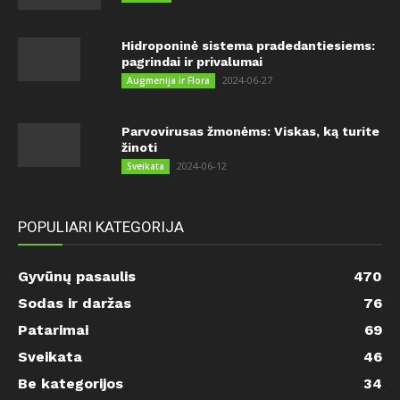
Hidroponinė sistema pradedantiesiems:
pagrindai ir privalumai
2024-06-27
Augmenija ir Flora
Parvovirusas žmonėms: Viskas, ką turite
žinoti
2024-06-12
Sveikata
POPULIARI KATEGORIJA
Gyvūnų pasaulis
470
Sodas ir daržas
76
Patarimai
69
Sveikata
46
Be kategorijos
34