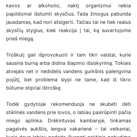
kavos ar alkoholio, naktį organizmui reikia
papildomai išstumti skysčius. Tada žmogus pabunda
jausdamas, kad nori atsigerti. Tačiau tai ne tiek realus
skysčių stygius, kiek reakcija į tai, ką suvartojome
prieš miegą.
Troškulį gali išprovokuoti ir tam tikri vaistai, kurie
sausina burną arba didina šlapimo išsiskyrimą. Tokiais
atvejais net ir nedidelis vandens gurkšnis palengvina
pojūtį, bet problema slypi ne tame, kad iš tikro
būtume stipriai ištroškę.
Todėl gydytojai rekomenduoja ne skubėti dėti
stiklinės vandens prie lovos, o labiau pasirūpinti pačia
miego aplinka. Drėkintuvas kambaryje, tinkamas
pagalvės aukštis, lengva vakarienė – tai veiksniai,
kurie daug labiau padeda išvengti naktinio pabudimo