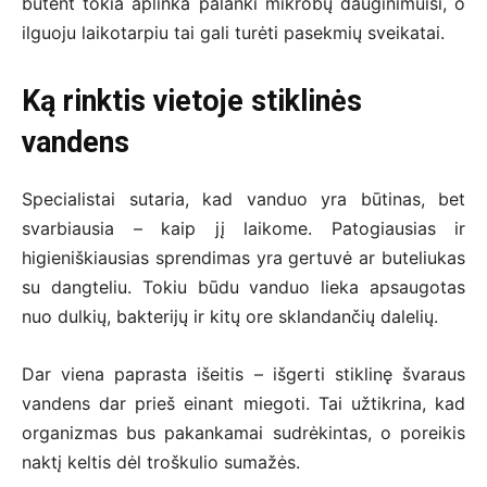
būtent tokia aplinka palanki mikrobų dauginimuisi, o
ilguoju laikotarpiu tai gali turėti pasekmių sveikatai.
Ką rinktis vietoje stiklinės
vandens
Specialistai sutaria, kad vanduo yra būtinas, bet
svarbiausia – kaip jį laikome. Patogiausias ir
higieniškiausias sprendimas yra gertuvė ar buteliukas
su dangteliu. Tokiu būdu vanduo lieka apsaugotas
nuo dulkių, bakterijų ir kitų ore sklandančių dalelių.
Dar viena paprasta išeitis – išgerti stiklinę švaraus
vandens dar prieš einant miegoti. Tai užtikrina, kad
organizmas bus pakankamai sudrėkintas, o poreikis
naktį keltis dėl troškulio sumažės.