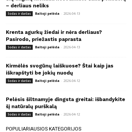
– derliaus neliks
Baltoji pelėda
-
2026-04-13
Sodas ir daržas
Krenta agurkų žiedai ir nėra derliaus?
Pasirodo, priežastis paprasta
Baltoji pelėda
-
2026-04-13
Sodas ir daržas
Kirmėlės svogūnų laiškuose? Štai kaip jas
iškrapštyti be jokių nuodų
Baltoji pelėda
-
2026-04-12
Sodas ir daržas
Pelėsis šiltnamyje dingsta greitai: išbandykite
šį natūralų purškalą
Baltoji pelėda
-
2026-04-12
Sodas ir daržas
POPULIARIAUSIOS KATEGORIJOS