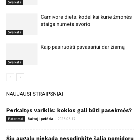
Sveikata
Carnivore dieta: kodėl kai kurie žmonės
staiga numeta svorio
Sveikata
Kaip pasiruošti pavasariui dar žiemą
Sveikata
NAUJAUSI STRAIPSNIAI
Perkaitęs variklis: kokios gali būti pasekmės?
Baltoji pelėda
-
2026-06-17
Patarimai
Šių augalų niekada nesodinkite šalia pomidorų