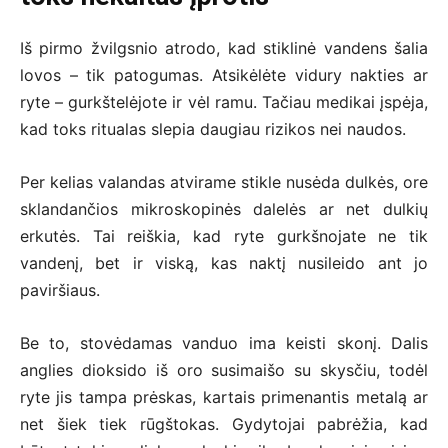
Iš pirmo žvilgsnio atrodo, kad stiklinė vandens šalia
lovos – tik patogumas. Atsikėlėte vidury nakties ar
ryte – gurkštelėjote ir vėl ramu. Tačiau medikai įspėja,
kad toks ritualas slepia daugiau rizikos nei naudos.
Per kelias valandas atvirame stikle nusėda dulkės, ore
sklandančios mikroskopinės dalelės ar net dulkių
erkutės. Tai reiškia, kad ryte gurkšnojate ne tik
vandenį, bet ir viską, kas naktį nusileido ant jo
paviršiaus.
Be to, stovėdamas vanduo ima keisti skonį. Dalis
anglies dioksido iš oro susimaišo su skysčiu, todėl
ryte jis tampa prėskas, kartais primenantis metalą ar
net šiek tiek rūgštokas. Gydytojai pabrėžia, kad