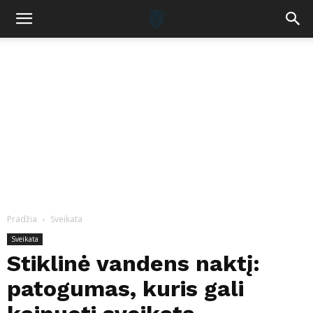
Pradžia
Sveikata
Sveikata
Stiklinė vandens naktį:
patogumas, kuris gali