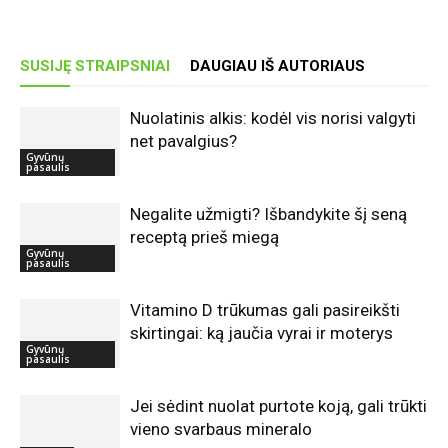
SUSIJĘ STRAIPSNIAI
DAUGIAU IŠ AUTORIAUS
Nuolatinis alkis: kodėl vis norisi valgyti
net pavalgius?
Gyvūnų
pasaulis
Negalite užmigti? Išbandykite šį seną
receptą prieš miegą
Gyvūnų
pasaulis
Vitamino D trūkumas gali pasireikšti
skirtingai: ką jaučia vyrai ir moterys
Gyvūnų
pasaulis
Jei sėdint nuolat purtote koją, gali trūkti
vieno svarbaus mineralo