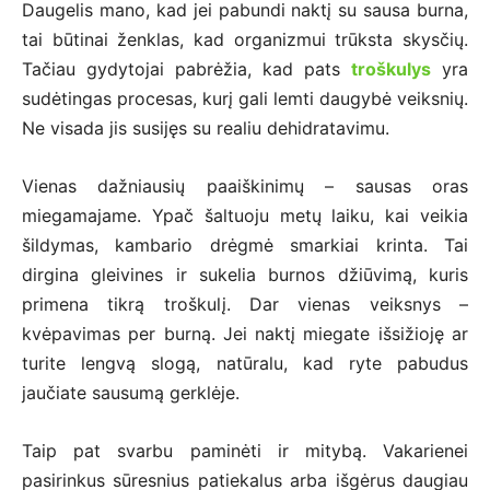
Daugelis mano, kad jei pabundi naktį su sausa burna,
tai būtinai ženklas, kad organizmui trūksta skysčių.
Tačiau gydytojai pabrėžia, kad pats
troškulys
yra
sudėtingas procesas, kurį gali lemti daugybė veiksnių.
Ne visada jis susijęs su realiu dehidratavimu.
Vienas dažniausių paaiškinimų – sausas oras
miegamajame. Ypač šaltuoju metų laiku, kai veikia
šildymas, kambario drėgmė smarkiai krinta. Tai
dirgina gleivines ir sukelia burnos džiūvimą, kuris
primena tikrą troškulį. Dar vienas veiksnys –
kvėpavimas per burną. Jei naktį miegate išsižioję ar
turite lengvą slogą, natūralu, kad ryte pabudus
jaučiate sausumą gerklėje.
Taip pat svarbu paminėti ir mitybą. Vakarienei
pasirinkus sūresnius patiekalus arba išgėrus daugiau