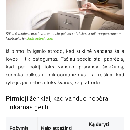
Stiklinė vandens prie lovos ant stalo gali kaupti dulkes ir mikroorganizmus. –
Nuotrauka iš:
shutterstock.com
Iš pirmo žvilgsnio atrodo, kad stiklinė vandens šalia
lovos – tik patogumas. Tačiau specialistai pabrėžia,
kad per naktį toks vanduo praranda šviežumą,
surenka dulkes ir mikroorganizmus. Tai reiškia, kad
ryte jis jau nebėra toks švarus, kaip atrodo.
Pirmieji ženklai, kad vanduo nebėra
tinkamas gerti
Ką daryti
Požymis
Kaip atpažinti