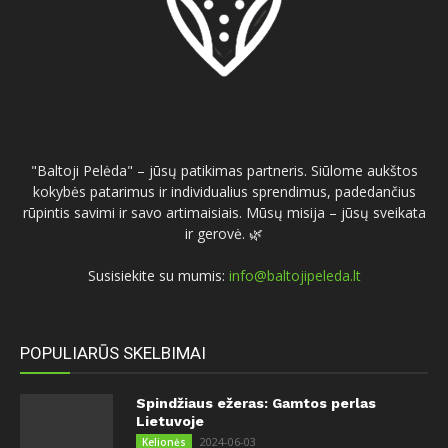
"Baltoji Pelėda" – jūsų patikimas partneris. Siūlome aukštos
kokybės patarimus ir individualius sprendimus, padedančius
rūpintis savimi ir savo artimaisiais. Mūsų misija – jūsų sveikata
ir gerovė. 🌿
Susisiekite su mumis:
info@baltojipeleda.lt
POPULIARŪS SKELBIMAI
Spindžiaus ežeras: Gamtos perlas
Lietuvoje
2024-06-03
Kelionės