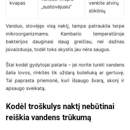
kvapas
venkite atvirų
„sustovėjusiu“
stiklinių
Vanduo, stovėjęs visą naktį, tampa patrauklia terpe
mikroorganizmams. Kambario temperatūroje
bakterijos dauginasi daug greičiau, nei dažnas
įsivaizduoja, todėl toks skystis jau nėra saugus.
Štai kodėl gydytojai pataria – jei norite turėti vandens
šalia lovos, rinkitės tik uždarą buteliuką ar gertuvę.
Tai paprasta priemonė, kuri išsaugo švarą, skonį ir
apsaugo sveikatą.
Kodėl troškulys naktį nebūtinai
reiškia vandens trūkumą