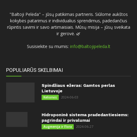
"Baltoji Pelėda" – jūsų patikimas partneris. Siūlome aukštos
kokybės patarimus ir individualius sprendimus, padedančius
rūpintis savimi ir savo artimaisiais. Mūsų misija – jūsų sveikata
ir gerovė. 🌿
Susisiekite su mumis:
info@baltojipeleda.lt
POPULIARŪS SKELBIMAI
Spindžiaus ežeras: Gamtos perlas
Lietuvoje
2024-06-03
Kelionės
Hidroponinė sistema pradedantiesiems:
pagrindai ir privalumai
2024-06-27
Augmenija ir Flora