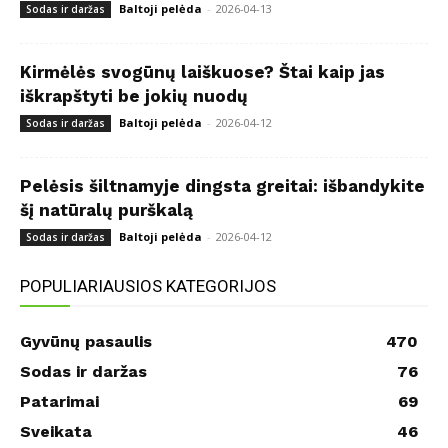
Baltoji pelėda
-
2026-04-13
Sodas ir daržas
Kirmėlės svogūnų laiškuose? Štai kaip jas
iškrapštyti be jokių nuodų
Baltoji pelėda
-
2026-04-12
Sodas ir daržas
Pelėsis šiltnamyje dingsta greitai: išbandykite
šį natūralų purškalą
Baltoji pelėda
-
2026-04-12
Sodas ir daržas
POPULIARIAUSIOS KATEGORIJOS
Gyvūnų pasaulis
470
Sodas ir daržas
76
Patarimai
69
Sveikata
46