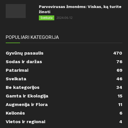
Parvovirusas žmonėms: Viskas, ką turite
žinoti
2024-06-12
Sveikata
POPULIARI KATEGORIJA
Gyvūnų pasaulis
470
Sodas ir daržas
76
Patarimai
69
Sveikata
46
Be kategorijos
34
Gamta ir Ekologija
15
Augmenija ir Flora
11
Kelionės
6
Vietos ir regionai
4