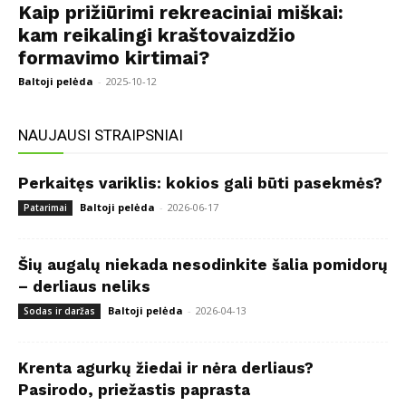
Kaip prižiūrimi rekreaciniai miškai:
kam reikalingi kraštovaizdžio
formavimo kirtimai?
Baltoji pelėda
-
2025-10-12
NAUJAUSI STRAIPSNIAI
Perkaitęs variklis: kokios gali būti pasekmės?
Baltoji pelėda
-
2026-06-17
Patarimai
Šių augalų niekada nesodinkite šalia pomidorų
– derliaus neliks
Baltoji pelėda
-
2026-04-13
Sodas ir daržas
Krenta agurkų žiedai ir nėra derliaus?
Pasirodo, priežastis paprasta