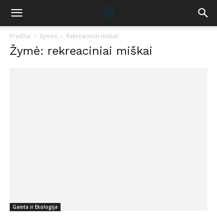
Pradžia
žymės
Rekreaciniai miškai
Žymė: rekreaciniai miškai
Gamta ir Ekologija