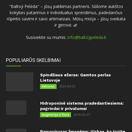
"Baltoji Pelėda" – jūsų patikimas partneris. Siūlome aukštos
kokybės patarimus ir individualius sprendimus, padedančius
rūpintis savimi ir savo artimaisiais. Mūsų misija – jūsų sveikata
ir gerovė. 🌿
Susisiekite su mumis:
info@baltojipeleda.lt
POPULIARŪS SKELBIMAI
Spindžiaus ežeras: Gamtos perlas
Lietuvoje
2024-06-03
Kelionės
Hidroponinė sistema pradedantiesiems:
pagrindai ir privalumai
2024-06-27
Augmenija ir Flora
Parvovirusas žmonėms: Viskas, ką turite