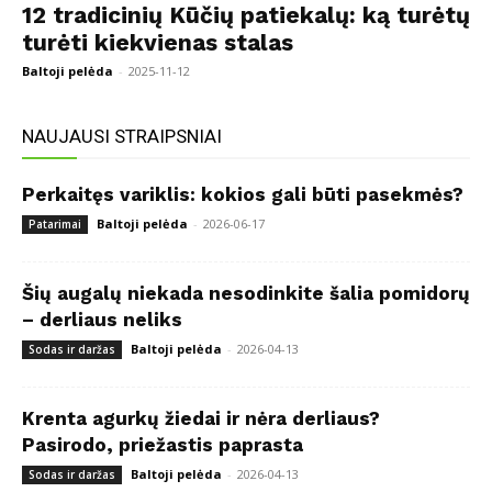
12 tradicinių Kūčių patiekalų: ką turėtų
turėti kiekvienas stalas
Baltoji pelėda
-
2025-11-12
NAUJAUSI STRAIPSNIAI
Perkaitęs variklis: kokios gali būti pasekmės?
Baltoji pelėda
-
2026-06-17
Patarimai
Šių augalų niekada nesodinkite šalia pomidorų
– derliaus neliks
Baltoji pelėda
-
2026-04-13
Sodas ir daržas
Krenta agurkų žiedai ir nėra derliaus?
Pasirodo, priežastis paprasta
Baltoji pelėda
-
2026-04-13
Sodas ir daržas