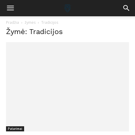
Pradžia
žymės
Tradicijos
Žymė: Tradicijos
Patarimai