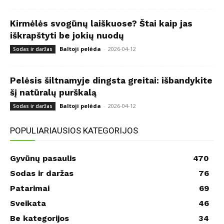
Kirmėlės svogūnų laiškuose? Štai kaip jas
iškrapštyti be jokių nuodų
Baltoji pelėda
-
2026-04-12
Sodas ir daržas
Pelėsis šiltnamyje dingsta greitai: išbandykite
šį natūralų purškalą
Baltoji pelėda
-
2026-04-12
Sodas ir daržas
POPULIARIAUSIOS KATEGORIJOS
Gyvūnų pasaulis
470
Sodas ir daržas
76
Patarimai
69
Sveikata
46
Be kategorijos
34