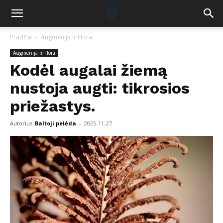
Pradžia
Augmenija ir Flora
Augmenija ir Flora
Kodėl augalai žiemą
nustoja augti: tikrosios
priežastys.
Autorius
Baltoji pelėda
-
2025-11-27