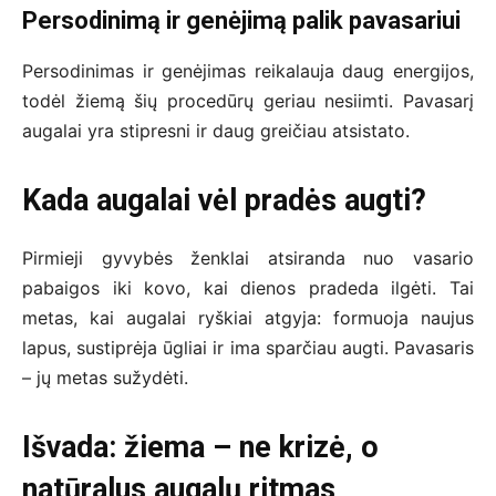
Persodinimą ir genėjimą palik pavasariui
Persodinimas ir genėjimas reikalauja daug energijos,
todėl žiemą šių procedūrų geriau nesiimti. Pavasarį
augalai yra stipresni ir daug greičiau atsistato.
Kada augalai vėl pradės augti?
Pirmieji gyvybės ženklai atsiranda nuo vasario
pabaigos iki kovo, kai dienos pradeda ilgėti. Tai
metas, kai augalai ryškiai atgyja: formuoja naujus
lapus, sustiprėja ūgliai ir ima sparčiau augti. Pavasaris
– jų metas sužydėti.
Išvada: žiema – ne krizė, o
natūralus augalų ritmas