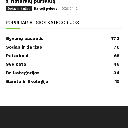
šį natūralų purškalą
Baltoji pelėda
-
2026-04-12
Sodas ir daržas
POPULIARIAUSIOS KATEGORIJOS
Gyvūnų pasaulis
470
Sodas ir daržas
76
Patarimai
69
Sveikata
46
Be kategorijos
34
Gamta ir Ekologija
15