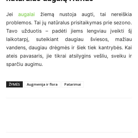
Jei
augalai
žiemą nustoja augti, tai nereiškia
problemos. Tai jų natūralus prisitaikymas prie sezono.
Tavo užduotis – padėti jiems lengviau įveikti šį
laikotarpį, suteikiant daugiau šviesos, mažiau
vandens, daugiau drėgmės ir šiek tiek kantrybės. Kai
ateis pavasaris, jie tikrai atsilygins vešliu, sveiku ir
sparčiu augimu.
ŽYMĖS
Augmenija ir flora
Patarimai