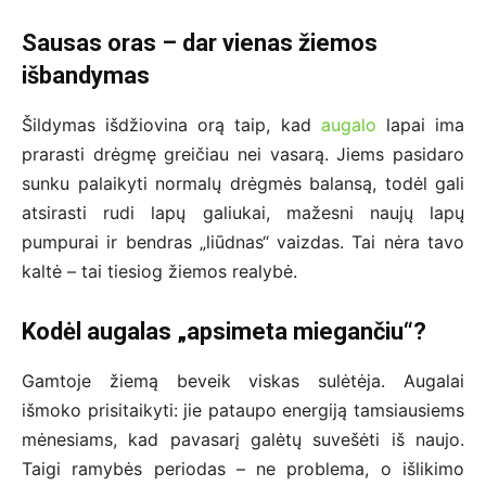
Sausas oras – dar vienas žiemos
išbandymas
Šildymas išdžiovina orą taip, kad
augalo
lapai ima
prarasti drėgmę greičiau nei vasarą. Jiems pasidaro
sunku palaikyti normalų drėgmės balansą, todėl gali
atsirasti rudi lapų galiukai, mažesni naujų lapų
pumpurai ir bendras „liūdnas“ vaizdas. Tai nėra tavo
kaltė – tai tiesiog žiemos realybė.
Kodėl augalas „apsimeta miegančiu“?
Gamtoje žiemą beveik viskas sulėtėja. Augalai
išmoko prisitaikyti: jie pataupo energiją tamsiausiems
mėnesiams, kad pavasarį galėtų suvešėti iš naujo.
Taigi ramybės periodas – ne problema, o išlikimo