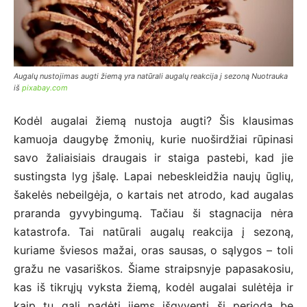
Augalų nustojimas augti žiemą yra natūrali augalų reakcija į sezoną Nuotrauka
iš
pixabay.com
Kodėl augalai žiemą nustoja augti? Šis klausimas
kamuoja daugybę žmonių, kurie nuoširdžiai rūpinasi
savo žaliaisiais draugais ir staiga pastebi, kad jie
sustingsta lyg įšalę. Lapai nebeskleidžia naujų ūglių,
šakelės nebeilgėja, o kartais net atrodo, kad augalas
praranda gyvybingumą. Tačiau ši stagnacija nėra
katastrofa. Tai natūrali augalų reakcija į sezoną,
kuriame šviesos mažai, oras sausas, o sąlygos – toli
gražu ne vasariškos. Šiame straipsnyje papasakosiu,
kas iš tikrųjų vyksta žiemą, kodėl augalai sulėtėja ir
kaip tu gali padėti jiems išgyventi šį periodą be