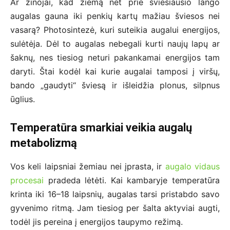
Ar žinojai, kad žiemą net prie šviesiausio lango
augalas gauna iki penkių kartų mažiau šviesos nei
vasarą? Photosintezė, kuri suteikia augalui energijos,
sulėtėja. Dėl to augalas nebegali kurti naujų lapų ar
šaknų, nes tiesiog neturi pakankamai energijos tam
daryti. Štai kodėl kai kurie augalai tamposi į viršų,
bando „gaudyti“ šviesą ir išleidžia plonus, silpnus
ūglius.
Temperatūra smarkiai veikia augalų
metabolizmą
Vos keli laipsniai žemiau nei įprasta, ir
augalo vidaus
procesai
pradeda lėtėti. Kai kambaryje temperatūra
krinta iki 16–18 laipsnių, augalas tarsi pristabdo savo
gyvenimo ritmą. Jam tiesiog per šalta aktyviai augti,
todėl jis pereina į energijos taupymo režimą.