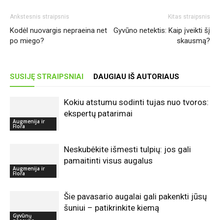
Ankstesnis straipsnis
Kitas straipsnis
Kodėl nuovargis nepraeina net
Gyvūno netektis: Kaip įveikti šį
po miego?
skausmą?
SUSIJĘ STRAIPSNIAI
DAUGIAU IŠ AUTORIAUS
Kokiu atstumu sodinti tujas nuo tvoros:
ekspertų patarimai
Augmenija ir
Flora
Neskubėkite išmesti tulpių: jos gali
pamaitinti visus augalus
Augmenija ir
Flora
Šie pavasario augalai gali pakenkti jūsų
šuniui – patikrinkite kiemą
Gyvūnų