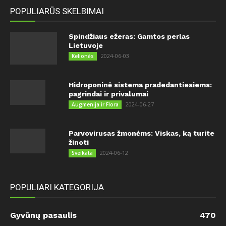
POPULIARŪS SKELBIMAI
Spindžiaus ežeras: Gamtos perlas
Lietuvoje
2024-06-03
Kelionės
Hidroponinė sistema pradedantiesiems:
pagrindai ir privalumai
2024-06-27
Augmenija ir Flora
Parvovirusas žmonėms: Viskas, ką turite
žinoti
2024-06-12
Sveikata
POPULIARI KATEGORIJA
Gyvūnų pasaulis
470