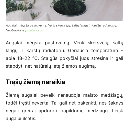
Augalai mėgsta pastovumą. Venk skersvėjų, šaltų langų ir karštų radiatorių.
Nuotrauka iš
pixabay.com
Augalai mėgsta pastovumą. Venk skersvėjų, šaltų
langų ir karštų radiatorių. Geriausia temperatūra –
apie 18–22 °C. Staigūs pokyčiai juos stresina ir gali
stabdyti net natūralų lėtą žiemos augimą.
Trąšų žiemą nereikia
Žiemą augalai beveik nenaudoja maisto medžiagų,
todėl tręšti neverta. Tai gali net pakenkti, nes šaknys
negali greitai apdoroti papildomų medžiagų. Leisk
augalui ilsėtis.