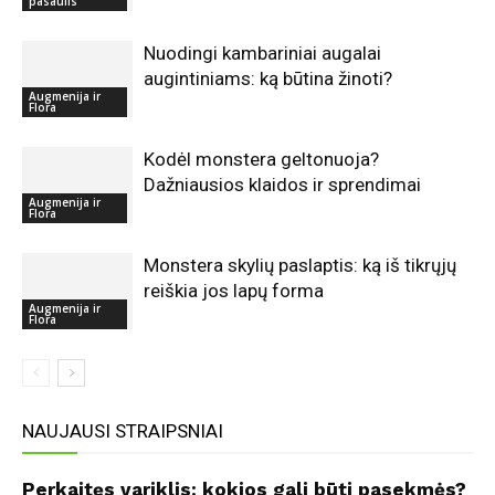
pasaulis
Nuodingi kambariniai augalai
augintiniams: ką būtina žinoti?
Augmenija ir
Flora
Kodėl monstera geltonuoja?
Dažniausios klaidos ir sprendimai
Augmenija ir
Flora
Monstera skylių paslaptis: ką iš tikrųjų
reiškia jos lapų forma
Augmenija ir
Flora
NAUJAUSI STRAIPSNIAI
Perkaitęs variklis: kokios gali būti pasekmės?