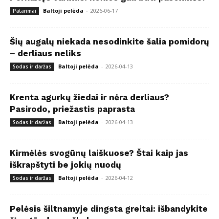
Baltoji pelėda
-
2026-06-17
Patarimai
Šių augalų niekada nesodinkite šalia pomidorų
– derliaus neliks
Baltoji pelėda
-
2026-04-13
Sodas ir daržas
Krenta agurkų žiedai ir nėra derliaus?
Pasirodo, priežastis paprasta
Baltoji pelėda
-
2026-04-13
Sodas ir daržas
Kirmėlės svogūnų laiškuose? Štai kaip jas
iškrapštyti be jokių nuodų
Baltoji pelėda
-
2026-04-12
Sodas ir daržas
Pelėsis šiltnamyje dingsta greitai: išbandykite