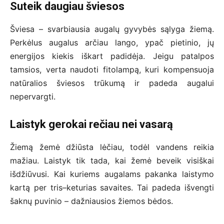
Suteik daugiau šviesos
Šviesa – svarbiausia augalų gyvybės sąlyga žiemą.
Perkėlus augalus arčiau lango, ypač pietinio, jų
energijos kiekis iškart padidėja. Jeigu patalpos
tamsios, verta naudoti fitolampą, kuri kompensuoja
natūralios šviesos trūkumą ir padeda augalui
nepervargti.
Laistyk gerokai rečiau nei vasarą
Žiemą žemė džiūsta lėčiau, todėl vandens reikia
mažiau. Laistyk tik tada, kai žemė beveik visiškai
išdžiūvusi. Kai kuriems augalams pakanka laistymo
kartą per tris–keturias savaites. Tai padeda išvengti
šaknų puvinio – dažniausios žiemos bėdos.