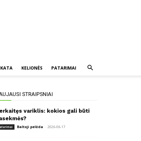
IKATA
KELIONĖS
PATARIMAI
AUJAUSI STRAIPSNIAI
erkaitęs variklis: kokios gali būti
asekmės?
Baltoji pelėda
-
2026-06-17
atarimai