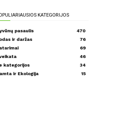
OPULIARIAUSIOS KATEGORIJOS
yvūnų pasaulis
470
odas ir daržas
76
atarimai
69
veikata
46
e kategorijos
34
amta ir Ekologija
15