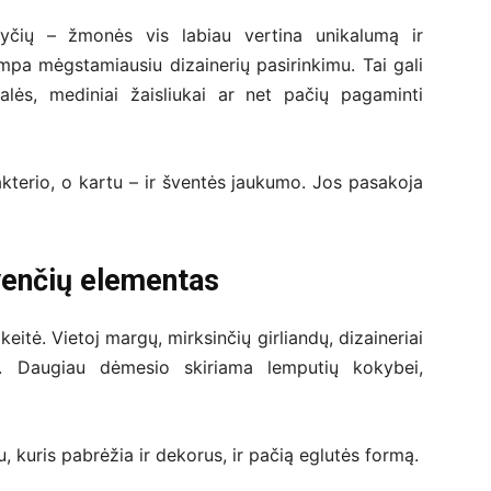
yčių – žmonės vis labiau vertina unikalumą ir
mpa mėgstamiausiu dizainerių pasirinkimu. Tai gali
alės, mediniai žaisliukai ar net pačių pagaminti
akterio, o kartu – ir šventės jaukumo. Jos pasakoja
venčių elementas
keitė. Vietoj margų, mirksinčių girliandų, dizaineriai
są. Daugiau dėmesio skiriama lemputių kokybei,
 kuris pabrėžia ir dekorus, ir pačią eglutės formą.