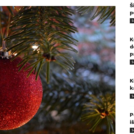
Š
p
S
K
d
p
S
K
k
S
P
i
S