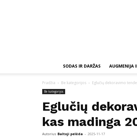
SODAS IR DARŽAS
AUGMENIJA I
Pradžia
Be kategorijos
Eglučių dekoravimo tende
Be kategorijos
Eglučių dekora
kas madinga 2
Autorius
Baltoji pelėda
-
2025-11-17