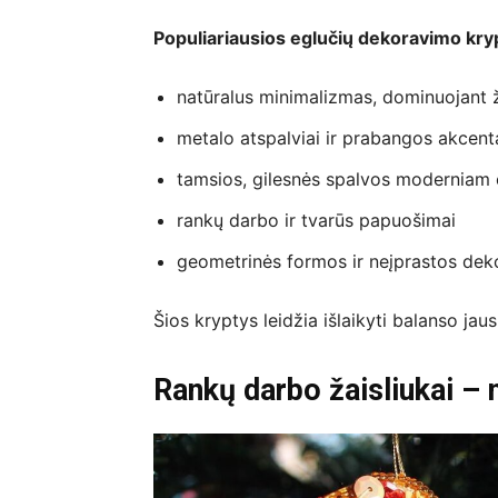
Populiariausios eglučių dekoravimo kr
natūralus minimalizmas, dominuojant
metalo atspalviai ir prabangos akcent
tamsios, gilesnės spalvos moderniam 
rankų darbo ir tvarūs papuošimai
geometrinės formos ir neįprastos dek
Šios kryptys leidžia išlaikyti balanso jausm
Rankų darbo žaisliukai – 