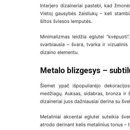
Interjero dizaineriai pastebi, kad žmonė
Vietoj gausybės žaisliukų – keli stambū
šiltos šviesos lemputės.
Minimalizmas leidžia eglutei “kvėpuoti
svarbiausia – švara, tvarka ir vizualini
dizaino elementu.
Metalo blizgesys – subti
Šiemet ypač išpopuliarėjo dekoracijo
medžiagų. Auksas, sidabras, bronza ir 
dizaineriai juos dažniausiai derina su švel
Metaliniai akcentai eglutei suteikia šv
atrodo derinant kelis metalinius tonus – t