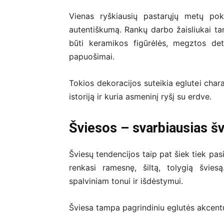
Vienas ryškiausių pastarųjų metų pok
autentiškumą. Rankų darbo žaisliukai ta
būti keramikos figūrėlės, megztos det
papuošimai.
Tokios dekoracijos suteikia eglutei char
istoriją ir kuria asmeninį ryšį su erdve.
Šviesos – svarbiausias š
Šviesų tendencijos taip pat šiek tiek pasi
renkasi ramesnę, šiltą, tolygią švie
spalviniam tonui ir išdėstymui.
Šviesa tampa pagrindiniu eglutės akcentu,