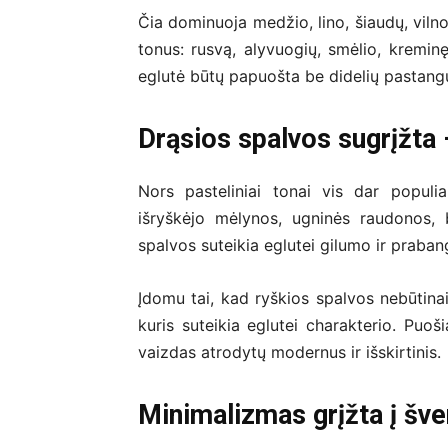
Čia dominuoja medžio, lino, šiaudų, viln
tonus: rusvą, alyvuogių, smėlio, kreminę
eglutė būtų papuošta be didelių pastangų
Drąsios spalvos sugrįžta –
Nors pasteliniai tonai vis dar populia
išryškėjo mėlynos, ugninės raudonos,
spalvos suteikia eglutei gilumo ir praba
Įdomu tai, kad ryškios spalvos nebūtinai
kuris suteikia eglutei charakterio. Puoš
vaizdas atrodytų modernus ir išskirtinis.
Minimalizmas grįžta į šv