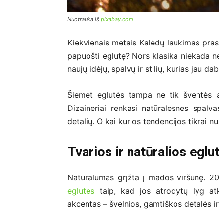
Nuotrauka iš
pixabay.com
Kiekvienais metais Kalėdų laukimas pras
papuošti eglutę? Nors klasika niekada 
naujų idėjų, spalvų ir stilių, kurias jau d
Šiemet eglutės tampa ne tik šventės a
Dizaineriai renkasi natūralesnes spalv
detalių. O kai kurios tendencijos tikrai n
Tvarios ir natūralios egl
Natūralumas grįžta į mados viršūnę. 2
eglutes
taip, kad jos atrodytų lyg atk
akcentas – švelnios, gamtiškos detalės ir