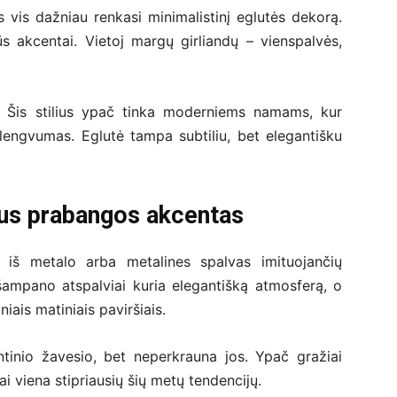
s vis dažniau renkasi minimalistinį eglutės dekorą.
s akcentai. Vietoj margų girliandų – vienspalvės,
”. Šis stilius ypač tinka moderniems namams, kur
s lengvumas. Eglutė tampa subtiliu, bet elegantišku
lus prabangos akcentas
s iš metalo arba metalines spalvas imituojančių
šampano atspalviai kuria elegantišką atmosferą, o
niais matiniais paviršiais.
entinio žavesio, bet neperkrauna jos. Ypač gražiai
ai viena stipriausių šių metų tendencijų.