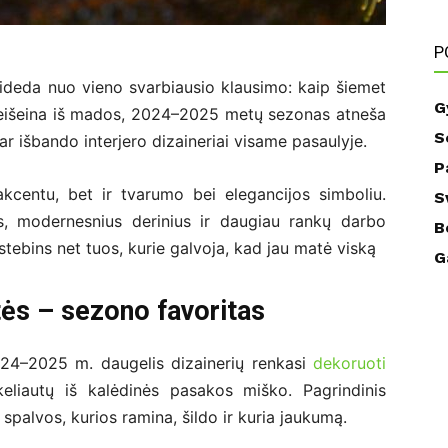
P
ideda nuo vieno svarbiausio klausimo: kaip šiemet
G
neišeina iš mados, 2024–2025 metų sezonas atneša
S
abar išbando interjero dizaineriai visame pasaulyje.
P
kcentu, bet ir tvarumo bei elegancijos simboliu.
S
as, modernesnius derinius ir daugiau rankų darbo
B
ustebins net tuos, kurie galvoja, kad jau matė viską
G
utės – sezono favoritas
024–2025 m. daugelis dizainerių renkasi
dekoruoti
eliautų iš kalėdinės pasakos miško. Pagrindinis
 spalvos, kurios ramina, šildo ir kuria jaukumą.