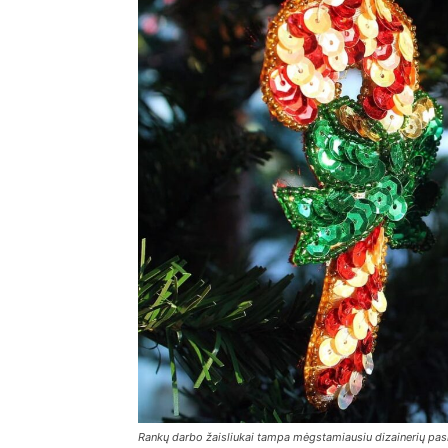
Rankų darbo žaisliukai tampa mėgstamiausiu dizainerių pas