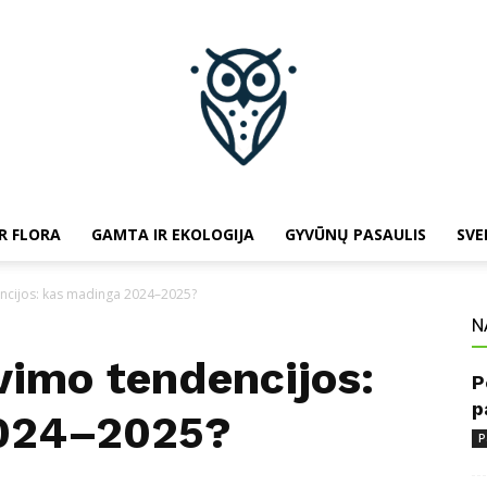
R FLORA
GAMTA IR EKOLOGIJA
GYVŪNŲ PASAULIS
SVE
baltojipeleda.lt
ncijos: kas madinga 2024–2025?
N
vimo tendencijos:
P
p
024–2025?
P