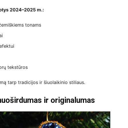
yptys 2024–2025 m.:
 žemiškiems tonams
ai
efektui
orų tekstūros
ą tarp tradicijos ir šiuolaikinio stiliaus.
nuoširdumas ir originalumas