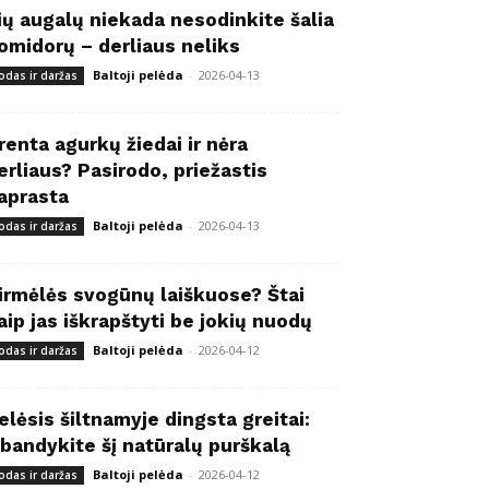
ių augalų niekada nesodinkite šalia
omidorų – derliaus neliks
Baltoji pelėda
-
2026-04-13
odas ir daržas
renta agurkų žiedai ir nėra
erliaus? Pasirodo, priežastis
aprasta
Baltoji pelėda
-
2026-04-13
odas ir daržas
irmėlės svogūnų laiškuose? Štai
aip jas iškrapštyti be jokių nuodų
Baltoji pelėda
-
2026-04-12
odas ir daržas
elėsis šiltnamyje dingsta greitai:
šbandykite šį natūralų purškalą
Baltoji pelėda
-
2026-04-12
odas ir daržas