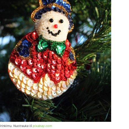
irinkimu. Nuotrauka iš
pixabay.com