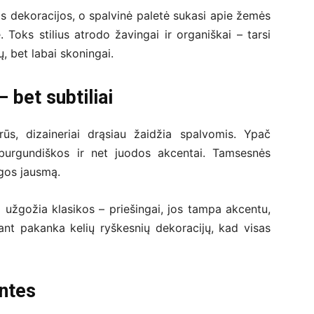
os dekoracijos, o spalvinė paletė sukasi apie žemės
. Toks stilius atrodo žavingai ir organiškai – tarsi
, bet labai skoningai.
 bet subtiliai
rūs, dizaineriai drąsiau žaidžia spalvomis. Ypač
 burgundiškos ir net juodos akcentai. Tamsesnės
ngos jausmą.
 užgožia klasikos – priešingai, jos tampa akcentu,
iant pakanka kelių ryškesnių dekoracijų, kad visas
entes