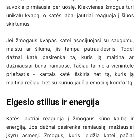
suvokia pirmiausia per uoslę. Kiekvienas žmogus turi
unikalų kvapą, o katės labai jautriai reaguoja į šiuos
skirtumus.
Jei žmogaus kvapas katei asocijuojasi su saugumu,
maistu ar šiluma, jis tampa patrauklesnis. Todėl
dažnai katė pasirenka tą, kuris ją maitina ar
dažniausiai būna namuose. Tačiau tai nėra vienintelė
priežastis – kartais katė išskiria net tą, kuris ją
maitina rečiau, bet su kuriuo jaučia emocinį komfortą.
Elgesio stilius ir energija
Katės jautriai reaguoja į žmogaus kūno kalbą ir
energiją. Jos dažnai pasirenka ramiausią, mažiausiai
įkyrų asmenį. Žmogus, kuris leidžia katei pačiai