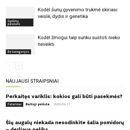
Kodėl šunų gyvenimo trukmė skiriasi:
veislė, dydis ir genetika
Gyvūnų
pasaulis
Kodėl žmogui taip sunku sustoti nieko
neveikti
Be kategorijos
NAUJAUSI STRAIPSNIAI
Perkaitęs variklis: kokios gali būti pasekmės?
Baltoji pelėda
-
2026-06-17
Patarimai
Šių augalų niekada nesodinkite šalia pomidorų
– derliaus neliks