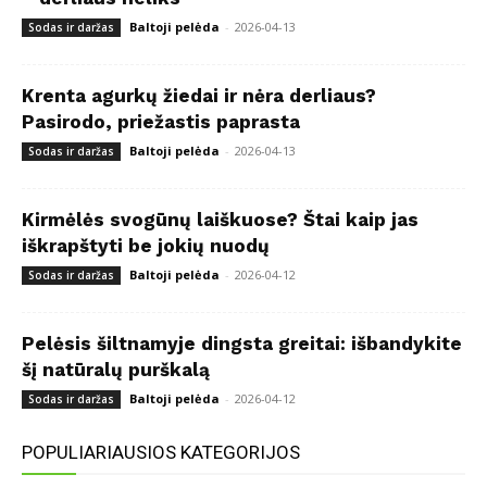
Baltoji pelėda
-
2026-04-13
Sodas ir daržas
Krenta agurkų žiedai ir nėra derliaus?
Pasirodo, priežastis paprasta
Baltoji pelėda
-
2026-04-13
Sodas ir daržas
Kirmėlės svogūnų laiškuose? Štai kaip jas
iškrapštyti be jokių nuodų
Baltoji pelėda
-
2026-04-12
Sodas ir daržas
Pelėsis šiltnamyje dingsta greitai: išbandykite
šį natūralų purškalą
Baltoji pelėda
-
2026-04-12
Sodas ir daržas
POPULIARIAUSIOS KATEGORIJOS