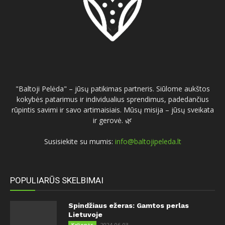
"Baltoji Pelėda" – jūsų patikimas partneris. Siūlome aukštos
kokybės patarimus ir individualius sprendimus, padedančius
rūpintis savimi ir savo artimaisiais. Mūsų misija – jūsų sveikata
ir gerovė. 🌿
Susisiekite su mumis:
info@baltojipeleda.lt
POPULIARŪS SKELBIMAI
Spindžiaus ežeras: Gamtos perlas
Lietuvoje
2024-06-03
Kelionės