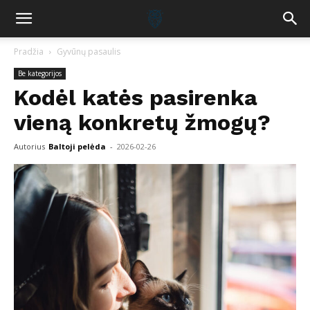
Pradžia
Gyvūnų pasaulis
Be kategorijos
Kodėl katės pasirenka
vieną konkretų žmogų?
Autorius
Baltoji pelėda
-
2026-02-26