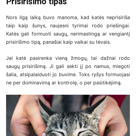
Prisirišimo tipas
Nors ilgą laiką buvo manoma, kad katės neprisiriša
taip kaip šunys, naujesni tyrimai rodo priešingai.
Katės gali formuoti saugų, nerimastingą ar vengiantį
prisirišimo tipą, panašiai kaip vaikai su tėvais.
Jei katė pasirenka vieną žmogų, tai dažnai rodo
saugų prisirišimą. Ji gali sekti jį po namus, miegoti
šalia, atsipalaiduoti jo buvime. Toks ryšys formuojasi
ne per dominavimą ar kontrolę, o per pasitikėjimą.