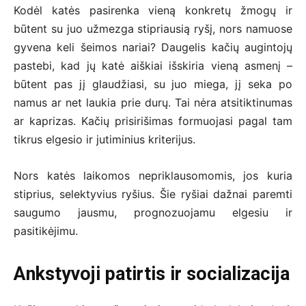
Kodėl katės pasirenka vieną konkretų žmogų ir
būtent su juo užmezga stipriausią ryšį, nors namuose
gyvena keli šeimos nariai? Daugelis kačių augintojų
pastebi, kad jų katė aiškiai išskiria vieną asmenį –
būtent pas jį glaudžiasi, su juo miega, jį seka po
namus ar net laukia prie durų. Tai nėra atsitiktinumas
ar kaprizas. Kačių prisirišimas formuojasi pagal tam
tikrus elgesio ir jutiminius kriterijus.
Nors katės laikomos nepriklausomomis, jos kuria
stiprius, selektyvius ryšius. Šie ryšiai dažnai paremti
saugumo jausmu, prognozuojamu elgesiu ir
pasitikėjimu.
Ankstyvoji patirtis ir socializacija