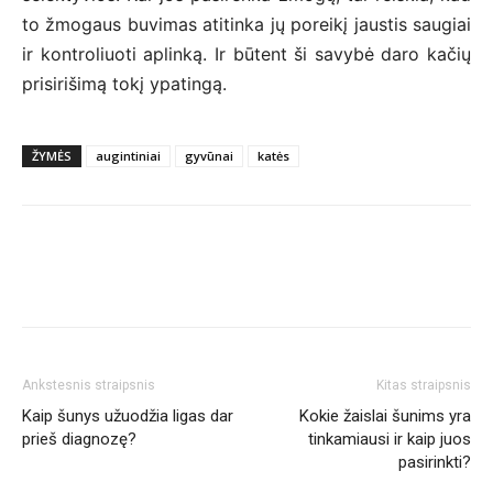
to žmogaus buvimas atitinka jų poreikį jaustis saugiai
ir kontroliuoti aplinką. Ir būtent ši savybė daro kačių
prisirišimą tokį ypatingą.
ŽYMĖS
augintiniai
gyvūnai
katės
Ankstesnis straipsnis
Kitas straipsnis
Kaip šunys užuodžia ligas dar
Kokie žaislai šunims yra
prieš diagnozę?
tinkamiausi ir kaip juos
pasirinkti?