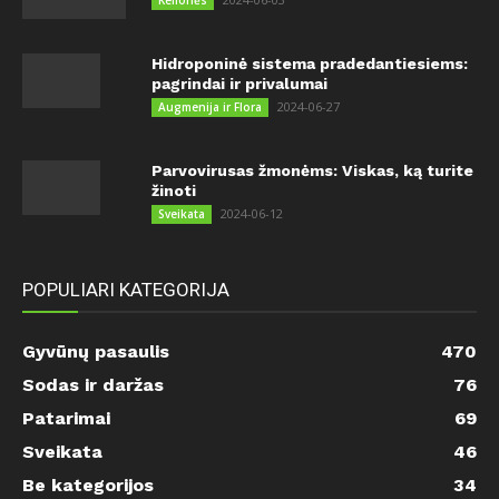
Hidroponinė sistema pradedantiesiems:
pagrindai ir privalumai
2024-06-27
Augmenija ir Flora
Parvovirusas žmonėms: Viskas, ką turite
žinoti
2024-06-12
Sveikata
POPULIARI KATEGORIJA
Gyvūnų pasaulis
470
Sodas ir daržas
76
Patarimai
69
Sveikata
46
Be kategorijos
34