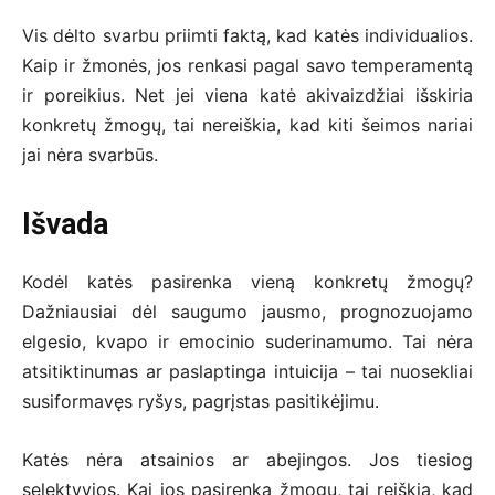
Vis dėlto svarbu priimti faktą, kad katės individualios.
Kaip ir žmonės, jos renkasi pagal savo temperamentą
ir poreikius. Net jei viena katė akivaizdžiai išskiria
konkretų žmogų, tai nereiškia, kad kiti šeimos nariai
jai nėra svarbūs.
Išvada
Kodėl katės pasirenka vieną konkretų žmogų?
Dažniausiai dėl saugumo jausmo, prognozuojamo
elgesio, kvapo ir emocinio suderinamumo. Tai nėra
atsitiktinumas ar paslaptinga intuicija – tai nuosekliai
susiformavęs ryšys, pagrįstas pasitikėjimu.
Katės nėra atsainios ar abejingos. Jos tiesiog
selektyvios. Kai jos pasirenka žmogų, tai reiškia, kad