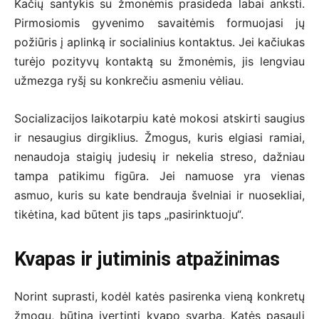
Kačių santykis su žmonėmis prasideda labai anksti.
Pirmosiomis gyvenimo savaitėmis formuojasi jų
požiūris į aplinką ir socialinius kontaktus. Jei kačiukas
turėjo pozityvų kontaktą su žmonėmis, jis lengviau
užmezga ryšį su konkrečiu asmeniu vėliau.
Socializacijos laikotarpiu katė mokosi atskirti saugius
ir nesaugius dirgiklius. Žmogus, kuris elgiasi ramiai,
nenaudoja staigių judesių ir nekelia streso, dažniau
tampa patikimu figūra. Jei namuose yra vienas
asmuo, kuris su kate bendrauja švelniai ir nuosekliai,
tikėtina, kad būtent jis taps „pasirinktuoju“.
Kvapas ir jutiminis atpažinimas
Norint suprasti, kodėl katės pasirenka vieną konkretų
žmogų, būtina įvertinti kvapo svarbą. Katės pasaulį