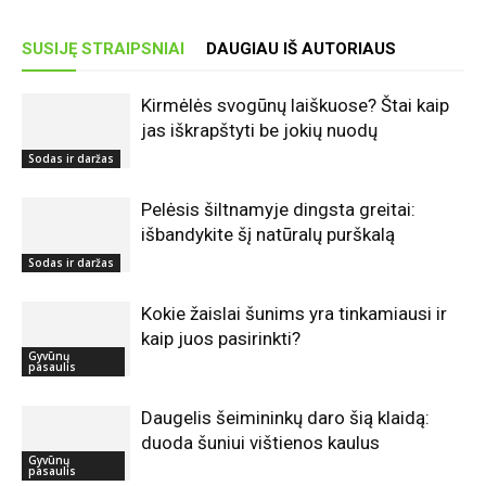
SUSIJĘ STRAIPSNIAI
DAUGIAU IŠ AUTORIAUS
Kirmėlės svogūnų laiškuose? Štai kaip
jas iškrapštyti be jokių nuodų
Sodas ir daržas
Pelėsis šiltnamyje dingsta greitai:
išbandykite šį natūralų purškalą
Sodas ir daržas
Kokie žaislai šunims yra tinkamiausi ir
kaip juos pasirinkti?
Gyvūnų
pasaulis
Daugelis šeimininkų daro šią klaidą:
duoda šuniui vištienos kaulus
Gyvūnų
pasaulis