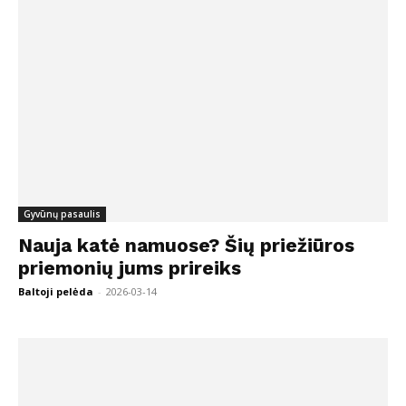
Gyvūnų pasaulis
Nauja katė namuose? Šių priežiūros
priemonių jums prireiks
Baltoji pelėda
-
2026-03-14