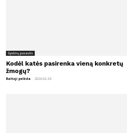
Gyvūnų pasaulis
Kodėl katės pasirenka vieną konkretų
žmogų?
Baltoji pelėda
-
2026-02-26