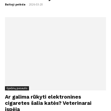
Baltoji pelėda
-
2026-03-20
Gyvūnų pasaulis
Ar galima rūkyti elektronines
cigaretes šalia katės? Veterinarai
įspėja