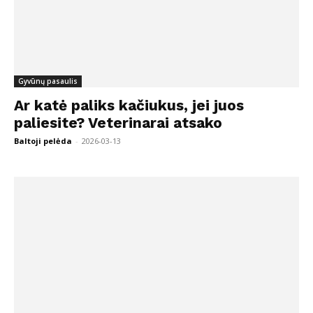
Gyvūnų pasaulis
Ar katė paliks kačiukus, jei juos
paliesite? Veterinarai atsako
Baltoji pelėda
-
2026-03-13