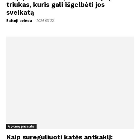
triukas, kuris gali išgelbėti jos
sveikatą
Baltoji pelėda
-
2026-03-22
Gyvūnų pasaulis
Kaip sureguliuoti katės antkaklį: