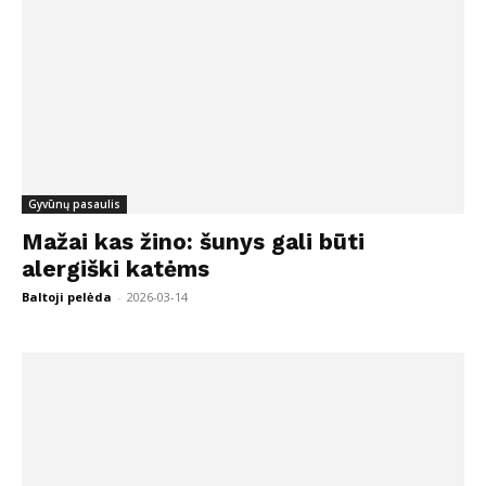
Gyvūnų pasaulis
Mažai kas žino: šunys gali būti
alergiški katėms
Baltoji pelėda
-
2026-03-14