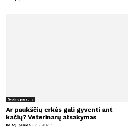
Gyvūnų pasaulis
Ar paukščių erkės gali gyventi ant
kačių? Veterinarų atsakymas
Baltoji pelėda
-
2026-03-17