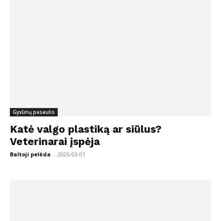
Gyvūnų pasaulis
Katė valgo plastiką ar siūlus?
Veterinarai įspėja
Baltoji pelėda
-
2026-03-01