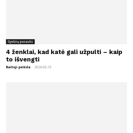
Gyvūnų pasaulis
4 ženklai, kad katė gali užpulti – kaip
to išvengti
Baltoji pelėda
-
2026-03-13