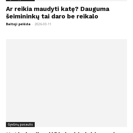
Ar reikia maudyti katę? Dauguma
šeimininkų tai daro be reikalo
Baltoji pelėda
-
2026-03-11
Gyvūnų pasaulis