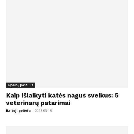
Gyvūnų pasaulis
Kaip išlaikyti katės nagus sveikus: 5
veterinarų patarimai
Baltoji pelėda
-
2026-03-15