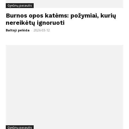
Gyvūnų pasaulis
Burnos opos katėms: požymiai, kurių
nereikėtų ignoruoti
Baltoji pelėda
-
2026-03-12
Gyvūnų pasaulis