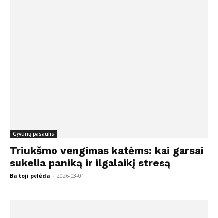
Gyvūnų pasaulis
Triukšmo vengimas katėms: kai garsai
sukelia paniką ir ilgalaikį stresą
Baltoji pelėda
-
2026-03-01