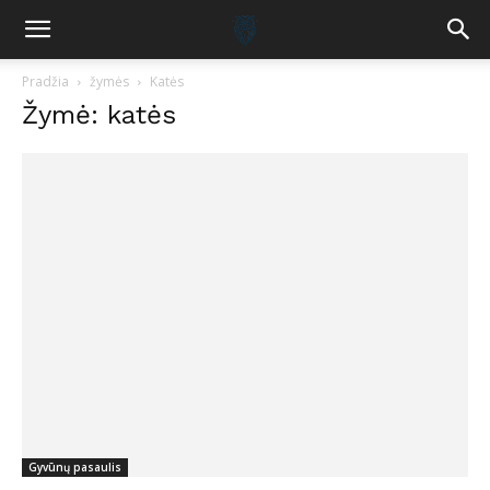
Pradžia
žymės
Katės
Žymė: katės
Gyvūnų pasaulis