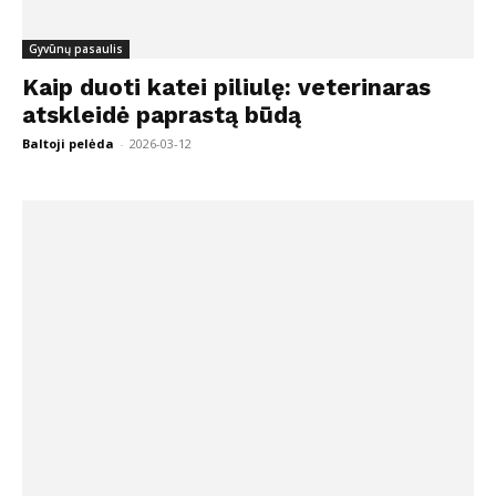
Gyvūnų pasaulis
Kaip duoti katei piliulę: veterinaras
atskleidė paprastą būdą
Baltoji pelėda
-
2026-03-12