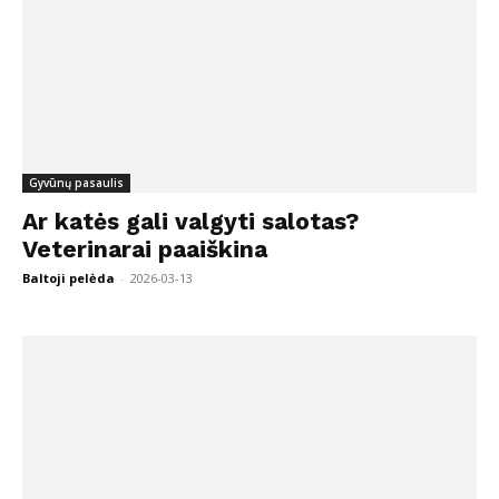
Gyvūnų pasaulis
Ar katės gali valgyti salotas?
Veterinarai paaiškina
Baltoji pelėda
-
2026-03-13