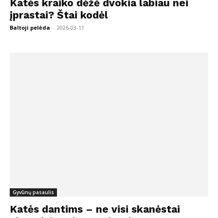
Katės kraiko dėžė dvokia labiau nei
įprastai? Štai kodėl
Baltoji pelėda
-
2026-03-11
Gyvūnų pasaulis
Katės dantims – ne visi skanėstai