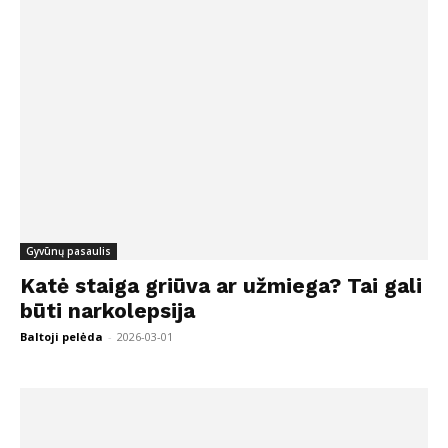
Gyvūnų pasaulis
Katė staiga griūva ar užmiega? Tai gali
būti narkolepsija
Baltoji pelėda
-
2026-03-01