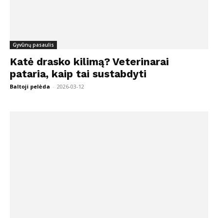
Gyvūnų pasaulis
Katė drasko kilimą? Veterinarai
pataria, kaip tai sustabdyti
Baltoji pelėda
-
2026-03-12