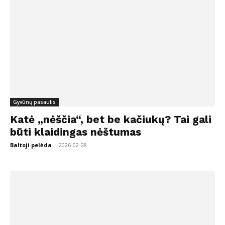
Gyvūnų pasaulis
Katė „nėščia“, bet be kačiukų? Tai gali
būti klaidingas nėštumas
Baltoji pelėda
-
2026-02-28