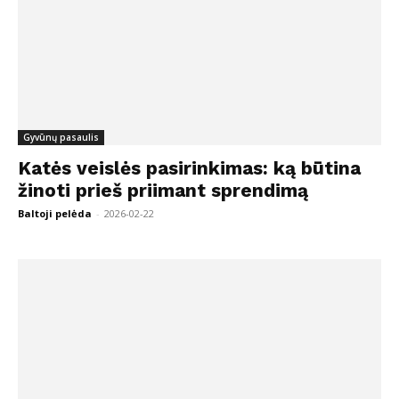
Gyvūnų pasaulis
Katės veislės pasirinkimas: ką būtina
žinoti prieš priimant sprendimą
Baltoji pelėda
-
2026-02-22