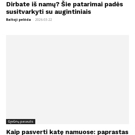
Dirbate iš namų? Šie patarimai padės
susitvarkyti su augintiniais
Baltoji pelėda
-
2026-03-22
Gyvūnų pasaulis
Kaip pasverti katę namuose: paprastas