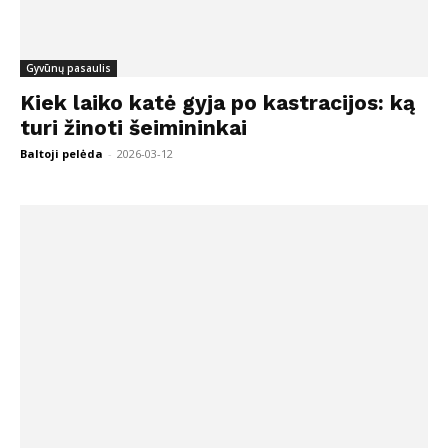
Gyvūnų pasaulis
Kiek laiko katė gyja po kastracijos: ką
turi žinoti šeimininkai
Baltoji pelėda
-
2026-03-12