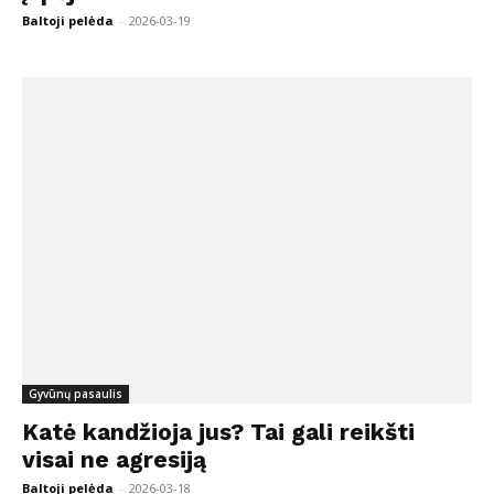
Baltoji pelėda
-
2026-03-19
Gyvūnų pasaulis
Katė kandžioja jus? Tai gali reikšti
visai ne agresiją
Baltoji pelėda
-
2026-03-18