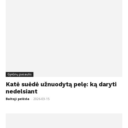
Gyvūnų pasaulis
Katė suėdė užnuodytą pelę: ką daryti
nedelsiant
Baltoji pelėda
-
2026-03-15