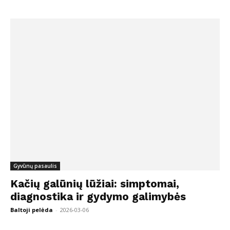
Gyvūnų pasaulis
Kačių galūnių lūžiai: simptomai,
diagnostika ir gydymo galimybės
Baltoji pelėda
-
2026-03-06