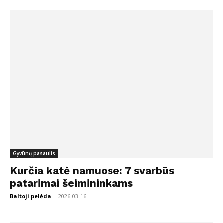
Gyvūnų pasaulis
Kurčia katė namuose: 7 svarbūs
patarimai šeimininkams
Baltoji pelėda
-
2026-03-16