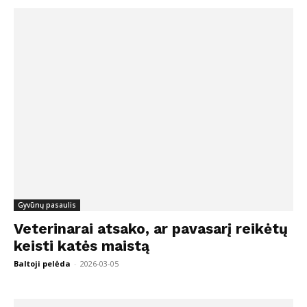
Gyvūnų pasaulis
Veterinarai atsako, ar pavasarį reikėtų
keisti katės maistą
Baltoji pelėda
-
2026-03-05