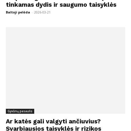
tinkamas dydis ir saugumo taisyklės
Baltoji pelėda
-
2026-03-21
Gyvūnų pasaulis
Ar katės gali valgyti ančiuvius?
Svarbiausios taisyklės ir rizikos