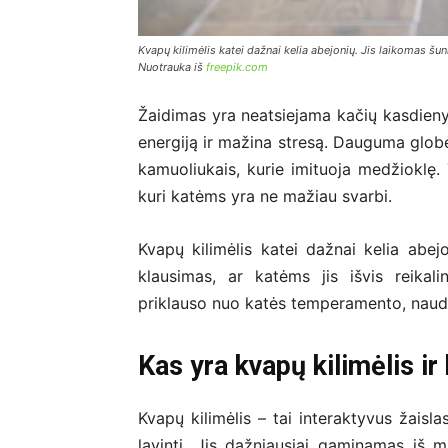
Kvapų kilimėlis katei dažnai kelia abejonių. Jis laikomas šuni
Nuotrauka iš
freepik.com
Žaidimas yra neatsiejama kačių kasdienyb
energiją ir mažina stresą. Dauguma glob
kamuoliukais, kurie imituoja medžioklę. 
kuri katėms yra ne mažiau svarbi.
Kvapų kilimėlis katei dažnai kelia abejo
klausimas, ar katėms jis išvis reikal
priklauso nuo katės temperamento, naudo
Kas yra kvapų kilimėlis ir 
Kvapų kilimėlis – tai interaktyvus žaisl
lavinti. Jis dažniausiai gaminamas iš mi