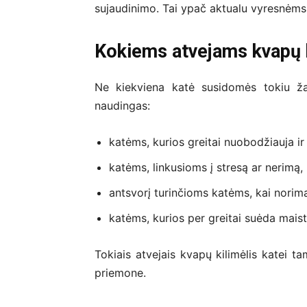
sujaudinimo. Tai ypač aktualu vyresnėms
Kokiems atvejams kvapų ki
Ne kiekviena katė susidomės tokiu žais
naudingas:
katėms, kurios greitai nuobodžiauja ir
katėms, linkusioms į stresą ar nerimą,
antsvorį turinčioms katėms, kai norima 
katėms, kurios per greitai suėda maist
Tokiais atvejais kvapų kilimėlis katei t
priemone.