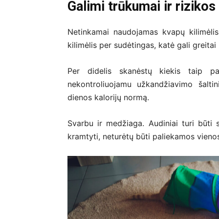
Galimi trūkumai ir rizikos
Netinkamai naudojamas kvapų kilimėlis 
kilimėlis per sudėtingas, katė gali greitai 
Per didelis skanėstų kiekis taip pat
nekontroliuojamu užkandžiavimo šaltini
dienos kalorijų normą.
Svarbu ir medžiaga. Audiniai turi būti s
kramtyti, neturėtų būti paliekamos vienos