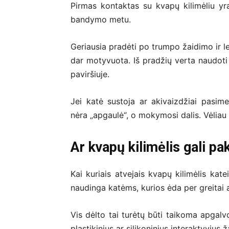
Pirmas kontaktas su kvapų kilimėliu yra
bandymo metu.
Geriausia pradėti po trumpo žaidimo ir l
dar motyvuota. Iš pradžių verta naudoti 
paviršiuje.
Jei katė sustoja ar akivaizdžiai pasim
nėra „apgaulė“, o mokymosi dalis. Vėliau
Ar kvapų kilimėlis gali pa
Kai kuriais atvejais kvapų kilimėlis kat
naudinga katėms, kurios ėda per greitai a
Vis dėlto tai turėtų būti taikoma apgalv
plastikinius ar silikoninius interaktyvius ž