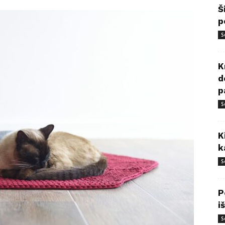
Š
p
S
K
d
p
S
K
k
S
P
i
S