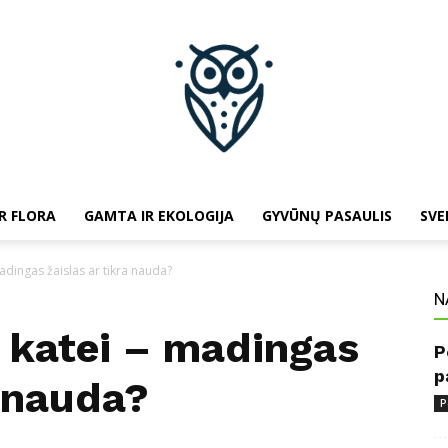
R FLORA
GAMTA IR EKOLOGIJA
GYVŪNŲ PASAULIS
SVE
baltojipeleda.lt
madingas žaislas ar tikra nauda?
N
s katei – madingas
P
p
a nauda?
P