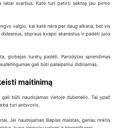
 labai svarbus. Katė turi patirti sėkmę jau pirmo
engvo valgio, kai katė nėra per daug alkana, bet vis
didesnius, stipraus kvapo skanėstus ir padėti juos
eta, globėjas turėtų padėti. Parodytas sprendimas
 sudėtingumas gali būti palaipsniui didinamas.
keisti maitinimą
ei gali būti naudojamas vietoje dubenėlio. Tai ypač
rba turi antsvorio.
otai. Jei naudojamas šlapias maistas, geriau rinktis
aislus, kurie lengviau valomi ir higieniškesni.