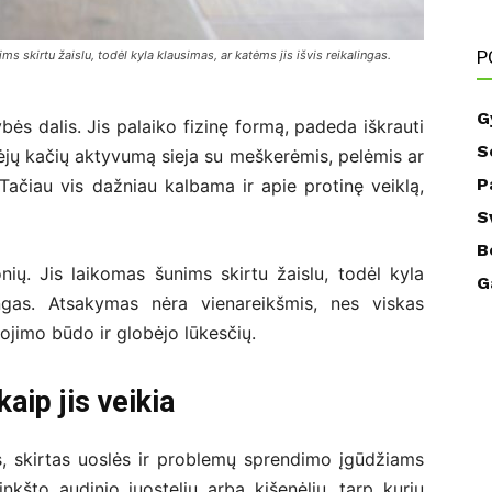
P
ms skirtu žaislu, todėl kyla klausimas, ar katėms jis išvis reikalingas.
G
ės dalis. Jis palaiko fizinę formą, padeda iškrauti
S
ėjų kačių aktyvumą sieja su meškerėmis, pelėmis ar
P
Tačiau vis dažniau kalbama ir apie protinę veiklą,
S
B
nių. Jis laikomas šunims skirtu žaislu, todėl kyla
G
ingas. Atsakymas nėra vienareikšmis, nes viskas
jimo būdo ir globėjo lūkesčių.
kaip jis veikia
as, skirtas uoslės ir problemų sprendimo įgūdžiams
nkšto audinio juostelių arba kišenėlių, tarp kurių