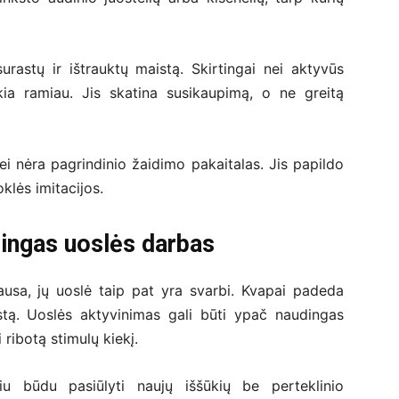
urastų ir ištrauktų maistą. Skirtingai nei aktyvūs
ikia ramiau. Jis skatina susikaupimą, o ne greitą
ei nėra pagrindinio žaidimo pakaitalas. Jis papildo
klės imitacijos.
lingas uoslės darbas
lausa, jų uoslė taip pat yra svarbi. Kvapai padeda
istą. Uoslės aktyvinimas gali būti ypač naudingas
ribotą stimulų kiekį.
giu būdu pasiūlyti naujų iššūkių be perteklinio