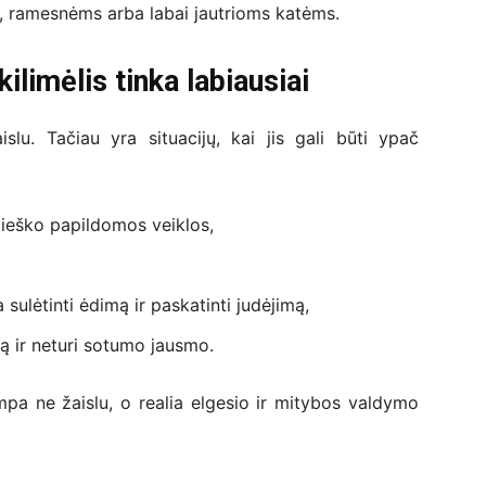
, ramesnėms arba labai jautrioms katėms.
limėlis tinka labiausiai
lu. Tačiau yra situacijų, kai jis gali būti ypač
 ieško papildomos veiklos,
sulėtinti ėdimą ir paskatinti judėjimą,
ą ir neturi sotumo jausmo.
ampa ne žaislu, o realia elgesio ir mitybos valdymo