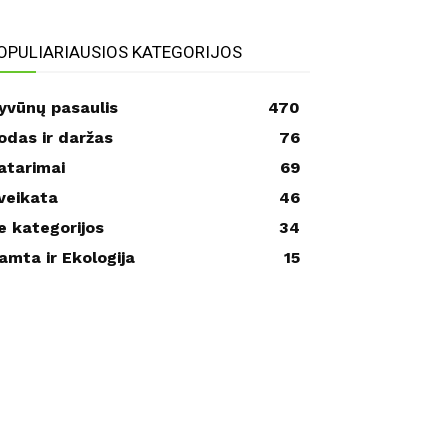
OPULIARIAUSIOS KATEGORIJOS
yvūnų pasaulis
470
odas ir daržas
76
atarimai
69
veikata
46
e kategorijos
34
amta ir Ekologija
15