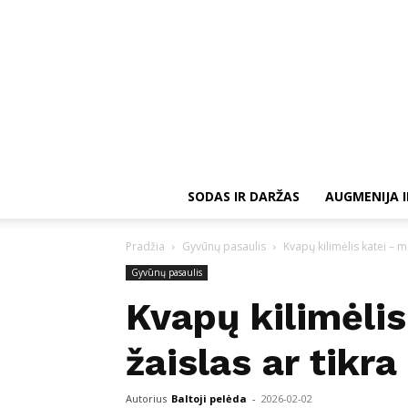
SODAS IR DARŽAS
AUGMENIJA I
Pradžia
Gyvūnų pasaulis
Kvapų kilimėlis katei – 
Gyvūnų pasaulis
Kvapų kilimėli
žaislas ar tikr
Autorius
Baltoji pelėda
-
2026-02-02