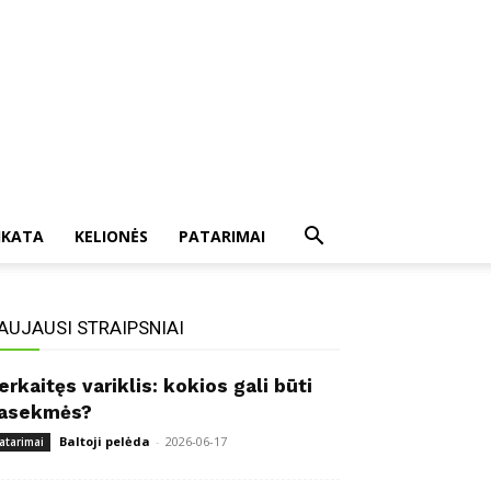
IKATA
KELIONĖS
PATARIMAI
AUJAUSI STRAIPSNIAI
erkaitęs variklis: kokios gali būti
asekmės?
Baltoji pelėda
-
2026-06-17
atarimai