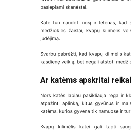
paslepiami skanėstai.
Katė turi naudoti nosį ir letenas, kad s
medžioklės žaislai, kvapų kilimėlis ve
judėjimą.
Svarbu pabrėžti, kad kvapų kilimėlis kat
kasdienę veiklą, bet negali atstoti medžio
Ar katėms apskritai reika
Nors katės labiau pasikliauja rega ir k
atpažinti aplinką, kitus gyvūnus ir ma
katėms, kurios gyvena tik namuose ir turi 
Kvapų kilimėlis katei gali tapti sau