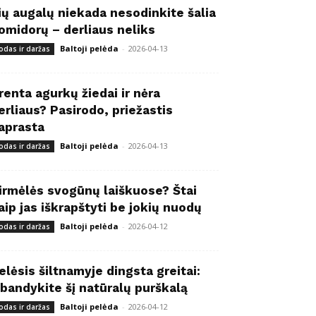
ių augalų niekada nesodinkite šalia
omidorų – derliaus neliks
Baltoji pelėda
-
2026-04-13
odas ir daržas
renta agurkų žiedai ir nėra
erliaus? Pasirodo, priežastis
aprasta
Baltoji pelėda
-
2026-04-13
odas ir daržas
irmėlės svogūnų laiškuose? Štai
aip jas iškrapštyti be jokių nuodų
Baltoji pelėda
-
2026-04-12
odas ir daržas
elėsis šiltnamyje dingsta greitai:
šbandykite šį natūralų purškalą
Baltoji pelėda
-
2026-04-12
odas ir daržas