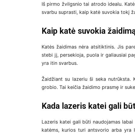
Iš pirmo žvilgsnio tai atrodo idealu. Katė
svarbu suprasti, kaip katė suvokia tokį ž
Kaip katė suvokia žaidim
Katės žaidimas nėra atsitiktinis. Jis pa
stebi jį, persekioja, puola ir galiausiai p
yra itin svarbus.
Žaidžiant su lazeriu ši seka nutrūksta. 
grobio. Tai keičia žaidimo prasmę ir suk
Kada lazeris katei gali bū
Lazeris katei gali būti naudojamas labai r
katėms, kurios turi antsvorio arba yra 