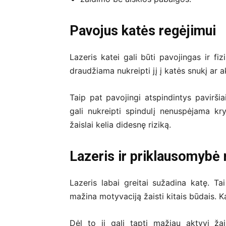
Pavojus katės regėjimui
Lazeris katei gali būti pavojingas ir fiz
draudžiama nukreipti jį į katės snukį ar a
Taip pat pavojingi atspindintys paviršia
gali nukreipti spindulį nenuspėjama kryp
žaislai kelia didesnę riziką.
Lazeris ir priklausomybė 
Lazeris labai greitai sužadina katę. Tai
mažina motyvaciją žaisti kitais būdais. Ka
Dėl to ji gali tapti mažiau aktyvi žai