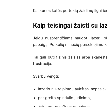
Kai kurios katės po tokių žaidimų ilgai ie
Kaip teisingai žaisti su la
Jeigu nusprendžiama naudoti lazerį, būti
pabaigą. Po kelių minučių persekiojimo kat
Tai gali būti fizinis žaislas arba skan
frustracija.
Svarbu vengti:
lazerio nukreipimo į aukštas, nepasiek
per greito spindulio judinimo,
žaidimo be aiškios pabaigos.