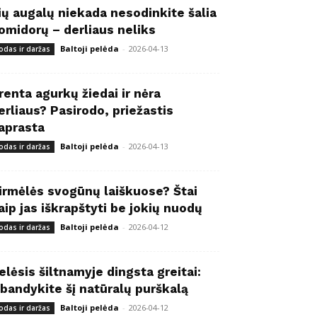
ių augalų niekada nesodinkite šalia
omidorų – derliaus neliks
Baltoji pelėda
-
2026-04-13
odas ir daržas
renta agurkų žiedai ir nėra
erliaus? Pasirodo, priežastis
aprasta
Baltoji pelėda
-
2026-04-13
odas ir daržas
irmėlės svogūnų laiškuose? Štai
aip jas iškrapštyti be jokių nuodų
Baltoji pelėda
-
2026-04-12
odas ir daržas
elėsis šiltnamyje dingsta greitai:
šbandykite šį natūralų purškalą
Baltoji pelėda
-
2026-04-12
odas ir daržas