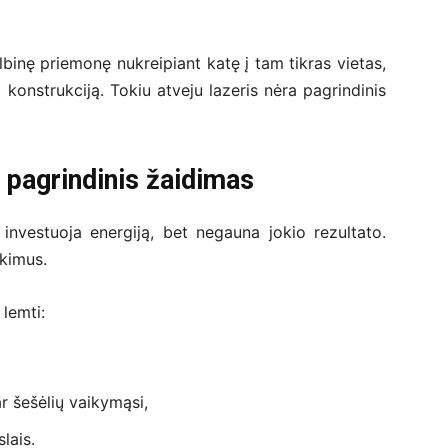
lbinę priemonę nukreipiant katę į tam tikras vietas,
 konstrukciją. Tokiu atveju lazeris nėra pagrindinis
p pagrindinis žaidimas
 investuoja energiją, bet negauna jokio rezultato.
ikimus.
lemti:
r šešėlių vaikymąsi,
lais.