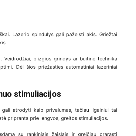
iškai. Lazerio spindulys gali pažeisti akis. Griežtai
kis.
i. Veidrodžiai, blizgios grindys ar buitinė technika
timi. Dėl šios priežasties automatiniai lazeriniai
nuo stimuliacijos
 gali atrodyti kaip privalumas, tačiau ilgainiui tai
tė pripranta prie lengvos, greitos stimuliacijos.
sdama su rankiniais žaislais ir greičiau prarasti