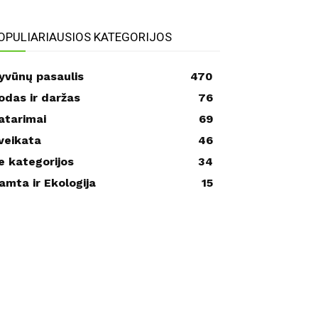
OPULIARIAUSIOS KATEGORIJOS
yvūnų pasaulis
470
odas ir daržas
76
atarimai
69
veikata
46
e kategorijos
34
amta ir Ekologija
15