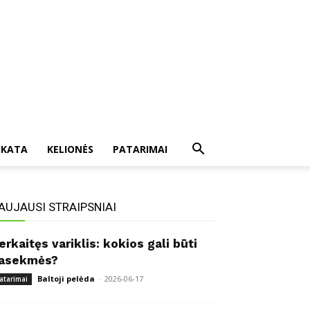
IKATA
KELIONĖS
PATARIMAI
AUJAUSI STRAIPSNIAI
erkaitęs variklis: kokios gali būti
asekmės?
Baltoji pelėda
-
2026-06-17
atarimai