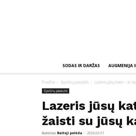
SODAS IR DARŽAS
AUGMENIJA I
Pradžia
Gyvūnų pasaulis
Lazeris jūsų katei – ar sa
Gyvūnų pasaulis
Lazeris jūsų ka
žaisti su jūsų 
Autorius
Baltoji pelėda
-
2026-02-01