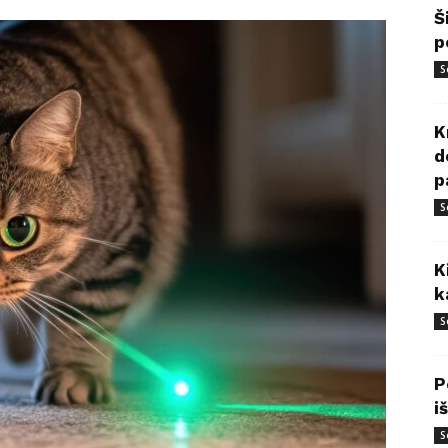
Š
p
S
K
d
p
S
K
k
S
P
i
S