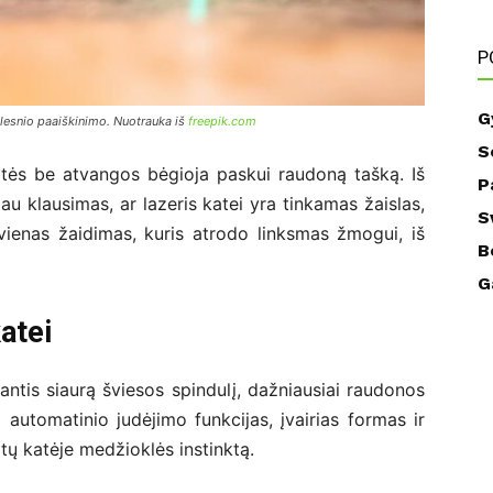
P
G
gilesnio paaiškinimo. Nuotrauka iš
freepik.com
S
katės be atvangos bėgioja paskui raudoną tašką. Iš
P
iau klausimas, ar lazeris katei yra tinkamas žaislas,
S
kvienas žaidimas, kuris atrodo linksmas žmogui, iš
B
G
katei
žiantis siaurą šviesos spindulį, dažniausiai raudonos
ri automatinio judėjimo funkcijas, įvairias formas ir
ltų katėje medžioklės instinktą.