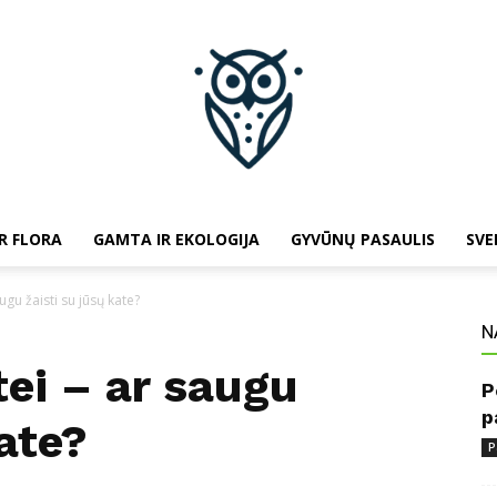
R FLORA
GAMTA IR EKOLOGIJA
GYVŪNŲ PASAULIS
SVE
baltojipeleda.lt
ugu žaisti su jūsų kate?
N
tei – ar saugu
P
p
kate?
P