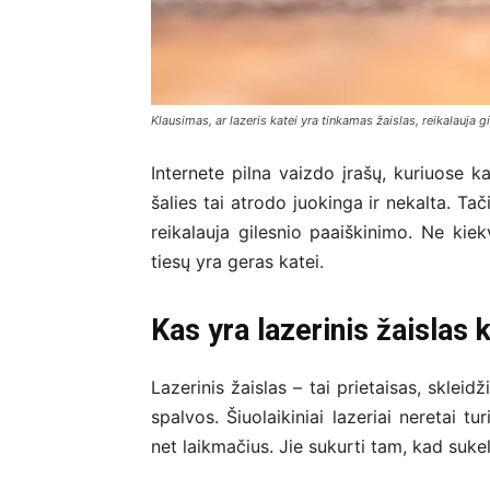
Klausimas, ar lazeris katei yra tinkamas žaislas, reikalauja 
Internete pilna vaizdo įrašų, kuriuose 
šalies tai atrodo juokinga ir nekalta. Tač
reikalauja gilesnio paaiškinimo. Ne kie
tiesų yra geras katei.
Kas yra lazerinis žaislas 
Lazerinis žaislas – tai prietaisas, skleid
spalvos. Šiuolaikiniai lazeriai neretai tu
net laikmačius. Jie sukurti tam, kad suke