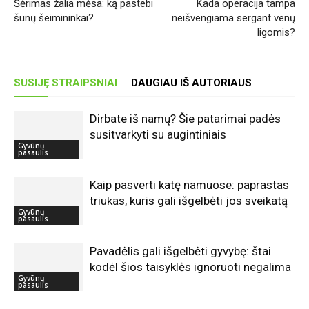
Šėrimas žalia mėsa: ką pastebi
Kada operacija tampa
šunų šeimininkai?
neišvengiama sergant venų
ligomis?
SUSIJĘ STRAIPSNIAI
DAUGIAU IŠ AUTORIAUS
Dirbate iš namų? Šie patarimai padės
susitvarkyti su augintiniais
Gyvūnų
pasaulis
Kaip pasverti katę namuose: paprastas
triukas, kuris gali išgelbėti jos sveikatą
Gyvūnų
pasaulis
Pavadėlis gali išgelbėti gyvybę: štai
kodėl šios taisyklės ignoruoti negalima
Gyvūnų
pasaulis