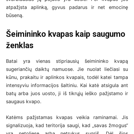
atpažįsta aplinką, gyvus padarus ir net emocinę
būseną.
Šeimininko kvapas kaip saugumo
ženklas
Batai yra vienas stipriausių šeimininko kvapą
sugeriančių daiktų namuose. Jie nuolat liečiasi su
kūnu, prakaitu ir aplinkos kvapais, todėl katei tampa
intensyviu informacijos šaltiniu. Kai katė atsigula ant
batų arba juos uosto, ji iš tikrųjų ieško pažįstamo ir
saugaus kvapo.
Katėms pažįstamas kvapas veikia raminamai. Jis
signalizuoja, kad teritorija saugi, kad „savas žmogus“
yra netoliese arba netrukus sugrįš. Dėl šios