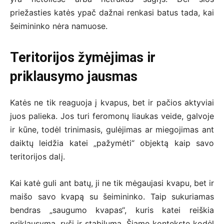
priežasties katės ypač dažnai renkasi batus tada, kai
šeimininko nėra namuose.
Teritorijos žymėjimas ir
priklausymo jausmas
Katės ne tik reaguoja į kvapus, bet ir pačios aktyviai
juos palieka. Jos turi feromonų liaukas veide, galvoje
ir kūne, todėl trinimasis, gulėjimas ar miegojimas ant
daiktų leidžia katei „pažymėti“ objektą kaip savo
teritorijos dalį.
Kai katė guli ant batų, ji ne tik mėgaujasi kvapu, bet ir
maišo savo kvapą su šeimininko. Taip sukuriamas
bendras „saugumo kvapas“, kuris katei reiškia
priklausymą, ryšį ir stabilumą. Šiame kontekste kodėl