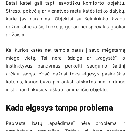
Batai katei gali tapti savotišku komforto objektu.
Streso, pokyčių ar vienatvės metu katės ieško dalykų,
kurie jas nuramina. Objektai su šeimininko kvapu
dažnai atlieka šią funkciją geriau nei specialūs guoliai
ar žaislai.
Kai kurios katės net tempia batus į savo mėgstamą
miego vietą. Tai nėra išdaiga ar „vagystė“, o
instinktyvus bandymas perkelti saugumo šaltinį
arčiau savęs. Ypač dažnai toks elgesys pasireiškia
katėms, kurios buvo per anksti atskirtos nuo motinos
ir stipriau linkusios ieškoti raminančių objektų.
Kada elgesys tampa problema
Paprastai batų „apsėdimas“ nėra problema ir