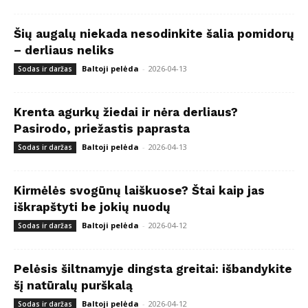
Šių augalų niekada nesodinkite šalia pomidorų
– derliaus neliks
Baltoji pelėda
-
2026-04-13
Sodas ir daržas
Krenta agurkų žiedai ir nėra derliaus?
Pasirodo, priežastis paprasta
Baltoji pelėda
-
2026-04-13
Sodas ir daržas
Kirmėlės svogūnų laiškuose? Štai kaip jas
iškrapštyti be jokių nuodų
Baltoji pelėda
-
2026-04-12
Sodas ir daržas
Pelėsis šiltnamyje dingsta greitai: išbandykite
šį natūralų purškalą
Baltoji pelėda
-
2026-04-12
Sodas ir daržas