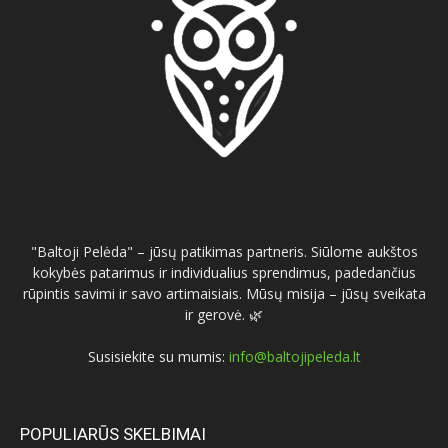
"Baltoji Pelėda" – jūsų patikimas partneris. Siūlome aukštos
kokybės patarimus ir individualius sprendimus, padedančius
rūpintis savimi ir savo artimaisiais. Mūsų misija – jūsų sveikata
ir gerovė. 🌿
Susisiekite su mumis:
info@baltojipeleda.lt
POPULIARŪS SKELBIMAI