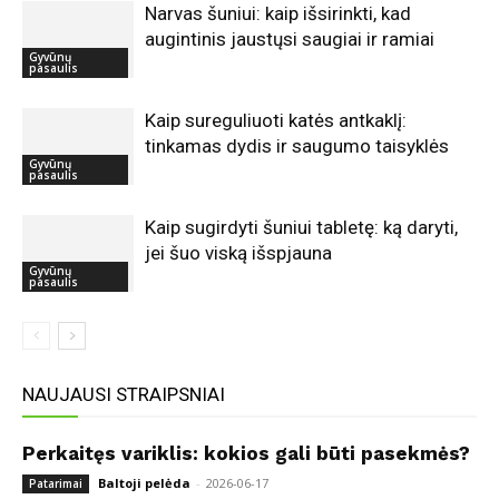
Narvas šuniui: kaip išsirinkti, kad
augintinis jaustųsi saugiai ir ramiai
Gyvūnų
pasaulis
Kaip sureguliuoti katės antkaklį:
tinkamas dydis ir saugumo taisyklės
Gyvūnų
pasaulis
Kaip sugirdyti šuniui tabletę: ką daryti,
jei šuo viską išspjauna
Gyvūnų
pasaulis
NAUJAUSI STRAIPSNIAI
Perkaitęs variklis: kokios gali būti pasekmės?
Baltoji pelėda
-
2026-06-17
Patarimai