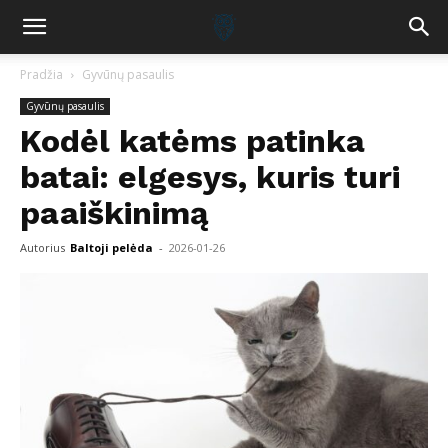
Pradžia
Gyvūnų pasaulis
Gyvūnų pasaulis
Kodėl katėms patinka
batai: elgesys, kuris turi
paaiškinimą
Autorius
Baltoji pelėda
-
2026-01-26