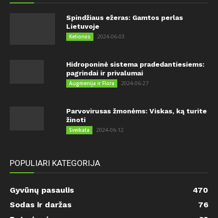
Spindžiaus ežeras: Gamtos perlas
Lietuvoje
2024-06-03
Kelionės
Hidroponinė sistema pradedantiesiems:
pagrindai ir privalumai
2024-06-27
Augmenija ir Flora
Parvovirusas žmonėms: Viskas, ką turite
žinoti
2024-06-12
Sveikata
POPULIARI KATEGORIJA
Gyvūnų pasaulis
470
Sodas ir daržas
76