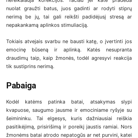
nereikalauja korekcijos. Tačiau jei katė pradeda
nuolat graužti batus, juos gadinti ar rodyti stiprų
nerimą be jų, tai gali reikšti padidėjusį stresą ar
nepakankamą aplinkos stimuliaciją.
Tokiais atvejais svarbu ne bausti katę, o įvertinti jos
emocinę būseną ir aplinką. Katės nesupranta
draudimų taip, kaip žmonės, todėl agresyvi reakcija
tik sustiprins nerimą.
Pabaiga
Kodėl katėms patinka batai, atsakymas slypi
kvapuose, saugumo jausme ir emociniame ryšyje su
šeimininku. Tai elgesys, kuris dažniausiai reiškia
pasitikėjimą, prisirišimą ir poreikį jaustis ramiai. Nors
žmonėms batai atrodo nepatogūs ar net purvini, katei