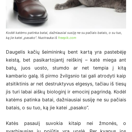
Kodėl katėms patinka batai, dažniausiai susiję ne su pačiais batais, o su tuo,
ką jie katei „pasako". Nuotrauka iš
freepik.com
Daugelis kačių šeimininkų bent kartą yra pastebėję
keistą, bet pasikartojantį reiškinį – katė miega ant
batų, juos uosto, stumdo ar net tempia į kitą
kambario galą. Iš pirmo žvilgsnio tai gali atrodyti kaip
atsitiktinis ar net destruktyvus elgesys, tačiau iš tiesų
jis turi labai aiškų biologinį ir emocinį pagrindą. Kodėl
katėms patinka batai, dažniausiai susiję ne su pačiais
batais, o su tuo, ką jie katei „pasako”.
Katės pasaulį suvokia kitaip nei žmonės, o
svarbiausias jų pojūtis yra uoslė. Per kvapus jos