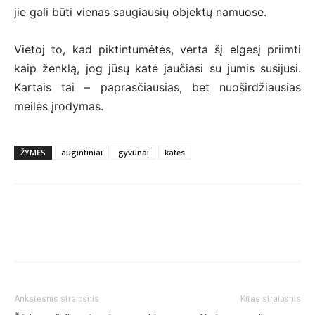
jie gali būti vienas saugiausių objektų namuose.
Vietoj to, kad piktintumėtės, verta šį elgesį priimti
kaip ženklą, jog jūsų katė jaučiasi su jumis susijusi.
Kartais tai – paprasčiausias, bet nuoširdžiausias
meilės įrodymas.
ŽYMĖS
augintiniai
gyvūnai
katės
Ankstesnis straipsnis
Kitas straipsnis