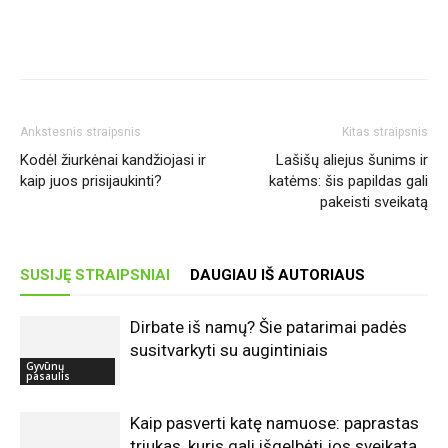
Ankstesnis straipsnis
Kitas straipsnis
Kodėl žiurkėnai kandžiojasi ir
Lašišų aliejus šunims ir
kaip juos prisijaukinti?
katėms: šis papildas gali
pakeisti sveikatą
SUSIJĘ STRAIPSNIAI
DAUGIAU IŠ AUTORIAUS
Dirbate iš namų? Šie patarimai padės
susitvarkyti su augintiniais
Gyvūnų
pasaulis
Kaip pasverti katę namuose: paprastas
triukas, kuris gali išgelbėti jos sveikatą