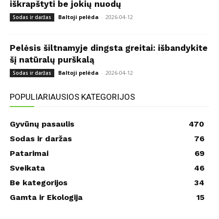
iškrapštyti be jokių nuodų
Baltoji pelėda
-
2026-04-12
Sodas ir daržas
Pelėsis šiltnamyje dingsta greitai: išbandykite
šį natūralų purškalą
Baltoji pelėda
-
2026-04-12
Sodas ir daržas
POPULIARIAUSIOS KATEGORIJOS
Gyvūnų pasaulis
470
Sodas ir daržas
76
Patarimai
69
Sveikata
46
Be kategorijos
34
Gamta ir Ekologija
15