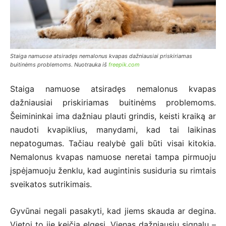
Staiga namuose atsiradęs nemalonus kvapas dažniausiai priskiriamas
buitinėms problemoms. Nuotrauka iš
freepik.com
Staiga namuose atsiradęs nemalonus kvapas
dažniausiai priskiriamas buitinėms problemoms.
Šeimininkai ima dažniau plauti grindis, keisti kraiką ar
naudoti kvapiklius, manydami, kad tai laikinas
nepatogumas. Tačiau realybė gali būti visai kitokia.
Nemalonus kvapas namuose neretai tampa pirmuoju
įspėjamuoju ženklu, kad augintinis susiduria su rimtais
sveikatos sutrikimais.
Gyvūnai negali pasakyti, kad jiems skauda ar degina.
Vietoj to jie keičia elgesį. Vienas dažniausių signalų –