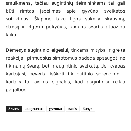
smulkmena, tačiau augintinių šeimininkams tai gali
būti rimtas įspėjimas apie gyvūno sveikatos
sutrikimus. Šlapimo takų ligos sukelia skausmą,
stresą ir elgesio pokyčius, kuriuos svarbu atpažinti
laiku.
Dėmesys augintinio elgesiui, tinkama mityba ir greita
reakcija į pirmuosius simptomus padeda apsaugoti ne
tik namų švarą, bet ir augintinio sveikatą. Jei kvapas
kartojasi, neverta ieškoti tik buitinio sprendimo –
kartais tai aiškus signalas, kad augintiniui reikia
pagalbos.
ŽYMĖS
augintiniai
gyvūnai
katės
šunys