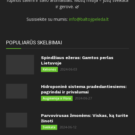
rūpintis savimi ir savo artimaisiais. Mūsų misija – jūsų sveikata
ir gerovė. 🌿
Susisiekite su mumis:
info@baltojipeleda.lt
POPULIARŪS SKELBIMAI
Spindžiaus ežeras: Gamtos perlas
Lietuvoje
2024-06-03
Kelionės
Hidroponinė sistema pradedantiesiems:
pagrindai ir privalumai
2024-06-27
Augmenija ir Flora
Parvovirusas žmonėms: Viskas, ką turite
žinoti
2024-06-12
Sveikata