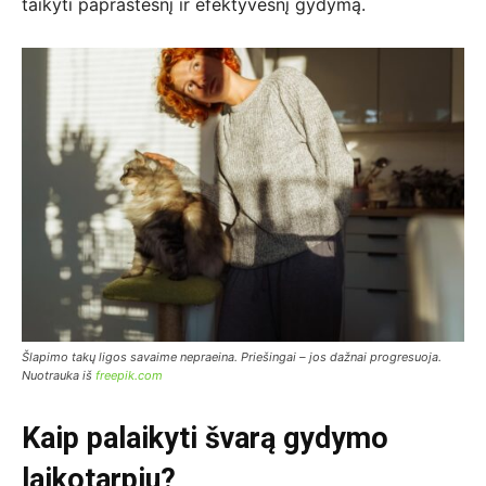
taikyti paprastesnį ir efektyvesnį gydymą.
Šlapimo takų ligos savaime nepraeina. Priešingai – jos dažnai progresuoja.
Nuotrauka iš
freepik.com
Kaip palaikyti švarą gydymo
laikotarpiu?