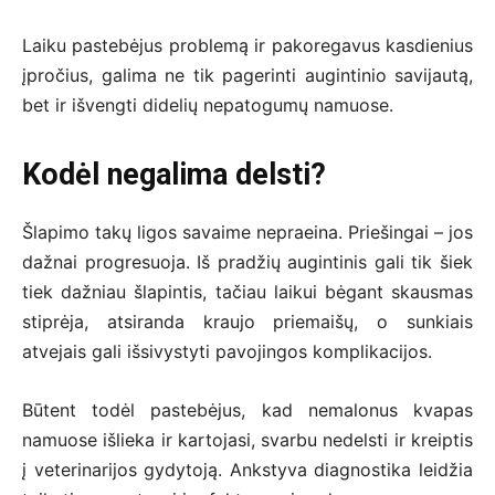
Laiku pastebėjus problemą ir pakoregavus kasdienius
įpročius, galima ne tik pagerinti augintinio savijautą,
bet ir išvengti didelių nepatogumų namuose.
Kodėl negalima delsti?
Šlapimo takų ligos savaime nepraeina. Priešingai – jos
dažnai progresuoja. Iš pradžių augintinis gali tik šiek
tiek dažniau šlapintis, tačiau laikui bėgant skausmas
stiprėja, atsiranda kraujo priemaišų, o sunkiais
atvejais gali išsivystyti pavojingos komplikacijos.
Būtent todėl pastebėjus, kad nemalonus kvapas
namuose išlieka ir kartojasi, svarbu nedelsti ir kreiptis
į veterinarijos gydytoją. Ankstyva diagnostika leidžia