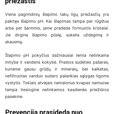
priežastis
Viena pagrindinių šlapimo takų ligų priežasčių yra
pakitęs šlapimo pH. Kai šlapimas tampa per rūgštus
arba per šarminis, jame pradeda formuotis kristalai.
Jie dirgina šlapimo pūslę, sukelia uždegimą ir
skausmą.
Šlapimo pH pokyčius dažniausiai lemia netinkama
mityba ir vandens kokybė. Prastos sudėties pašaras,
kuriame gausu grūdų ir mineralų, bei kalkėtas,
nefiltruotas vanduo sudaro palankias sąlygas ligoms
vystytis. Tokiais atvejais nemalonus kvapas namuose
tampa tiesiogine netinkamos kasdienės priežiūros
pasekme.
Prevencija prasideda nuo