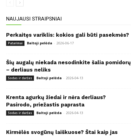
NAUJAUSI STRAIPSNIAI
Perkaitęs variklis: kokios gali būti pasekmės?
Baltoji pelėda
-
2026-06-17
Patarimai
Šių augalų niekada nesodinkite šalia pomidorų
– derliaus neliks
Baltoji pelėda
-
2026-04-13
Sodas ir daržas
Krenta agurkų žiedai ir nėra derliaus?
Pasirodo, priežastis paprasta
Baltoji pelėda
-
2026-04-13
Sodas ir daržas
Kirmėlės svogūnų laiškuose? Štai kaip jas