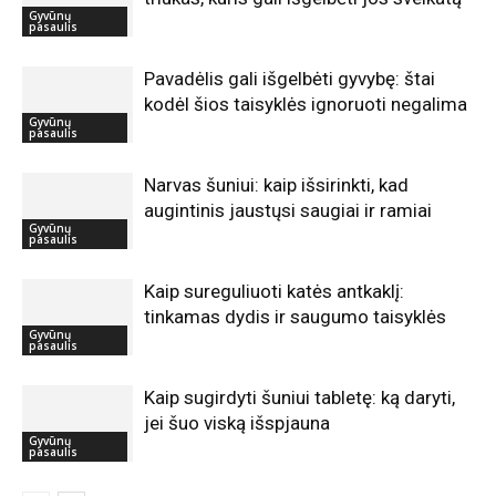
Gyvūnų
pasaulis
Pavadėlis gali išgelbėti gyvybę: štai
kodėl šios taisyklės ignoruoti negalima
Gyvūnų
pasaulis
Narvas šuniui: kaip išsirinkti, kad
augintinis jaustųsi saugiai ir ramiai
Gyvūnų
pasaulis
Kaip sureguliuoti katės antkaklį:
tinkamas dydis ir saugumo taisyklės
Gyvūnų
pasaulis
Kaip sugirdyti šuniui tabletę: ką daryti,
jei šuo viską išspjauna
Gyvūnų
pasaulis