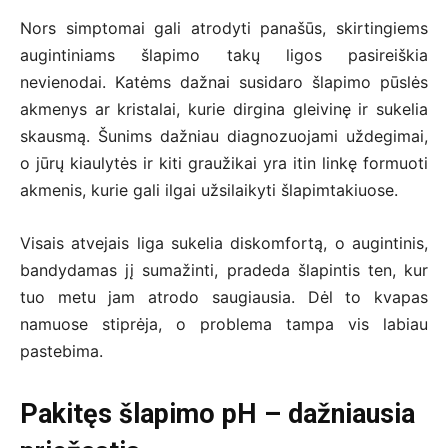
Nors simptomai gali atrodyti panašūs, skirtingiems
augintiniams šlapimo takų ligos pasireiškia
nevienodai. Katėms dažnai susidaro šlapimo pūslės
akmenys ar kristalai, kurie dirgina gleivinę ir sukelia
skausmą. Šunims dažniau diagnozuojami uždegimai,
o jūrų kiaulytės ir kiti graužikai yra itin linkę formuoti
akmenis, kurie gali ilgai užsilaikyti šlapimtakiuose.
Visais atvejais liga sukelia diskomfortą, o augintinis,
bandydamas jį sumažinti, pradeda šlapintis ten, kur
tuo metu jam atrodo saugiausia. Dėl to kvapas
namuose stiprėja, o problema tampa vis labiau
pastebima.
Pakitęs šlapimo pH – dažniausia