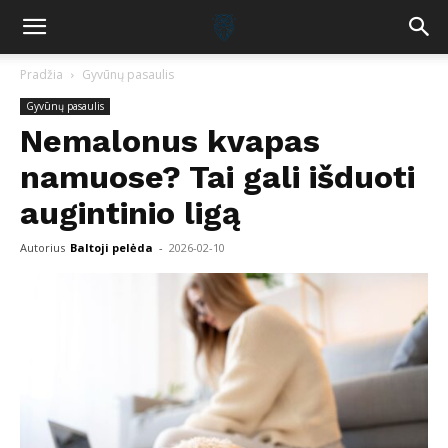
Pradžia
Gyvūnų pasaulis
Gyvūnų pasaulis
Nemalonus kvapas
namuose? Tai gali išduoti
augintinio ligą
Autorius
Baltoji pelėda
-
2026-02-10