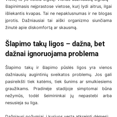
šlapinimasis neįprastose vietose, kurį lydi aitrus, ilgai
išliekantis kvapas. Tai ne nepaklusnumas ir ne blogas
įprotis. Dažniausiai tai aiški organizmo siunčiama
žinutė apie diskomfortą ar skausmą.
Šlapimo takų ligos – dažna, bet
dažnai ignoruojama problema
Šlapimo takų ir šlapimo pūslės ligos yra vienos
dažniausių augintinių sveikatos problemų. Jos gali
pasireikšti tiek katėms, tiek šunims ar smulkiesiems
graužikams. Pradinėje stadijoje simptomai būna
nežymūs, todėl šeimininkai jų nepastebi arba
nesusieja su liga.
Dažniausi požymiai, į kuriuos verta atkreipti dėmesį: