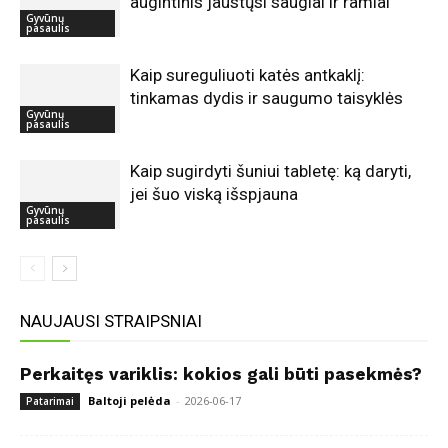
augintinis jaustųsi saugiai ir ramiai
Gyvūnų
pasaulis
Kaip sureguliuoti katės antkaklį:
tinkamas dydis ir saugumo taisyklės
Gyvūnų
pasaulis
Kaip sugirdyti šuniui tabletę: ką daryti,
jei šuo viską išspjauna
Gyvūnų
pasaulis
NAUJAUSI STRAIPSNIAI
Perkaitęs variklis: kokios gali būti pasekmės?
Baltoji pelėda
-
2026-06-17
Patarimai