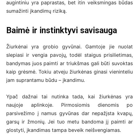
augintiniu yra paprastas, bet itin veiksmingas būdas
sumažinti įkandimų riziką.
Baimė ir instinktyvi savisauga
Žiurkėnai yra grobio gyvūnai. Gamtoje jie nuolat
slepiasi ir vengia pavojų, todėl staigus prisilietimas,
bandymas juos paimti ar triukšmas gali būti suvoktas
kaip grėsmė. Tokiu atveju žiurkėnas ginasi vieninteliu
jam suprantamu būdu – įkandimu.
Ypač dažnai tai nutinka tada, kai žiurkėnas yra
naujoje aplinkoje. Pirmosiomis dienomis po
parsivežimo į namus gyvūnas dar nepažįsta kvapų,
garsų ir žmonių. Jei tuo metu bandoma jį paimti ar
glostyti, įkandimas tampa beveik neišvengiamas.