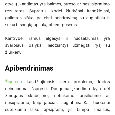
atvejų įkandimas yra baimės, streso ar nesusipratimo
rezultatas. Supratus, kodėl žiurkėnai kandžiojasi,
galima visiškai pakeisti bendravimą su augintiniu ir
sukurti saugią aplinką abiem pusėms.
Kantrybė, ramus elgesys ir nuoseklumas yra
svarbiausi dalykai, leidžiantys užmegzti ryšį su
žiurkėnu.
Apibendrinimas
Žiurkėnų
kandžiojimasis nėra problema, kurios
neįmanoma išspręsti. Dauguma įkandimų kyla dėl
žmogaus skubėjimo, netinkamo prisilietimo ar
nesupratimo, kaip jaučiasi augintinis. Kai žiurkėnui
suteikiama laiko apsiprasti, jis tampa smalsus,