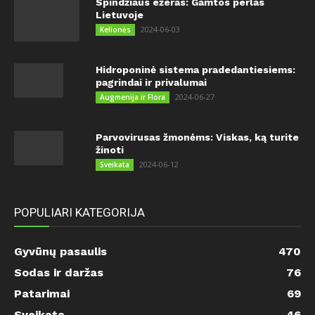
Spindžiaus ežeras: Gamtos perlas
Lietuvoje
2024-06-03
Kelionės
Hidroponinė sistema pradedantiesiems:
pagrindai ir privalumai
2024-06-27
Augmenija ir Flora
Parvovirusas žmonėms: Viskas, ką turite
žinoti
2024-06-12
Sveikata
POPULIARI KATEGORIJA
Gyvūnų pasaulis
470
Sodas ir daržas
76
Patarimai
69
Sveikata
46