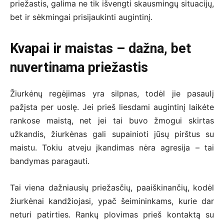
priežastis, galima ne tik išvengti skausmingų situacijų,
bet ir sėkmingai prisijaukinti augintinį.
Kvapai ir maistas – dažna, bet
nuvertinama priežastis
Žiurkėnų regėjimas yra silpnas, todėl jie pasaulį
pažįsta per uoslę. Jei prieš liesdami augintinį laikėte
rankose maistą, net jei tai buvo žmogui skirtas
užkandis, žiurkėnas gali supainioti jūsų pirštus su
maistu. Tokiu atveju įkandimas nėra agresija – tai
bandymas paragauti.
Tai viena dažniausių priežasčių, paaiškinančių, kodėl
žiurkėnai kandžiojasi, ypač šeimininkams, kurie dar
neturi patirties. Rankų plovimas prieš kontaktą su