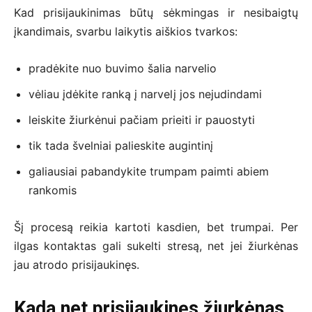
Kad prisijaukinimas būtų sėkmingas ir nesibaigtų
įkandimais, svarbu laikytis aiškios tvarkos:
pradėkite nuo buvimo šalia narvelio
vėliau įdėkite ranką į narvelį jos nejudindami
leiskite žiurkėnui pačiam prieiti ir pauostyti
tik tada švelniai palieskite augintinį
galiausiai pabandykite trumpam paimti abiem
rankomis
Šį procesą reikia kartoti kasdien, bet trumpai. Per
ilgas kontaktas gali sukelti stresą, net jei žiurkėnas
jau atrodo prisijaukinęs.
Kada net prisijaukinęs žiurkėnas