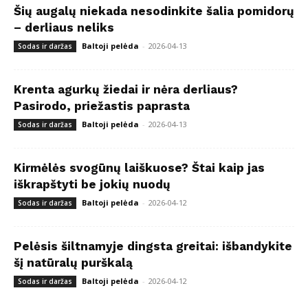
Šių augalų niekada nesodinkite šalia pomidorų
– derliaus neliks
Baltoji pelėda
-
2026-04-13
Sodas ir daržas
Krenta agurkų žiedai ir nėra derliaus?
Pasirodo, priežastis paprasta
Baltoji pelėda
-
2026-04-13
Sodas ir daržas
Kirmėlės svogūnų laiškuose? Štai kaip jas
iškrapštyti be jokių nuodų
Baltoji pelėda
-
2026-04-12
Sodas ir daržas
Pelėsis šiltnamyje dingsta greitai: išbandykite
šį natūralų purškalą
Baltoji pelėda
-
2026-04-12
Sodas ir daržas