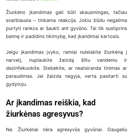
Žiurkėno įkandimas gali būti skausmingas, tačiau
svarbiausia – tinkama reakcija. Jokiu būdu negalima
purtyti rankos ar šaukti ant gyvūno. Tai tik sustiprins
baimę ir padidins tikimybę, kad įkandimai kartosis.
Jeigu įkandimas įvyko, ramiai nuleiskite žiurkėną į
narvelį, nuplaukite žaizdą šiltu vandeniu ir
dezinfekuokite. Stebėkite, ar neatsiranda tinimas ar
paraudimas. Jei žaizda negyja, verta pasitarti su
gydytoju.
Ar įkandimas reiškia, kad
žiurkėnas agresyvus?
Ne. Žiurkėnai nėra agresyvūs gyvūnai. Daugeliu