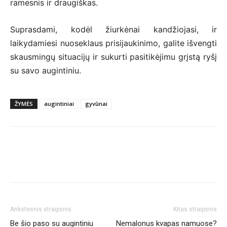
ramesnis ir draugiškas.
Suprasdami, kodėl žiurkėnai kandžiojasi, ir
laikydamiesi nuoseklaus prisijaukinimo, galite išvengti
skausmingų situacijų ir sukurti pasitikėjimu grįstą ryšį
su savo augintiniu.
ŽYMĖS
augintiniai
gyvūnai
Ankstesnis straipsnis
Kitas straipsnis
Be šio paso su augintiniu
Nemalonus kvapas namuose?