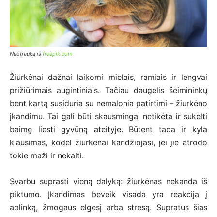
Nuotrauka iš
freepik.com
Žiurkėnai dažnai laikomi mielais, ramiais ir lengvai
prižiūrimais augintiniais. Tačiau daugelis šeimininkų
bent kartą susiduria su nemalonia patirtimi – žiurkėno
įkandimu. Tai gali būti skausminga, netikėta ir sukelti
baimę liesti gyvūną ateityje. Būtent tada ir kyla
klausimas, kodėl žiurkėnai kandžiojasi, jei jie atrodo
tokie maži ir nekalti.
Svarbu suprasti vieną dalyką: žiurkėnas nekanda iš
piktumo. Įkandimas beveik visada yra reakcija į
aplinką, žmogaus elgesį arba stresą. Supratus šias