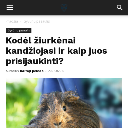
Pradžia
Gyvūnų pasaulis
Gyvūnų pasaulis
Kodėl žiurkėnai
kandžiojasi ir kaip juos
prisijaukinti?
Autorius
Baltoji pelėda
-
2026-02-10