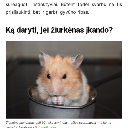
sureaguoti instinktyviai. Būtent todėl svarbu ne tik
prisijaukinti, bet ir gerbti gyvūno ribas.
Ką daryti, jei žiurkėnas įkando?
Žiurkėno įkandimas gali būti skausmingas, tačiau svarbiausia – tinkama
reakcija. Nuotrauka iš
freepik.com