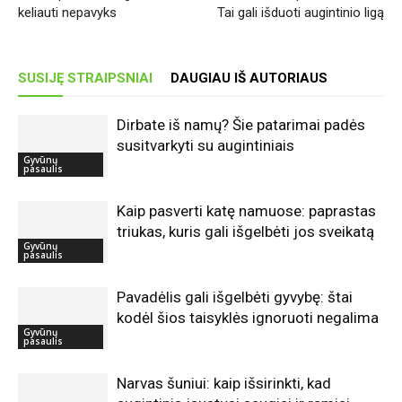
keliauti nepavyks
Tai gali išduoti augintinio ligą
SUSIJĘ STRAIPSNIAI
DAUGIAU IŠ AUTORIAUS
Dirbate iš namų? Šie patarimai padės
susitvarkyti su augintiniais
Gyvūnų
pasaulis
Kaip pasverti katę namuose: paprastas
triukas, kuris gali išgelbėti jos sveikatą
Gyvūnų
pasaulis
Pavadėlis gali išgelbėti gyvybę: štai
kodėl šios taisyklės ignoruoti negalima
Gyvūnų
pasaulis
Narvas šuniui: kaip išsirinkti, kad