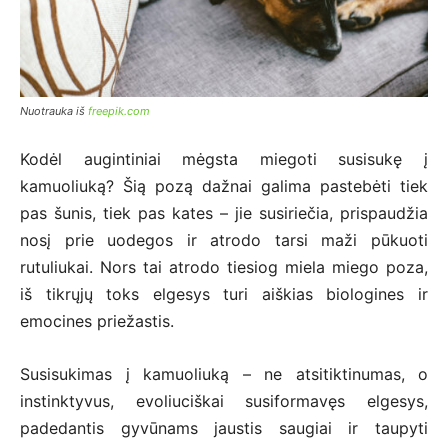
Nuotrauka iš
freepik.com
Kodėl augintiniai mėgsta miegoti susisukę į
kamuoliuką? Šią pozą dažnai galima pastebėti tiek
pas šunis, tiek pas kates – jie susiriečia, prispaudžia
nosį prie uodegos ir atrodo tarsi maži pūkuoti
rutuliukai. Nors tai atrodo tiesiog miela miego poza,
iš tikrųjų toks elgesys turi aiškias biologines ir
emocines priežastis.
Susisukimas į kamuoliuką – ne atsitiktinumas, o
instinktyvus, evoliuciškai susiformavęs elgesys,
padedantis gyvūnams jaustis saugiai ir taupyti