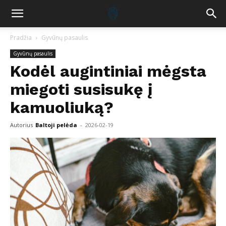
Pradžia
Gyvūnų pasaulis
Gyvūnų pasaulis
Kodėl augintiniai mėgsta
miegoti susisukę į
kamuoliuką?
Autorius
Baltoji pelėda
-
2026-02-19