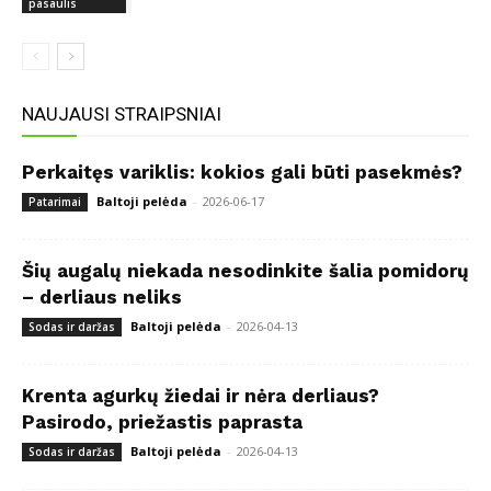
pasaulis
NAUJAUSI STRAIPSNIAI
Perkaitęs variklis: kokios gali būti pasekmės?
Baltoji pelėda
-
2026-06-17
Patarimai
Šių augalų niekada nesodinkite šalia pomidorų
– derliaus neliks
Baltoji pelėda
-
2026-04-13
Sodas ir daržas
Krenta agurkų žiedai ir nėra derliaus?
Pasirodo, priežastis paprasta
Baltoji pelėda
-
2026-04-13
Sodas ir daržas