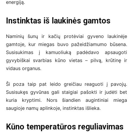
energiją.
Instinktas iš laukinės gamtos
Naminių šunų ir kačių protėviai gyveno laukinėje
gamtoje, kur miegas buvo pažeidžiamumo būsena.
Susisukimas į kamuoliuką padėdavo apsaugoti
gyvybiškai svarbias kūno vietas – pilvą, krūtinę ir
vidaus organus.
Ši poza taip pat leido greičiau reaguoti į pavojų.
Susisukęs gyvūnas gali staigiai pašokti ir judėti bet
kuria kryptimi. Nors šiandien augintiniai miega
saugioje namų aplinkoje, instinktas išlieka.
Kūno temperatūros reguliavimas