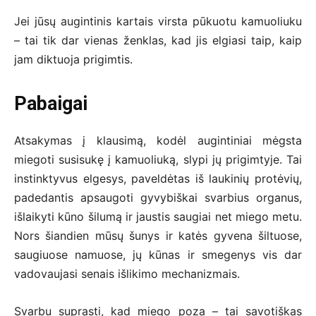
Jei jūsų augintinis kartais virsta pūkuotu kamuoliuku
– tai tik dar vienas ženklas, kad jis elgiasi taip, kaip
jam diktuoja prigimtis.
Pabaigai
Atsakymas į klausimą, kodėl augintiniai mėgsta
miegoti susisukę į kamuoliuką, slypi jų prigimtyje. Tai
instinktyvus elgesys, paveldėtas iš laukinių protėvių,
padedantis apsaugoti gyvybiškai svarbius organus,
išlaikyti kūno šilumą ir jaustis saugiai net miego metu.
Nors šiandien mūsų šunys ir katės gyvena šiltuose,
saugiuose namuose, jų kūnas ir smegenys vis dar
vadovaujasi senais išlikimo mechanizmais.
Svarbu suprasti, kad miego poza – tai savotiškas