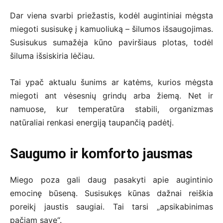
Dar viena svarbi priežastis, kodėl augintiniai mėgsta
miegoti susisukę į kamuoliuką – šilumos išsaugojimas.
Susisukus sumažėja kūno paviršiaus plotas, todėl
šiluma išsiskiria lėčiau.
Tai ypač aktualu šunims ar katėms, kurios mėgsta
miegoti ant vėsesnių grindų arba žiemą. Net ir
namuose, kur temperatūra stabili, organizmas
natūraliai renkasi energiją taupančią padėtį.
Saugumo ir komforto jausmas
Miego poza gali daug pasakyti apie augintinio
emocinę būseną. Susisukęs kūnas dažnai reiškia
poreikį jaustis saugiai. Tai tarsi „apsikabinimas
pačiam save“.