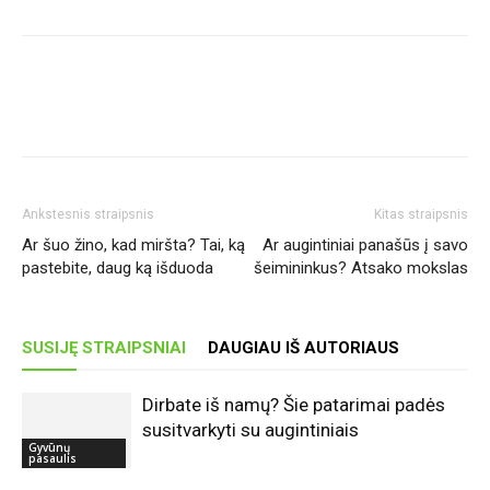
Ankstesnis straipsnis
Kitas straipsnis
Ar šuo žino, kad miršta? Tai, ką
Ar augintiniai panašūs į savo
pastebite, daug ką išduoda
šeimininkus? Atsako mokslas
SUSIJĘ STRAIPSNIAI
DAUGIAU IŠ AUTORIAUS
Dirbate iš namų? Šie patarimai padės
susitvarkyti su augintiniais
Gyvūnų
pasaulis