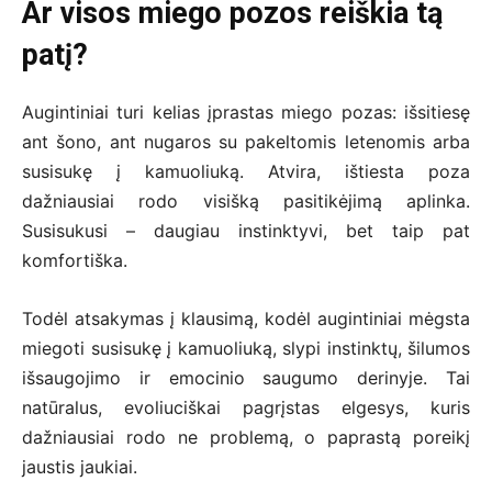
Ar visos miego pozos reiškia tą
patį?
Augintiniai turi kelias įprastas miego pozas: išsitiesę
ant šono, ant nugaros su pakeltomis letenomis arba
susisukę į kamuoliuką. Atvira, ištiesta poza
dažniausiai rodo visišką pasitikėjimą aplinka.
Susisukusi – daugiau instinktyvi, bet taip pat
komfortiška.
Todėl atsakymas į klausimą, kodėl augintiniai mėgsta
miegoti susisukę į kamuoliuką, slypi instinktų, šilumos
išsaugojimo ir emocinio saugumo derinyje. Tai
natūralus, evoliuciškai pagrįstas elgesys, kuris
dažniausiai rodo ne problemą, o paprastą poreikį
jaustis jaukiai.