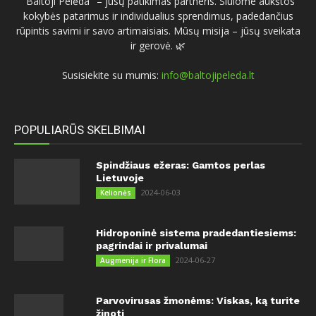
"Baltoji Pelėda" – jūsų patikimas partneris. Siūlome aukštos
kokybės patarimus ir individualius sprendimus, padedančius
rūpintis savimi ir savo artimaisiais. Mūsų misija – jūsų sveikata
ir gerovė. 🌿
Susisiekite su mumis:
info@baltojipeleda.lt
POPULIARŪS SKELBIMAI
Spindžiaus ežeras: Gamtos perlas
Lietuvoje
2024-06-03
Kelionės
Hidroponinė sistema pradedantiesiems:
pagrindai ir privalumai
2024-06-27
Augmenija ir Flora
Parvovirusas žmonėms: Viskas, ką turite
žinoti