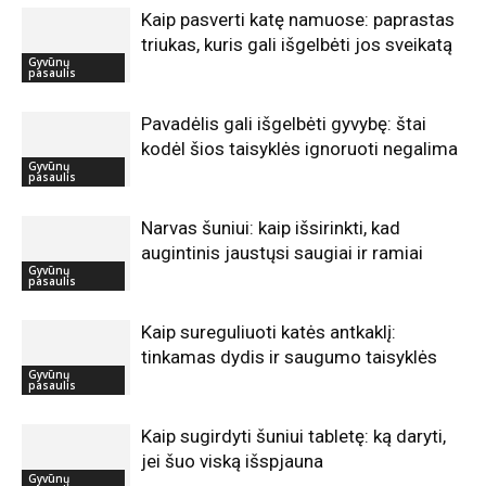
Kaip pasverti katę namuose: paprastas
triukas, kuris gali išgelbėti jos sveikatą
Gyvūnų
pasaulis
Pavadėlis gali išgelbėti gyvybę: štai
kodėl šios taisyklės ignoruoti negalima
Gyvūnų
pasaulis
Narvas šuniui: kaip išsirinkti, kad
augintinis jaustųsi saugiai ir ramiai
Gyvūnų
pasaulis
Kaip sureguliuoti katės antkaklį:
tinkamas dydis ir saugumo taisyklės
Gyvūnų
pasaulis
Kaip sugirdyti šuniui tabletę: ką daryti,
jei šuo viską išspjauna
Gyvūnų