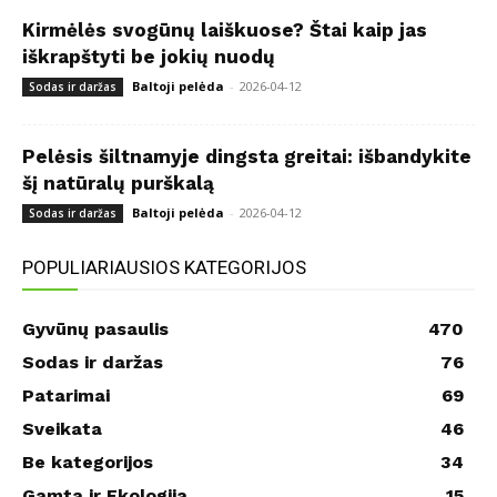
Kirmėlės svogūnų laiškuose? Štai kaip jas
iškrapštyti be jokių nuodų
Baltoji pelėda
-
2026-04-12
Sodas ir daržas
Pelėsis šiltnamyje dingsta greitai: išbandykite
šį natūralų purškalą
Baltoji pelėda
-
2026-04-12
Sodas ir daržas
POPULIARIAUSIOS KATEGORIJOS
Gyvūnų pasaulis
470
Sodas ir daržas
76
Patarimai
69
Sveikata
46
Be kategorijos
34
Gamta ir Ekologija
15