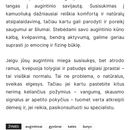
langas į augintinio savijautą. Susisukimas į
kamuoliuką dažniausiai reiškia komfortą ir natūralų
atsipalaidavimą, tačiau kartu gali parodyti ir poreikį
saugumui ar šilumai. Stebėdami savo augintinio kūno
kalbą, kvėpavimą, bendrą aktyvumą, galime geriau
suprasti jo emocinę ir fizinę būklę.
Jeigu jūsų augintinis miega susisukęs, bet atrodo
ramus, kvėpuoja tolygiai ir pabudęs elgiasi įprastai –
tai visiškai normalu. Tai ne problema, o natūralus,
sveikas elgesys. Tačiau jei kartu pastebite kitus
nerimą keliančius požymius – vangumą, skausmo
signalus ar apetito pokyčius – tuomet verta atkreipti
dėmesį ir, jei reikia, pasikonsultuoti su specialistu.
ŽYMĖS
augintiniai
gyvūnai
katės
šunys