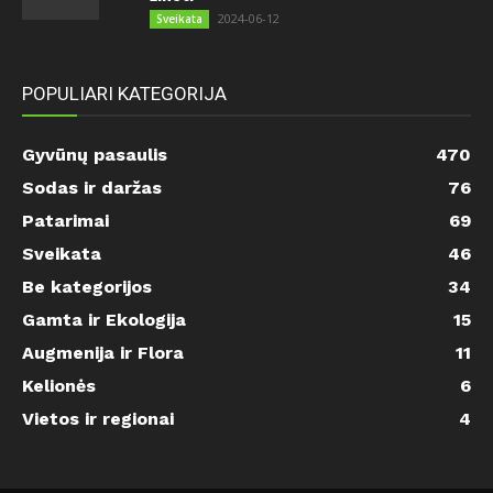
2024-06-12
Sveikata
POPULIARI KATEGORIJA
Gyvūnų pasaulis
470
Sodas ir daržas
76
Patarimai
69
Sveikata
46
Be kategorijos
34
Gamta ir Ekologija
15
Augmenija ir Flora
11
Kelionės
6
Vietos ir regionai
4