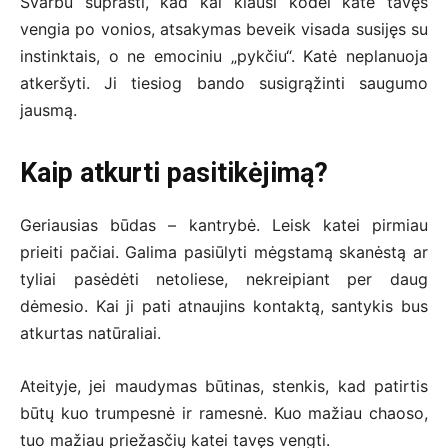
Svarbu suprasti, kad kai klausi kodėl katė tavęs
vengia po vonios, atsakymas beveik visada susijęs su
instinktais, o ne emociniu „pykčiu“. Katė neplanuoja
atkeršyti. Ji tiesiog bando susigrąžinti saugumo
jausmą.
Kaip atkurti pasitikėjimą?
Geriausias būdas – kantrybė. Leisk katei pirmiau
prieiti pačiai. Galima pasiūlyti mėgstamą skanėstą ar
tyliai pasėdėti netoliese, nekreipiant per daug
dėmesio. Kai ji pati atnaujins kontaktą, santykis bus
atkurtas natūraliai.
Ateityje, jei maudymas būtinas, stenkis, kad patirtis
būtų kuo trumpesnė ir ramesnė. Kuo mažiau chaoso,
tuo mažiau priežasčių katei tavęs vengti.