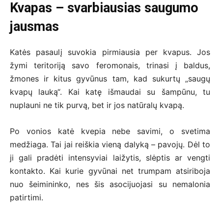
Kvapas – svarbiausias saugumo
jausmas
Katės pasaulį suvokia pirmiausia per kvapus. Jos
žymi teritoriją savo feromonais, trinasi į baldus,
žmones ir kitus gyvūnus tam, kad sukurtų „saugų
kvapų lauką“. Kai katę išmaudai su šampūnu, tu
nuplauni ne tik purvą, bet ir jos natūralų kvapą.
Po vonios katė kvepia nebe savimi, o svetima
medžiaga. Tai jai reiškia vieną dalyką – pavojų. Dėl to
ji gali pradėti intensyviai laižytis, slėptis ar vengti
kontakto. Kai kurie gyvūnai net trumpam atsiriboja
nuo šeimininko, nes šis asocijuojasi su nemalonia
patirtimi.