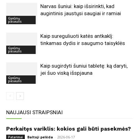
Narvas šuniui: kaip išsirinkti, kad
augintinis jaustųsi saugiai ir ramiai
Gyvūnų
pasaulis
Kaip sureguliuoti katės antkaklį:
tinkamas dydis ir saugumo taisyklės
Gyvūnų
pasaulis
Kaip sugirdyti šuniui tabletę: ką daryti,
jei šuo viską išspjauna
Gyvūnų
pasaulis
NAUJAUSI STRAIPSNIAI
Perkaitęs variklis: kokios gali būti pasekmės?
Baltoji pelėda
-
2026-06-17
Patarimai