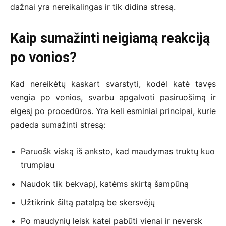
dažnai yra nereikalingas ir tik didina stresą.
Kaip sumažinti neigiamą reakciją
po vonios?
Kad nereikėtų kaskart svarstyti, kodėl katė tavęs
vengia po vonios, svarbu apgalvoti pasiruošimą ir
elgesį po procedūros. Yra keli esminiai principai, kurie
padeda sumažinti stresą:
Paruošk viską iš anksto, kad maudymas truktų kuo
trumpiau
Naudok tik bekvapį, katėms skirtą šampūną
Užtikrink šiltą patalpą be skersvėjų
Po maudynių leisk katei pabūti vienai ir neversk