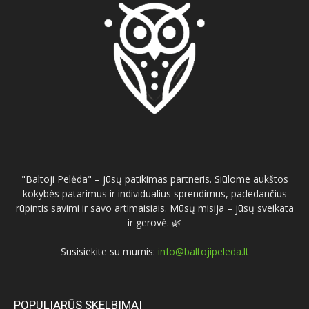
"Baltoji Pelėda" – jūsų patikimas partneris. Siūlome aukštos
kokybės patarimus ir individualius sprendimus, padedančius
rūpintis savimi ir savo artimaisiais. Mūsų misija – jūsų sveikata
ir gerovė. 🌿
Susisiekite su mumis:
info@baltojipeleda.lt
POPULIARŪS SKELBIMAI