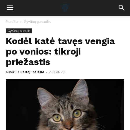
Pradžia
Gyvūnų pasaulis
Gyvūnų pasaulis
Kodėl katė tavęs vengia
po vonios: tikroji
priežastis
Autorius
Baltoji pelėda
-
2026-02-16