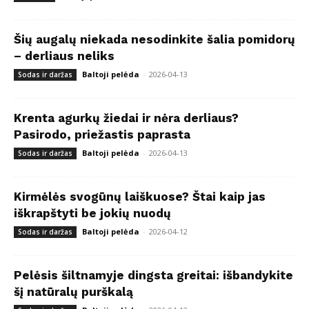
Šių augalų niekada nesodinkite šalia pomidorų
– derliaus neliks
Baltoji pelėda
-
2026-04-13
Sodas ir daržas
Krenta agurkų žiedai ir nėra derliaus?
Pasirodo, priežastis paprasta
Baltoji pelėda
-
2026-04-13
Sodas ir daržas
Kirmėlės svogūnų laiškuose? Štai kaip jas
iškrapštyti be jokių nuodų
Baltoji pelėda
-
2026-04-12
Sodas ir daržas
Pelėsis šiltnamyje dingsta greitai: išbandykite
šį natūralų purškalą