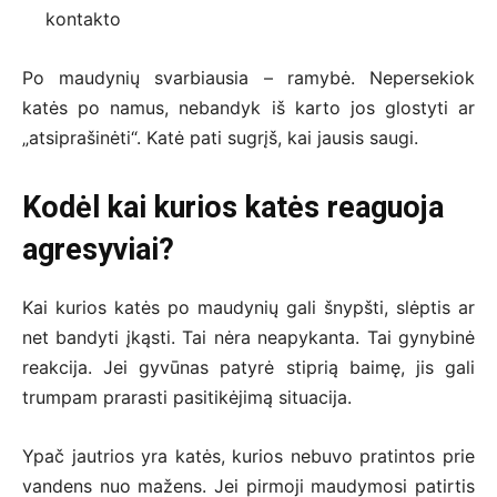
kontakto
Po maudynių svarbiausia – ramybė. Nepersekiok
katės po namus, nebandyk iš karto jos glostyti ar
„atsiprašinėti“. Katė pati sugrįš, kai jausis saugi.
Kodėl kai kurios katės reaguoja
agresyviai?
Kai kurios katės po maudynių gali šnypšti, slėptis ar
net bandyti įkąsti. Tai nėra neapykanta. Tai gynybinė
reakcija. Jei gyvūnas patyrė stiprią baimę, jis gali
trumpam prarasti pasitikėjimą situacija.
Ypač jautrios yra katės, kurios nebuvo pratintos prie
vandens nuo mažens. Jei pirmoji maudymosi patirtis