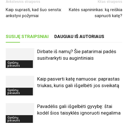
Ankstesnis straipsnis
Kitas straipsnis
Kaip suprasti, kad šuo sensta:
Katės sapnininkas: ką reiškia
ankstyvi požymiai
sapnuoti katę?
SUSIJĘ STRAIPSNIAI
DAUGIAU IŠ AUTORIAUS
Dirbate iš namų? Šie patarimai padės
susitvarkyti su augintiniais
Gyvūnų
pasaulis
Kaip pasverti katę namuose: paprastas
triukas, kuris gali išgelbėti jos sveikatą
Gyvūnų
pasaulis
Pavadėlis gali išgelbėti gyvybę: štai
kodėl šios taisyklės ignoruoti negalima
Gyvūnų
pasaulis