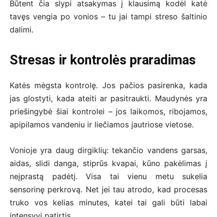
Būtent čia slypi atsakymas į klausimą kodėl katė
tavęs vengia po vonios – tu jai tampi streso šaltinio
dalimi.
Stresas ir kontrolės praradimas
Katės mėgsta kontrolę. Jos pačios pasirenka, kada
jas glostyti, kada ateiti ar pasitraukti. Maudynės yra
priešingybė šiai kontrolei – jos laikomos, ribojamos,
apipilamos vandeniu ir liečiamos jautriose vietose.
Vonioje yra daug dirgiklių: tekančio vandens garsas,
aidas, slidi danga, stiprūs kvapai, kūno pakėlimas į
neįprastą padėtį. Visa tai vienu metu sukelia
sensorinę perkrovą. Net jei tau atrodo, kad procesas
truko vos kelias minutes, katei tai gali būti labai
intensyvi patirtis.