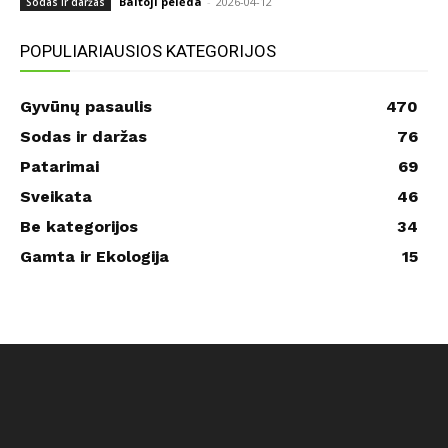
Baltoji pelėda
-
2026-04-12
Sodas ir daržas
POPULIARIAUSIOS KATEGORIJOS
Gyvūnų pasaulis
470
Sodas ir daržas
76
Patarimai
69
Sveikata
46
Be kategorijos
34
Gamta ir Ekologija
15