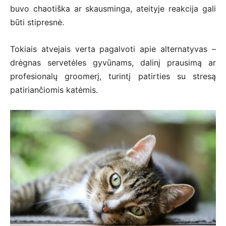
buvo chaotiška ar skausminga, ateityje reakcija gali
būti stipresnė.
Tokiais atvejais verta pagalvoti apie alternatyvas –
drėgnas servetėles gyvūnams, dalinį prausimą ar
profesionalų groomerį, turintį patirties su stresą
patiriančiomis katėmis.