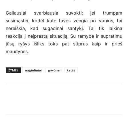
Galiausiai svarbiausia suvokti: jei trumpam
susimąstei, kodėl katė tavęs vengia po vonios, tai
nereiškia, kad sugadinai santykį. Tai tik laikina
reakcija į neįprastą situaciją. Su ramybe ir supratimu
jūsų ryšys išliks toks pat stiprus kaip ir prieš
maudynes.
ŽYMĖS
augintiniai
gyvūnai
katės