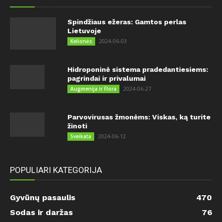
Spindžiaus ežeras: Gamtos perlas
Lietuvoje
2024-06-03
Kelionės
Hidroponinė sistema pradedantiesiems:
pagrindai ir privalumai
2024-06-27
Augmenija ir Flora
Parvovirusas žmonėms: Viskas, ką turite
žinoti
2024-06-12
Sveikata
POPULIARI KATEGORIJA
Gyvūnų pasaulis
470
Sodas ir daržas
76