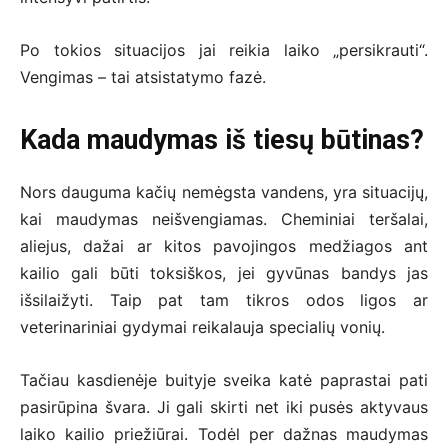
Po tokios situacijos jai reikia laiko „persikrauti“.
Vengimas – tai atsistatymo fazė.
Kada maudymas iš tiesų būtinas?
Nors dauguma kačių nemėgsta vandens, yra situacijų,
kai maudymas neišvengiamas. Cheminiai teršalai,
aliejus, dažai ar kitos pavojingos medžiagos ant
kailio gali būti toksiškos, jei gyvūnas bandys jas
išsilaižyti. Taip pat tam tikros odos ligos ar
veterinariniai gydymai reikalauja specialių vonių.
Tačiau kasdienėje buityje sveika katė paprastai pati
pasirūpina švara. Ji gali skirti net iki pusės aktyvaus
laiko kailio priežiūrai. Todėl per dažnas maudymas