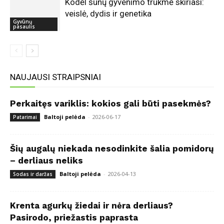
Kodėl šunų gyvenimo trukmė skiriasi:
veislė, dydis ir genetika
Gyvūnų
pasaulis
NAUJAUSI STRAIPSNIAI
Perkaitęs variklis: kokios gali būti pasekmės?
Baltoji pelėda
-
2026-06-17
Patarimai
Šių augalų niekada nesodinkite šalia pomidorų
– derliaus neliks
Baltoji pelėda
-
2026-04-13
Sodas ir daržas
Krenta agurkų žiedai ir nėra derliaus?
Pasirodo, priežastis paprasta