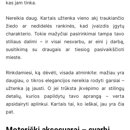
kas jam tinka.
Nereikia daug. Kartais užtenka vieno akį traukiančio
žiedo ar nedidelės rankinės, kad įvaizdis įgytų
charakterio. Tokie mažyčiai pasirinkimai tampa tavo
stiliaus dalimi – ir visai nesvarbu, ar eini į darbą,
susitikimą su draugais ar tiesiog pasivaikščioti
mieste.
Rinkdamiesi, ką dėvėti, visada atminkite: mažiau yra
daugiau, o tikros elegancijos nereikia rodyti garsiai –
užtenka ją jausti. O jei trūksta įkvėpimo ar stilingų
detalių, kurios papildytų tavo aprangą – verta
apsidairyti aplinkui. Kartais tai, ko ieškai, jau yra čia
pat.
Moteriški aksesuarai – svarbi