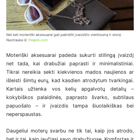
Net keli moteriški aksesuarai gali pabrėžti įvaizdžio vientisumą ir skonį.
Nuotrauka iš:
freepik.com
Moteriški aksesuarai padeda sukurti stilingą įvaizdį
net tada, kai drabužiai paprasti ir minimalistiniai.
Tikrai nereikia sekti kiekvienos mados naujienos ar
išleisti šimtų eurų, kad kasdien atrodytum tvarkingai.
Kartais užtenka vos kelių apgalvotų detalių –
kokybiškos palaidinės, paprasto švarko, subtilaus
papuošalo – ir įvaizdis tampa šiuolaikiškas bei
neperspaustas.
Daugeliui moterų svarbu ne tik tai, kaip jos atrodo,
bet ir tai, kaip jaučiasi savo drabužiuose. Komfortas ir