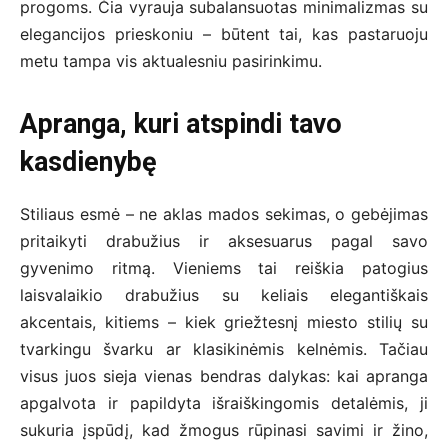
progoms. Čia vyrauja subalansuotas minimalizmas su
elegancijos prieskoniu – būtent tai, kas pastaruoju
metu tampa vis aktualesniu pasirinkimu.
Apranga, kuri atspindi tavo
kasdienybę
Stiliaus esmė – ne aklas mados sekimas, o gebėjimas
pritaikyti drabužius ir aksesuarus pagal savo
gyvenimo ritmą. Vieniems tai reiškia patogius
laisvalaikio drabužius su keliais elegantiškais
akcentais, kitiems – kiek griežtesnį miesto stilių su
tvarkingu švarku ar klasikinėmis kelnėmis. Tačiau
visus juos sieja vienas bendras dalykas: kai apranga
apgalvota ir papildyta išraiškingomis detalėmis, ji
sukuria įspūdį, kad žmogus rūpinasi savimi ir žino,