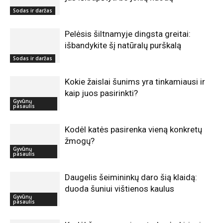
Sodas ir daržas
Pelėsis šiltnamyje dingsta greitai:
išbandykite šį natūralų purškalą
Sodas ir daržas
Kokie žaislai šunims yra tinkamiausi ir
kaip juos pasirinkti?
Gyvūnų
pasaulis
Kodėl katės pasirenka vieną konkretų
žmogų?
Gyvūnų
pasaulis
Daugelis šeimininkų daro šią klaidą:
duoda šuniui vištienos kaulus
Gyvūnų
pasaulis