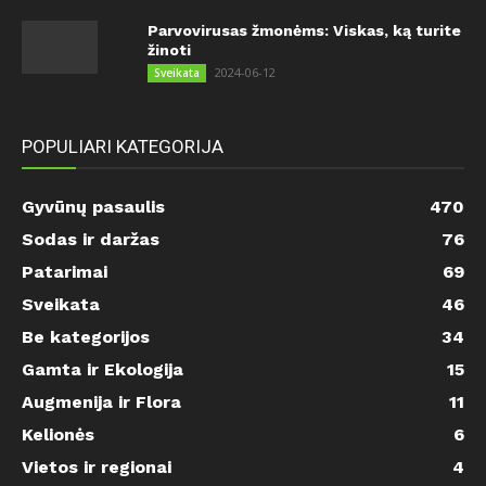
Parvovirusas žmonėms: Viskas, ką turite
žinoti
2024-06-12
Sveikata
POPULIARI KATEGORIJA
Gyvūnų pasaulis
470
Sodas ir daržas
76
Patarimai
69
Sveikata
46
Be kategorijos
34
Gamta ir Ekologija
15
Augmenija ir Flora
11
Kelionės
6
Vietos ir regionai
4