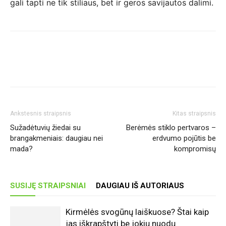
gali tapti ne tik stiliaus, bet ir geros savijautos dalimi.
Ankstesnis straipsnis
Kitas straipsnis
Sužadėtuvių žiedai su
Berėmės stiklo pertvaros –
brangakmeniais: daugiau nei
erdvumo pojūtis be
mada?
kompromisų
SUSIJĘ STRAIPSNIAI
DAUGIAU IŠ AUTORIAUS
Kirmėlės svogūnų laiškuose? Štai kaip
jas iškrapštyti be jokių nuodų