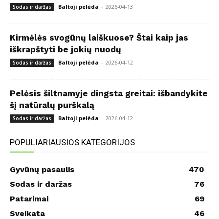
Baltoji pelėda
-
2026-04-13
Sodas ir daržas
Kirmėlės svogūnų laiškuose? Štai kaip jas
iškrapštyti be jokių nuodų
Baltoji pelėda
-
2026-04-12
Sodas ir daržas
Pelėsis šiltnamyje dingsta greitai: išbandykite
šį natūralų purškalą
Baltoji pelėda
-
2026-04-12
Sodas ir daržas
POPULIARIAUSIOS KATEGORIJOS
Gyvūnų pasaulis
470
Sodas ir daržas
76
Patarimai
69
Sveikata
46