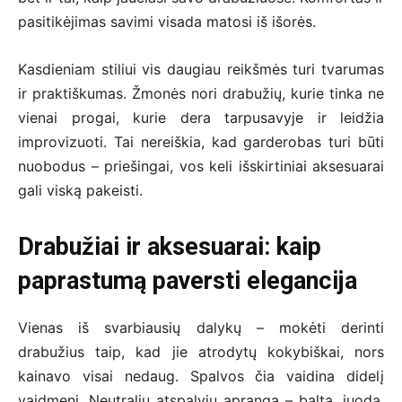
pasitikėjimas savimi visada matosi iš išorės.
Kasdieniam stiliui vis daugiau reikšmės turi tvarumas
ir praktiškumas. Žmonės nori drabužių, kurie tinka ne
vienai progai, kurie dera tarpusavyje ir leidžia
improvizuoti. Tai nereiškia, kad garderobas turi būti
nuobodus – priešingai, vos keli išskirtiniai aksesuarai
gali viską pakeisti.
Drabužiai ir aksesuarai: kaip
paprastumą paversti elegancija
Vienas iš svarbiausių dalykų – mokėti derinti
drabužius taip, kad jie atrodytų kokybiškai, nors
kainavo visai nedaug. Spalvos čia vaidina didelį
vaidmenį. Neutralių atspalvių apranga – balta, juoda,