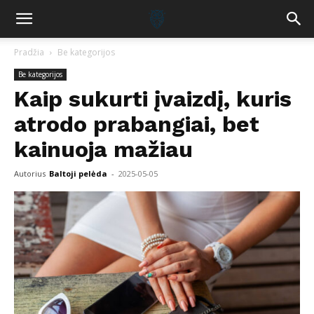
Pradžia
Be kategorijos
Be kategorijos
Kaip sukurti įvaizdį, kuris
atrodo prabangiai, bet
kainuoja mažiau
Autorius
Baltoji pelėda
-
2025-05-05