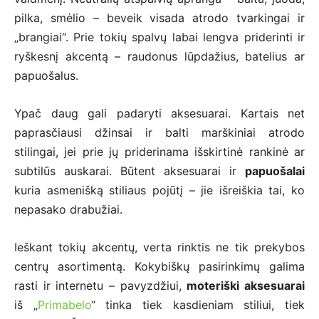
pilka, smėlio – beveik visada atrodo tvarkingai ir
„brangiai“. Prie tokių spalvų labai lengva priderinti ir
ryškesnį akcentą – raudonus lūpdažius, batelius ar
papuošalus.
Ypač daug gali padaryti aksesuarai. Kartais net
paprasčiausi džinsai ir balti marškiniai atrodo
stilingai, jei prie jų priderinama išskirtinė rankinė ar
subtilūs auskarai. Būtent aksesuarai ir
papuošalai
kuria asmenišką stiliaus pojūtį – jie išreiškia tai, ko
nepasako drabužiai.
Ieškant tokių akcentų, verta rinktis ne tik prekybos
centrų asortimentą. Kokybiškų pasirinkimų galima
rasti ir internetu – pavyzdžiui,
moteriški aksesuarai
iš „
Primabelo
“ tinka tiek kasdieniam stiliui, tiek