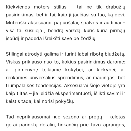
Kiekvienos moters stilius – tai ne tik drabužių
pasirinkimas, bet ir tai, kaip ji jaučiasi su tuo, ką dėvi.
Moteriški aksesuarai, papuošalai, spalvos ir audiniai –
visa tai susilieja į bendrą vaizdą, kuris kuria pirmąjį
įspūdį ir padeda išreikšti save be žodžių.
Stilingai atrodyti galima ir turint labai ribotą biudžetą.
Viskas priklauso nuo to, kokius pasirinkimus darome:
ar pirmenybę teikiame kokybei, ar kiekybei; ar
renkamės universalius sprendimus, ar madingas, bet
trumpalaikes tendencijas. Aksesuarai šioje vietoje yra
kaip tiltas – jie leidžia eksperimentuoti, išlikti savimi ir
keistis tada, kai norisi pokyčių.
Tad nepriklausomai nuo sezono ar progų – keletas
gerai parinktų detalių, tinkančių prie tavo aprangos,