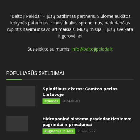
"Baltoji Pelėda" – jūsų patikimas partneris. Siūlome aukštos
kokybės patarimus ir individualius sprendimus, padedančius
rūpintis savimi ir savo artimaisiais. Mūsų misija – jūsų sveikata
ir gerovė. 🌿
Susisiekite su mumis:
info@baltojipeleda.lt
POPULIARŪS SKELBIMAI
Spindžiaus ežeras: Gamtos perlas
Lietuvoje
2024-06-03
Kelionės
Hidroponinė sistema pradedantiesiems:
pagrindai ir privalumai
2024-06-27
Augmenija ir Flora