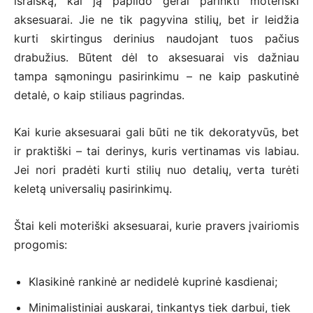
išraišką, kai ją papildo gerai parinkti moteriški
aksesuarai. Jie ne tik pagyvina stilių, bet ir leidžia
kurti skirtingus derinius naudojant tuos pačius
drabužius. Būtent dėl to aksesuarai vis dažniau
tampa sąmoningu pasirinkimu – ne kaip paskutinė
detalė, o kaip stiliaus pagrindas.
Kai kurie aksesuarai gali būti ne tik dekoratyvūs, bet
ir praktiški – tai derinys, kuris vertinamas vis labiau.
Jei nori pradėti kurti stilių nuo detalių, verta turėti
keletą universalių pasirinkimų.
Štai keli moteriški aksesuarai, kurie pravers įvairiomis
progomis:
Klasikinė rankinė ar nedidelė kuprinė kasdienai;
Minimalistiniai auskarai, tinkantys tiek darbui, tiek