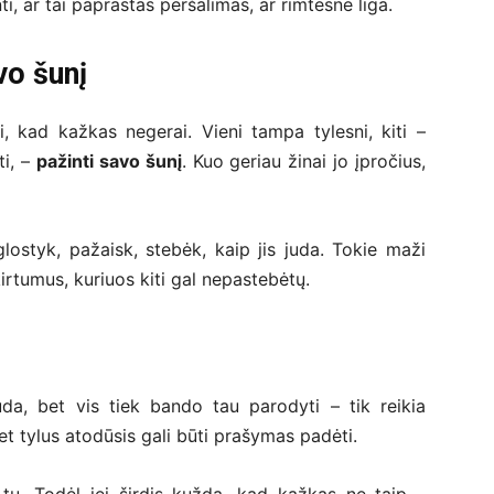
inti, ar tai paprastas peršalimas, ar rimtesnė liga.
vo šunį
 kad kažkas negerai. Vieni tampa tylesni, kiti –
ti, –
pažinti savo šunį
. Kuo geriau žinai jo įpročius,
lostyk, pažaisk, stebėk, kaip jis juda. Tokie maži
rtumus, kuriuos kiti gal nepastebėtų.
a, bet vis tiek bando tau parodyti – tik reikia
net tylus atodūsis gali būti prašymas padėti.