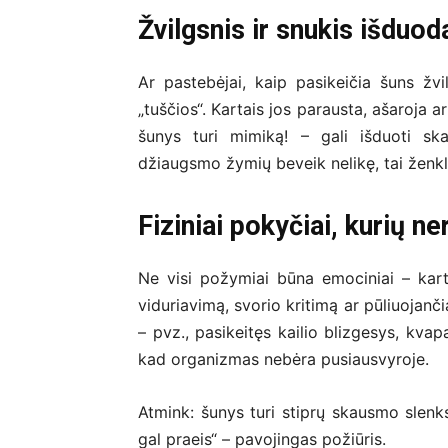
Žvilgsnis ir snukis išduod
Ar pastebėjai, kaip pasikeičia šuns žvi
„tuščios“. Kartais jos parausta, ašaroja a
šunys turi mimiką! – gali išduoti sk
džiaugsmo žymių beveik nelikę, tai ženkl
Fiziniai pokyčiai, kurių ne
Ne visi požymiai būna emociniai – kart
viduriavimą, svorio kritimą ar pūliuojanči
– pvz., pasikeitęs kailio blizgesys, kvap
kad organizmas nebėra pusiausvyroje.
Atmink: šunys turi stiprų skausmo slenkst
gal praeis“ – pavojingas požiūris.