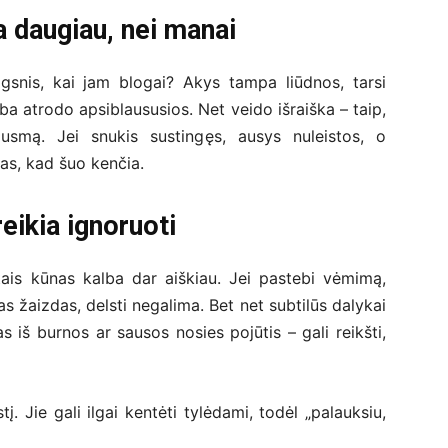
a daugiau, nei manai
lgsnis, kai jam blogai? Akys tampa liūdnos, tarsi
rba atrodo apsiblaususios. Net veido išraiška – taip,
ausmą. Jei snukis sustingęs, ausys nuleistos, o
as, kad šuo kenčia.
reikia ignoruoti
ais kūnas kalba dar aiškiau. Jei pastebi vėmimą,
as žaizdas, delsti negalima. Bet net subtilūs dalykai
as iš burnos ar sausos nosies pojūtis – gali reikšti,
į. Jie gali ilgai kentėti tylėdami, todėl „palauksiu,