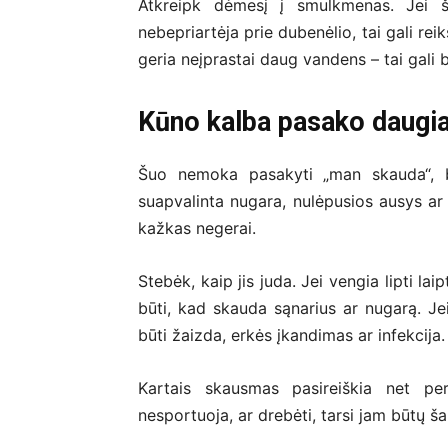
Atkreipk dėmesį į smulkmenas. Jei
nebepriartėja prie dubenėlio, tai gali re
geria neįprastai daug vandens – tai gali 
Kūno kalba pasako daugia
Šuo nemoka pasakyti „man skauda“, be
suapvalinta nugara, nulėpusios ausys ar 
kažkas negerai.
Stebėk, kaip jis juda. Jei vengia lipti laip
būti, kad skauda sąnarius ar nugarą. Jei
būti žaizda, erkės įkandimas ar infekcija.
Kartais skausmas pasireiškia net 
nesportuoja, ar drebėti, tarsi jam būtų ša