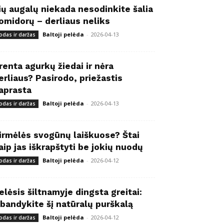
ių augalų niekada nesodinkite šalia
omidorų – derliaus neliks
Baltoji pelėda
-
2026-04-13
odas ir daržas
renta agurkų žiedai ir nėra
erliaus? Pasirodo, priežastis
aprasta
Baltoji pelėda
-
2026-04-13
odas ir daržas
irmėlės svogūnų laiškuose? Štai
aip jas iškrapštyti be jokių nuodų
Baltoji pelėda
-
2026-04-12
odas ir daržas
elėsis šiltnamyje dingsta greitai:
šbandykite šį natūralų purškalą
Baltoji pelėda
-
2026-04-12
odas ir daržas