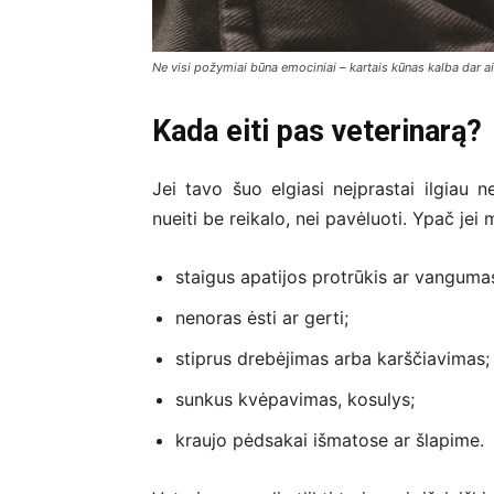
Ne visi požymiai būna emociniai – kartais kūnas kalba dar a
Kada eiti pas veterinarą?
Jei tavo šuo elgiasi neįprastai ilgiau n
nueiti be reikalo, nei pavėluoti. Ypač jei 
staigus apatijos protrūkis ar vanguma
nenoras ėsti ar gerti;
stiprus drebėjimas arba karščiavimas;
sunkus kvėpavimas, kosulys;
kraujo pėdsakai išmatose ar šlapime.