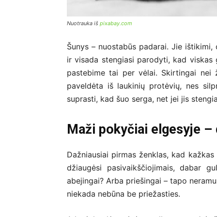
Nuotrauka iš
pixabay.com
Šunys – nuostabūs padarai. Jie ištikimi,
ir visada stengiasi parodyti, kad viskas
pastebime tai per vėlai. Skirtingai ne
paveldėta iš laukinių protėvių, nes si
suprasti, kad šuo serga, net jei jis stengia
Maži pokyčiai elgesyje – d
Dažniausiai pirmas ženklas, kad kažkas n
džiaugėsi pasivaikščiojimais, dabar gu
abejingai? Arba priešingai – tapo neramu
niekada nebūna be priežasties.