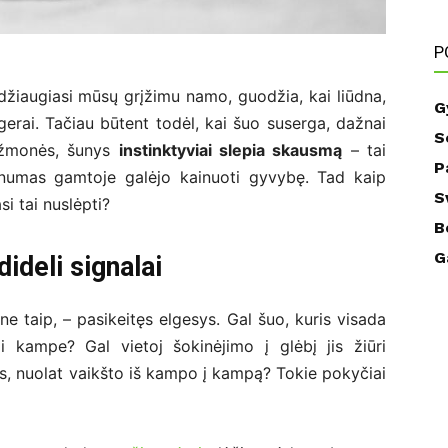
P
 džiaugiasi mūsų grįžimu namo, guodžia, kai liūdna,
G
 gerai. Tačiau būtent todėl, kai šuo suserga, dažnai
S
i žmonės, šunys
instinktyviai slepia skausmą
– tai
P
lpnumas gamtoje galėjo kainuoti gyvybę. Tad kaip
S
si tai nuslėpti?
B
G
ideli signalai
e taip, – pasikeitęs elgesys. Gal šuo, kuris visada
li kampe? Gal vietoj šokinėjimo į glėbį jis žiūri
s, nuolat vaikšto iš kampo į kampą? Tokie pokyčiai