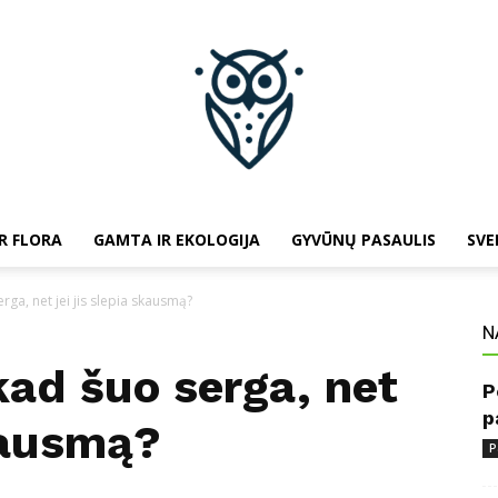
R FLORA
GAMTA IR EKOLOGIJA
GYVŪNŲ PASAULIS
SVE
baltojipeleda.lt
rga, net jei jis slepia skausmą?
N
kad šuo serga, net
P
p
skausmą?
P