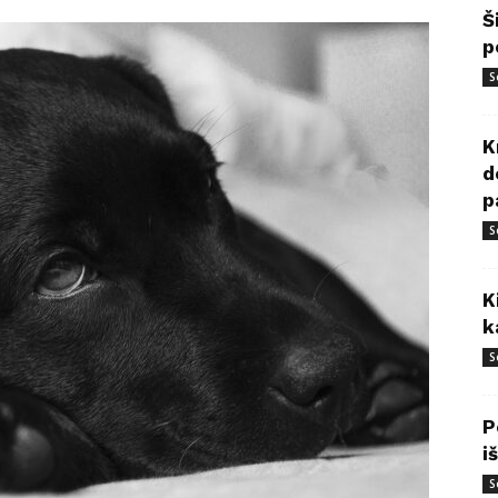
Š
p
S
K
d
p
S
K
k
S
P
i
S