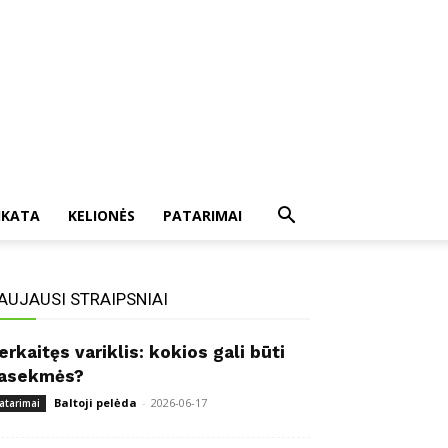
IKATA
KELIONĖS
PATARIMAI
AUJAUSI STRAIPSNIAI
erkaitęs variklis: kokios gali būti
asekmės?
Baltoji pelėda
-
2026-06-17
atarimai