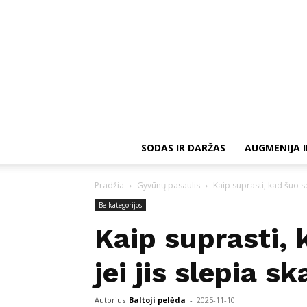
SODAS IR DARŽAS
AUGMENIJA I
Pradžia
Gyvūnų pasaulis
Kaip suprasti, kad šuo se
Be kategorijos
Kaip suprasti, 
jei jis slepia 
Autorius
Baltoji pelėda
-
2025-11-10