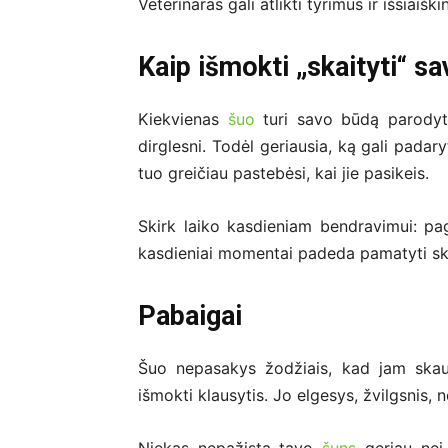
Veterinaras gali atlikti tyrimus ir išsiaišk
Kaip išmokti „skaityti“ sa
Kiekvienas
šuo
turi savo būdą parodyti,
dirglesni. Todėl geriausia, ką gali padary
tuo greičiau pastebėsi, kai jie pasikeis.
Skirk laiko kasdieniam bendravimui: pag
kasdieniai momentai padeda pamatyti ski
Pabaigai
Šuo nepasakys žodžiais, kad jam skaud
išmokti klausytis. Jo elgesys, žvilgsnis, 