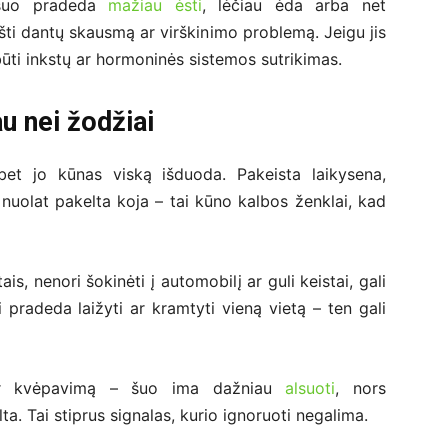
 šuo pradeda
mažiau ėsti
, lėčiau ėda arba net
ikšti dantų skausmą ar virškinimo problemą. Jeigu jis
būti inkstų ar hormoninės sistemos sutrikimas.
u nei žodžiai
t jo kūnas viską išduoda. Pakeista laikysena,
nuolat pakelta koja – tai kūno kalbos ženklai, kad
tais, nenori šokinėti į automobilį ar guli keistai, gali
 pradeda laižyti ar kramtyti vieną vietą – ten gali
per kvėpavimą – šuo ima dažniau
alsuoti
, nors
lta. Tai stiprus signalas, kurio ignoruoti negalima.