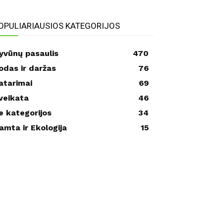
OPULIARIAUSIOS KATEGORIJOS
yvūnų pasaulis
470
odas ir daržas
76
atarimai
69
veikata
46
e kategorijos
34
amta ir Ekologija
15