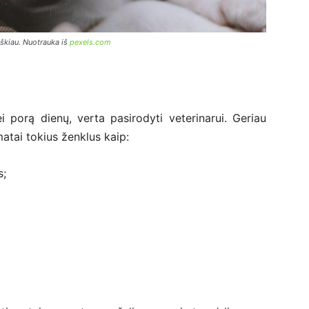
iškiau. Nuotrauka iš
pexels.com
ei porą dienų, verta pasirodyti veterinarui. Geriau
matai tokius ženklus kaip:
s;