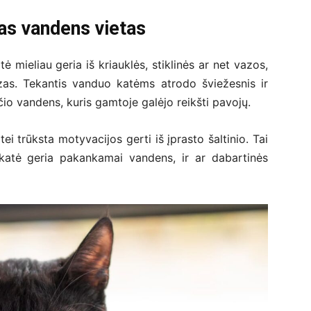
as vandens vietas
 mieliau geria iš kriauklės, stiklinės ar net vazos,
zas. Tekantis vanduo katėms atrodo šviežesnis ir
čio vandens, kuris gamtoje galėjo reikšti pavojų.
i trūksta motyvacijos gerti iš įprasto šaltinio. Tai
 katė geria pakankamai vandens, ir ar dabartinės