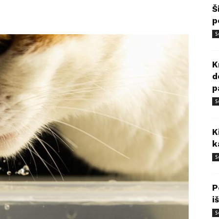
Š
p
S
K
d
p
S
K
k
S
P
i
S