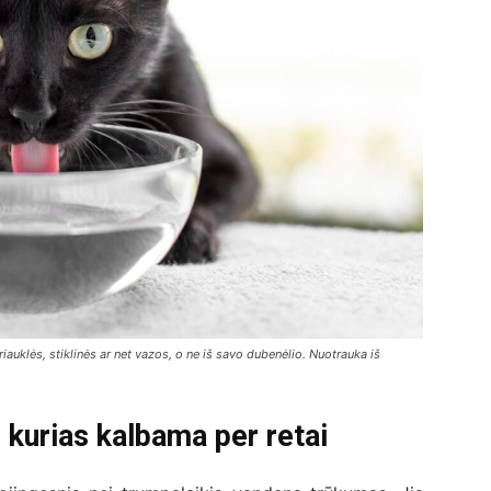
iauklės, stiklinės ar net vazos, o ne iš savo dubenėlio. Nuotrauka iš
 kurias kalbama per retai