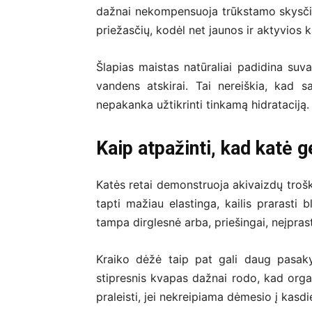
dažnai nekompensuoja trūkstamo skysči
priežasčių, kodėl net jaunos ir aktyvios
Šlapias maistas natūraliai padidina suva
vandens atskirai. Tai nereiškia, kad 
nepakanka užtikrinti tinkamą hidrataciją.
Kaip atpažinti, kad katė g
Katės retai demonstruoja akivaizdų trošku
tapti mažiau elastinga, kailis prarasti 
tampa dirglesnė arba, priešingai, neįprast
Kraiko dėžė taip pat gali daug pasaky
stipresnis kvapas dažnai rodo, kad orga
praleisti, jei nekreipiama dėmesio į kas