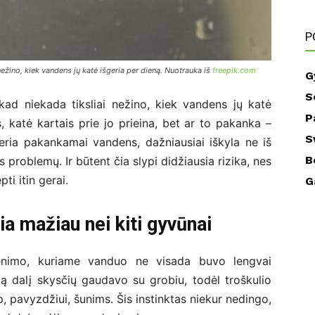
P
nežino, kiek vandens jų katė išgeria per dieną. Nuotrauka iš
freepik.com
G
S
 kad niekada tiksliai nežino, kiek vandens jų katė
P
s, katė kartais prie jo prieina, bet ar to pakanka –
S
geria pakankamai vandens, dažniausiai iškyla ne iš
B
 problemų. Ir būtent čia slypi didžiausia rizika, nes
i itin gerai.
G
ia mažiau nei kiti gyvūnai
yvenimo, kuriame vanduo ne visada buvo lengvai
ąją dalį skysčių gaudavo su grobiu, todėl troškulio
 pavyzdžiui, šunims. Šis instinktas niekur nedingo,