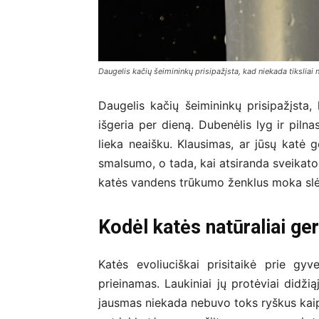
Daugelis kačių šeimininkų prisipažįsta, kad niekada tiksliai 
Daugelis kačių šeimininkų prisipažįsta,
išgeria per dieną. Dubenėlis lyg ir pilna
lieka neaišku. Klausimas, ar jūsų katė 
smalsumo, o tada, kai atsiranda sveikatos
katės vandens trūkumo ženklus moka slėpt
Kodėl katės natūraliai ger
Katės evoliuciškai prisitaikė prie g
prieinamas. Laukiniai jų protėviai didži
jausmas niekada nebuvo toks ryškus kaip,