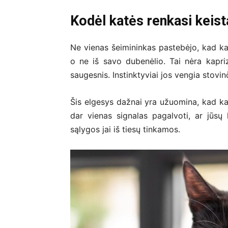
Kodėl katės renkasi keist
Ne vienas šeimininkas pastebėjo, kad katė
o ne iš savo dubenėlio. Tai nėra kapri
saugesnis. Instinktyviai jos vengia stovin
Šis elgesys dažnai yra užuomina, kad kate
dar vienas signalas pagalvoti, ar jūsų
sąlygos jai iš tiesų tinkamos.