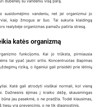
uri dubenėlį su vandeniu visą parą.
io susidomėjimo vandeniu, net jei organizmui jo
yviai, kaip žmogus ar šuo. Tai sukuria klaidingą
ors realybėje organizmas pamažu patiria stresą.
ikia katės organizmą
anizmo funkcijoms. Kai jo trūksta, pirmiausia
ėms tai ypač jautri sritis. Koncentruotas šlapimas
degimų riziką, o ilgainiui gali prisidėti prie lėtinių
iai. Katė gali atrodyti visiškai normali, kol vieną
ai. Dažnesnis ėjimas į kraiko dėžę, skausmingas
 būna jau pasekmė, o ne pradžia. Todėl klausimas,
 tiesų yra prevencinis, o ne tik diagnostinis.