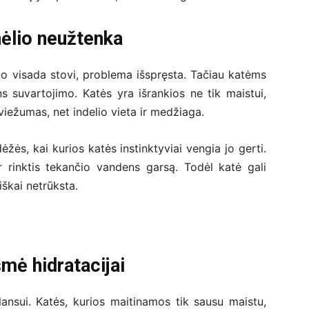
ėlio neužtenka
o visada stovi, problema išspręsta. Tačiau katėms
 suvartojimo. Katės yra išrankios ne tik maistui,
viežumas, net indelio vieta ir medžiaga.
ėžės, kai kurios katės instinktyviai vengia jo gerti.
r rinktis tekančio vandens garsą. Todėl katė gali
iškai netrūksta.
šmė hidratacijai
lansui. Katės, kurios maitinamos tik sausu maistu,