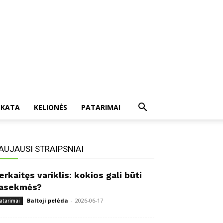
IKATA
KELIONĖS
PATARIMAI
AUJAUSI STRAIPSNIAI
erkaitęs variklis: kokios gali būti
asekmės?
Baltoji pelėda
-
2026-06-17
atarimai