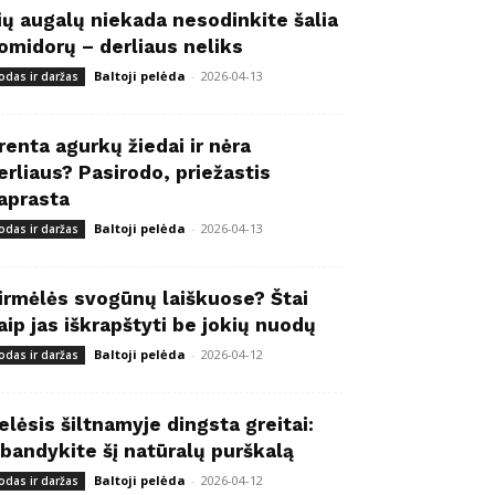
ių augalų niekada nesodinkite šalia
omidorų – derliaus neliks
Baltoji pelėda
-
2026-04-13
odas ir daržas
renta agurkų žiedai ir nėra
erliaus? Pasirodo, priežastis
aprasta
Baltoji pelėda
-
2026-04-13
odas ir daržas
irmėlės svogūnų laiškuose? Štai
aip jas iškrapštyti be jokių nuodų
Baltoji pelėda
-
2026-04-12
odas ir daržas
elėsis šiltnamyje dingsta greitai:
šbandykite šį natūralų purškalą
Baltoji pelėda
-
2026-04-12
odas ir daržas