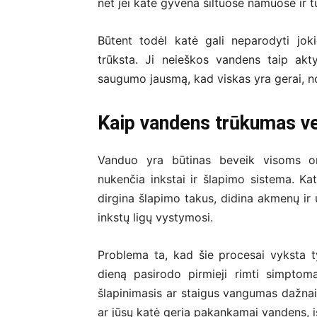
net jei katė gyvena šiltuose namuose ir t
Būtent todėl katė gali neparodyti jok
trūksta. Ji neieškos vandens taip akt
saugumo jausmą, kad viskas yra gerai, n
Kaip vandens trūkumas ve
Vanduo yra būtinas beveik visoms org
nukenčia inkstai ir šlapimo sistema. Kat
dirgina šlapimo takus, didina akmenų ir už
inkstų ligų vystymosi.
Problema ta, kad šie procesai vyksta tyl
dieną pasirodo pirmieji rimti simptom
šlapinimasis ar staigus vangumas dažnai
ar jūsų katė geria pakankamai vandens, iš