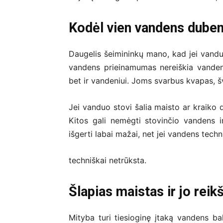
Kodėl vien vandens duben
Daugelis šeimininkų mano, kad jei vandu
vandens prieinamumas nereiškia vandens
bet ir vandeniui. Joms svarbus kvapas, š
Jei vanduo stovi šalia maisto ar kraiko d
Kitos gali nemėgti stovinčio vandens i
išgerti labai mažai, net jei vandens techn
techniškai netrūksta.
Šlapias maistas ir jo reik
Mityba turi tiesioginę įtaką vandens ba