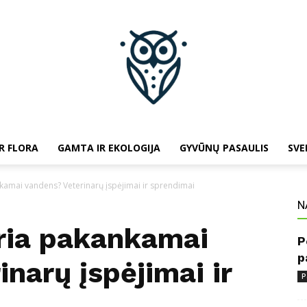
R FLORA
GAMTA IR EKOLOGIJA
GYVŪNŲ PASAULIS
SVE
baltojipeleda.lt
nkamai vandens? Veterinarų įspėjimai ir sprendimai
N
eria pakankamai
P
p
narų įspėjimai ir
P