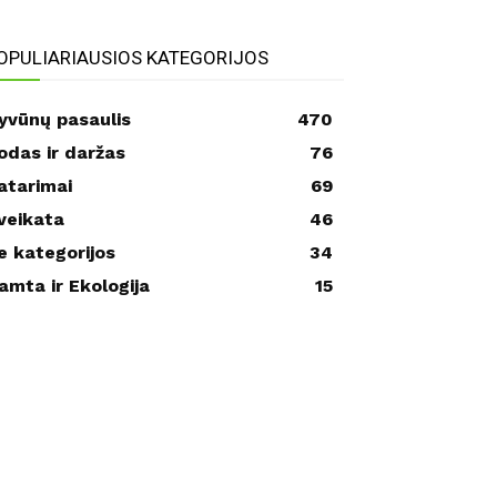
OPULIARIAUSIOS KATEGORIJOS
yvūnų pasaulis
470
odas ir daržas
76
atarimai
69
veikata
46
e kategorijos
34
amta ir Ekologija
15