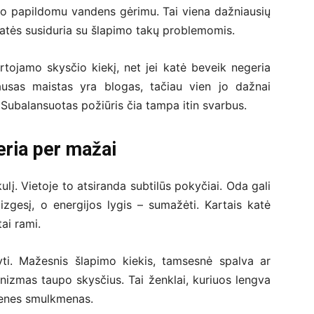
o papildomu vandens gėrimu. Tai viena dažniausių
 katės susiduria su šlapimo takų problemomis.
rtojamo skysčio kiekį, net jei katė beveik negeria
sausas maistas yra blogas, tačiau vien jo dažnai
 Subalansuotas požiūris čia tampa itin svarbus.
eria per mažai
lį. Vietoje to atsiranda subtilūs pokyčiai. Oda gali
blizgesį, o energijos lygis – sumažėti. Kartais katė
ai rami.
ti. Mažesnis šlapimo kiekis, tamsesnė spalva ar
nizmas taupo skysčius. Tai ženklai, kuriuos lengva
dienes smulkmenas.