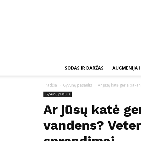
SODAS IR DARŽAS
AUGMENIJA I
Pradžia
Gyvūnų pasaulis
Ar jūsų katė geria paka
Gyvūnų pasaulis
Ar jūsų katė g
vandens? Veteri